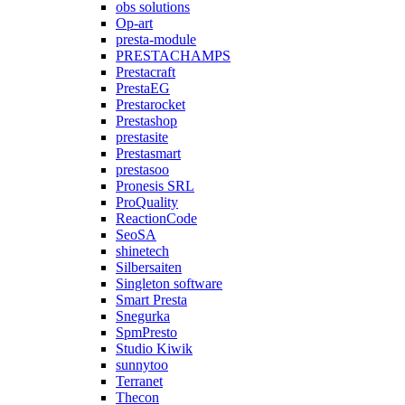
obs solutions
Op-art
presta-module
PRESTACHAMPS
Prestacraft
PrestaEG
Prestarocket
Prestashop
prestasite
Prestasmart
prestasoo
Pronesis SRL
ProQuality
ReactionCode
SeoSA
shinetech
Silbersaiten
Singleton software
Smart Presta
Snegurka
SpmPresto
Studio Kiwik
sunnytoo
Terranet
Thecon