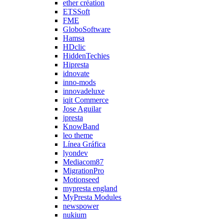
ether création
ETSSoft
FME
GloboSoftware
Hamsa
HDclic
HiddenTechies
Hipresta
idnovate
inno-mods
innovadeluxe
iqit Commerce
Jose Aguilar
jpresta
KnowBand
leo theme
Línea Gráfica
lyondev
Mediacom87
MigrationPro
Motionseed
mypresta england
MyPresta Modules
newspower
nukium