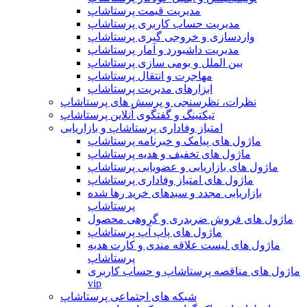
مدیریت قیمت پرستاشاپ
مدیریت حساب کاربری پرستاشاپ
واردسازی و خروجی گیری پرستاشاپ
مدیریت داشبورد و آمار پرستاشاپ
بین الملل و بومی سازی پرستاشاپ
مهاجرت و انتقال پرستاشاپ
ابزارهای مدیریت پرستاشاپ
نظرات، نظرسنجی و پرسش های پرستاشاپ
تیکتینگ و گفتگوی آنلاین پرستاشاپ
امتیاز وفاداری پرستاشاپ و بازاریابی
ماژول های پیامک و خبرنامه پرستاشاپ
ماژول های تخفیف و هدیه پرستاشاپ
ماژول های بازاریابی و عضویابی پرستاشاپ
ماژول های امتیاز وفاداری پرستاشاپ
بازاریابی مجدد و سبدهای خرید رها شده
پرستاشاپ
ماژول های فروش ضربدری و گروهی محصول
ماژول های پاپ آپ پرستاشاپ
ماژول های لیست علاقه مندی و کارت هدیه
پرستاشاپ
ماژول های مناقصه پرستاشاپ و حساب کاربری
vip
شبکه های اجتماعی پرستاشاپ