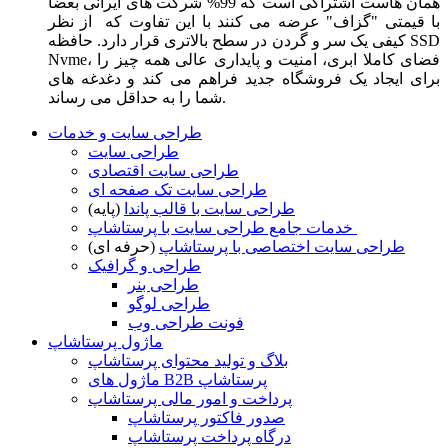
همان هاست اشتراکی است که 99% شرکت های ایرانی بعضا
با قیمتی "گزاف" عرضه می کنند با این تفاوت که از نظر
کیفی یک سر و گردن در سطح بالاتری قرار دارد. حافظه SSD
Nvme، فضای کاملا ابری، امنیت و پایداری عالی همه چیز را
برای ایجاد یک فروشگاه جدید فراهم می کند و دغدغه های
شما را به حداقل می رساند.
طراحی سایت و خدمات
طراحی سایت
طراحی سایت اقتصادی
طراحی سایت تک صفحه ای
طراحی سایت با قالب پاندا
(پایه)
خدمات جامع طراحی سایت با پرستاشاپ
طراحی سایت اختصاصی با پرستاشاپ
(حرفه ای)
طراحی و گرافیک
طراحی بنر
طراحی لوگو
فونت طراحی وب
ماژول پرستاشاپ
بلاگ و تولید محتوای پرستاشاپ
ماژول های B2B پرستاشاپ
پرداخت و امور مالی پرستاشاپ
صدور فاکتور پرستاشاپ
درگاه پرداخت پرستاشاپ