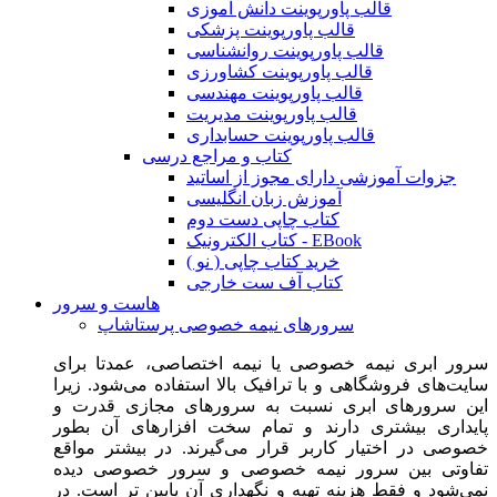
قالب پاورپوینت دانش آموزی
قالب پاورپوینت پزشکی
قالب پاورپوینت روانشناسی
قالب پاورپوینت کشاورزی
قالب پاورپوینت مهندسی
قالب پاورپوینت مدیریت
قالب پاورپوینت حسابداری
کتاب و مراجع درسی
جزوات آموزشی دارای مجوز از اساتید
آموزش زبان انگلیسی
کتاب چاپی دست دوم
کتاب الکترونیک - EBook
خرید کتاب چاپی ( نو )
کتاب آف ست خارجی
هاست و سرور
سرورهای نیمه خصوصی پرستاشاپ
سرور ابری نیمه خصوصی یا نیمه اختصاصی، عمدتا برای
سایت‌های فروشگاهی و با ترافیک بالا استفاده می‌شود. زیرا
این سرورهای ابری نسبت به سرورهای مجازی قدرت و
پایداری بیشتری دارند و تمام سخت افزارهای آن بطور
خصوصی در اختیار کاربر قرار می‌گیرند. در بیشتر مواقع
تفاوتی بین سرور نیمه خصوصی و سرور خصوصی دیده
نمی‌شود و فقط هزینه تهیه و نگهداری آن پایین تر است. در