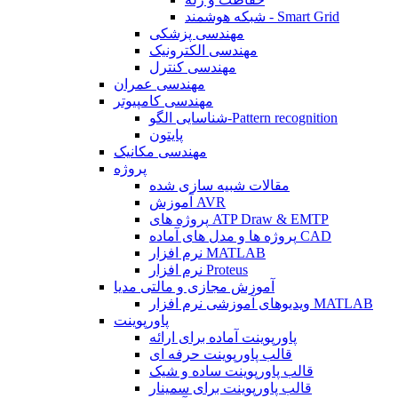
شبکه هوشمند - Smart Grid
مهندسی پزشکی
مهندسی الکترونیک
مهندسی کنترل
مهندسی عمران
مهندسی کامپیوتر
شناسایی الگو-Pattern recognition
پایتون
مهندسی مکانیک
پروژه
مقالات شبیه سازی شده
آموزش AVR
پروژه های ATP Draw & EMTP
پروژه ها و مدل های آماده CAD
نرم افزار MATLAB
نرم افزار Proteus
آموزش مجازی و مالتی مدیا
ویدیوهای آموزشی نرم افزار MATLAB
پاورپوینت
پاورپوینت آماده برای ارائه
قالب پاورپوینت حرفه ای
قالب پاورپوینت ساده و شیک
قالب پاورپوینت برای سمینار