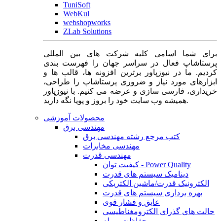
TuniSoft
WebKul
webshopworks
ZLab Solutions
برای شما اسامی کلیه شرکت های بین المللی
پرستاشاپ فعال در سراسر جهان را فهرست بندی
کردیم. ما در نیوزپاور برترین افزونه ها، قالب ها و
ابزارهای مورد نیاز و ضروری پرستاشاپ را طراحی،
خریداری، فارسی سازی و عرضه می کنیم. با نیوزپاور
همیشه وب سایت خود را بروز و پویا نگه دارید.
محصولات آموزشی
مهندسی برق
کتب مرجع رشته مهندسی برق
مهندسی مخابرات
مهندسی قدرت
کیفیت توان - Power Quality
دینامیک سیستم های قدرت
الکترونیک قدرت/ماشین الکتریکی
بهره برداری سیستم های قدرت
عایق و فشار قوی
حالت های گذرای الکترومغناطیسی
حفاظت و رله