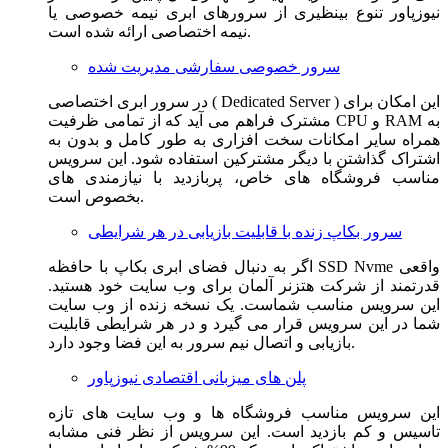
نیوزپاور تنوع بینظیری از سرورهای ابری نیمه خصوصی یا
نیمه اختصاصی ارائه شده است.
سرور خصوصی سفارشی مدیریت شده
در سرور ابری اختصاصی ( Dedicated Server ) این امکان برای
مشترک فراهم می آید که از تمامی ظرفیت CPU و RAM به
همراه سایر امکانات سخت افزاری به طور کامل و بدون به
اشتراک گذاشتن با دیگر مشترکین استفاده شود. این سرویس
مناسب فروشگاه های خاص، پربازدید با نیازمندی های
بخصوص است.
سرور بکاپ زنده با قابلیت بازیابی در هر شرایطی
اگر به دنبال فضای ابری بکاپ با حافظه SSD Nvme واقعی
قدرتمند از شرکت هتزنر آلمان برای وب سایت خود هستید.
این سرویس مناسب شماست. یک نسخه زنده از وب سایت
شما در این سرویس قرار می گیرد و در هر شرایطی قابلیت
بازیابی و اتصال نیم سرور به این فضا وجود دارد.
پلن های میزبانی اقتصادی نیوزپاور
این سرویس مناسب فروشگاه ها و وب سایت های تازه
تاسیس و کم بازدید است. این سرویس از نظر فنی مشابه