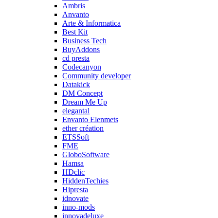
Ambris
Anvanto
Arte & Informatica
Best Kit
Business Tech
BuyAddons
cd presta
Codecanyon
Community developer
Datakick
DM Concept
Dream Me Up
elegantal
Envanto Elenmets
ether création
ETSSoft
FME
GloboSoftware
Hamsa
HDclic
HiddenTechies
Hipresta
idnovate
inno-mods
innovadeluxe