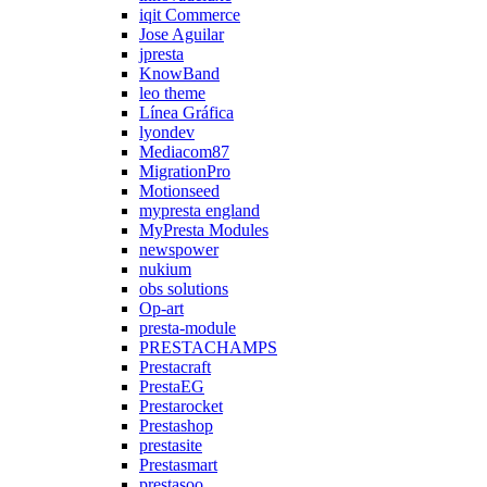
iqit Commerce
Jose Aguilar
jpresta
KnowBand
leo theme
Línea Gráfica
lyondev
Mediacom87
MigrationPro
Motionseed
mypresta england
MyPresta Modules
newspower
nukium
obs solutions
Op-art
presta-module
PRESTACHAMPS
Prestacraft
PrestaEG
Prestarocket
Prestashop
prestasite
Prestasmart
prestasoo