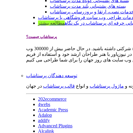
بسته های پشتیبانی کوتاه مدت پرستاشاپ
بسته های پشتیبانی بلند مدت پرستاشاپ
دمات نصب، ارتقا و بروزرسانی پرستاشاپ
مات طراحی وب سایت فروشگاهی با پرستاشاپ
انی حرفه ای پرستاشاپ در یک نگاه
مطالعه بیشتر
پرستاشاپ چیست؟
پرستاشاپ یک سیستم مدیریت وب سایت / فروشگاه آنلاین اپن سورس است که به شما کمک می کند به سرعت یک وب سایت فروشگاهی / شرکتی داشته باشید. در حال حاضر بیش از 300000 وب
 نیوزپاور با هنر طراحان ارشد خود و استفاده از فریم
توسعه دهندگان پرستاشاپ
نه و
ماژول پرستاشاپ
و انواع
قالب پرستاشاپ
در جهان
202ecommerce
4webs
Academic Press
Adalop
addify
Advanced Plugins
Alcalink