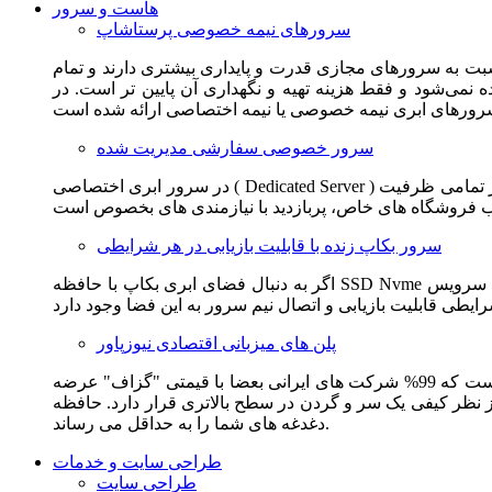
هاست و سرور
سرورهای نیمه خصوصی پرستاشاپ
سبت به سرورهای مجازی قدرت و پایداری بیشتری دارند و تمام
می‌شود و فقط هزینه تهیه و نگهداری آن پایین تر است. در
سرور خصوصی سفارشی مدیریت شده
در سرور ابری اختصاصی ( Dedicated Server ) این امکان برای مشترک فراهم می آید که از تمامی ظرفیت CPU و RAM به همراه سایر امکانات سخت افزاری به طور کامل و بدون به اشتراک گذاشتن با
سرور بکاپ زنده با قابلیت بازیابی در هر شرایطی
اگر به دنبال فضای ابری بکاپ با حافظه SSD Nvme واقعی قدرتمند از شرکت هتزنر آلمان برای وب سایت خود هستید. این سرویس مناسب شماست. یک نسخه زنده از وب سایت شما در این سرویس
پلن های میزبانی اقتصادی نیوزپاور
این سرویس مناسب فروشگاه ها و وب سایت های تازه تاسیس و کم بازدید است. این سرویس از نظر فنی مشابه همان هاست اشتراکی است که 99% شرکت های ایرانی بعضا با قیمتی "گزاف" عرضه
 بالاتری قرار دارد. حافظه SSD Nvme، فضای کاملا ابری، امنیت و پایداری عالی همه چیز را برای ایجاد یک فروشگاه جدید فراهم می کند و
دغدغه های شما را به حداقل می رساند.
طراحی سایت و خدمات
طراحی سایت