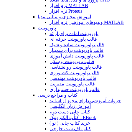
نرم افزار MATLAB
نرم افزار Proteus
آموزش مجازی و مالتی مدیا
ویدیوهای آموزشی نرم افزار MATLAB
پاورپوینت
پاورپوینت آماده برای ارائه
قالب پاورپوینت حرفه ای
قالب پاورپوینت ساده و شیک
قالب پاورپوینت برای سمینار
قالب پاورپوینت دانش آموزی
قالب پاورپوینت پزشکی
قالب پاورپوینت روانشناسی
قالب پاورپوینت کشاورزی
قالب پاورپوینت مهندسی
قالب پاورپوینت مدیریت
قالب پاورپوینت حسابداری
کتاب و مراجع درسی
جزوات آموزشی دارای مجوز از اساتید
آموزش زبان انگلیسی
کتاب چاپی دست دوم
کتاب الکترونیک - EBook
خرید کتاب چاپی ( نو )
کتاب آف ست خارجی