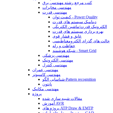
کتب مرجع رشته مهندسی برق
مهندسی مخابرات
مهندسی قدرت
کیفیت توان - Power Quality
دینامیک سیستم های قدرت
الکترونیک قدرت/ماشین الکتریکی
بهره برداری سیستم های قدرت
عایق و فشار قوی
حالت های گذرای الکترومغناطیسی
حفاظت و رله
شبکه هوشمند - Smart Grid
مهندسی پزشکی
مهندسی الکترونیک
مهندسی کنترل
مهندسی عمران
مهندسی کامپیوتر
شناسایی الگو-Pattern recognition
پایتون
مهندسی مکانیک
پروژه
مقالات شبیه سازی شده
آموزش AVR
پروژه های ATP Draw & EMTP
پروژه ها و مدل های آماده CAD