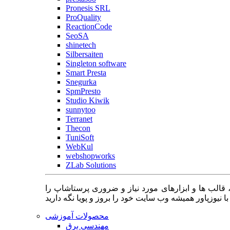
Pronesis SRL
ProQuality
ReactionCode
SeoSA
shinetech
Silbersaiten
Singleton software
Smart Presta
Snegurka
SpmPresto
Studio Kiwik
sunnytoo
Terranet
Thecon
TuniSoft
WebKul
webshopworks
ZLab Solutions
 قالب ها و ابزارهای مورد نیاز و ضروری پرستاشاپ را
محصولات آموزشی
مهندسی برق