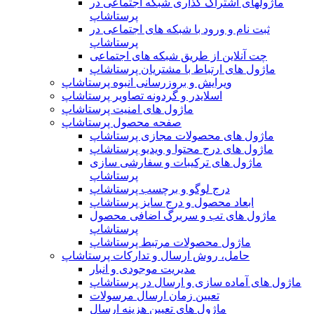
ماژولهای اشتراک‌ گذاری شبکه اجتماعی در
پرستاشاپ
ثبت نام و ورود با شبکه های اجتماعی در
پرستاشاپ
چت آنلاین از طریق شبکه های اجتماعی
ماژول های ارتباط با مشتریان پرستاشاپ
ویرایش و بروزرسانی انبوه پرستاشاپ
اسلایدر و گردونه تصاویر پرستاشاپ
ماژول های امنیت پرستاشاپ
صفحه محصول پرستاشاپ
ماژول های محصولات مجازی پرستاشاپ
ماژول های درج محتوا و ویدیو پرستاشاپ
ماژول های ترکیبات و سفارشی سازی
پرستاشاپ
درج لوگو و برچسب پرستاشاپ
ابعاد محصول و درج سایز پرستاشاپ
ماژول های تب و سربرگ اضافی محصول
پرستاشاپ
ماژول محصولات مرتبط پرستاشاپ
حامل، روش ارسال و تدارکات پرستاشاپ
مدیریت موجودی و انبار
ماژول های آماده سازی و ارسال در پرستاشاپ
تعیین زمان ارسال مرسولات
ماژول های تعیین هزینه ارسال