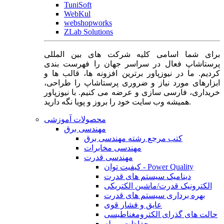
TuniSoft
WebKul
webshopworks
ZLab Solutions
برای شما اسامی کلیه شرکت های بین المللی
پرستاشاپ فعال در سراسر جهان را فهرست بندی
کردیم. ما در نیوزپاور برترین افزونه ها، قالب ها و
ابزارهای مورد نیاز و ضروری پرستاشاپ را طراحی،
خریداری، فارسی سازی و عرضه می کنیم. با نیوزپاور
همیشه وب سایت خود را بروز و پویا نگه دارید.
محصولات آموزشی
مهندسی برق
کتب مرجع رشته مهندسی برق
مهندسی مخابرات
مهندسی قدرت
کیفیت توان - Power Quality
دینامیک سیستم های قدرت
الکترونیک قدرت/ماشین الکتریکی
بهره برداری سیستم های قدرت
عایق و فشار قوی
حالت های گذرای الکترومغناطیسی
حفاظت و رله