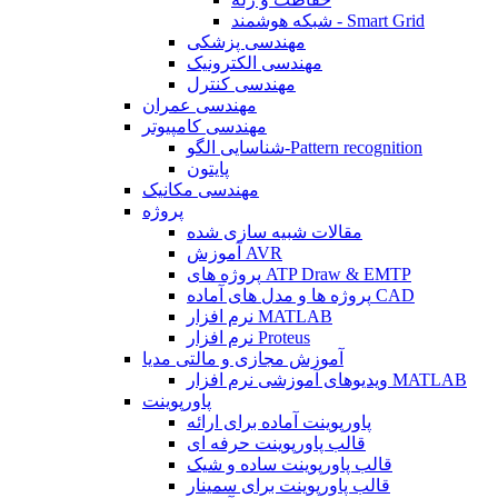
شبکه هوشمند - Smart Grid
مهندسی پزشکی
مهندسی الکترونیک
مهندسی کنترل
مهندسی عمران
مهندسی کامپیوتر
شناسایی الگو-Pattern recognition
پایتون
مهندسی مکانیک
پروژه
مقالات شبیه سازی شده
آموزش AVR
پروژه های ATP Draw & EMTP
پروژه ها و مدل های آماده CAD
نرم افزار MATLAB
نرم افزار Proteus
آموزش مجازی و مالتی مدیا
ویدیوهای آموزشی نرم افزار MATLAB
پاورپوینت
پاورپوینت آماده برای ارائه
قالب پاورپوینت حرفه ای
قالب پاورپوینت ساده و شیک
قالب پاورپوینت برای سمینار