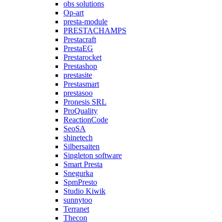
obs solutions
Op-art
presta-module
PRESTACHAMPS
Prestacraft
PrestaEG
Prestarocket
Prestashop
prestasite
Prestasmart
prestasoo
Pronesis SRL
ProQuality
ReactionCode
SeoSA
shinetech
Silbersaiten
Singleton software
Smart Presta
Snegurka
SpmPresto
Studio Kiwik
sunnytoo
Terranet
Thecon