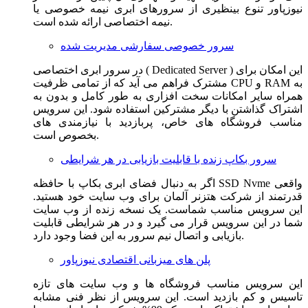
نیوزپاور تنوع بینظیری از سرورهای ابری نیمه خصوصی یا
نیمه اختصاصی ارائه شده است.
سرور خصوصی سفارشی مدیریت شده
در سرور ابری اختصاصی ( Dedicated Server ) این امکان برای
مشترک فراهم می آید که از تمامی ظرفیت CPU و RAM به
همراه سایر امکانات سخت افزاری به طور کامل و بدون به
اشتراک گذاشتن با دیگر مشترکین استفاده شود. این سرویس
مناسب فروشگاه های خاص، پربازدید با نیازمندی های
بخصوص است.
سرور بکاپ زنده با قابلیت بازیابی در هر شرایطی
اگر به دنبال فضای ابری بکاپ با حافظه SSD Nvme واقعی
قدرتمند از شرکت هتزنر آلمان برای وب سایت خود هستید.
این سرویس مناسب شماست. یک نسخه زنده از وب سایت
شما در این سرویس قرار می گیرد و در هر شرایطی قابلیت
بازیابی و اتصال نیم سرور به این فضا وجود دارد.
پلن های میزبانی اقتصادی نیوزپاور
این سرویس مناسب فروشگاه ها و وب سایت های تازه
تاسیس و کم بازدید است. این سرویس از نظر فنی مشابه