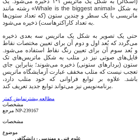
(اسکالر) به شکل یک ماتریس ۱*۱ ذخیره می‌شود. یک
رشته مانند «Whale is the biggest animal» به شکل
ماتریسی با یک سطر و چندین ستون (که تعداد ستون‌ها
به تعداد کاراکترهاست) ذخیره می‌شود.
حتی یک تصویر به شکل یک ماتریس سه بعدی ذخیره
می‌گردد که بُعد اول و دوم آن برای تعیین مختصات نقاط
و بُعد سوم آن برای تعیین رنگ نقاط استفاده می‌شود.
فایل‌های صوتی نیز در متلب به شکل ماتریس‌های تک
ستون (بردارهای ستونی) ذخیره می‌شوند؛ بنابراین جای
تعجب نیست که متلب مخفف عبارت آزمایشگاه ماتریس
باشد. علاوه بر توابع فراوانی که خود متلب دارد،
برنامه‌نویس نیز می‌تواند توابع جدید تعریف کند.
مطالعه بیشتر
نمایش کمتر
مشخصات
NP-239167
مرجع
مشخصات
موضوع
علوم فنی و مهندسی - دانشگاهی