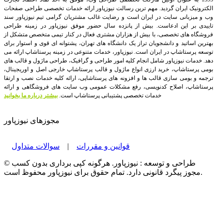
الکترونیک ایران گردید. مهم ترین رسالت نیوزپاور ارائه خدمات تخصصی طراحی صفحات
وب و میزبانی سایت در ایران است و رضایت غالب مشتریان گرامی تیم نیوزپاور سند
تاییدی بر این ادعاست. بیش از پانزده سال حضور موفق نیوزپاور در زمینه طراحی
فروشگاه های تخصصی، با بیش از هزاران مشتری فعال در کنار تیمی متخصص متشکل از
بهترین اساتید و دانشجویان تراز یک دانشگاه های تهران، پشتوانه ای قوی و استوار برای
توسعه پرستاشاپ در ایران است.
نیوزپاور، خدمات متنوعی در زمینه پرستاشاپ ارائه می
دهد. خدمات نیوزپاور شامل انجام کلیه امور طراحی و گرافیک، طراحی ماژول و قالب های
بومی پرستاشاپ، خرید ارزی انواع ماژول و قالب پرستاشاپ خارجی اصل و اوریجینال،
ترجمه و بومی سازی قالب ها و افزونه های پرستاشاپی، ارائه کلیه خدمات نصب و ارتقا
پرستاشاپ، اصلاح کدنویسی، رفع مشکلات عمومی وب سایت های فروشگاهی و ارائه
خدمات تخصصی پشتیبانی پرستاشاپ است.
بیشتر درباره ما بخوانید
مجوزهای نیوزپاور
قوانین و مقررات
|
سوالات متداول
© طراحی و توسعه : نیوزپاور. هرگونه کپی برداری بدون کسب
مجوز پیگرد قانونی دارد. تمام حقوق برای نیوزپاور محفوظ است.