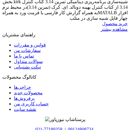
شبیه‌سازی برنامه‌ریزی دینامیکی تمرین 3.14 کتاب کنترل kirk بخش
3.14 از کتاب کنترل بهینه دونالد. ای. کرک (تمرین 3.14)در محیط نرم
افزار MATALBبه همراه گزارش کار فارسی با فرمت ورد به همراه
چهار فایل شبیه سازی در متلب
خرید محصول
مشاهده بیشتر
راهنمای مشتریان
قوانین و مقررات
سفارشات من
تماس با ما
سوالات متداول
تیکت پشتیبانی
کاتالوگ محصولات
حراجی‌ها
محصولات جدید
پرفروش‌ها
حساب کاربری من
نقشه سایت
021-77189358
|
09124808734