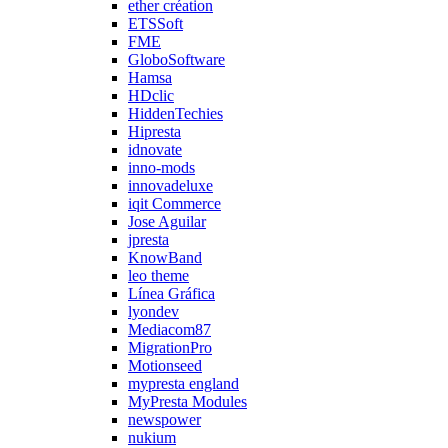
ether création
ETSSoft
FME
GloboSoftware
Hamsa
HDclic
HiddenTechies
Hipresta
idnovate
inno-mods
innovadeluxe
iqit Commerce
Jose Aguilar
jpresta
KnowBand
leo theme
Línea Gráfica
lyondev
Mediacom87
MigrationPro
Motionseed
mypresta england
MyPresta Modules
newspower
nukium