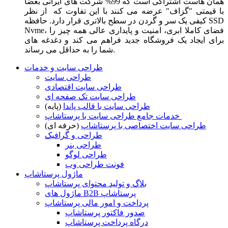
همان هاست اشتراکی است که 99% شرکت های ایرانی بعضا
با قیمتی "گزاف" عرضه می کنند با این تفاوت که از نظر
کیفی یک سر و گردن در سطح بالاتری قرار دارد. حافظه SSD
Nvme، فضای کاملا ابری، امنیت و پایداری عالی همه چیز را
برای ایجاد یک فروشگاه جدید فراهم می کند و دغدغه های
شما را به حداقل می رساند.
طراحی سایت و خدمات
طراحی سایت
طراحی سایت اقتصادی
طراحی سایت تک صفحه ای
طراحی سایت با قالب پاندا
(پایه)
خدمات جامع طراحی سایت با پرستاشاپ
طراحی سایت اختصاصی با پرستاشاپ
(حرفه ای)
طراحی و گرافیک
طراحی بنر
طراحی لوگو
فونت طراحی وب
ماژول پرستاشاپ
بلاگ و تولید محتوای پرستاشاپ
ماژول های B2B پرستاشاپ
پرداخت و امور مالی پرستاشاپ
صدور فاکتور پرستاشاپ
درگاه پرداخت پرستاشاپ