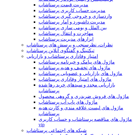
مدیریت قیمت پرستاشاپ
مدیریت حساب کاربری پرستاشاپ
واردسازی و خروجی گیری پرستاشاپ
مدیریت داشبورد و آمار پرستاشاپ
بین الملل و بومی سازی پرستاشاپ
مهاجرت و انتقال پرستاشاپ
ابزارهای مدیریت پرستاشاپ
نظرات، نظرسنجی و پرسش های پرستاشاپ
تیکتینگ و گفتگوی آنلاین پرستاشاپ
امتیاز وفاداری پرستاشاپ و بازاریابی
ماژول های پیامک و خبرنامه پرستاشاپ
ماژول های تخفیف و هدیه پرستاشاپ
ماژول های بازاریابی و عضویابی پرستاشاپ
ماژول های امتیاز وفاداری پرستاشاپ
بازاریابی مجدد و سبدهای خرید رها شده
پرستاشاپ
ماژول های فروش ضربدری و گروهی محصول
ماژول های پاپ آپ پرستاشاپ
ماژول های لیست علاقه مندی و کارت هدیه
پرستاشاپ
ماژول های مناقصه پرستاشاپ و حساب کاربری
vip
شبکه های اجتماعی پرستاشاپ