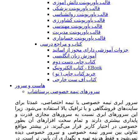
قالب پاورپوینت دانش آموزی
قالب پاورپوینت پزشکی
قالب پاورپوینت روانشناسی
قالب پاورپوینت کشاورزی
قالب پاورپوینت مهندسی
قالب پاورپوینت مدیریت
قالب پاورپوینت حسابداری
کتاب و مراجع درسی
جزوات آموزشی دارای مجوز از اساتید
آموزش زبان انگلیسی
کتاب چاپی دست دوم
کتاب الکترونیک - EBook
خرید کتاب چاپی ( نو )
کتاب آف ست خارجی
هاست و سرور
سرورهای نیمه خصوصی پرستاشاپ
سرور ابری نیمه خصوصی یا نیمه اختصاصی، عمدتا برای
سایت‌های فروشگاهی و با ترافیک بالا استفاده می‌شود. زیرا
این سرورهای ابری نسبت به سرورهای مجازی قدرت و
پایداری بیشتری دارند و تمام سخت افزارهای آن بطور
خصوصی در اختیار کاربر قرار می‌گیرند. در بیشتر مواقع
تفاوتی بین سرور نیمه خصوصی و سرور خصوصی دیده
نمی‌شود و فقط هزینه تهیه و نگهداری آن پایین تر است. در