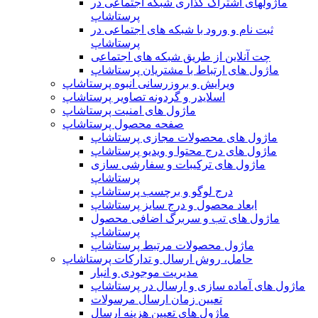
ماژولهای اشتراک‌ گذاری شبکه اجتماعی در
پرستاشاپ
ثبت نام و ورود با شبکه های اجتماعی در
پرستاشاپ
چت آنلاین از طریق شبکه های اجتماعی
ماژول های ارتباط با مشتریان پرستاشاپ
ویرایش و بروزرسانی انبوه پرستاشاپ
اسلایدر و گردونه تصاویر پرستاشاپ
ماژول های امنیت پرستاشاپ
صفحه محصول پرستاشاپ
ماژول های محصولات مجازی پرستاشاپ
ماژول های درج محتوا و ویدیو پرستاشاپ
ماژول های ترکیبات و سفارشی سازی
پرستاشاپ
درج لوگو و برچسب پرستاشاپ
ابعاد محصول و درج سایز پرستاشاپ
ماژول های تب و سربرگ اضافی محصول
پرستاشاپ
ماژول محصولات مرتبط پرستاشاپ
حامل، روش ارسال و تدارکات پرستاشاپ
مدیریت موجودی و انبار
ماژول های آماده سازی و ارسال در پرستاشاپ
تعیین زمان ارسال مرسولات
ماژول های تعیین هزینه ارسال