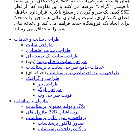
همان هاست اشتراکی است که 99% شرکت های ایرانی بعضا
با قیمتی "گزاف" عرضه می کنند با این تفاوت که از نظر
کیفی یک سر و گردن در سطح بالاتری قرار دارد. حافظه SSD
Nvme، فضای کاملا ابری، امنیت و پایداری عالی همه چیز را
برای ایجاد یک فروشگاه جدید فراهم می کند و دغدغه های
شما را به حداقل می رساند.
طراحی سایت و خدمات
طراحی سایت
طراحی سایت اقتصادی
طراحی سایت تک صفحه ای
طراحی سایت با قالب پاندا
(پایه)
خدمات جامع طراحی سایت با پرستاشاپ
طراحی سایت اختصاصی با پرستاشاپ
(حرفه ای)
طراحی و گرافیک
طراحی بنر
طراحی لوگو
فونت طراحی وب
ماژول پرستاشاپ
بلاگ و تولید محتوای پرستاشاپ
ماژول های B2B پرستاشاپ
پرداخت و امور مالی پرستاشاپ
صدور فاکتور پرستاشاپ
درگاه پرداخت پرستاشاپ