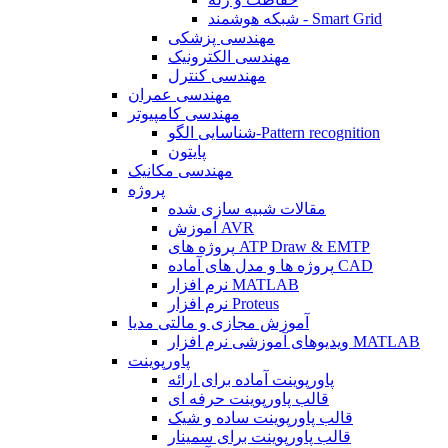
شبکه هوشمند - Smart Grid
مهندسی پزشکی
مهندسی الکترونیک
مهندسی کنترل
مهندسی عمران
مهندسی کامپیوتر
شناسایی الگو-Pattern recognition
پایتون
مهندسی مکانیک
پروژه
مقالات شبیه سازی شده
آموزش AVR
پروژه های ATP Draw & EMTP
پروژه ها و مدل های آماده CAD
نرم افزار MATLAB
نرم افزار Proteus
آموزش مجازی و مالتی مدیا
ویدیوهای آموزشی نرم افزار MATLAB
پاورپوینت
پاورپوینت آماده برای ارائه
قالب پاورپوینت حرفه ای
قالب پاورپوینت ساده و شیک
قالب پاورپوینت برای سمینار