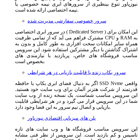
نیوزپاور تنوع بینظیری از سرورهای ابری نیمه خصوصی یا
نیمه اختصاصی ارائه شده است.
سرور خصوصی سفارشی مدیریت شده
در سرور ابری اختصاصی ( Dedicated Server ) این امکان برای
مشترک فراهم می آید که از تمامی ظرفیت CPU و RAM به
همراه سایر امکانات سخت افزاری به طور کامل و بدون به
اشتراک گذاشتن با دیگر مشترکین استفاده شود. این سرویس
مناسب فروشگاه های خاص، پربازدید با نیازمندی های
بخصوص است.
سرور بکاپ زنده با قابلیت بازیابی در هر شرایطی
اگر به دنبال فضای ابری بکاپ با حافظه SSD Nvme واقعی
قدرتمند از شرکت هتزنر آلمان برای وب سایت خود هستید.
این سرویس مناسب شماست. یک نسخه زنده از وب سایت
شما در این سرویس قرار می گیرد و در هر شرایطی قابلیت
بازیابی و اتصال نیم سرور به این فضا وجود دارد.
پلن های میزبانی اقتصادی نیوزپاور
این سرویس مناسب فروشگاه ها و وب سایت های تازه
تاسیس و کم بازدید است. این سرویس از نظر فنی مشابه