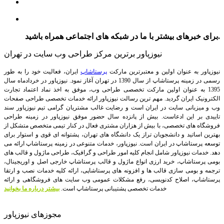
برای خبرهای بیشتر با ما در شبکه های اجتماعی همراه باشید.
نیوزپاور برترین مرکز طراحی وب سایت در تهران
نیوزپاور به عنوان اولین و معتبرترین مارکت
پرستاشاپ
ایران، فعالیت خود را به طور
رسمی در زمینه پرستاشاپ از سال 1390 در تهران آغاز نمود. نیوزپاور در خردادماه سال
1395 به عنوان اولین مارکت تخصصی طراحی وب، موفق به اخذ نماد اعتماد تجارت
الکترونیک ایران گردید. مهم ترین رسالت نیوزپاور ارائه خدمات تخصصی طراحی صفحات
وب و میزبانی سایت در ایران است و رضایت غالب مشتریان گرامی تیم نیوزپاور سند
تاییدی بر این ادعاست. بیش از پانزده سال حضور موفق نیوزپاور در زمینه طراحی
فروشگاه های تخصصی، با بیش از هزاران مشتری فعال در کنار تیمی متخصص متشکل از
بهترین اساتید و دانشجویان تراز یک دانشگاه های تهران، پشتوانه ای قوی و استوار برای
توسعه پرستاشاپ در ایران است.
نیوزپاور، خدمات متنوعی در زمینه پرستاشاپ ارائه می
دهد. خدمات نیوزپاور شامل انجام کلیه امور طراحی و گرافیک، طراحی ماژول و قالب های
بومی پرستاشاپ، خرید ارزی انواع ماژول و قالب پرستاشاپ خارجی اصل و اوریجینال،
ترجمه و بومی سازی قالب ها و افزونه های پرستاشاپی، ارائه کلیه خدمات نصب و ارتقا
پرستاشاپ، اصلاح کدنویسی، رفع مشکلات عمومی وب سایت های فروشگاهی و ارائه
خدمات تخصصی پشتیبانی پرستاشاپ است.
بیشتر درباره ما بخوانید
مجوزهای نیوزپاور