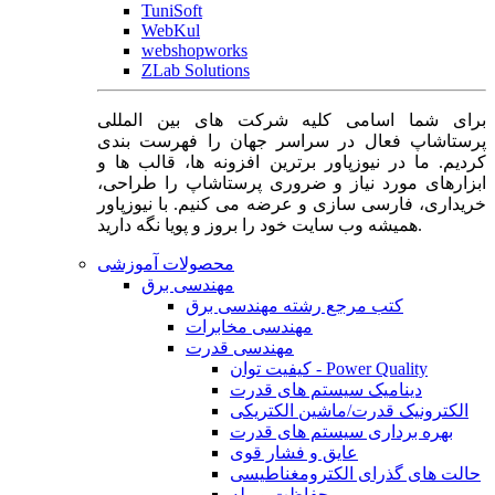
TuniSoft
WebKul
webshopworks
ZLab Solutions
برای شما اسامی کلیه شرکت های بین المللی
پرستاشاپ فعال در سراسر جهان را فهرست بندی
کردیم. ما در نیوزپاور برترین افزونه ها، قالب ها و
ابزارهای مورد نیاز و ضروری پرستاشاپ را طراحی،
خریداری، فارسی سازی و عرضه می کنیم. با نیوزپاور
همیشه وب سایت خود را بروز و پویا نگه دارید.
محصولات آموزشی
مهندسی برق
کتب مرجع رشته مهندسی برق
مهندسی مخابرات
مهندسی قدرت
کیفیت توان - Power Quality
دینامیک سیستم های قدرت
الکترونیک قدرت/ماشین الکتریکی
بهره برداری سیستم های قدرت
عایق و فشار قوی
حالت های گذرای الکترومغناطیسی
حفاظت و رله