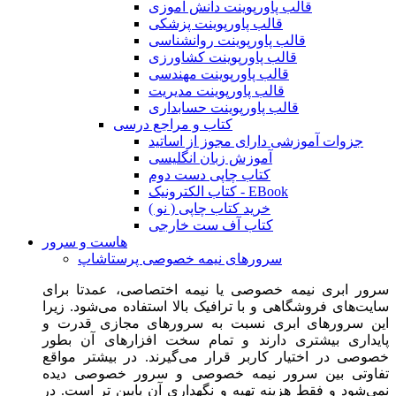
قالب پاورپوینت دانش آموزی
قالب پاورپوینت پزشکی
قالب پاورپوینت روانشناسی
قالب پاورپوینت کشاورزی
قالب پاورپوینت مهندسی
قالب پاورپوینت مدیریت
قالب پاورپوینت حسابداری
کتاب و مراجع درسی
جزوات آموزشی دارای مجوز از اساتید
آموزش زبان انگلیسی
کتاب چاپی دست دوم
کتاب الکترونیک - EBook
خرید کتاب چاپی ( نو )
کتاب آف ست خارجی
هاست و سرور
سرورهای نیمه خصوصی پرستاشاپ
سرور ابری نیمه خصوصی یا نیمه اختصاصی، عمدتا برای
سایت‌های فروشگاهی و با ترافیک بالا استفاده می‌شود. زیرا
این سرورهای ابری نسبت به سرورهای مجازی قدرت و
پایداری بیشتری دارند و تمام سخت افزارهای آن بطور
خصوصی در اختیار کاربر قرار می‌گیرند. در بیشتر مواقع
تفاوتی بین سرور نیمه خصوصی و سرور خصوصی دیده
نمی‌شود و فقط هزینه تهیه و نگهداری آن پایین تر است. در