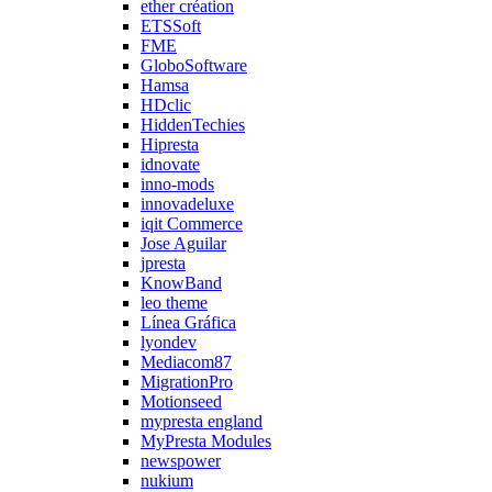
ether création
ETSSoft
FME
GloboSoftware
Hamsa
HDclic
HiddenTechies
Hipresta
idnovate
inno-mods
innovadeluxe
iqit Commerce
Jose Aguilar
jpresta
KnowBand
leo theme
Línea Gráfica
lyondev
Mediacom87
MigrationPro
Motionseed
mypresta england
MyPresta Modules
newspower
nukium