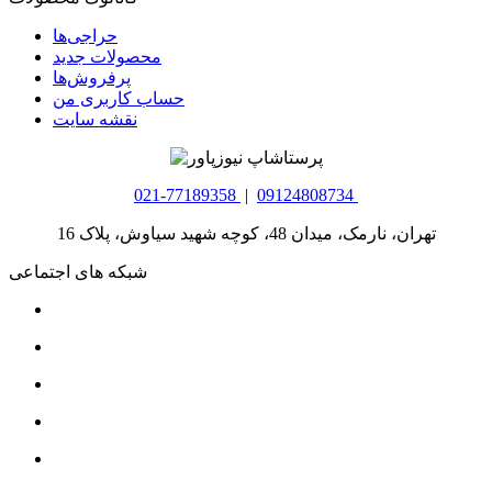
حراجی‌ها
محصولات جدید
پرفروش‌ها
حساب کاربری من
نقشه سایت
021-77189358
|
09124808734
تهران، نارمک، میدان 48، کوچه شهید سیاوش، پلاک 16
شبکه های اجتماعی