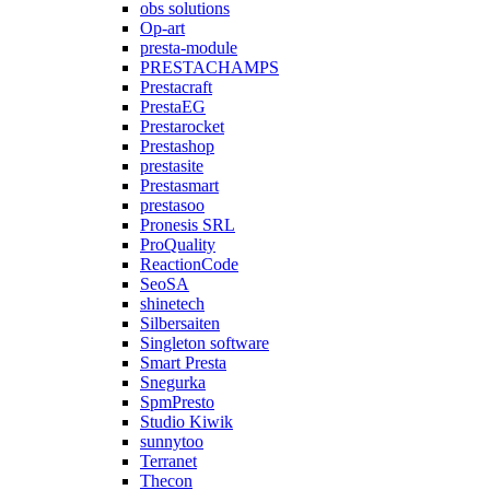
obs solutions
Op-art
presta-module
PRESTACHAMPS
Prestacraft
PrestaEG
Prestarocket
Prestashop
prestasite
Prestasmart
prestasoo
Pronesis SRL
ProQuality
ReactionCode
SeoSA
shinetech
Silbersaiten
Singleton software
Smart Presta
Snegurka
SpmPresto
Studio Kiwik
sunnytoo
Terranet
Thecon