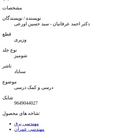
مشخصات
نویسنده / نویسندگان
دکتر احمد عرفانیان - سید حسین اورعی
قطع
وزیری
نوع جلد
شومیز
ناشر
سناباد
موضوع
درسی و کمک درسی
شابک
9649044027
شاخه های محصول:
مهندسی برق
مهندسی عمران