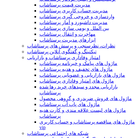
مدیریت قیمت پرستاشاپ
مدیریت حساب کاربری پرستاشاپ
واردسازی و خروجی گیری پرستاشاپ
مدیریت داشبورد و آمار پرستاشاپ
بین الملل و بومی سازی پرستاشاپ
مهاجرت و انتقال پرستاشاپ
ابزارهای مدیریت پرستاشاپ
نظرات، نظرسنجی و پرسش های پرستاشاپ
تیکتینگ و گفتگوی آنلاین پرستاشاپ
امتیاز وفاداری پرستاشاپ و بازاریابی
ماژول های پیامک و خبرنامه پرستاشاپ
ماژول های تخفیف و هدیه پرستاشاپ
ماژول های بازاریابی و عضویابی پرستاشاپ
ماژول های امتیاز وفاداری پرستاشاپ
بازاریابی مجدد و سبدهای خرید رها شده
پرستاشاپ
ماژول های فروش ضربدری و گروهی محصول
ماژول های پاپ آپ پرستاشاپ
ماژول های لیست علاقه مندی و کارت هدیه
پرستاشاپ
ماژول های مناقصه پرستاشاپ و حساب کاربری
vip
شبکه های اجتماعی پرستاشاپ