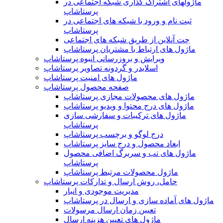
ماژولهای اشتراک‌ گذاری شبکه اجتماعی در
پرستاشاپ
ثبت نام و ورود با شبکه های اجتماعی در
پرستاشاپ
چت آنلاین از طریق شبکه های اجتماعی
ماژول های ارتباط با مشتریان پرستاشاپ
ویرایش و بروزرسانی انبوه پرستاشاپ
اسلایدر و گردونه تصاویر پرستاشاپ
ماژول های امنیت پرستاشاپ
صفحه محصول پرستاشاپ
ماژول های محصولات مجازی پرستاشاپ
ماژول های درج محتوا و ویدیو پرستاشاپ
ماژول های ترکیبات و سفارشی سازی
پرستاشاپ
درج لوگو و برچسب پرستاشاپ
ابعاد محصول و درج سایز پرستاشاپ
ماژول های تب و سربرگ اضافی محصول
پرستاشاپ
ماژول محصولات مرتبط پرستاشاپ
حامل، روش ارسال و تدارکات پرستاشاپ
مدیریت موجودی و انبار
ماژول های آماده سازی و ارسال در پرستاشاپ
تعیین زمان ارسال مرسولات
ماژول های تعیین هزینه ارسال