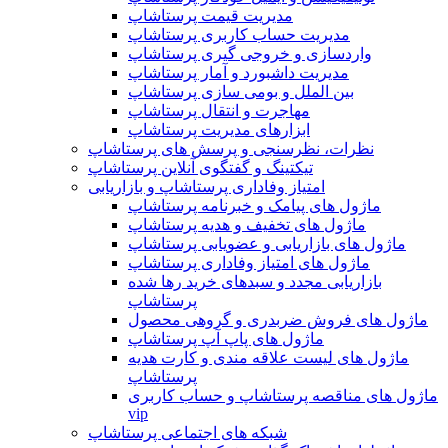
مدیریت قیمت پرستاشاپ
مدیریت حساب کاربری پرستاشاپ
واردسازی و خروجی گیری پرستاشاپ
مدیریت داشبورد و آمار پرستاشاپ
بین الملل و بومی سازی پرستاشاپ
مهاجرت و انتقال پرستاشاپ
ابزارهای مدیریت پرستاشاپ
نظرات، نظرسنجی و پرسش های پرستاشاپ
تیکتینگ و گفتگوی آنلاین پرستاشاپ
امتیاز وفاداری پرستاشاپ و بازاریابی
ماژول های پیامک و خبرنامه پرستاشاپ
ماژول های تخفیف و هدیه پرستاشاپ
ماژول های بازاریابی و عضویابی پرستاشاپ
ماژول های امتیاز وفاداری پرستاشاپ
بازاریابی مجدد و سبدهای خرید رها شده
پرستاشاپ
ماژول های فروش ضربدری و گروهی محصول
ماژول های پاپ آپ پرستاشاپ
ماژول های لیست علاقه مندی و کارت هدیه
پرستاشاپ
ماژول های مناقصه پرستاشاپ و حساب کاربری
vip
شبکه های اجتماعی پرستاشاپ