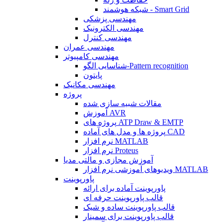
شبکه هوشمند - Smart Grid
مهندسی پزشکی
مهندسی الکترونیک
مهندسی کنترل
مهندسی عمران
مهندسی کامپیوتر
شناسایی الگو-Pattern recognition
پایتون
مهندسی مکانیک
پروژه
مقالات شبیه سازی شده
آموزش AVR
پروژه های ATP Draw & EMTP
پروژه ها و مدل های آماده CAD
نرم افزار MATLAB
نرم افزار Proteus
آموزش مجازی و مالتی مدیا
ویدیوهای آموزشی نرم افزار MATLAB
پاورپوینت
پاورپوینت آماده برای ارائه
قالب پاورپوینت حرفه ای
قالب پاورپوینت ساده و شیک
قالب پاورپوینت برای سمینار