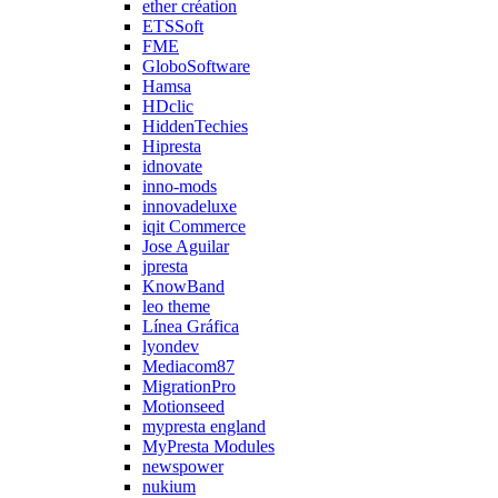
ether création
ETSSoft
FME
GloboSoftware
Hamsa
HDclic
HiddenTechies
Hipresta
idnovate
inno-mods
innovadeluxe
iqit Commerce
Jose Aguilar
jpresta
KnowBand
leo theme
Línea Gráfica
lyondev
Mediacom87
MigrationPro
Motionseed
mypresta england
MyPresta Modules
newspower
nukium