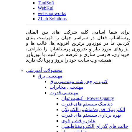
TuniSoft
WebKul
webshopworks
ZLab Solutions
برای شما اسامی کلیه شرکت های بین المللی
پرستاشاپ فعال در سراسر جهان را فهرست بندی
کردیم. ما در نیوزپاور برترین افزونه ها، قالب ها و
ابزارهای مورد نیاز و ضروری پرستاشاپ را طراحی،
خریداری، فارسی سازی و عرضه می کنیم. با نیوزپاور
همیشه وب سایت خود را بروز و پویا نگه دارید.
محصولات آموزشی
مهندسی برق
کتب مرجع رشته مهندسی برق
مهندسی مخابرات
مهندسی قدرت
کیفیت توان - Power Quality
دینامیک سیستم های قدرت
الکترونیک قدرت/ماشین الکتریکی
بهره برداری سیستم های قدرت
عایق و فشار قوی
حالت های گذرای الکترومغناطیسی
حفاظت و رله