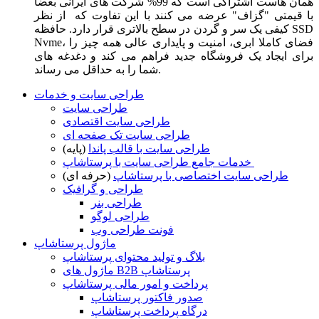
همان هاست اشتراکی است که 99% شرکت های ایرانی بعضا
با قیمتی "گزاف" عرضه می کنند با این تفاوت که از نظر
کیفی یک سر و گردن در سطح بالاتری قرار دارد. حافظه SSD
Nvme، فضای کاملا ابری، امنیت و پایداری عالی همه چیز را
برای ایجاد یک فروشگاه جدید فراهم می کند و دغدغه های
شما را به حداقل می رساند.
طراحی سایت و خدمات
طراحی سایت
طراحی سایت اقتصادی
طراحی سایت تک صفحه ای
طراحی سایت با قالب پاندا
(پایه)
خدمات جامع طراحی سایت با پرستاشاپ
طراحی سایت اختصاصی با پرستاشاپ
(حرفه ای)
طراحی و گرافیک
طراحی بنر
طراحی لوگو
فونت طراحی وب
ماژول پرستاشاپ
بلاگ و تولید محتوای پرستاشاپ
ماژول های B2B پرستاشاپ
پرداخت و امور مالی پرستاشاپ
صدور فاکتور پرستاشاپ
درگاه پرداخت پرستاشاپ