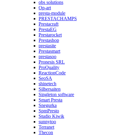
obs solutions
Op-art
presta-module
PRESTACHAMPS
Prestacraft
PrestaEG
Prestarocket
Prestashop
prestasite
Prestasmart
prestasoo
Pronesis SRL
ProQuality
ReactionCode
SeoSA
shinetech
Silbersaiten
Singleton software
Smart Presta
Snegurka
SpmPresto
Studio Kiwik
sunnytoo
Terranet
Thecon