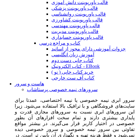
قالب پاورپوینت دانش آموزی
قالب پاورپوینت پزشکی
قالب پاورپوینت روانشناسی
قالب پاورپوینت کشاورزی
قالب پاورپوینت مهندسی
قالب پاورپوینت مدیریت
قالب پاورپوینت حسابداری
کتاب و مراجع درسی
جزوات آموزشی دارای مجوز از اساتید
آموزش زبان انگلیسی
کتاب چاپی دست دوم
کتاب الکترونیک - EBook
خرید کتاب چاپی ( نو )
کتاب آف ست خارجی
هاست و سرور
سرورهای نیمه خصوصی پرستاشاپ
سرور ابری نیمه خصوصی یا نیمه اختصاصی، عمدتا برای
سایت‌های فروشگاهی و با ترافیک بالا استفاده می‌شود. زیرا
این سرورهای ابری نسبت به سرورهای مجازی قدرت و
پایداری بیشتری دارند و تمام سخت افزارهای آن بطور
خصوصی در اختیار کاربر قرار می‌گیرند. در بیشتر مواقع
تفاوتی بین سرور نیمه خصوصی و سرور خصوصی دیده
نمی‌شود و فقط هزینه تهیه و نگهداری آن پایین تر است. در