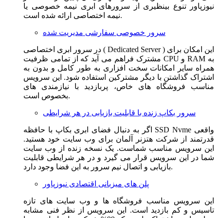
نیوزپاور تنوع بینظیری از سرورهای ابری نیمه خصوصی یا
نیمه اختصاصی ارائه شده است.
سرور خصوصی سفارشی مدیریت شده
در سرور ابری اختصاصی ( Dedicated Server ) این امکان برای
مشترک فراهم می آید که از تمامی ظرفیت CPU و RAM به
همراه سایر امکانات سخت افزاری به طور کامل و بدون به
اشتراک گذاشتن با دیگر مشترکین استفاده شود. این سرویس
مناسب فروشگاه های خاص، پربازدید با نیازمندی های
بخصوص است.
سرور بکاپ زنده با قابلیت بازیابی در هر شرایطی
اگر به دنبال فضای ابری بکاپ با حافظه SSD Nvme واقعی
قدرتمند از شرکت هتزنر آلمان برای وب سایت خود هستید.
این سرویس مناسب شماست. یک نسخه زنده از وب سایت
شما در این سرویس قرار می گیرد و در هر شرایطی قابلیت
بازیابی و اتصال نیم سرور به این فضا وجود دارد.
پلن های میزبانی اقتصادی نیوزپاور
این سرویس مناسب فروشگاه ها و وب سایت های تازه
تاسیس و کم بازدید است. این سرویس از نظر فنی مشابه