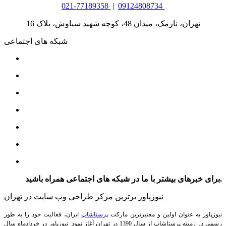
021-77189358
|
09124808734
تهران، نارمک، میدان 48، کوچه شهید سیاوش، پلاک 16
شبکه های اجتماعی
برای خبرهای بیشتر با ما در شبکه های اجتماعی همراه باشید.
نیوزپاور برترین مرکز طراحی وب سایت در تهران
نیوزپاور به عنوان اولین و معتبرترین مارکت
پرستاشاپ
ایران، فعالیت خود را به طور
رسمی در زمینه پرستاشاپ از سال 1390 در تهران آغاز نمود. نیوزپاور در خردادماه سال