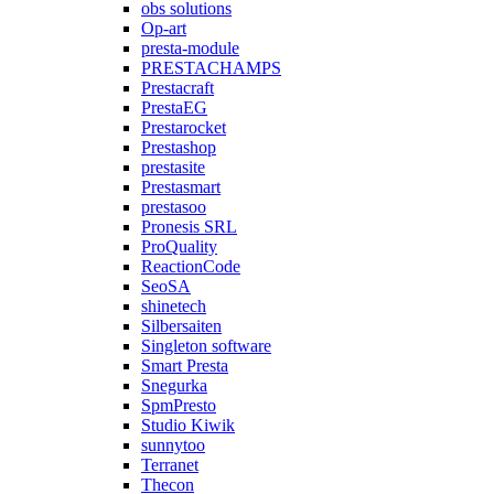
obs solutions
Op-art
presta-module
PRESTACHAMPS
Prestacraft
PrestaEG
Prestarocket
Prestashop
prestasite
Prestasmart
prestasoo
Pronesis SRL
ProQuality
ReactionCode
SeoSA
shinetech
Silbersaiten
Singleton software
Smart Presta
Snegurka
SpmPresto
Studio Kiwik
sunnytoo
Terranet
Thecon