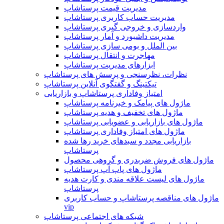
مدیریت قیمت پرستاشاپ
مدیریت حساب کاربری پرستاشاپ
واردسازی و خروجی گیری پرستاشاپ
مدیریت داشبورد و آمار پرستاشاپ
بین الملل و بومی سازی پرستاشاپ
مهاجرت و انتقال پرستاشاپ
ابزارهای مدیریت پرستاشاپ
نظرات، نظرسنجی و پرسش های پرستاشاپ
تیکتینگ و گفتگوی آنلاین پرستاشاپ
امتیاز وفاداری پرستاشاپ و بازاریابی
ماژول های پیامک و خبرنامه پرستاشاپ
ماژول های تخفیف و هدیه پرستاشاپ
ماژول های بازاریابی و عضویابی پرستاشاپ
ماژول های امتیاز وفاداری پرستاشاپ
بازاریابی مجدد و سبدهای خرید رها شده
پرستاشاپ
ماژول های فروش ضربدری و گروهی محصول
ماژول های پاپ آپ پرستاشاپ
ماژول های لیست علاقه مندی و کارت هدیه
پرستاشاپ
ماژول های مناقصه پرستاشاپ و حساب کاربری
vip
شبکه های اجتماعی پرستاشاپ