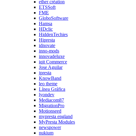
ether création
ETSSoft
FME
GloboSoftware
Hamsa
HDclic
HiddenTechies
Hipresta
idnovate
inno-mods
innovadeluxe
iqit Commerce
Jose Aguilar
jpresta
KnowBand
leo theme
Línea Gráfica
lyondev
Mediacom87
MigrationPro
Motionseed
mypresta england
MyPresta Modules
newspower
nukium