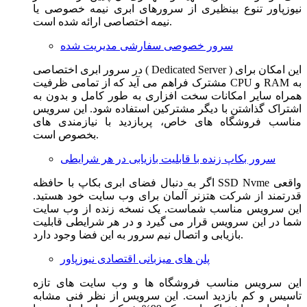
نیوزپاور تنوع بینظیری از سرورهای ابری نیمه خصوصی یا
نیمه اختصاصی ارائه شده است.
سرور خصوصی سفارشی مدیریت شده
در سرور ابری اختصاصی ( Dedicated Server ) این امکان برای
مشترک فراهم می آید که از تمامی ظرفیت CPU و RAM به
همراه سایر امکانات سخت افزاری به طور کامل و بدون به
اشتراک گذاشتن با دیگر مشترکین استفاده شود. این سرویس
مناسب فروشگاه های خاص، پربازدید با نیازمندی های
بخصوص است.
سرور بکاپ زنده با قابلیت بازیابی در هر شرایطی
اگر به دنبال فضای ابری بکاپ با حافظه SSD Nvme واقعی
قدرتمند از شرکت هتزنر آلمان برای وب سایت خود هستید.
این سرویس مناسب شماست. یک نسخه زنده از وب سایت
شما در این سرویس قرار می گیرد و در هر شرایطی قابلیت
بازیابی و اتصال نیم سرور به این فضا وجود دارد.
پلن های میزبانی اقتصادی نیوزپاور
این سرویس مناسب فروشگاه ها و وب سایت های تازه
تاسیس و کم بازدید است. این سرویس از نظر فنی مشابه