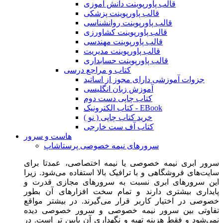
قالب پاورپوینت دانش آموزی
قالب پاورپوینت پزشکی
قالب پاورپوینت روانشناسی
قالب پاورپوینت کشاورزی
قالب پاورپوینت مهندسی
قالب پاورپوینت مدیریت
قالب پاورپوینت حسابداری
کتاب و مراجع درسی
جزوات آموزشی دارای مجوز از اساتید
آموزش زبان انگلیسی
کتاب چاپی دست دوم
کتاب الکترونیک - EBook
خرید کتاب چاپی ( نو )
کتاب آف ست خارجی
هاست و سرور
سرورهای نیمه خصوصی پرستاشاپ
سرور ابری نیمه خصوصی یا نیمه اختصاصی، عمدتا برای
سایت‌های فروشگاهی و با ترافیک بالا استفاده می‌شود. زیرا
این سرورهای ابری نسبت به سرورهای مجازی قدرت و
پایداری بیشتری دارند و تمام سخت افزارهای آن بطور
خصوصی در اختیار کاربر قرار می‌گیرند. در بیشتر مواقع
تفاوتی بین سرور نیمه خصوصی و سرور خصوصی دیده
نمی‌شود و فقط هزینه تهیه و نگهداری آن پایین تر است. در