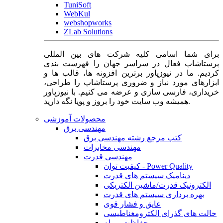
TuniSoft
WebKul
webshopworks
ZLab Solutions
برای شما اسامی کلیه شرکت های بین المللی
پرستاشاپ فعال در سراسر جهان را فهرست بندی
کردیم. ما در نیوزپاور برترین افزونه ها، قالب ها و
ابزارهای مورد نیاز و ضروری پرستاشاپ را طراحی،
خریداری، فارسی سازی و عرضه می کنیم. با نیوزپاور
همیشه وب سایت خود را بروز و پویا نگه دارید.
محصولات آموزشی
مهندسی برق
کتب مرجع رشته مهندسی برق
مهندسی مخابرات
مهندسی قدرت
کیفیت توان - Power Quality
دینامیک سیستم های قدرت
الکترونیک قدرت/ماشین الکتریکی
بهره برداری سیستم های قدرت
عایق و فشار قوی
حالت های گذرای الکترومغناطیسی
حفاظت و رله