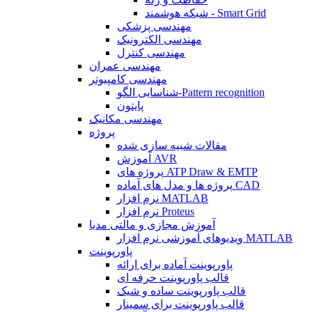
شبکه هوشمند - Smart Grid
مهندسی پزشکی
مهندسی الکترونیک
مهندسی کنترل
مهندسی عمران
مهندسی کامپیوتر
شناسایی الگو-Pattern recognition
پایتون
مهندسی مکانیک
پروژه
مقالات شبیه سازی شده
آموزش AVR
پروژه های ATP Draw & EMTP
پروژه ها و مدل های آماده CAD
نرم افزار MATLAB
نرم افزار Proteus
آموزش مجازی و مالتی مدیا
ویدیوهای آموزشی نرم افزار MATLAB
پاورپوینت
پاورپوینت آماده برای ارائه
قالب پاورپوینت حرفه ای
قالب پاورپوینت ساده و شیک
قالب پاورپوینت برای سمینار