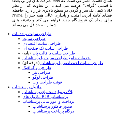
همان هاست اشتراکی است که 99% شرکت های ایرانی بعضا
با قیمتی "گزاف" عرضه می کنند با این تفاوت که از نظر
کیفی یک سر و گردن در سطح بالاتری قرار دارد. حافظه SSD
Nvme، فضای کاملا ابری، امنیت و پایداری عالی همه چیز را
برای ایجاد یک فروشگاه جدید فراهم می کند و دغدغه های
شما را به حداقل می رساند.
طراحی سایت و خدمات
طراحی سایت
طراحی سایت اقتصادی
طراحی سایت تک صفحه ای
طراحی سایت با قالب پاندا
(پایه)
خدمات جامع طراحی سایت با پرستاشاپ
طراحی سایت اختصاصی با پرستاشاپ
(حرفه ای)
طراحی و گرافیک
طراحی بنر
طراحی لوگو
فونت طراحی وب
ماژول پرستاشاپ
بلاگ و تولید محتوای پرستاشاپ
ماژول های B2B پرستاشاپ
پرداخت و امور مالی پرستاشاپ
صدور فاکتور پرستاشاپ
درگاه پرداخت پرستاشاپ