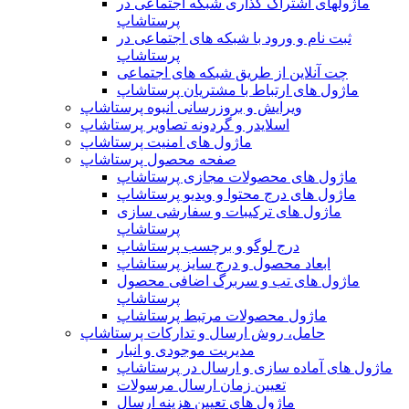
ماژولهای اشتراک‌ گذاری شبکه اجتماعی در
پرستاشاپ
ثبت نام و ورود با شبکه های اجتماعی در
پرستاشاپ
چت آنلاین از طریق شبکه های اجتماعی
ماژول های ارتباط با مشتریان پرستاشاپ
ویرایش و بروزرسانی انبوه پرستاشاپ
اسلایدر و گردونه تصاویر پرستاشاپ
ماژول های امنیت پرستاشاپ
صفحه محصول پرستاشاپ
ماژول های محصولات مجازی پرستاشاپ
ماژول های درج محتوا و ویدیو پرستاشاپ
ماژول های ترکیبات و سفارشی سازی
پرستاشاپ
درج لوگو و برچسب پرستاشاپ
ابعاد محصول و درج سایز پرستاشاپ
ماژول های تب و سربرگ اضافی محصول
پرستاشاپ
ماژول محصولات مرتبط پرستاشاپ
حامل، روش ارسال و تدارکات پرستاشاپ
مدیریت موجودی و انبار
ماژول های آماده سازی و ارسال در پرستاشاپ
تعیین زمان ارسال مرسولات
ماژول های تعیین هزینه ارسال