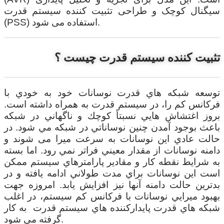
سیگنال کوچک و طراحی تثبیت کننده سیستم قدرت
(PSS) استفاده می شود.
تثبیت کننده سیستم قدرت چیست ؟
توسعه شبكه هاي قدرت نوسانات خود به خودي با
فركانس كم را، در سيستم قدرت به همراه داشته است.
بروز اغتشاش هايي نسبتاً كوچك و ناگهاني در شبكه
باعث بوجود آمدن چنين نوساناتي در شبکه مي شود. در
حالت عادي اين نوسانات به سرعت ميرا می شوند و
دامنه نوسانات از مقدار معيني فراتر نمي رود. اما بسته
به شرايط نقطه كار و مقادير پارامترهاي سيستم ممكن
است اين نوسانات براي مدت طولاني ادامه يافته و در
بدترين حالت دامنه آنها نيز افزايش يابد. امروزه جهت
بهبود ميرايي نوسانات با فركانس كم سيستم، در اغلب
شبكه هاي قدرت پايداركننده هاي سيستم قدرت به كار
گرفته مي شود.