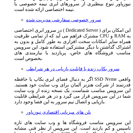
نیوزپاور تنوع بینظیری از سرورهای ابری نیمه خصوصی یا
نیمه اختصاصی ارائه شده است.
سرور خصوصی سفارشی مدیریت شده
در سرور ابری اختصاصی ( Dedicated Server ) این امکان برای
مشترک فراهم می آید که از تمامی ظرفیت CPU و RAM به
همراه سایر امکانات سخت افزاری به طور کامل و بدون به
اشتراک گذاشتن با دیگر مشترکین استفاده شود. این سرویس
مناسب فروشگاه های خاص، پربازدید با نیازمندی های
بخصوص است.
سرور بکاپ زنده با قابلیت بازیابی در هر شرایطی
اگر به دنبال فضای ابری بکاپ با حافظه SSD Nvme واقعی
قدرتمند از شرکت هتزنر آلمان برای وب سایت خود هستید.
این سرویس مناسب شماست. یک نسخه زنده از وب سایت
شما در این سرویس قرار می گیرد و در هر شرایطی قابلیت
بازیابی و اتصال نیم سرور به این فضا وجود دارد.
پلن های میزبانی اقتصادی نیوزپاور
این سرویس مناسب فروشگاه ها و وب سایت های تازه
تاسیس و کم بازدید است. این سرویس از نظر فنی مشابه