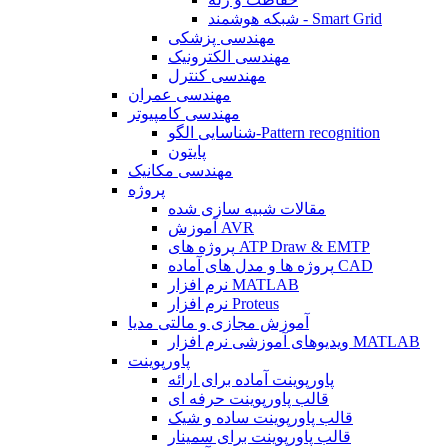
شبکه هوشمند - Smart Grid
مهندسی پزشکی
مهندسی الکترونیک
مهندسی کنترل
مهندسی عمران
مهندسی کامپیوتر
شناسایی الگو-Pattern recognition
پایتون
مهندسی مکانیک
پروژه
مقالات شبیه سازی شده
آموزش AVR
پروژه های ATP Draw & EMTP
پروژه ها و مدل های آماده CAD
نرم افزار MATLAB
نرم افزار Proteus
آموزش مجازی و مالتی مدیا
ویدیوهای آموزشی نرم افزار MATLAB
پاورپوینت
پاورپوینت آماده برای ارائه
قالب پاورپوینت حرفه ای
قالب پاورپوینت ساده و شیک
قالب پاورپوینت برای سمینار