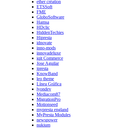
ether création
ETSSoft
FME
GloboSoftware
Hamsa
HDclic
HiddenTechies
Hipresta
idnovate
inno-mods
innovadeluxe
iqit Commerce
Jose Aguilar
jpresta
KnowBand
leo theme
Línea Gráfica
lyondev
Mediacom87
MigrationPro
Motionseed
mypresta england
MyPresta Modules
newspower
nukium