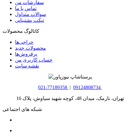
سفارشات من
تماس با ما
سوالات متداول
تیکت پشتیبانی
کاتالوگ محصولات
حراجی‌ها
محصولات جدید
پرفروش‌ها
حساب کاربری من
نقشه سایت
021-77189358
|
09124808734
تهران، نارمک، میدان 48، کوچه شهید سیاوش، پلاک 16
شبکه های اجتماعی