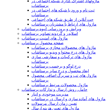
ماژولهای اشتراک‌ گذاری شبکه اجتماعی در
پرستاشاپ
ثبت نام و ورود با شبکه های اجتماعی در
پرستاشاپ
چت آنلاین از طریق شبکه های اجتماعی
ماژول های ارتباط با مشتریان پرستاشاپ
ویرایش و بروزرسانی انبوه پرستاشاپ
اسلایدر و گردونه تصاویر پرستاشاپ
ماژول های امنیت پرستاشاپ
صفحه محصول پرستاشاپ
ماژول های محصولات مجازی پرستاشاپ
ماژول های درج محتوا و ویدیو پرستاشاپ
ماژول های ترکیبات و سفارشی سازی
پرستاشاپ
درج لوگو و برچسب پرستاشاپ
ابعاد محصول و درج سایز پرستاشاپ
ماژول های تب و سربرگ اضافی محصول
پرستاشاپ
ماژول محصولات مرتبط پرستاشاپ
حامل، روش ارسال و تدارکات پرستاشاپ
مدیریت موجودی و انبار
ماژول های آماده سازی و ارسال در پرستاشاپ
تعیین زمان ارسال مرسولات
ماژول های تعیین هزینه ارسال