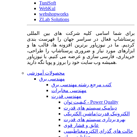
TuniSoft
WebKul
webshopworks
ZLab Solutions
برای شما اسامی کلیه شرکت های بین المللی
پرستاشاپ فعال در سراسر جهان را فهرست بندی
کردیم. ما در نیوزپاور برترین افزونه ها، قالب ها و
ابزارهای مورد نیاز و ضروری پرستاشاپ را طراحی،
خریداری، فارسی سازی و عرضه می کنیم. با نیوزپاور
همیشه وب سایت خود را بروز و پویا نگه دارید.
محصولات آموزشی
مهندسی برق
کتب مرجع رشته مهندسی برق
مهندسی مخابرات
مهندسی قدرت
کیفیت توان - Power Quality
دینامیک سیستم های قدرت
الکترونیک قدرت/ماشین الکتریکی
بهره برداری سیستم های قدرت
عایق و فشار قوی
حالت های گذرای الکترومغناطیسی
حفاظت و رله