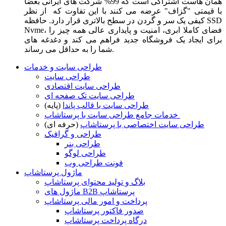
همان هاست اشتراکی است که 99% شرکت های ایرانی بعضا
با قیمتی "گزاف" عرضه می کنند با این تفاوت که از نظر
کیفی یک سر و گردن در سطح بالاتری قرار دارد. حافظه SSD
Nvme، فضای کاملا ابری، امنیت و پایداری عالی همه چیز را
برای ایجاد یک فروشگاه جدید فراهم می کند و دغدغه های
شما را به حداقل می رساند.
طراحی سایت و خدمات
طراحی سایت
طراحی سایت اقتصادی
طراحی سایت تک صفحه ای
طراحی سایت با قالب پاندا
(پایه)
خدمات جامع طراحی سایت با پرستاشاپ
طراحی سایت اختصاصی با پرستاشاپ
(حرفه ای)
طراحی و گرافیک
طراحی بنر
طراحی لوگو
فونت طراحی وب
ماژول پرستاشاپ
بلاگ و تولید محتوای پرستاشاپ
ماژول های B2B پرستاشاپ
پرداخت و امور مالی پرستاشاپ
صدور فاکتور پرستاشاپ
درگاه پرداخت پرستاشاپ