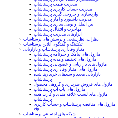
مدیریت قیمت پرستاشاپ
مدیریت حساب کاربری پرستاشاپ
واردسازی و خروجی گیری پرستاشاپ
مدیریت داشبورد و آمار پرستاشاپ
بین الملل و بومی سازی پرستاشاپ
مهاجرت و انتقال پرستاشاپ
ابزارهای مدیریت پرستاشاپ
نظرات، نظرسنجی و پرسش های پرستاشاپ
تیکتینگ و گفتگوی آنلاین پرستاشاپ
امتیاز وفاداری پرستاشاپ و بازاریابی
ماژول های پیامک و خبرنامه پرستاشاپ
ماژول های تخفیف و هدیه پرستاشاپ
ماژول های بازاریابی و عضویابی پرستاشاپ
ماژول های امتیاز وفاداری پرستاشاپ
بازاریابی مجدد و سبدهای خرید رها شده
پرستاشاپ
ماژول های فروش ضربدری و گروهی محصول
ماژول های پاپ آپ پرستاشاپ
ماژول های لیست علاقه مندی و کارت هدیه
پرستاشاپ
ماژول های مناقصه پرستاشاپ و حساب کاربری
vip
شبکه های اجتماعی پرستاشاپ