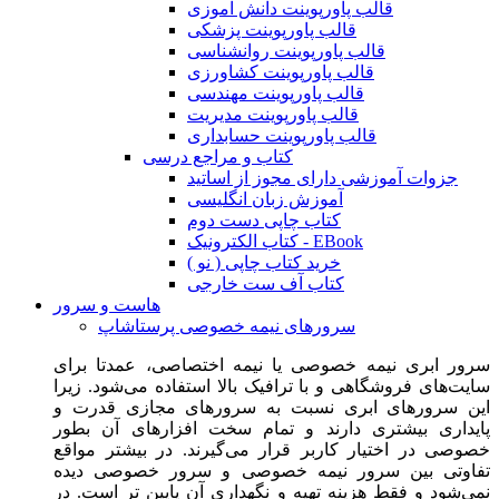
قالب پاورپوینت دانش آموزی
قالب پاورپوینت پزشکی
قالب پاورپوینت روانشناسی
قالب پاورپوینت کشاورزی
قالب پاورپوینت مهندسی
قالب پاورپوینت مدیریت
قالب پاورپوینت حسابداری
کتاب و مراجع درسی
جزوات آموزشی دارای مجوز از اساتید
آموزش زبان انگلیسی
کتاب چاپی دست دوم
کتاب الکترونیک - EBook
خرید کتاب چاپی ( نو )
کتاب آف ست خارجی
هاست و سرور
سرورهای نیمه خصوصی پرستاشاپ
سرور ابری نیمه خصوصی یا نیمه اختصاصی، عمدتا برای
سایت‌های فروشگاهی و با ترافیک بالا استفاده می‌شود. زیرا
این سرورهای ابری نسبت به سرورهای مجازی قدرت و
پایداری بیشتری دارند و تمام سخت افزارهای آن بطور
خصوصی در اختیار کاربر قرار می‌گیرند. در بیشتر مواقع
تفاوتی بین سرور نیمه خصوصی و سرور خصوصی دیده
نمی‌شود و فقط هزینه تهیه و نگهداری آن پایین تر است. در