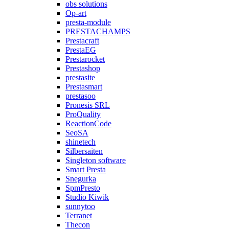
obs solutions
Op-art
presta-module
PRESTACHAMPS
Prestacraft
PrestaEG
Prestarocket
Prestashop
prestasite
Prestasmart
prestasoo
Pronesis SRL
ProQuality
ReactionCode
SeoSA
shinetech
Silbersaiten
Singleton software
Smart Presta
Snegurka
SpmPresto
Studio Kiwik
sunnytoo
Terranet
Thecon