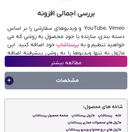
بررسی اجمالی افزونه
YouTube، Vimeo و ویدیوهای سفارشی را بر اساس
دسته بندی، سازنده یا خودِ محصول به روشی که می
خواهید تنظیم و به
پرستاشاپ
خود اضافه کنید. این
ماژول نه تنها ویدیوها را به روشی پیشرفته اضافه
می کند بلکه سئوی وب سایت شما را نیز به نحوی
مطالعه بیشتر
چشمگیر بهبود می بخشد. این افزونه یکی از بهترین
ماژول های درج محتوا و ویدیو پرستاشاپ
نیوزپاور
مشخصات
است.
کاری که این ماژول برای شما انجام می
شاخه های محصول:
دهد
خانه
پرستاشاپ
ماژول پرستاشاپ
صفحه محصول پرستاشاپ
ماژول های محصولات مجازی پرستاشاپ
با ماژول ویدئوی محصول پرستاشاپ + SEO،
ماژول های درج محتوا و ویدیو پرستاشاپ