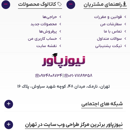
انتشار اولیه افزونه در اددانز فرانسه
راهنمای مشتریان
کاتالوگ محصولات
قوانین و مقررات
حراجی‌ها
سفارشات من
محصولات جدید
تماس با ما
پرفروش‌ها
سوالات متداول
حساب کاربری من
تیکت پشتیبانی
نقشه سایت
09124808734
|
021-77189358
تهران، نارمک، میدان 48، کوچه شهید سیاوش، پلاک 16
شبکه های اجتماعی
نیوزپاور برترین مرکز طراحی وب سایت در تهران