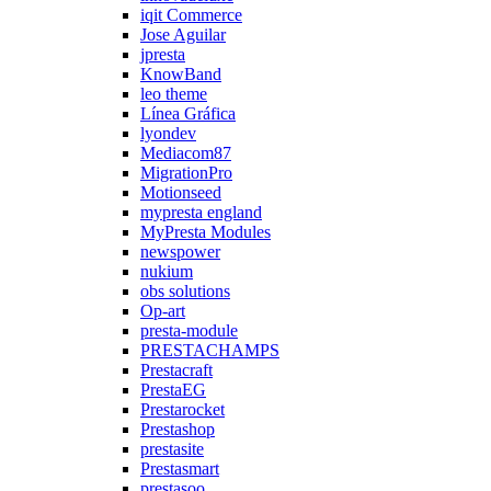
iqit Commerce
Jose Aguilar
jpresta
KnowBand
leo theme
Línea Gráfica
lyondev
Mediacom87
MigrationPro
Motionseed
mypresta england
MyPresta Modules
newspower
nukium
obs solutions
Op-art
presta-module
PRESTACHAMPS
Prestacraft
PrestaEG
Prestarocket
Prestashop
prestasite
Prestasmart
prestasoo