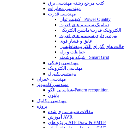
کتب مرجع رشته مهندسی برق
مهندسی مخابرات
مهندسی قدرت
کیفیت توان - Power Quality
دینامیک سیستم های قدرت
الکترونیک قدرت/ماشین الکتریکی
بهره برداری سیستم های قدرت
عایق و فشار قوی
حالت های گذرای الکترومغناطیسی
حفاظت و رله
شبکه هوشمند - Smart Grid
مهندسی پزشکی
مهندسی الکترونیک
مهندسی کنترل
مهندسی عمران
مهندسی کامپیوتر
شناسایی الگو-Pattern recognition
پایتون
مهندسی مکانیک
پروژه
مقالات شبیه سازی شده
آموزش AVR
پروژه های ATP Draw & EMTP
پروژه ها و مدل های آماده CAD