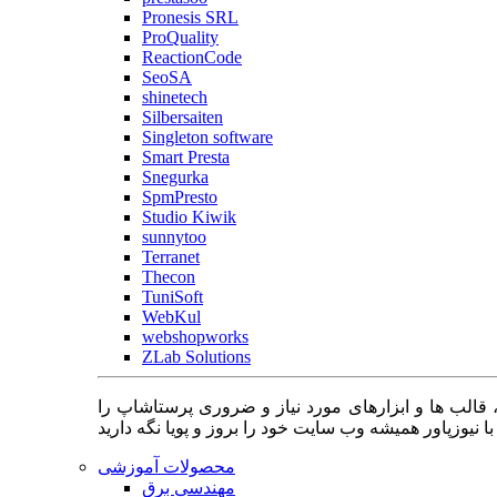
Pronesis SRL
ProQuality
ReactionCode
SeoSA
shinetech
Silbersaiten
Singleton software
Smart Presta
Snegurka
SpmPresto
Studio Kiwik
sunnytoo
Terranet
Thecon
TuniSoft
WebKul
webshopworks
ZLab Solutions
 قالب ها و ابزارهای مورد نیاز و ضروری پرستاشاپ را
محصولات آموزشی
مهندسی برق