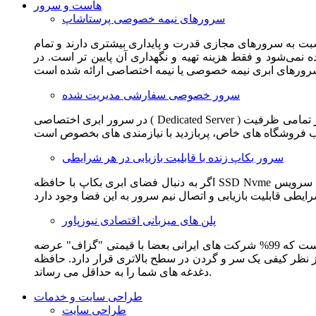
هاست و سرور
سرورهای نیمه خصوصی پرستاشاپ
سبت به سرورهای مجازی قدرت و پایداری بیشتری دارند و تمام
می‌شود و فقط هزینه تهیه و نگهداری آن پایین تر است. در
سرور خصوصی سفارشی مدیریت شده
در سرور ابری اختصاصی ( Dedicated Server ) این امکان برای مشترک فراهم می آید که از تمامی ظرفیت CPU و RAM به همراه سایر امکانات سخت افزاری به طور کامل و بدون به اشتراک گذاشتن با
سرور بکاپ زنده با قابلیت بازیابی در هر شرایطی
اگر به دنبال فضای ابری بکاپ با حافظه SSD Nvme واقعی قدرتمند از شرکت هتزنر آلمان برای وب سایت خود هستید. این سرویس مناسب شماست. یک نسخه زنده از وب سایت شما در این سرویس
پلن های میزبانی اقتصادی نیوزپاور
این سرویس مناسب فروشگاه ها و وب سایت های تازه تاسیس و کم بازدید است. این سرویس از نظر فنی مشابه همان هاست اشتراکی است که 99% شرکت های ایرانی بعضا با قیمتی "گزاف" عرضه
 بالاتری قرار دارد. حافظه SSD Nvme، فضای کاملا ابری، امنیت و پایداری عالی همه چیز را برای ایجاد یک فروشگاه جدید فراهم می کند و
دغدغه های شما را به حداقل می رساند.
طراحی سایت و خدمات
طراحی سایت