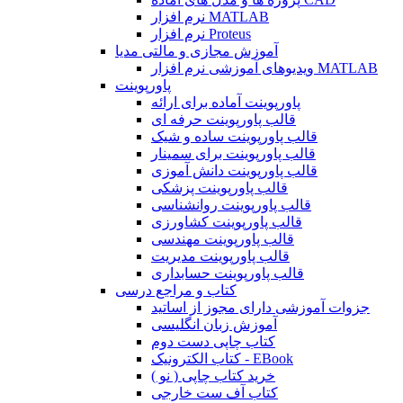
نرم افزار MATLAB
نرم افزار Proteus
آموزش مجازی و مالتی مدیا
ویدیوهای آموزشی نرم افزار MATLAB
پاورپوینت
پاورپوینت آماده برای ارائه
قالب پاورپوینت حرفه ای
قالب پاورپوینت ساده و شیک
قالب پاورپوینت برای سمینار
قالب پاورپوینت دانش آموزی
قالب پاورپوینت پزشکی
قالب پاورپوینت روانشناسی
قالب پاورپوینت کشاورزی
قالب پاورپوینت مهندسی
قالب پاورپوینت مدیریت
قالب پاورپوینت حسابداری
کتاب و مراجع درسی
جزوات آموزشی دارای مجوز از اساتید
آموزش زبان انگلیسی
کتاب چاپی دست دوم
کتاب الکترونیک - EBook
خرید کتاب چاپی ( نو )
کتاب آف ست خارجی