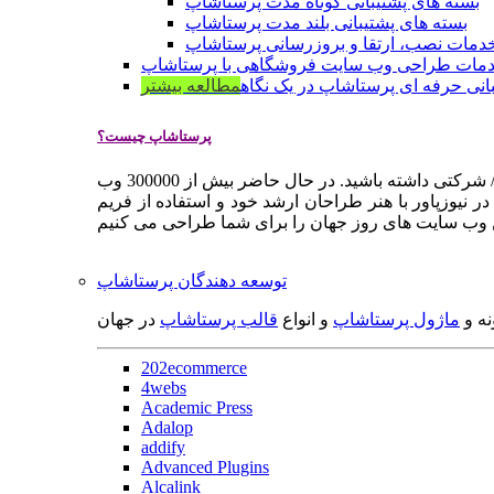
بسته های پشتیبانی کوتاه مدت پرستاشاپ
بسته های پشتیبانی بلند مدت پرستاشاپ
دمات نصب، ارتقا و بروزرسانی پرستاشاپ
مات طراحی وب سایت فروشگاهی با پرستاشاپ
انی حرفه ای پرستاشاپ در یک نگاه
مطالعه بیشتر
پرستاشاپ چیست؟
پرستاشاپ یک سیستم مدیریت وب سایت / فروشگاه آنلاین اپن سورس است که به شما کمک می کند به سرعت یک وب سایت فروشگاهی / شرکتی داشته باشید. در حال حاضر بیش از 300000 وب
 نیوزپاور با هنر طراحان ارشد خود و استفاده از فریم
توسعه دهندگان پرستاشاپ
نه و
ماژول پرستاشاپ
و انواع
قالب پرستاشاپ
در جهان
202ecommerce
4webs
Academic Press
Adalop
addify
Advanced Plugins
Alcalink