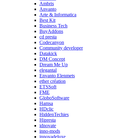
Ambris
Anvanto
Arte & Informatica
Best Kit
Business Tech
BuyAddons
cd presta
Codecanyon
Community developer
Datakick
DM Concept
Dream Me Up
elegantal
Envanto Elenmets
ether création
ETSSoft
FME
GloboSoftware
Hamsa
HDclic
HiddenTechies
Hipresta
idnovate
inno-mods
innovadeluxe