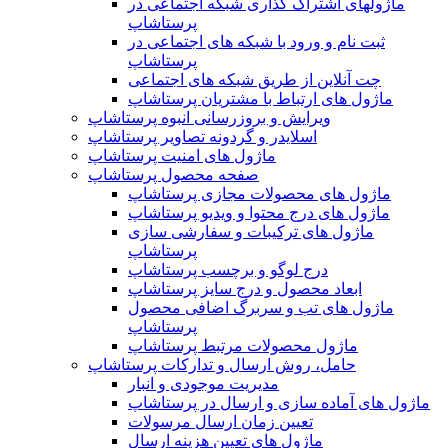
ماژولهای اشتراک‌ گذاری شبکه اجتماعی در
پرستاشاپ
ثبت نام و ورود با شبکه های اجتماعی در
پرستاشاپ
چت آنلاین از طریق شبکه های اجتماعی
ماژول های ارتباط با مشتریان پرستاشاپ
ویرایش و بروزرسانی انبوه پرستاشاپ
اسلایدر و گردونه تصاویر پرستاشاپ
ماژول های امنیت پرستاشاپ
صفحه محصول پرستاشاپ
ماژول های محصولات مجازی پرستاشاپ
ماژول های درج محتوا و ویدیو پرستاشاپ
ماژول های ترکیبات و سفارشی سازی
پرستاشاپ
درج لوگو و برچسب پرستاشاپ
ابعاد محصول و درج سایز پرستاشاپ
ماژول های تب و سربرگ اضافی محصول
پرستاشاپ
ماژول محصولات مرتبط پرستاشاپ
حامل، روش ارسال و تدارکات پرستاشاپ
مدیریت موجودی و انبار
ماژول های آماده سازی و ارسال در پرستاشاپ
تعیین زمان ارسال مرسولات
ماژول های تعیین هزینه ارسال