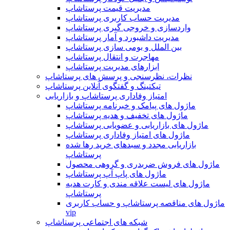
مدیریت قیمت پرستاشاپ
مدیریت حساب کاربری پرستاشاپ
واردسازی و خروجی گیری پرستاشاپ
مدیریت داشبورد و آمار پرستاشاپ
بین الملل و بومی سازی پرستاشاپ
مهاجرت و انتقال پرستاشاپ
ابزارهای مدیریت پرستاشاپ
نظرات، نظرسنجی و پرسش های پرستاشاپ
تیکتینگ و گفتگوی آنلاین پرستاشاپ
امتیاز وفاداری پرستاشاپ و بازاریابی
ماژول های پیامک و خبرنامه پرستاشاپ
ماژول های تخفیف و هدیه پرستاشاپ
ماژول های بازاریابی و عضویابی پرستاشاپ
ماژول های امتیاز وفاداری پرستاشاپ
بازاریابی مجدد و سبدهای خرید رها شده
پرستاشاپ
ماژول های فروش ضربدری و گروهی محصول
ماژول های پاپ آپ پرستاشاپ
ماژول های لیست علاقه مندی و کارت هدیه
پرستاشاپ
ماژول های مناقصه پرستاشاپ و حساب کاربری
vip
شبکه های اجتماعی پرستاشاپ