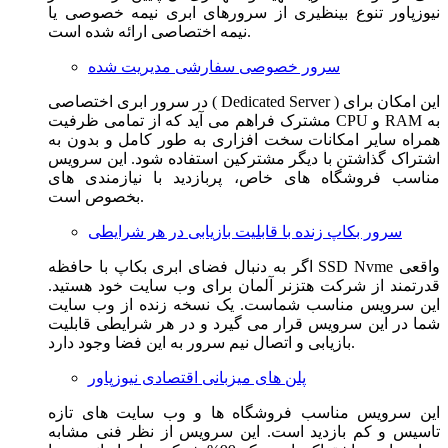
نیوزپاور تنوع بینظیری از سرورهای ابری نیمه خصوصی یا
نیمه اختصاصی ارائه شده است.
سرور خصوصی سفارشی مدیریت شده
در سرور ابری اختصاصی ( Dedicated Server ) این امکان برای
مشترک فراهم می آید که از تمامی ظرفیت CPU و RAM به
همراه سایر امکانات سخت افزاری به طور کامل و بدون به
اشتراک گذاشتن با دیگر مشترکین استفاده شود. این سرویس
مناسب فروشگاه های خاص، پربازدید با نیازمندی های
بخصوص است.
سرور بکاپ زنده با قابلیت بازیابی در هر شرایطی
اگر به دنبال فضای ابری بکاپ با حافظه SSD Nvme واقعی
قدرتمند از شرکت هتزنر آلمان برای وب سایت خود هستید.
این سرویس مناسب شماست. یک نسخه زنده از وب سایت
شما در این سرویس قرار می گیرد و در هر شرایطی قابلیت
بازیابی و اتصال نیم سرور به این فضا وجود دارد.
پلن های میزبانی اقتصادی نیوزپاور
این سرویس مناسب فروشگاه ها و وب سایت های تازه
تاسیس و کم بازدید است. این سرویس از نظر فنی مشابه