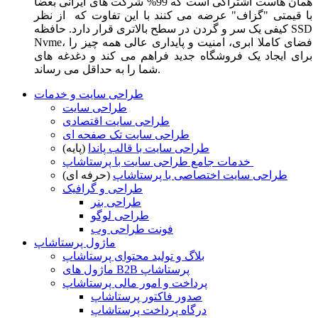
همان هاست اشتراکی است که 99% شرکت های ایرانی بعضا
با قیمتی "گزاف" عرضه می کنند با این تفاوت که از نظر
کیفی یک سر و گردن در سطح بالاتری قرار دارد. حافظه SSD
Nvme، فضای کاملا ابری، امنیت و پایداری عالی همه چیز را
برای ایجاد یک فروشگاه جدید فراهم می کند و دغدغه های
شما را به حداقل می رساند.
طراحی سایت و خدمات
طراحی سایت
طراحی سایت اقتصادی
طراحی سایت تک صفحه ای
طراحی سایت با قالب پاندا
(پایه)
خدمات جامع طراحی سایت با پرستاشاپ
طراحی سایت اختصاصی با پرستاشاپ
(حرفه ای)
طراحی و گرافیک
طراحی بنر
طراحی لوگو
فونت طراحی وب
ماژول پرستاشاپ
بلاگ و تولید محتوای پرستاشاپ
ماژول های B2B پرستاشاپ
پرداخت و امور مالی پرستاشاپ
صدور فاکتور پرستاشاپ
درگاه پرداخت پرستاشاپ