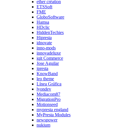
ether création
ETSSoft
FME
GloboSoftware
Hamsa
HDclic
HiddenTechies
Hipresta
idnovate
inno-mods
innovadeluxe
iqit Commerce
Jose Aguilar
jpresta
KnowBand
leo theme
Línea Gráfica
lyondev
Mediacom87
MigrationPro
Motionseed
mypresta england
MyPresta Modules
newspower
nukium