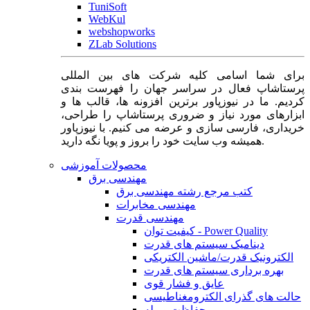
TuniSoft
WebKul
webshopworks
ZLab Solutions
برای شما اسامی کلیه شرکت های بین المللی
پرستاشاپ فعال در سراسر جهان را فهرست بندی
کردیم. ما در نیوزپاور برترین افزونه ها، قالب ها و
ابزارهای مورد نیاز و ضروری پرستاشاپ را طراحی،
خریداری، فارسی سازی و عرضه می کنیم. با نیوزپاور
همیشه وب سایت خود را بروز و پویا نگه دارید.
محصولات آموزشی
مهندسی برق
کتب مرجع رشته مهندسی برق
مهندسی مخابرات
مهندسی قدرت
کیفیت توان - Power Quality
دینامیک سیستم های قدرت
الکترونیک قدرت/ماشین الکتریکی
بهره برداری سیستم های قدرت
عایق و فشار قوی
حالت های گذرای الکترومغناطیسی
حفاظت و رله