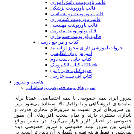
قالب پاورپوینت دانش آموزی
قالب پاورپوینت پزشکی
قالب پاورپوینت روانشناسی
قالب پاورپوینت کشاورزی
قالب پاورپوینت مهندسی
قالب پاورپوینت مدیریت
قالب پاورپوینت حسابداری
کتاب و مراجع درسی
جزوات آموزشی دارای مجوز از اساتید
آموزش زبان انگلیسی
کتاب چاپی دست دوم
کتاب الکترونیک - EBook
خرید کتاب چاپی ( نو )
کتاب آف ست خارجی
هاست و سرور
سرورهای نیمه خصوصی پرستاشاپ
سرور ابری نیمه خصوصی یا نیمه اختصاصی، عمدتا برای
سایت‌های فروشگاهی و با ترافیک بالا استفاده می‌شود. زیرا
این سرورهای ابری نسبت به سرورهای مجازی قدرت و
پایداری بیشتری دارند و تمام سخت افزارهای آن بطور
خصوصی در اختیار کاربر قرار می‌گیرند. در بیشتر مواقع
تفاوتی بین سرور نیمه خصوصی و سرور خصوصی دیده
نمی‌شود و فقط هزینه تهیه و نگهداری آن پایین تر است. در