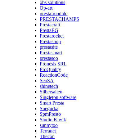
obs solutions
Op-art
presta-module
PRESTACHAMPS
Prestacraft
PrestaEG
Prestarocket
Prestashop
prestasite
Prestasmart
prestasoo
Pronesis SRL
ProQuality
ReactionCode
SeoSA
shinetech
Silbersaiten
Singleton software
Smart Presta
Snegurka
SpmPresto
Studio Kiwik
sunnytoo
Terranet
Thecon