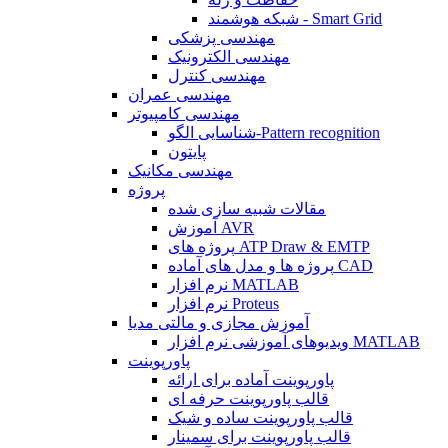
شبکه هوشمند - Smart Grid
مهندسی پزشکی
مهندسی الکترونیک
مهندسی کنترل
مهندسی عمران
مهندسی کامپیوتر
شناسایی الگو-Pattern recognition
پایتون
مهندسی مکانیک
پروژه
مقالات شبیه سازی شده
آموزش AVR
پروژه های ATP Draw & EMTP
پروژه ها و مدل های آماده CAD
نرم افزار MATLAB
نرم افزار Proteus
آموزش مجازی و مالتی مدیا
ویدیوهای آموزشی نرم افزار MATLAB
پاورپوینت
پاورپوینت آماده برای ارائه
قالب پاورپوینت حرفه ای
قالب پاورپوینت ساده و شیک
قالب پاورپوینت برای سمینار