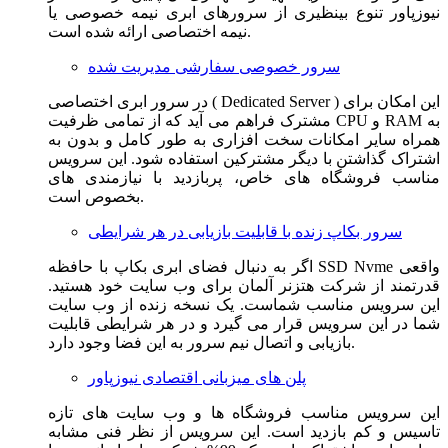
نیوزپاور تنوع بینظیری از سرورهای ابری نیمه خصوصی یا
نیمه اختصاصی ارائه شده است.
سرور خصوصی سفارشی مدیریت شده
در سرور ابری اختصاصی ( Dedicated Server ) این امکان برای
مشترک فراهم می آید که از تمامی ظرفیت CPU و RAM به
همراه سایر امکانات سخت افزاری به طور کامل و بدون به
اشتراک گذاشتن با دیگر مشترکین استفاده شود. این سرویس
مناسب فروشگاه های خاص، پربازدید با نیازمندی های
بخصوص است.
سرور بکاپ زنده با قابلیت بازیابی در هر شرایطی
اگر به دنبال فضای ابری بکاپ با حافظه SSD Nvme واقعی
قدرتمند از شرکت هتزنر آلمان برای وب سایت خود هستید.
این سرویس مناسب شماست. یک نسخه زنده از وب سایت
شما در این سرویس قرار می گیرد و در هر شرایطی قابلیت
بازیابی و اتصال نیم سرور به این فضا وجود دارد.
پلن های میزبانی اقتصادی نیوزپاور
این سرویس مناسب فروشگاه ها و وب سایت های تازه
تاسیس و کم بازدید است. این سرویس از نظر فنی مشابه