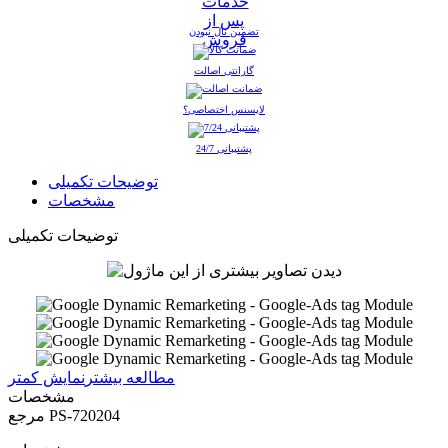
تضمین نال نبودن
گارانتی اصالت
لایسنس اختصاصی؟
پشتیبانی 24/7
توضیحات تکمیلی
مشخصات
توضیحات تکمیلی
مطالعه بیشتر
نمایش کمتر
مشخصات
PS-720204
مرجع