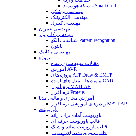
شبکه هوشمند - Smart Grid
مهندسی پزشکی
مهندسی الکترونیک
مهندسی کنترل
مهندسی عمران
مهندسی کامپیوتر
شناسایی الگو-Pattern recognition
پایتون
مهندسی مکانیک
پروژه
مقالات شبیه سازی شده
آموزش AVR
پروژه های ATP Draw & EMTP
پروژه ها و مدل های آماده CAD
نرم افزار MATLAB
نرم افزار Proteus
آموزش مجازی و مالتی مدیا
ویدیوهای آموزشی نرم افزار MATLAB
پاورپوینت
پاورپوینت آماده برای ارائه
قالب پاورپوینت حرفه ای
قالب پاورپوینت ساده و شیک
قالب پاورپوینت برای سمینار