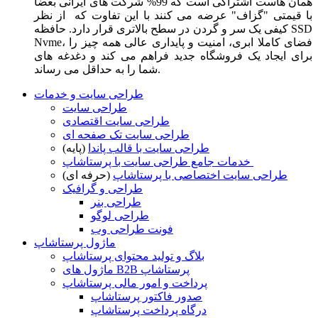
همان هاست اشتراکی است که 99% شرکت های ایرانی بعضا
با قیمتی "گزاف" عرضه می کنند با این تفاوت که از نظر
کیفی یک سر و گردن در سطح بالاتری قرار دارد. حافظه SSD
Nvme، فضای کاملا ابری، امنیت و پایداری عالی همه چیز را
برای ایجاد یک فروشگاه جدید فراهم می کند و دغدغه های
شما را به حداقل می رساند.
طراحی سایت و خدمات
طراحی سایت
طراحی سایت اقتصادی
طراحی سایت تک صفحه ای
طراحی سایت با قالب پاندا
(پایه)
خدمات جامع طراحی سایت با پرستاشاپ
طراحی سایت اختصاصی با پرستاشاپ
(حرفه ای)
طراحی و گرافیک
طراحی بنر
طراحی لوگو
فونت طراحی وب
ماژول پرستاشاپ
بلاگ و تولید محتوای پرستاشاپ
ماژول های B2B پرستاشاپ
پرداخت و امور مالی پرستاشاپ
صدور فاکتور پرستاشاپ
درگاه پرداخت پرستاشاپ