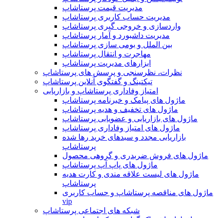
مدیریت قیمت پرستاشاپ
مدیریت حساب کاربری پرستاشاپ
واردسازی و خروجی گیری پرستاشاپ
مدیریت داشبورد و آمار پرستاشاپ
بین الملل و بومی سازی پرستاشاپ
مهاجرت و انتقال پرستاشاپ
ابزارهای مدیریت پرستاشاپ
نظرات، نظرسنجی و پرسش های پرستاشاپ
تیکتینگ و گفتگوی آنلاین پرستاشاپ
امتیاز وفاداری پرستاشاپ و بازاریابی
ماژول های پیامک و خبرنامه پرستاشاپ
ماژول های تخفیف و هدیه پرستاشاپ
ماژول های بازاریابی و عضویابی پرستاشاپ
ماژول های امتیاز وفاداری پرستاشاپ
بازاریابی مجدد و سبدهای خرید رها شده
پرستاشاپ
ماژول های فروش ضربدری و گروهی محصول
ماژول های پاپ آپ پرستاشاپ
ماژول های لیست علاقه مندی و کارت هدیه
پرستاشاپ
ماژول های مناقصه پرستاشاپ و حساب کاربری
vip
شبکه های اجتماعی پرستاشاپ