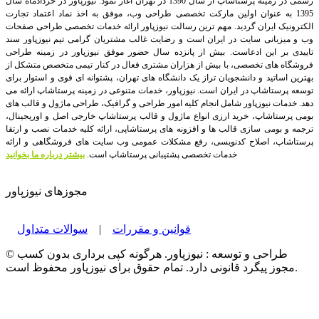
رسمی در زمینه پرستاشاپ از سال 1390 در تهران آغاز نمود. نیوزپاور در خردادماه سال
1395 به عنوان اولین مارکت تخصصی طراحی وب، موفق به اخذ نماد اعتماد تجارت
الکترونیک ایران گردید. مهم ترین رسالت نیوزپاور ارائه خدمات تخصصی طراحی صفحات
وب و میزبانی سایت در ایران است و رضایت غالب مشتریان گرامی تیم نیوزپاور سند
تاییدی بر این ادعاست. بیش از پانزده سال حضور موفق نیوزپاور در زمینه طراحی
فروشگاه های تخصصی، با بیش از هزاران مشتری فعال در کنار تیمی متخصص متشکل از
بهترین اساتید و دانشجویان تراز یک دانشگاه های تهران، پشتوانه ای قوی و استوار برای
توسعه پرستاشاپ در ایران است.
نیوزپاور، خدمات متنوعی در زمینه پرستاشاپ ارائه می
دهد. خدمات نیوزپاور شامل انجام کلیه امور طراحی و گرافیک، طراحی ماژول و قالب های
بومی پرستاشاپ، خرید ارزی انواع ماژول و قالب پرستاشاپ خارجی اصل و اوریجینال،
ترجمه و بومی سازی قالب ها و افزونه های پرستاشاپی، ارائه کلیه خدمات نصب و ارتقا
پرستاشاپ، اصلاح کدنویسی، رفع مشکلات عمومی وب سایت های فروشگاهی و ارائه
خدمات تخصصی پشتیبانی پرستاشاپ است.
بیشتر درباره ما بخوانید
مجوزهای نیوزپاور
قوانین و مقررات
|
سوالات متداول
© طراحی و توسعه : نیوزپاور. هرگونه کپی برداری بدون کسب
مجوز پیگرد قانونی دارد. تمام حقوق برای نیوزپاور محفوظ است.