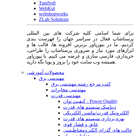
TuniSoft
WebKul
webshopworks
ZLab Solutions
برای شما اسامی کلیه شرکت های بین المللی
پرستاشاپ فعال در سراسر جهان را فهرست بندی
کردیم. ما در نیوزپاور برترین افزونه ها، قالب ها و
ابزارهای مورد نیاز و ضروری پرستاشاپ را طراحی،
خریداری، فارسی سازی و عرضه می کنیم. با نیوزپاور
همیشه وب سایت خود را بروز و پویا نگه دارید.
محصولات آموزشی
مهندسی برق
کتب مرجع رشته مهندسی برق
مهندسی مخابرات
مهندسی قدرت
کیفیت توان - Power Quality
دینامیک سیستم های قدرت
الکترونیک قدرت/ماشین الکتریکی
بهره برداری سیستم های قدرت
عایق و فشار قوی
حالت های گذرای الکترومغناطیسی
حفاظت و رله