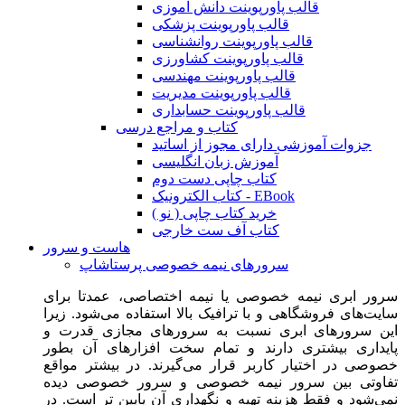
قالب پاورپوینت دانش آموزی
قالب پاورپوینت پزشکی
قالب پاورپوینت روانشناسی
قالب پاورپوینت کشاورزی
قالب پاورپوینت مهندسی
قالب پاورپوینت مدیریت
قالب پاورپوینت حسابداری
کتاب و مراجع درسی
جزوات آموزشی دارای مجوز از اساتید
آموزش زبان انگلیسی
کتاب چاپی دست دوم
کتاب الکترونیک - EBook
خرید کتاب چاپی ( نو )
کتاب آف ست خارجی
هاست و سرور
سرورهای نیمه خصوصی پرستاشاپ
سرور ابری نیمه خصوصی یا نیمه اختصاصی، عمدتا برای
سایت‌های فروشگاهی و با ترافیک بالا استفاده می‌شود. زیرا
این سرورهای ابری نسبت به سرورهای مجازی قدرت و
پایداری بیشتری دارند و تمام سخت افزارهای آن بطور
خصوصی در اختیار کاربر قرار می‌گیرند. در بیشتر مواقع
تفاوتی بین سرور نیمه خصوصی و سرور خصوصی دیده
نمی‌شود و فقط هزینه تهیه و نگهداری آن پایین تر است. در