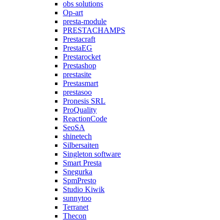
obs solutions
Op-art
presta-module
PRESTACHAMPS
Prestacraft
PrestaEG
Prestarocket
Prestashop
prestasite
Prestasmart
prestasoo
Pronesis SRL
ProQuality
ReactionCode
SeoSA
shinetech
Silbersaiten
Singleton software
Smart Presta
Snegurka
SpmPresto
Studio Kiwik
sunnytoo
Terranet
Thecon