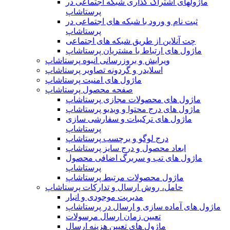
ماژولهای اشتراک‌ گذاری شبکه اجتماعی در
پرستاشاپ
ثبت نام و ورود با شبکه های اجتماعی در
پرستاشاپ
چت آنلاین از طریق شبکه های اجتماعی
ماژول های ارتباط با مشتریان پرستاشاپ
ویرایش و بروزرسانی انبوه پرستاشاپ
اسلایدر و گردونه تصاویر پرستاشاپ
ماژول های امنیت پرستاشاپ
صفحه محصول پرستاشاپ
ماژول های محصولات مجازی پرستاشاپ
ماژول های درج محتوا و ویدیو پرستاشاپ
ماژول های ترکیبات و سفارشی سازی
پرستاشاپ
درج لوگو و برچسب پرستاشاپ
ابعاد محصول و درج سایز پرستاشاپ
ماژول های تب و سربرگ اضافی محصول
پرستاشاپ
ماژول محصولات مرتبط پرستاشاپ
حامل، روش ارسال و تدارکات پرستاشاپ
مدیریت موجودی و انبار
ماژول های آماده سازی و ارسال در پرستاشاپ
تعیین زمان ارسال مرسولات
ماژول های تعیین هزینه ارسال