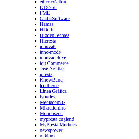
ether création
ETSSoft
FME
GloboSoftware
Hamsa
HDclic
HiddenTechies
Hipresta
idnovate
inno-mods
innovadeluxe
iqit Commerce
Jose Aguilar
jpresta
KnowBand
leo theme
Línea Gráfica
lyondev
Mediacom87
MigrationPro
Motionseed
mypresta england
MyPresta Modules
newspower
nukium