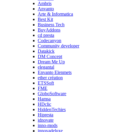
Ambris
Anvanto
Arte & Informatica
Best Kit
Business Tech
BuyAddons
cd presta
Codecanyon
Community developer
Datakick
DM Concept
Dream Me Up
elegantal
Envanto Elenmets
ether création
ETSSoft
FME
GloboSoftware
Hamsa
HDclic
HiddenTechies
Hipresta
idnovate
inno-mods
innovadeluxe