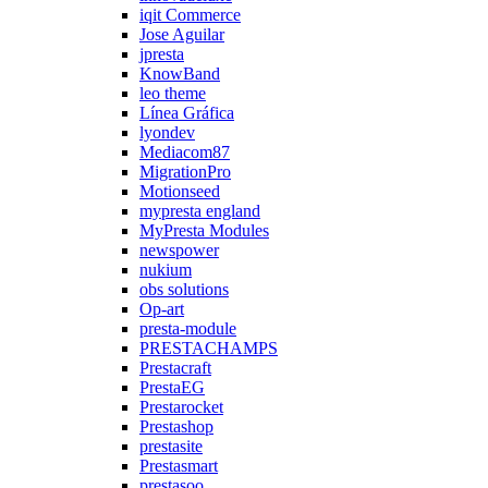
iqit Commerce
Jose Aguilar
jpresta
KnowBand
leo theme
Línea Gráfica
lyondev
Mediacom87
MigrationPro
Motionseed
mypresta england
MyPresta Modules
newspower
nukium
obs solutions
Op-art
presta-module
PRESTACHAMPS
Prestacraft
PrestaEG
Prestarocket
Prestashop
prestasite
Prestasmart
prestasoo