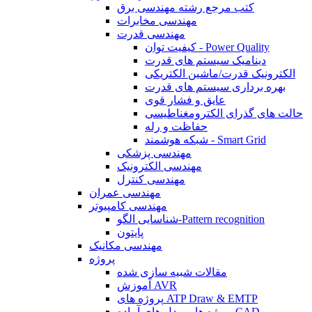
کتب مرجع رشته مهندسی برق
مهندسی مخابرات
مهندسی قدرت
کیفیت توان - Power Quality
دینامیک سیستم های قدرت
الکترونیک قدرت/ماشین الکتریکی
بهره برداری سیستم های قدرت
عایق و فشار قوی
حالت های گذرای الکترومغناطیسی
حفاظت و رله
شبکه هوشمند - Smart Grid
مهندسی پزشکی
مهندسی الکترونیک
مهندسی کنترل
مهندسی عمران
مهندسی کامپیوتر
شناسایی الگو-Pattern recognition
پایتون
مهندسی مکانیک
پروژه
مقالات شبیه سازی شده
آموزش AVR
پروژه های ATP Draw & EMTP
پروژه ها و مدل های آماده CAD