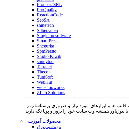
Pronesis SRL
ProQuality
ReactionCode
SeoSA
shinetech
Silbersaiten
Singleton software
Smart Presta
Snegurka
SpmPresto
Studio Kiwik
sunnytoo
Terranet
Thecon
TuniSoft
WebKul
webshopworks
ZLab Solutions
 قالب ها و ابزارهای مورد نیاز و ضروری پرستاشاپ را
محصولات آموزشی
مهندسی برق