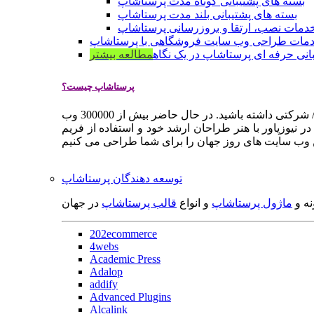
بسته های پشتیبانی کوتاه مدت پرستاشاپ
بسته های پشتیبانی بلند مدت پرستاشاپ
دمات نصب، ارتقا و بروزرسانی پرستاشاپ
مات طراحی وب سایت فروشگاهی با پرستاشاپ
انی حرفه ای پرستاشاپ در یک نگاه
مطالعه بیشتر
پرستاشاپ چیست؟
پرستاشاپ یک سیستم مدیریت وب سایت / فروشگاه آنلاین اپن سورس است که به شما کمک می کند به سرعت یک وب سایت فروشگاهی / شرکتی داشته باشید. در حال حاضر بیش از 300000 وب
 نیوزپاور با هنر طراحان ارشد خود و استفاده از فریم
توسعه دهندگان پرستاشاپ
نه و
ماژول پرستاشاپ
و انواع
قالب پرستاشاپ
در جهان
202ecommerce
4webs
Academic Press
Adalop
addify
Advanced Plugins
Alcalink