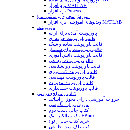
نرم افزار MATLAB
نرم افزار Proteus
آموزش مجازی و مالتی مدیا
ویدیوهای آموزشی نرم افزار MATLAB
پاورپوینت
پاورپوینت آماده برای ارائه
قالب پاورپوینت حرفه ای
قالب پاورپوینت ساده و شیک
قالب پاورپوینت برای سمینار
قالب پاورپوینت دانش آموزی
قالب پاورپوینت پزشکی
قالب پاورپوینت روانشناسی
قالب پاورپوینت کشاورزی
قالب پاورپوینت مهندسی
قالب پاورپوینت مدیریت
قالب پاورپوینت حسابداری
کتاب و مراجع درسی
جزوات آموزشی دارای مجوز از اساتید
آموزش زبان انگلیسی
کتاب چاپی دست دوم
کتاب الکترونیک - EBook
خرید کتاب چاپی ( نو )
کتاب آف ست خارجی