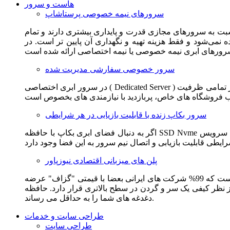
هاست و سرور
سرورهای نیمه خصوصی پرستاشاپ
سبت به سرورهای مجازی قدرت و پایداری بیشتری دارند و تمام
می‌شود و فقط هزینه تهیه و نگهداری آن پایین تر است. در
سرور خصوصی سفارشی مدیریت شده
در سرور ابری اختصاصی ( Dedicated Server ) این امکان برای مشترک فراهم می آید که از تمامی ظرفیت CPU و RAM به همراه سایر امکانات سخت افزاری به طور کامل و بدون به اشتراک گذاشتن با
سرور بکاپ زنده با قابلیت بازیابی در هر شرایطی
اگر به دنبال فضای ابری بکاپ با حافظه SSD Nvme واقعی قدرتمند از شرکت هتزنر آلمان برای وب سایت خود هستید. این سرویس مناسب شماست. یک نسخه زنده از وب سایت شما در این سرویس
پلن های میزبانی اقتصادی نیوزپاور
این سرویس مناسب فروشگاه ها و وب سایت های تازه تاسیس و کم بازدید است. این سرویس از نظر فنی مشابه همان هاست اشتراکی است که 99% شرکت های ایرانی بعضا با قیمتی "گزاف" عرضه
 بالاتری قرار دارد. حافظه SSD Nvme، فضای کاملا ابری، امنیت و پایداری عالی همه چیز را برای ایجاد یک فروشگاه جدید فراهم می کند و
دغدغه های شما را به حداقل می رساند.
طراحی سایت و خدمات
طراحی سایت