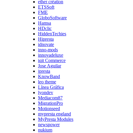
ether création
ETSSoft
FME
GloboSoftware
Hamsa
HDclic
HiddenTechies
Hipresta
idnovate
inno-mods
innovadeluxe
iqit Commerce
Jose Aguilar
jpresta
KnowBand
leo theme
Línea Gráfica
lyondev
Mediacom87
MigrationPro
Motionseed
mypresta england
MyPresta Modules
newspower
nukium