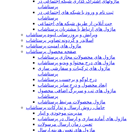
ماژولهای اشتراک‌ گذاری شبکه اجتماعی در
پرستاشاپ
ثبت نام و ورود با شبکه های اجتماعی در
پرستاشاپ
چت آنلاین از طریق شبکه های اجتماعی
ماژول های ارتباط با مشتریان پرستاشاپ
ویرایش و بروزرسانی انبوه پرستاشاپ
اسلایدر و گردونه تصاویر پرستاشاپ
ماژول های امنیت پرستاشاپ
صفحه محصول پرستاشاپ
ماژول های محصولات مجازی پرستاشاپ
ماژول های درج محتوا و ویدیو پرستاشاپ
ماژول های ترکیبات و سفارشی سازی
پرستاشاپ
درج لوگو و برچسب پرستاشاپ
ابعاد محصول و درج سایز پرستاشاپ
ماژول های تب و سربرگ اضافی محصول
پرستاشاپ
ماژول محصولات مرتبط پرستاشاپ
حامل، روش ارسال و تدارکات پرستاشاپ
مدیریت موجودی و انبار
ماژول های آماده سازی و ارسال در پرستاشاپ
تعیین زمان ارسال مرسولات
ماژول های تعیین هزینه ارسال