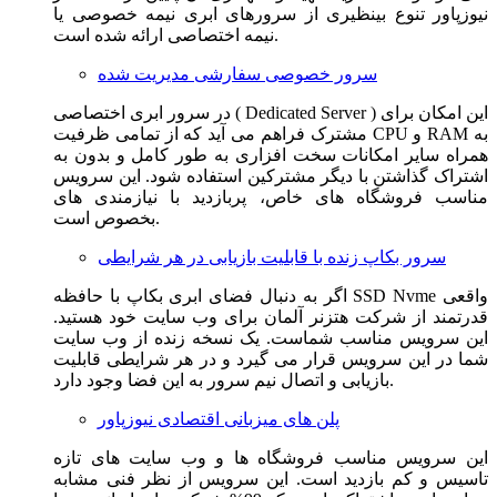
نیوزپاور تنوع بینظیری از سرورهای ابری نیمه خصوصی یا
نیمه اختصاصی ارائه شده است.
سرور خصوصی سفارشی مدیریت شده
در سرور ابری اختصاصی ( Dedicated Server ) این امکان برای
مشترک فراهم می آید که از تمامی ظرفیت CPU و RAM به
همراه سایر امکانات سخت افزاری به طور کامل و بدون به
اشتراک گذاشتن با دیگر مشترکین استفاده شود. این سرویس
مناسب فروشگاه های خاص، پربازدید با نیازمندی های
بخصوص است.
سرور بکاپ زنده با قابلیت بازیابی در هر شرایطی
اگر به دنبال فضای ابری بکاپ با حافظه SSD Nvme واقعی
قدرتمند از شرکت هتزنر آلمان برای وب سایت خود هستید.
این سرویس مناسب شماست. یک نسخه زنده از وب سایت
شما در این سرویس قرار می گیرد و در هر شرایطی قابلیت
بازیابی و اتصال نیم سرور به این فضا وجود دارد.
پلن های میزبانی اقتصادی نیوزپاور
این سرویس مناسب فروشگاه ها و وب سایت های تازه
تاسیس و کم بازدید است. این سرویس از نظر فنی مشابه