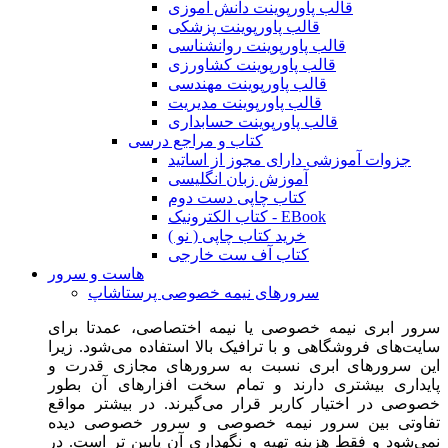
قالب پاورپوینت دانش آموزی
قالب پاورپوینت پزشکی
قالب پاورپوینت روانشناسی
قالب پاورپوینت کشاورزی
قالب پاورپوینت مهندسی
قالب پاورپوینت مدیریت
قالب پاورپوینت حسابداری
کتاب و مراجع درسی
جزوات آموزشی دارای مجوز از اساتید
آموزش زبان انگلیسی
کتاب چاپی دست دوم
کتاب الکترونیک - EBook
خرید کتاب چاپی ( نو )
کتاب آف ست خارجی
هاست و سرور
سرورهای نیمه خصوصی پرستاشاپ
سرور ابری نیمه خصوصی یا نیمه اختصاصی، عمدتا برای
سایت‌های فروشگاهی و با ترافیک بالا استفاده می‌شود. زیرا
این سرورهای ابری نسبت به سرورهای مجازی قدرت و
پایداری بیشتری دارند و تمام سخت افزارهای آن بطور
خصوصی در اختیار کاربر قرار می‌گیرند. در بیشتر مواقع
تفاوتی بین سرور نیمه خصوصی و سرور خصوصی دیده
نمی‌شود و فقط هزینه تهیه و نگهداری آن پایین تر است. در