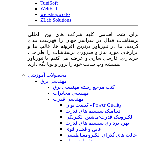
TuniSoft
WebKul
webshopworks
ZLab Solutions
برای شما اسامی کلیه شرکت های بین المللی
پرستاشاپ فعال در سراسر جهان را فهرست بندی
کردیم. ما در نیوزپاور برترین افزونه ها، قالب ها و
ابزارهای مورد نیاز و ضروری پرستاشاپ را طراحی،
خریداری، فارسی سازی و عرضه می کنیم. با نیوزپاور
همیشه وب سایت خود را بروز و پویا نگه دارید.
محصولات آموزشی
مهندسی برق
کتب مرجع رشته مهندسی برق
مهندسی مخابرات
مهندسی قدرت
کیفیت توان - Power Quality
دینامیک سیستم های قدرت
الکترونیک قدرت/ماشین الکتریکی
بهره برداری سیستم های قدرت
عایق و فشار قوی
حالت های گذرای الکترومغناطیسی
حفاظت و رله