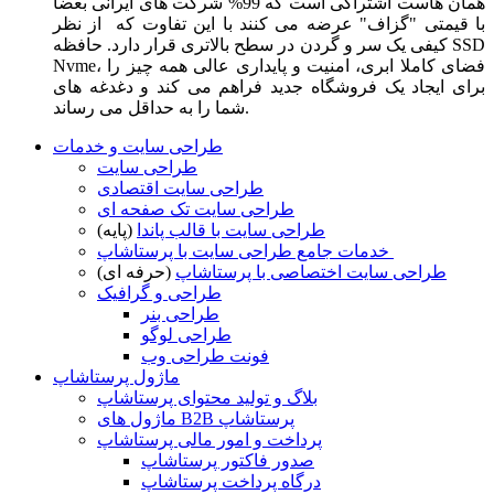
همان هاست اشتراکی است که 99% شرکت های ایرانی بعضا
با قیمتی "گزاف" عرضه می کنند با این تفاوت که از نظر
کیفی یک سر و گردن در سطح بالاتری قرار دارد. حافظه SSD
Nvme، فضای کاملا ابری، امنیت و پایداری عالی همه چیز را
برای ایجاد یک فروشگاه جدید فراهم می کند و دغدغه های
شما را به حداقل می رساند.
طراحی سایت و خدمات
طراحی سایت
طراحی سایت اقتصادی
طراحی سایت تک صفحه ای
طراحی سایت با قالب پاندا
(پایه)
خدمات جامع طراحی سایت با پرستاشاپ
طراحی سایت اختصاصی با پرستاشاپ
(حرفه ای)
طراحی و گرافیک
طراحی بنر
طراحی لوگو
فونت طراحی وب
ماژول پرستاشاپ
بلاگ و تولید محتوای پرستاشاپ
ماژول های B2B پرستاشاپ
پرداخت و امور مالی پرستاشاپ
صدور فاکتور پرستاشاپ
درگاه پرداخت پرستاشاپ