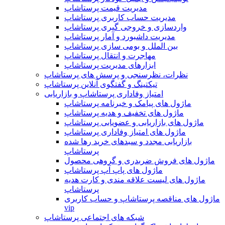
مدیریت قیمت پرستاشاپ
مدیریت حساب کاربری پرستاشاپ
واردسازی و خروجی گیری پرستاشاپ
مدیریت داشبورد و آمار پرستاشاپ
بین الملل و بومی سازی پرستاشاپ
مهاجرت و انتقال پرستاشاپ
ابزارهای مدیریت پرستاشاپ
نظرات، نظرسنجی و پرسش های پرستاشاپ
تیکتینگ و گفتگوی آنلاین پرستاشاپ
امتیاز وفاداری پرستاشاپ و بازاریابی
ماژول های پیامک و خبرنامه پرستاشاپ
ماژول های تخفیف و هدیه پرستاشاپ
ماژول های بازاریابی و عضویابی پرستاشاپ
ماژول های امتیاز وفاداری پرستاشاپ
بازاریابی مجدد و سبدهای خرید رها شده
پرستاشاپ
ماژول های فروش ضربدری و گروهی محصول
ماژول های پاپ آپ پرستاشاپ
ماژول های لیست علاقه مندی و کارت هدیه
پرستاشاپ
ماژول های مناقصه پرستاشاپ و حساب کاربری
vip
شبکه های اجتماعی پرستاشاپ