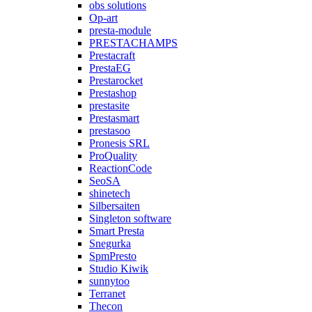
obs solutions
Op-art
presta-module
PRESTACHAMPS
Prestacraft
PrestaEG
Prestarocket
Prestashop
prestasite
Prestasmart
prestasoo
Pronesis SRL
ProQuality
ReactionCode
SeoSA
shinetech
Silbersaiten
Singleton software
Smart Presta
Snegurka
SpmPresto
Studio Kiwik
sunnytoo
Terranet
Thecon