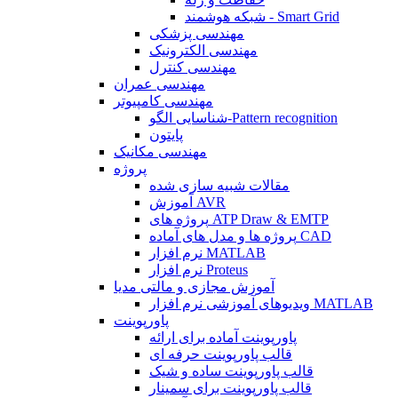
شبکه هوشمند - Smart Grid
مهندسی پزشکی
مهندسی الکترونیک
مهندسی کنترل
مهندسی عمران
مهندسی کامپیوتر
شناسایی الگو-Pattern recognition
پایتون
مهندسی مکانیک
پروژه
مقالات شبیه سازی شده
آموزش AVR
پروژه های ATP Draw & EMTP
پروژه ها و مدل های آماده CAD
نرم افزار MATLAB
نرم افزار Proteus
آموزش مجازی و مالتی مدیا
ویدیوهای آموزشی نرم افزار MATLAB
پاورپوینت
پاورپوینت آماده برای ارائه
قالب پاورپوینت حرفه ای
قالب پاورپوینت ساده و شیک
قالب پاورپوینت برای سمینار