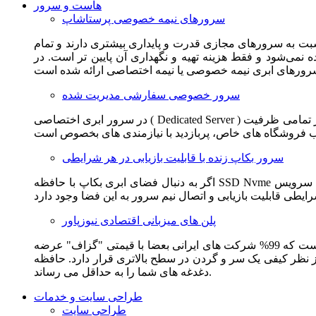
هاست و سرور
سرورهای نیمه خصوصی پرستاشاپ
سبت به سرورهای مجازی قدرت و پایداری بیشتری دارند و تمام
می‌شود و فقط هزینه تهیه و نگهداری آن پایین تر است. در
سرور خصوصی سفارشی مدیریت شده
در سرور ابری اختصاصی ( Dedicated Server ) این امکان برای مشترک فراهم می آید که از تمامی ظرفیت CPU و RAM به همراه سایر امکانات سخت افزاری به طور کامل و بدون به اشتراک گذاشتن با
سرور بکاپ زنده با قابلیت بازیابی در هر شرایطی
اگر به دنبال فضای ابری بکاپ با حافظه SSD Nvme واقعی قدرتمند از شرکت هتزنر آلمان برای وب سایت خود هستید. این سرویس مناسب شماست. یک نسخه زنده از وب سایت شما در این سرویس
پلن های میزبانی اقتصادی نیوزپاور
این سرویس مناسب فروشگاه ها و وب سایت های تازه تاسیس و کم بازدید است. این سرویس از نظر فنی مشابه همان هاست اشتراکی است که 99% شرکت های ایرانی بعضا با قیمتی "گزاف" عرضه
 بالاتری قرار دارد. حافظه SSD Nvme، فضای کاملا ابری، امنیت و پایداری عالی همه چیز را برای ایجاد یک فروشگاه جدید فراهم می کند و
دغدغه های شما را به حداقل می رساند.
طراحی سایت و خدمات
طراحی سایت