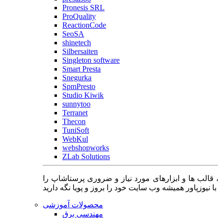
Pronesis SRL
ProQuality
ReactionCode
SeoSA
shinetech
Silbersaiten
Singleton software
Smart Presta
Snegurka
SpmPresto
Studio Kiwik
sunnytoo
Terranet
Thecon
TuniSoft
WebKul
webshopworks
ZLab Solutions
 قالب ها و ابزارهای مورد نیاز و ضروری پرستاشاپ را
محصولات آموزشی
مهندسی برق