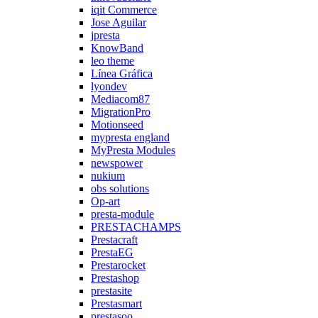
iqit Commerce
Jose Aguilar
jpresta
KnowBand
leo theme
Línea Gráfica
lyondev
Mediacom87
MigrationPro
Motionseed
mypresta england
MyPresta Modules
newspower
nukium
obs solutions
Op-art
presta-module
PRESTACHAMPS
Prestacraft
PrestaEG
Prestarocket
Prestashop
prestasite
Prestasmart
prestasoo