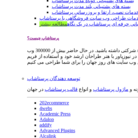
بسته های پشتیبانی کوتاه مدت پرستاشاپ
بسته های پشتیبانی بلند مدت پرستاشاپ
دمات نصب، ارتقا و بروزرسانی پرستاشاپ
مات طراحی وب سایت فروشگاهی با پرستاشاپ
انی حرفه ای پرستاشاپ در یک نگاه
مطالعه بیشتر
پرستاشاپ چیست؟
پرستاشاپ یک سیستم مدیریت وب سایت / فروشگاه آنلاین اپن سورس است که به شما کمک می کند به سرعت یک وب سایت فروشگاهی / شرکتی داشته باشید. در حال حاضر بیش از 300000 وب
 نیوزپاور با هنر طراحان ارشد خود و استفاده از فریم
توسعه دهندگان پرستاشاپ
نه و
ماژول پرستاشاپ
و انواع
قالب پرستاشاپ
در جهان
202ecommerce
4webs
Academic Press
Adalop
addify
Advanced Plugins
Alcalink