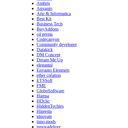
Ambris
Anvanto
Arte & Informatica
Best Kit
Business Tech
BuyAddons
cd presta
Codecanyon
Community developer
Datakick
DM Concept
Dream Me Up
elegantal
Envanto Elenmets
ether création
ETSSoft
FME
GloboSoftware
Hamsa
HDclic
HiddenTechies
Hipresta
idnovate
inno-mods
innovadeluxe