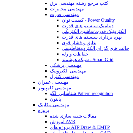
کتب مرجع رشته مهندسی برق
مهندسی مخابرات
مهندسی قدرت
کیفیت توان - Power Quality
دینامیک سیستم های قدرت
الکترونیک قدرت/ماشین الکتریکی
بهره برداری سیستم های قدرت
عایق و فشار قوی
حالت های گذرای الکترومغناطیسی
حفاظت و رله
شبکه هوشمند - Smart Grid
مهندسی پزشکی
مهندسی الکترونیک
مهندسی کنترل
مهندسی عمران
مهندسی کامپیوتر
شناسایی الگو-Pattern recognition
پایتون
مهندسی مکانیک
پروژه
مقالات شبیه سازی شده
آموزش AVR
پروژه های ATP Draw & EMTP
پروژه ها و مدل های آماده CAD