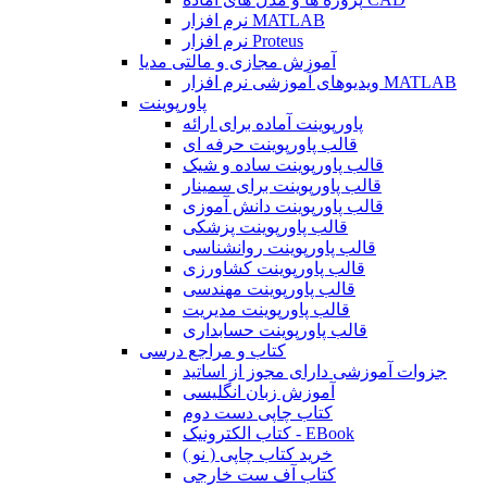
نرم افزار MATLAB
نرم افزار Proteus
آموزش مجازی و مالتی مدیا
ویدیوهای آموزشی نرم افزار MATLAB
پاورپوینت
پاورپوینت آماده برای ارائه
قالب پاورپوینت حرفه ای
قالب پاورپوینت ساده و شیک
قالب پاورپوینت برای سمینار
قالب پاورپوینت دانش آموزی
قالب پاورپوینت پزشکی
قالب پاورپوینت روانشناسی
قالب پاورپوینت کشاورزی
قالب پاورپوینت مهندسی
قالب پاورپوینت مدیریت
قالب پاورپوینت حسابداری
کتاب و مراجع درسی
جزوات آموزشی دارای مجوز از اساتید
آموزش زبان انگلیسی
کتاب چاپی دست دوم
کتاب الکترونیک - EBook
خرید کتاب چاپی ( نو )
کتاب آف ست خارجی