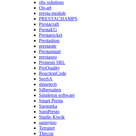
obs solutions
Op-art
presta-module
PRESTACHAMPS
Prestacraft
PrestaEG
Prestarocket
Prestashop
prestasite
Prestasmart
prestasoo
Pronesis SRL
ProQuality
ReactionCode
SeoSA
shinetech
Silbersaiten
Singleton software
Smart Presta
Snegurka
SpmPresto
Studio Kiwik
sunnytoo
Terranet
Thecon