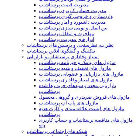
مدیریت قیمت پرستاشاپ
مدیریت حساب کاربری پرستاشاپ
واردسازی و خروجی گیری پرستاشاپ
مدیریت داشبورد و آمار پرستاشاپ
بین الملل و بومی سازی پرستاشاپ
مهاجرت و انتقال پرستاشاپ
ابزارهای مدیریت پرستاشاپ
نظرات، نظرسنجی و پرسش های پرستاشاپ
تیکتینگ و گفتگوی آنلاین پرستاشاپ
امتیاز وفاداری پرستاشاپ و بازاریابی
ماژول های پیامک و خبرنامه پرستاشاپ
ماژول های تخفیف و هدیه پرستاشاپ
ماژول های بازاریابی و عضویابی پرستاشاپ
ماژول های امتیاز وفاداری پرستاشاپ
بازاریابی مجدد و سبدهای خرید رها شده
پرستاشاپ
ماژول های فروش ضربدری و گروهی محصول
ماژول های پاپ آپ پرستاشاپ
ماژول های لیست علاقه مندی و کارت هدیه
پرستاشاپ
ماژول های مناقصه پرستاشاپ و حساب کاربری
vip
شبکه های اجتماعی پرستاشاپ