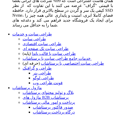
همان هاست اشتراکی است که 99% شرکت های ایرانی بعضا
با قیمتی "گزاف" عرضه می کنند با این تفاوت که از نظر
کیفی یک سر و گردن در سطح بالاتری قرار دارد. حافظه SSD
Nvme، فضای کاملا ابری، امنیت و پایداری عالی همه چیز را
برای ایجاد یک فروشگاه جدید فراهم می کند و دغدغه های
شما را به حداقل می رساند.
طراحی سایت و خدمات
طراحی سایت
طراحی سایت اقتصادی
طراحی سایت تک صفحه ای
طراحی سایت با قالب پاندا
(پایه)
خدمات جامع طراحی سایت با پرستاشاپ
طراحی سایت اختصاصی با پرستاشاپ
(حرفه ای)
طراحی و گرافیک
طراحی بنر
طراحی لوگو
فونت طراحی وب
ماژول پرستاشاپ
بلاگ و تولید محتوای پرستاشاپ
ماژول های B2B پرستاشاپ
پرداخت و امور مالی پرستاشاپ
صدور فاکتور پرستاشاپ
درگاه پرداخت پرستاشاپ