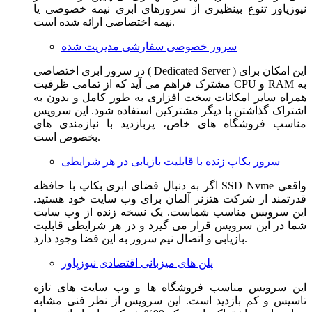
نیوزپاور تنوع بینظیری از سرورهای ابری نیمه خصوصی یا
نیمه اختصاصی ارائه شده است.
سرور خصوصی سفارشی مدیریت شده
در سرور ابری اختصاصی ( Dedicated Server ) این امکان برای
مشترک فراهم می آید که از تمامی ظرفیت CPU و RAM به
همراه سایر امکانات سخت افزاری به طور کامل و بدون به
اشتراک گذاشتن با دیگر مشترکین استفاده شود. این سرویس
مناسب فروشگاه های خاص، پربازدید با نیازمندی های
بخصوص است.
سرور بکاپ زنده با قابلیت بازیابی در هر شرایطی
اگر به دنبال فضای ابری بکاپ با حافظه SSD Nvme واقعی
قدرتمند از شرکت هتزنر آلمان برای وب سایت خود هستید.
این سرویس مناسب شماست. یک نسخه زنده از وب سایت
شما در این سرویس قرار می گیرد و در هر شرایطی قابلیت
بازیابی و اتصال نیم سرور به این فضا وجود دارد.
پلن های میزبانی اقتصادی نیوزپاور
این سرویس مناسب فروشگاه ها و وب سایت های تازه
تاسیس و کم بازدید است. این سرویس از نظر فنی مشابه