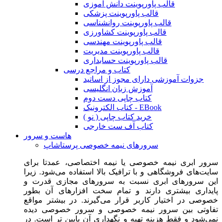
قالب پاورپوینت دانش آموزی
قالب پاورپوینت پزشکی
قالب پاورپوینت روانشناسی
قالب پاورپوینت کشاورزی
قالب پاورپوینت مهندسی
قالب پاورپوینت مدیریت
قالب پاورپوینت حسابداری
کتاب و مراجع درسی
جزوات آموزشی دارای مجوز از اساتید
آموزش زبان انگلیسی
کتاب چاپی دست دوم
کتاب الکترونیک - EBook
خرید کتاب چاپی ( نو )
کتاب آف ست خارجی
هاست و سرور
سرورهای نیمه خصوصی پرستاشاپ
سرور ابری نیمه خصوصی یا نیمه اختصاصی، عمدتا برای
سایت‌های فروشگاهی و با ترافیک بالا استفاده می‌شود. زیرا
این سرورهای ابری نسبت به سرورهای مجازی قدرت و
پایداری بیشتری دارند و تمام سخت افزارهای آن بطور
خصوصی در اختیار کاربر قرار می‌گیرند. در بیشتر مواقع
تفاوتی بین سرور نیمه خصوصی و سرور خصوصی دیده
نمی‌شود و فقط هزینه تهیه و نگهداری آن پایین تر است. در