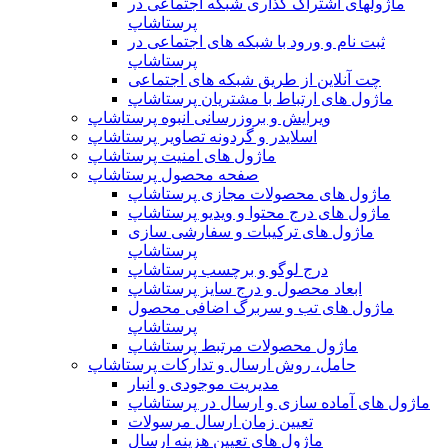
ماژولهای اشتراک‌ گذاری شبکه اجتماعی در
پرستاشاپ
ثبت نام و ورود با شبکه های اجتماعی در
پرستاشاپ
چت آنلاین از طریق شبکه های اجتماعی
ماژول های ارتباط با مشتریان پرستاشاپ
ویرایش و بروزرسانی انبوه پرستاشاپ
اسلایدر و گردونه تصاویر پرستاشاپ
ماژول های امنیت پرستاشاپ
صفحه محصول پرستاشاپ
ماژول های محصولات مجازی پرستاشاپ
ماژول های درج محتوا و ویدیو پرستاشاپ
ماژول های ترکیبات و سفارشی سازی
پرستاشاپ
درج لوگو و برچسب پرستاشاپ
ابعاد محصول و درج سایز پرستاشاپ
ماژول های تب و سربرگ اضافی محصول
پرستاشاپ
ماژول محصولات مرتبط پرستاشاپ
حامل، روش ارسال و تدارکات پرستاشاپ
مدیریت موجودی و انبار
ماژول های آماده سازی و ارسال در پرستاشاپ
تعیین زمان ارسال مرسولات
ماژول های تعیین هزینه ارسال