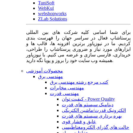
TuniSoft
WebKul
webshopworks
ZLab Solutions
برای شما اسامی کلیه شرکت های بین المللی
پرستاشاپ فعال در سراسر جهان را فهرست بندی
کردیم. ما در نیوزپاور برترین افزونه ها، قالب ها و
ابزارهای مورد نیاز و ضروری پرستاشاپ را طراحی،
خریداری، فارسی سازی و عرضه می کنیم. با نیوزپاور
همیشه وب سایت خود را بروز و پویا نگه دارید.
محصولات آموزشی
مهندسی برق
کتب مرجع رشته مهندسی برق
مهندسی مخابرات
مهندسی قدرت
کیفیت توان - Power Quality
دینامیک سیستم های قدرت
الکترونیک قدرت/ماشین الکتریکی
بهره برداری سیستم های قدرت
عایق و فشار قوی
حالت های گذرای الکترومغناطیسی
حفاظت و رله