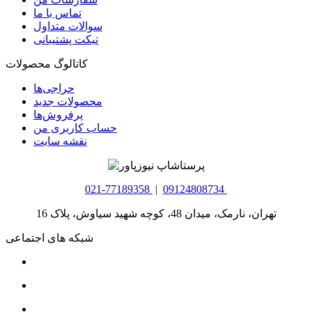
تماس با ما
سوالات متداول
تیکت پشتیبانی
کاتالوگ محصولات
حراجی‌ها
محصولات جدید
پرفروش‌ها
حساب کاربری من
نقشه سایت
021-77189358
|
09124808734
تهران، نارمک، میدان 48، کوچه شهید سیاوش، پلاک 16
شبکه های اجتماعی