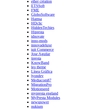
ether création
ETSSoft
FME
GloboSoftware
Hamsa
HDclic
HiddenTechies
Hipresta
idnovate
inno-mods
innovadeluxe
iqit Commerce
Jose Aguilar
jpresta
KnowBand
leo theme
Línea Gráfica
lyondev
Mediacom87
MigrationPro
Motionseed
mypresta england
MyPresta Modules
newspower
nukium