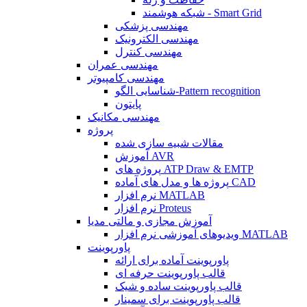
شبکه هوشمند - Smart Grid
مهندسی پزشکی
مهندسی الکترونیک
مهندسی کنترل
مهندسی عمران
مهندسی کامپیوتر
شناسایی الگو-Pattern recognition
پایتون
مهندسی مکانیک
پروژه
مقالات شبیه سازی شده
آموزش AVR
پروژه های ATP Draw & EMTP
پروژه ها و مدل های آماده CAD
نرم افزار MATLAB
نرم افزار Proteus
آموزش مجازی و مالتی مدیا
ویدیوهای آموزشی نرم افزار MATLAB
پاورپوینت
پاورپوینت آماده برای ارائه
قالب پاورپوینت حرفه ای
قالب پاورپوینت ساده و شیک
قالب پاورپوینت برای سمینار