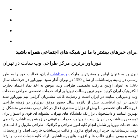
برای خبرهای بیشتر با ما در شبکه های اجتماعی همراه باشید.
نیوزپاور برترین مرکز طراحی وب سایت در تهران
نیوزپاور به عنوان اولین و معتبرترین مارکت
پرستاشاپ
ایران، فعالیت خود را به طور
رسمی در زمینه پرستاشاپ از سال 1390 در تهران آغاز نمود. نیوزپاور در خردادماه سال
1395 به عنوان اولین مارکت تخصصی طراحی وب، موفق به اخذ نماد اعتماد تجارت
الکترونیک ایران گردید. مهم ترین رسالت نیوزپاور ارائه خدمات تخصصی طراحی صفحات
وب و میزبانی سایت در ایران است و رضایت غالب مشتریان گرامی تیم نیوزپاور سند
تاییدی بر این ادعاست. بیش از پانزده سال حضور موفق نیوزپاور در زمینه طراحی
فروشگاه های تخصصی، با بیش از هزاران مشتری فعال در کنار تیمی متخصص متشکل از
بهترین اساتید و دانشجویان تراز یک دانشگاه های تهران، پشتوانه ای قوی و استوار برای
توسعه پرستاشاپ در ایران است.
نیوزپاور، خدمات متنوعی در زمینه پرستاشاپ ارائه می
دهد. خدمات نیوزپاور شامل انجام کلیه امور طراحی و گرافیک، طراحی ماژول و قالب های
بومی پرستاشاپ، خرید ارزی انواع ماژول و قالب پرستاشاپ خارجی اصل و اوریجینال،
ترجمه و بومی سازی قالب ها و افزونه های پرستاشاپی، ارائه کلیه خدمات نصب و ارتقا