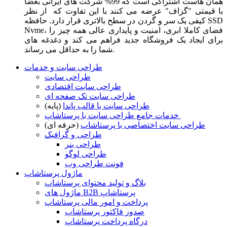
همان هاست اشتراکی است که 99% شرکت های ایرانی بعضا
با قیمتی "گزاف" عرضه می کنند با این تفاوت که از نظر
کیفی یک سر و گردن در سطح بالاتری قرار دارد. حافظه SSD
Nvme، فضای کاملا ابری، امنیت و پایداری عالی همه چیز را
برای ایجاد یک فروشگاه جدید فراهم می کند و دغدغه های
شما را به حداقل می رساند.
طراحی سایت و خدمات
طراحی سایت
طراحی سایت اقتصادی
طراحی سایت تک صفحه ای
طراحی سایت با قالب پاندا
(پایه)
خدمات جامع طراحی سایت با پرستاشاپ
طراحی سایت اختصاصی با پرستاشاپ
(حرفه ای)
طراحی و گرافیک
طراحی بنر
طراحی لوگو
فونت طراحی وب
ماژول پرستاشاپ
بلاگ و تولید محتوای پرستاشاپ
ماژول های B2B پرستاشاپ
پرداخت و امور مالی پرستاشاپ
صدور فاکتور پرستاشاپ
درگاه پرداخت پرستاشاپ