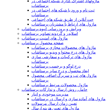
ماژولهای اشتراک‌ گذاری شبکه اجتماعی در
پرستاشاپ
ثبت نام و ورود با شبکه های اجتماعی در
پرستاشاپ
چت آنلاین از طریق شبکه های اجتماعی
ماژول های ارتباط با مشتریان پرستاشاپ
ویرایش و بروزرسانی انبوه پرستاشاپ
اسلایدر و گردونه تصاویر پرستاشاپ
ماژول های امنیت پرستاشاپ
صفحه محصول پرستاشاپ
ماژول های محصولات مجازی پرستاشاپ
ماژول های درج محتوا و ویدیو پرستاشاپ
ماژول های ترکیبات و سفارشی سازی
پرستاشاپ
درج لوگو و برچسب پرستاشاپ
ابعاد محصول و درج سایز پرستاشاپ
ماژول های تب و سربرگ اضافی محصول
پرستاشاپ
ماژول محصولات مرتبط پرستاشاپ
حامل، روش ارسال و تدارکات پرستاشاپ
مدیریت موجودی و انبار
ماژول های آماده سازی و ارسال در پرستاشاپ
تعیین زمان ارسال مرسولات
ماژول های تعیین هزینه ارسال