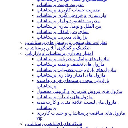
مدیریت قیمت پرستاشاپ
مدیریت حساب کاربری پرستاشاپ
واردسازی و خروجی گیری پرستاشاپ
مدیریت داشبورد و آمار پرستاشاپ
بین الملل و بومی سازی پرستاشاپ
مهاجرت و انتقال پرستاشاپ
ابزارهای مدیریت پرستاشاپ
نظرات، نظرسنجی و پرسش های پرستاشاپ
تیکتینگ و گفتگوی آنلاین پرستاشاپ
امتیاز وفاداری پرستاشاپ و بازاریابی
ماژول های پیامک و خبرنامه پرستاشاپ
ماژول های تخفیف و هدیه پرستاشاپ
ماژول های بازاریابی و عضویابی پرستاشاپ
ماژول های امتیاز وفاداری پرستاشاپ
بازاریابی مجدد و سبدهای خرید رها شده
پرستاشاپ
ماژول های فروش ضربدری و گروهی محصول
ماژول های پاپ آپ پرستاشاپ
ماژول های لیست علاقه مندی و کارت هدیه
پرستاشاپ
ماژول های مناقصه پرستاشاپ و حساب کاربری
vip
شبکه های اجتماعی پرستاشاپ