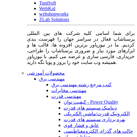
TuniSoft
WebKul
webshopworks
ZLab Solutions
برای شما اسامی کلیه شرکت های بین المللی
پرستاشاپ فعال در سراسر جهان را فهرست بندی
کردیم. ما در نیوزپاور برترین افزونه ها، قالب ها و
ابزارهای مورد نیاز و ضروری پرستاشاپ را طراحی،
خریداری، فارسی سازی و عرضه می کنیم. با نیوزپاور
همیشه وب سایت خود را بروز و پویا نگه دارید.
محصولات آموزشی
مهندسی برق
کتب مرجع رشته مهندسی برق
مهندسی مخابرات
مهندسی قدرت
کیفیت توان - Power Quality
دینامیک سیستم های قدرت
الکترونیک قدرت/ماشین الکتریکی
بهره برداری سیستم های قدرت
عایق و فشار قوی
حالت های گذرای الکترومغناطیسی
حفاظت و رله