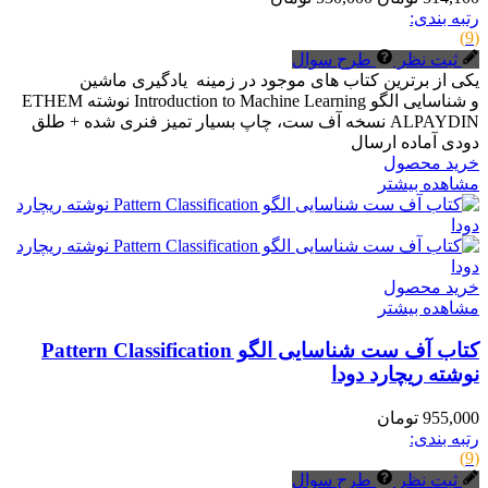
رتبه بندی:
(9)
ثبت نظر
طرح سوال
یکی از برترین کتاب های موجود در زمینه یادگیری ماشین
و شناسایی الگو Introduction to Machine Learning نوشته ETHEM
ALPAYDIN نسخه آف ست، چاپ بسیار تمیز فنری شده + طلق
دودی آماده ارسال
خرید محصول
مشاهده بیشتر
خرید محصول
مشاهده بیشتر
کتاب آف ست شناسایی الگو Pattern Classification
نوشته ریچارد دودا
955,000 تومان
رتبه بندی:
(9)
ثبت نظر
طرح سوال