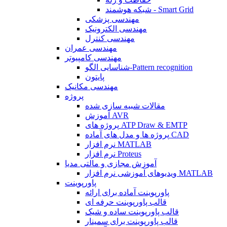
شبکه هوشمند - Smart Grid
مهندسی پزشکی
مهندسی الکترونیک
مهندسی کنترل
مهندسی عمران
مهندسی کامپیوتر
شناسایی الگو-Pattern recognition
پایتون
مهندسی مکانیک
پروژه
مقالات شبیه سازی شده
آموزش AVR
پروژه های ATP Draw & EMTP
پروژه ها و مدل های آماده CAD
نرم افزار MATLAB
نرم افزار Proteus
آموزش مجازی و مالتی مدیا
ویدیوهای آموزشی نرم افزار MATLAB
پاورپوینت
پاورپوینت آماده برای ارائه
قالب پاورپوینت حرفه ای
قالب پاورپوینت ساده و شیک
قالب پاورپوینت برای سمینار