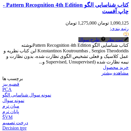
کتاب شناسایی الگو Pattern Recognition 4th Edition -
چاپ آفست
1,090,125 تومان
1,275,000 تومان
رتبه بندی:
(9)
ثبت نظر
طرح سوال
کتاب شناسایی الگو Pattern Recognition 4th Editionنوشته
Konstantinos Koutroumbas , Sergios Theodoridis این کتاب نظریه و
عمل کلاسیک و فعلی تشخیص الگوی نظارت شده، بدون نظارت و
نیمه نظارت شده (Supervised, Unsupervised و...
خرید محصول
مشاهده بیشتر
برچسب ها
قضیه بیز
PCA
نمونه سوال شناسایی الگو
نمونه سوال
میان ترم
پایان ترم
ُSVM
درخت تصمیم
Decision tree