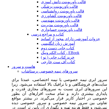
قالب پاورپوینت دانش آموزی
قالب پاورپوینت پزشکی
قالب پاورپوینت روانشناسی
قالب پاورپوینت کشاورزی
قالب پاورپوینت مهندسی
قالب پاورپوینت مدیریت
قالب پاورپوینت حسابداری
کتاب و مراجع درسی
جزوات آموزشی دارای مجوز از اساتید
آموزش زبان انگلیسی
کتاب چاپی دست دوم
کتاب الکترونیک - EBook
خرید کتاب چاپی ( نو )
کتاب آف ست خارجی
هاست و سرور
سرورهای نیمه خصوصی پرستاشاپ
سرور ابری نیمه خصوصی یا نیمه اختصاصی، عمدتا برای
سایت‌های فروشگاهی و با ترافیک بالا استفاده می‌شود. زیرا
این سرورهای ابری نسبت به سرورهای مجازی قدرت و
پایداری بیشتری دارند و تمام سخت افزارهای آن بطور
خصوصی در اختیار کاربر قرار می‌گیرند. در بیشتر مواقع
تفاوتی بین سرور نیمه خصوصی و سرور خصوصی دیده
نمی‌شود و فقط هزینه تهیه و نگهداری آن پایین تر است. در