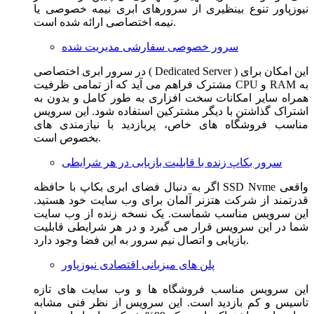
نیوزپاور تنوع بینظیری از سرورهای ابری نیمه خصوصی یا
نیمه اختصاصی ارائه شده است.
سرور خصوصی سفارشی مدیریت شده
در سرور ابری اختصاصی ( Dedicated Server ) این امکان برای
مشترک فراهم می آید که از تمامی ظرفیت CPU و RAM به
همراه سایر امکانات سخت افزاری به طور کامل و بدون به
اشتراک گذاشتن با دیگر مشترکین استفاده شود. این سرویس
مناسب فروشگاه های خاص، پربازدید با نیازمندی های
بخصوص است.
سرور بکاپ زنده با قابلیت بازیابی در هر شرایطی
اگر به دنبال فضای ابری بکاپ با حافظه SSD Nvme واقعی
قدرتمند از شرکت هتزنر آلمان برای وب سایت خود هستید.
این سرویس مناسب شماست. یک نسخه زنده از وب سایت
شما در این سرویس قرار می گیرد و در هر شرایطی قابلیت
بازیابی و اتصال نیم سرور به این فضا وجود دارد.
پلن های میزبانی اقتصادی نیوزپاور
این سرویس مناسب فروشگاه ها و وب سایت های تازه
تاسیس و کم بازدید است. این سرویس از نظر فنی مشابه