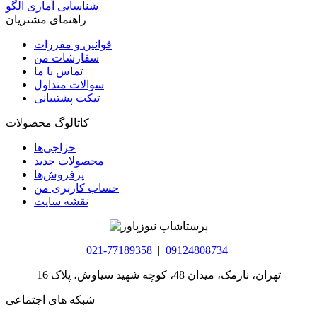
شناسایی آماری الگو
راهنمای مشتریان
قوانین و مقررات
سفارشات من
تماس با ما
سوالات متداول
تیکت پشتیبانی
کاتالوگ محصولات
حراجی‌ها
محصولات جدید
پرفروش‌ها
حساب کاربری من
نقشه سایت
021-77189358
|
09124808734
تهران، نارمک، میدان 48، کوچه شهید سیاوش، پلاک 16
شبکه های اجتماعی