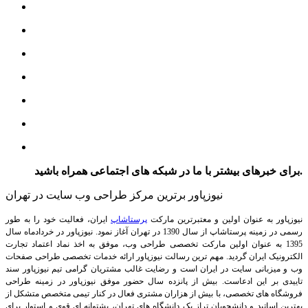
برای خبرهای بیشتر با ما در شبکه های اجتماعی همراه باشید.
نیوزپاور برترین مرکز طراحی وب سایت در تهران
نیوزپاور به عنوان اولین و معتبرترین مارکت
پرستاشاپ
ایران، فعالیت خود را به طور
رسمی در زمینه پرستاشاپ از سال 1390 در تهران آغاز نمود. نیوزپاور در خردادماه سال
1395 به عنوان اولین مارکت تخصصی طراحی وب، موفق به اخذ نماد اعتماد تجارت
الکترونیک ایران گردید. مهم ترین رسالت نیوزپاور ارائه خدمات تخصصی طراحی صفحات
وب و میزبانی سایت در ایران است و رضایت غالب مشتریان گرامی تیم نیوزپاور سند
تاییدی بر این ادعاست. بیش از پانزده سال حضور موفق نیوزپاور در زمینه طراحی
فروشگاه های تخصصی، با بیش از هزاران مشتری فعال در کنار تیمی متخصص متشکل از
بهترین اساتید و دانشجویان تراز یک دانشگاه های تهران، پشتوانه ای قوی و استوار برای