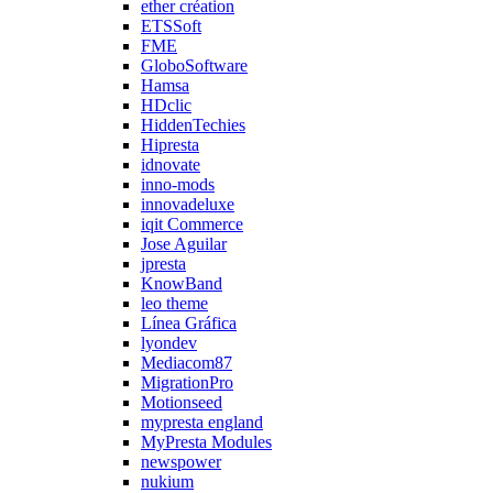
ether création
ETSSoft
FME
GloboSoftware
Hamsa
HDclic
HiddenTechies
Hipresta
idnovate
inno-mods
innovadeluxe
iqit Commerce
Jose Aguilar
jpresta
KnowBand
leo theme
Línea Gráfica
lyondev
Mediacom87
MigrationPro
Motionseed
mypresta england
MyPresta Modules
newspower
nukium