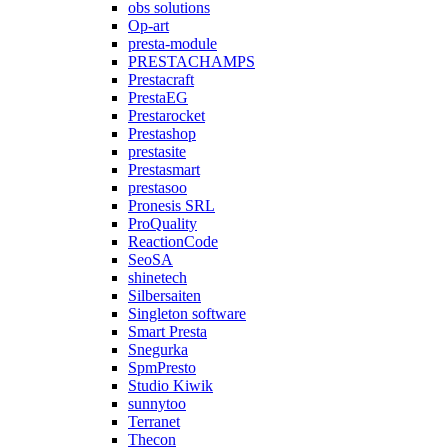
obs solutions
Op-art
presta-module
PRESTACHAMPS
Prestacraft
PrestaEG
Prestarocket
Prestashop
prestasite
Prestasmart
prestasoo
Pronesis SRL
ProQuality
ReactionCode
SeoSA
shinetech
Silbersaiten
Singleton software
Smart Presta
Snegurka
SpmPresto
Studio Kiwik
sunnytoo
Terranet
Thecon