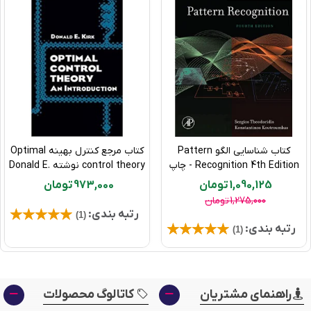
کتاب شناسایی الگو Pattern
کتاب مرجع کنترل بهینه Optimal
Recognition 4th Edition - چاپ
control theory نوشته Donald E.
آفست
Kirk
1,090,125 تومان
973,000 تومان
1,275,000 تومان
رتبه بندی:
(1)
رتبه بندی:
(1)
راهنمای مشتریان
کاتالوگ محصولات