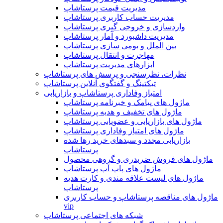
مدیریت قیمت پرستاشاپ
مدیریت حساب کاربری پرستاشاپ
واردسازی و خروجی گیری پرستاشاپ
مدیریت داشبورد و آمار پرستاشاپ
بین الملل و بومی سازی پرستاشاپ
مهاجرت و انتقال پرستاشاپ
ابزارهای مدیریت پرستاشاپ
نظرات، نظرسنجی و پرسش های پرستاشاپ
تیکتینگ و گفتگوی آنلاین پرستاشاپ
امتیاز وفاداری پرستاشاپ و بازاریابی
ماژول های پیامک و خبرنامه پرستاشاپ
ماژول های تخفیف و هدیه پرستاشاپ
ماژول های بازاریابی و عضویابی پرستاشاپ
ماژول های امتیاز وفاداری پرستاشاپ
بازاریابی مجدد و سبدهای خرید رها شده
پرستاشاپ
ماژول های فروش ضربدری و گروهی محصول
ماژول های پاپ آپ پرستاشاپ
ماژول های لیست علاقه مندی و کارت هدیه
پرستاشاپ
ماژول های مناقصه پرستاشاپ و حساب کاربری
vip
شبکه های اجتماعی پرستاشاپ