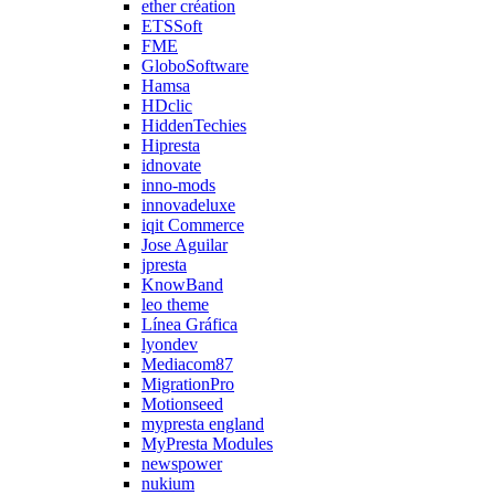
ether création
ETSSoft
FME
GloboSoftware
Hamsa
HDclic
HiddenTechies
Hipresta
idnovate
inno-mods
innovadeluxe
iqit Commerce
Jose Aguilar
jpresta
KnowBand
leo theme
Línea Gráfica
lyondev
Mediacom87
MigrationPro
Motionseed
mypresta england
MyPresta Modules
newspower
nukium