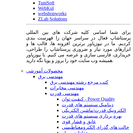
TuniSoft
WebKul
webshopworks
ZLab Solutions
برای شما اسامی کلیه شرکت های بین المللی
پرستاشاپ فعال در سراسر جهان را فهرست بندی
کردیم. ما در نیوزپاور برترین افزونه ها، قالب ها و
ابزارهای مورد نیاز و ضروری پرستاشاپ را طراحی،
خریداری، فارسی سازی و عرضه می کنیم. با نیوزپاور
همیشه وب سایت خود را بروز و پویا نگه دارید.
محصولات آموزشی
مهندسی برق
کتب مرجع رشته مهندسی برق
مهندسی مخابرات
مهندسی قدرت
کیفیت توان - Power Quality
دینامیک سیستم های قدرت
الکترونیک قدرت/ماشین الکتریکی
بهره برداری سیستم های قدرت
عایق و فشار قوی
حالت های گذرای الکترومغناطیسی
حفاظت و رله