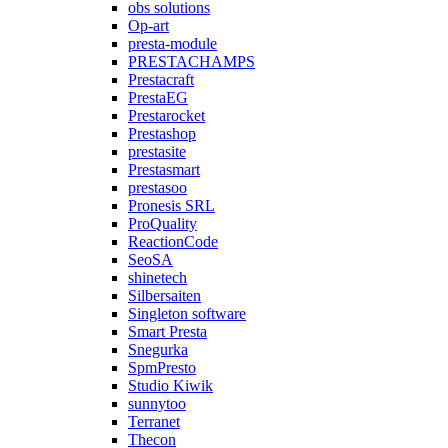
obs solutions
Op-art
presta-module
PRESTACHAMPS
Prestacraft
PrestaEG
Prestarocket
Prestashop
prestasite
Prestasmart
prestasoo
Pronesis SRL
ProQuality
ReactionCode
SeoSA
shinetech
Silbersaiten
Singleton software
Smart Presta
Snegurka
SpmPresto
Studio Kiwik
sunnytoo
Terranet
Thecon