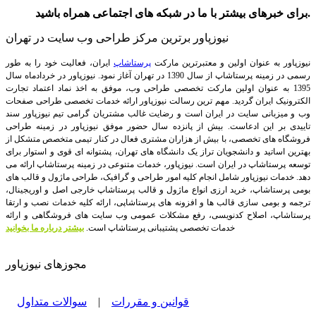
برای خبرهای بیشتر با ما در شبکه های اجتماعی همراه باشید.
نیوزپاور برترین مرکز طراحی وب سایت در تهران
نیوزپاور به عنوان اولین و معتبرترین مارکت
پرستاشاپ
ایران، فعالیت خود را به طور
رسمی در زمینه پرستاشاپ از سال 1390 در تهران آغاز نمود. نیوزپاور در خردادماه سال
1395 به عنوان اولین مارکت تخصصی طراحی وب، موفق به اخذ نماد اعتماد تجارت
الکترونیک ایران گردید. مهم ترین رسالت نیوزپاور ارائه خدمات تخصصی طراحی صفحات
وب و میزبانی سایت در ایران است و رضایت غالب مشتریان گرامی تیم نیوزپاور سند
تاییدی بر این ادعاست. بیش از پانزده سال حضور موفق نیوزپاور در زمینه طراحی
فروشگاه های تخصصی، با بیش از هزاران مشتری فعال در کنار تیمی متخصص متشکل از
بهترین اساتید و دانشجویان تراز یک دانشگاه های تهران، پشتوانه ای قوی و استوار برای
توسعه پرستاشاپ در ایران است.
نیوزپاور، خدمات متنوعی در زمینه پرستاشاپ ارائه می
دهد. خدمات نیوزپاور شامل انجام کلیه امور طراحی و گرافیک، طراحی ماژول و قالب های
بومی پرستاشاپ، خرید ارزی انواع ماژول و قالب پرستاشاپ خارجی اصل و اوریجینال،
ترجمه و بومی سازی قالب ها و افزونه های پرستاشاپی، ارائه کلیه خدمات نصب و ارتقا
پرستاشاپ، اصلاح کدنویسی، رفع مشکلات عمومی وب سایت های فروشگاهی و ارائه
خدمات تخصصی پشتیبانی پرستاشاپ است.
بیشتر درباره ما بخوانید
مجوزهای نیوزپاور
قوانین و مقررات
|
سوالات متداول