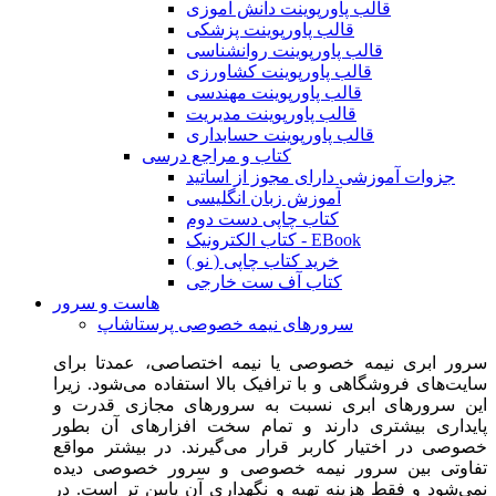
قالب پاورپوینت دانش آموزی
قالب پاورپوینت پزشکی
قالب پاورپوینت روانشناسی
قالب پاورپوینت کشاورزی
قالب پاورپوینت مهندسی
قالب پاورپوینت مدیریت
قالب پاورپوینت حسابداری
کتاب و مراجع درسی
جزوات آموزشی دارای مجوز از اساتید
آموزش زبان انگلیسی
کتاب چاپی دست دوم
کتاب الکترونیک - EBook
خرید کتاب چاپی ( نو )
کتاب آف ست خارجی
هاست و سرور
سرورهای نیمه خصوصی پرستاشاپ
سرور ابری نیمه خصوصی یا نیمه اختصاصی، عمدتا برای
سایت‌های فروشگاهی و با ترافیک بالا استفاده می‌شود. زیرا
این سرورهای ابری نسبت به سرورهای مجازی قدرت و
پایداری بیشتری دارند و تمام سخت افزارهای آن بطور
خصوصی در اختیار کاربر قرار می‌گیرند. در بیشتر مواقع
تفاوتی بین سرور نیمه خصوصی و سرور خصوصی دیده
نمی‌شود و فقط هزینه تهیه و نگهداری آن پایین تر است. در