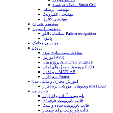
شبکه هوشمند - Smart Grid
مهندسی پزشکی
مهندسی الکترونیک
مهندسی کنترل
مهندسی عمران
مهندسی کامپیوتر
شناسایی الگو-Pattern recognition
پایتون
مهندسی مکانیک
پروژه
مقالات شبیه سازی شده
آموزش AVR
پروژه های ATP Draw & EMTP
پروژه ها و مدل های آماده CAD
نرم افزار MATLAB
نرم افزار Proteus
آموزش مجازی و مالتی مدیا
ویدیوهای آموزشی نرم افزار MATLAB
پاورپوینت
پاورپوینت آماده برای ارائه
قالب پاورپوینت حرفه ای
قالب پاورپوینت ساده و شیک
قالب پاورپوینت برای سمینار