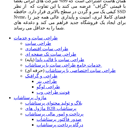
همان هاست اشتراکی است که 99% شرکت های ایرانی بعضا
با قیمتی "گزاف" عرضه می کنند با این تفاوت که از نظر
کیفی یک سر و گردن در سطح بالاتری قرار دارد. حافظه SSD
Nvme، فضای کاملا ابری، امنیت و پایداری عالی همه چیز را
برای ایجاد یک فروشگاه جدید فراهم می کند و دغدغه های
شما را به حداقل می رساند.
طراحی سایت و خدمات
طراحی سایت
طراحی سایت اقتصادی
طراحی سایت تک صفحه ای
طراحی سایت با قالب پاندا
(پایه)
خدمات جامع طراحی سایت با پرستاشاپ
طراحی سایت اختصاصی با پرستاشاپ
(حرفه ای)
طراحی و گرافیک
طراحی بنر
طراحی لوگو
فونت طراحی وب
ماژول پرستاشاپ
بلاگ و تولید محتوای پرستاشاپ
ماژول های B2B پرستاشاپ
پرداخت و امور مالی پرستاشاپ
صدور فاکتور پرستاشاپ
درگاه پرداخت پرستاشاپ