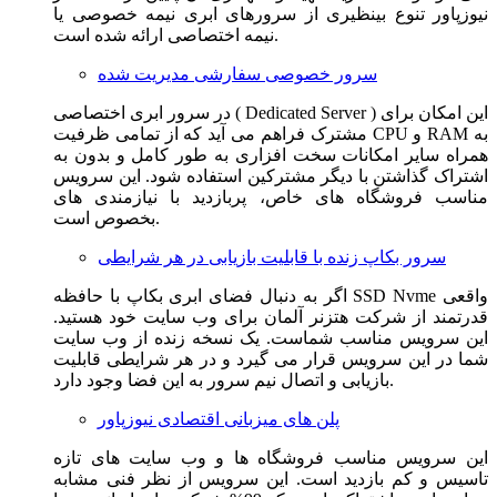
نیوزپاور تنوع بینظیری از سرورهای ابری نیمه خصوصی یا
نیمه اختصاصی ارائه شده است.
سرور خصوصی سفارشی مدیریت شده
در سرور ابری اختصاصی ( Dedicated Server ) این امکان برای
مشترک فراهم می آید که از تمامی ظرفیت CPU و RAM به
همراه سایر امکانات سخت افزاری به طور کامل و بدون به
اشتراک گذاشتن با دیگر مشترکین استفاده شود. این سرویس
مناسب فروشگاه های خاص، پربازدید با نیازمندی های
بخصوص است.
سرور بکاپ زنده با قابلیت بازیابی در هر شرایطی
اگر به دنبال فضای ابری بکاپ با حافظه SSD Nvme واقعی
قدرتمند از شرکت هتزنر آلمان برای وب سایت خود هستید.
این سرویس مناسب شماست. یک نسخه زنده از وب سایت
شما در این سرویس قرار می گیرد و در هر شرایطی قابلیت
بازیابی و اتصال نیم سرور به این فضا وجود دارد.
پلن های میزبانی اقتصادی نیوزپاور
این سرویس مناسب فروشگاه ها و وب سایت های تازه
تاسیس و کم بازدید است. این سرویس از نظر فنی مشابه