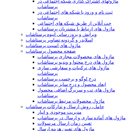
ماژولهای اشتراک‌ گذاری شبکه اجتماعی در
پرستاشاپ
ثبت نام و ورود با شبکه های اجتماعی در
پرستاشاپ
چت آنلاین از طریق شبکه های اجتماعی
ماژول های ارتباط با مشتریان پرستاشاپ
ویرایش و بروزرسانی انبوه پرستاشاپ
اسلایدر و گردونه تصاویر پرستاشاپ
ماژول های امنیت پرستاشاپ
صفحه محصول پرستاشاپ
ماژول های محصولات مجازی پرستاشاپ
ماژول های درج محتوا و ویدیو پرستاشاپ
ماژول های ترکیبات و سفارشی سازی
پرستاشاپ
درج لوگو و برچسب پرستاشاپ
ابعاد محصول و درج سایز پرستاشاپ
ماژول های تب و سربرگ اضافی محصول
پرستاشاپ
ماژول محصولات مرتبط پرستاشاپ
حامل، روش ارسال و تدارکات پرستاشاپ
مدیریت موجودی و انبار
ماژول های آماده سازی و ارسال در پرستاشاپ
تعیین زمان ارسال مرسولات
ماژول های تعیین هزینه ارسال