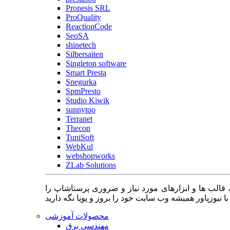
Pronesis SRL
ProQuality
ReactionCode
SeoSA
shinetech
Silbersaiten
Singleton software
Smart Presta
Snegurka
SpmPresto
Studio Kiwik
sunnytoo
Terranet
Thecon
TuniSoft
WebKul
webshopworks
ZLab Solutions
 قالب ها و ابزارهای مورد نیاز و ضروری پرستاشاپ را
محصولات آموزشی
مهندسی برق