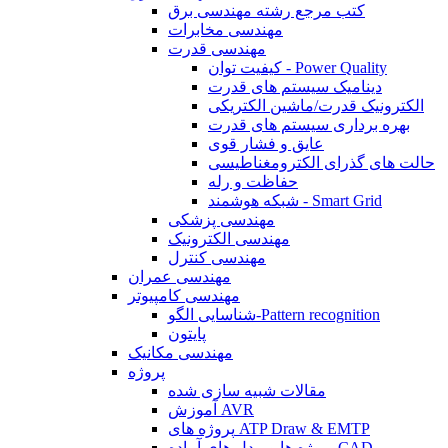
کتب مرجع رشته مهندسی برق
مهندسی مخابرات
مهندسی قدرت
کیفیت توان - Power Quality
دینامیک سیستم های قدرت
الکترونیک قدرت/ماشین الکتریکی
بهره برداری سیستم های قدرت
عایق و فشار قوی
حالت های گذرای الکترومغناطیسی
حفاظت و رله
شبکه هوشمند - Smart Grid
مهندسی پزشکی
مهندسی الکترونیک
مهندسی کنترل
مهندسی عمران
مهندسی کامپیوتر
شناسایی الگو-Pattern recognition
پایتون
مهندسی مکانیک
پروژه
مقالات شبیه سازی شده
آموزش AVR
پروژه های ATP Draw & EMTP
پروژه ها و مدل های آماده CAD