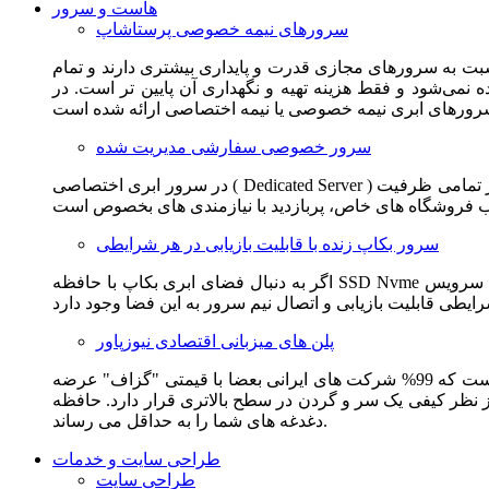
هاست و سرور
سرورهای نیمه خصوصی پرستاشاپ
سبت به سرورهای مجازی قدرت و پایداری بیشتری دارند و تمام
می‌شود و فقط هزینه تهیه و نگهداری آن پایین تر است. در
سرور خصوصی سفارشی مدیریت شده
در سرور ابری اختصاصی ( Dedicated Server ) این امکان برای مشترک فراهم می آید که از تمامی ظرفیت CPU و RAM به همراه سایر امکانات سخت افزاری به طور کامل و بدون به اشتراک گذاشتن با
سرور بکاپ زنده با قابلیت بازیابی در هر شرایطی
اگر به دنبال فضای ابری بکاپ با حافظه SSD Nvme واقعی قدرتمند از شرکت هتزنر آلمان برای وب سایت خود هستید. این سرویس مناسب شماست. یک نسخه زنده از وب سایت شما در این سرویس
پلن های میزبانی اقتصادی نیوزپاور
این سرویس مناسب فروشگاه ها و وب سایت های تازه تاسیس و کم بازدید است. این سرویس از نظر فنی مشابه همان هاست اشتراکی است که 99% شرکت های ایرانی بعضا با قیمتی "گزاف" عرضه
 بالاتری قرار دارد. حافظه SSD Nvme، فضای کاملا ابری، امنیت و پایداری عالی همه چیز را برای ایجاد یک فروشگاه جدید فراهم می کند و
دغدغه های شما را به حداقل می رساند.
طراحی سایت و خدمات
طراحی سایت