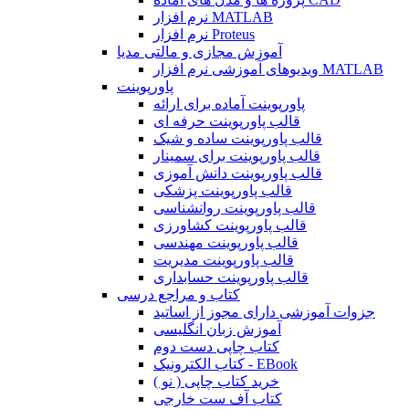
نرم افزار MATLAB
نرم افزار Proteus
آموزش مجازی و مالتی مدیا
ویدیوهای آموزشی نرم افزار MATLAB
پاورپوینت
پاورپوینت آماده برای ارائه
قالب پاورپوینت حرفه ای
قالب پاورپوینت ساده و شیک
قالب پاورپوینت برای سمینار
قالب پاورپوینت دانش آموزی
قالب پاورپوینت پزشکی
قالب پاورپوینت روانشناسی
قالب پاورپوینت کشاورزی
قالب پاورپوینت مهندسی
قالب پاورپوینت مدیریت
قالب پاورپوینت حسابداری
کتاب و مراجع درسی
جزوات آموزشی دارای مجوز از اساتید
آموزش زبان انگلیسی
کتاب چاپی دست دوم
کتاب الکترونیک - EBook
خرید کتاب چاپی ( نو )
کتاب آف ست خارجی