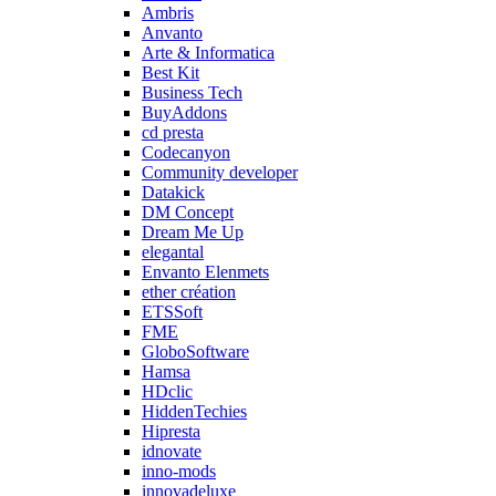
Ambris
Anvanto
Arte & Informatica
Best Kit
Business Tech
BuyAddons
cd presta
Codecanyon
Community developer
Datakick
DM Concept
Dream Me Up
elegantal
Envanto Elenmets
ether création
ETSSoft
FME
GloboSoftware
Hamsa
HDclic
HiddenTechies
Hipresta
idnovate
inno-mods
innovadeluxe