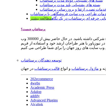
بسته های پشتیبانی کوتاه مدت پرستاشاپ
بسته های پشتیبانی بلند مدت پرستاشاپ
دمات نصب، ارتقا و بروزرسانی پرستاشاپ
مات طراحی وب سایت فروشگاهی با پرستاشاپ
انی حرفه ای پرستاشاپ در یک نگاه
مطالعه بیشتر
پرستاشاپ چیست؟
پرستاشاپ یک سیستم مدیریت وب سایت / فروشگاه آنلاین اپن سورس است که به شما کمک می کند به سرعت یک وب سایت فروشگاهی / شرکتی داشته باشید. در حال حاضر بیش از 300000 وب
 نیوزپاور با هنر طراحان ارشد خود و استفاده از فریم
توسعه دهندگان پرستاشاپ
نه و
ماژول پرستاشاپ
و انواع
قالب پرستاشاپ
در جهان
202ecommerce
4webs
Academic Press
Adalop
addify
Advanced Plugins
Alcalink