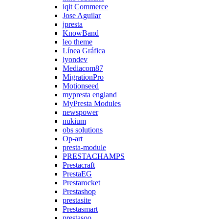
iqit Commerce
Jose Aguilar
jpresta
KnowBand
leo theme
Línea Gráfica
lyondev
Mediacom87
MigrationPro
Motionseed
mypresta england
MyPresta Modules
newspower
nukium
obs solutions
Op-art
presta-module
PRESTACHAMPS
Prestacraft
PrestaEG
Prestarocket
Prestashop
prestasite
Prestasmart
prestasoo