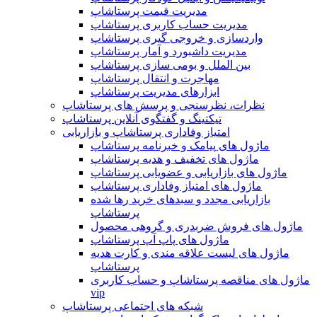
مدیریت قیمت پرستاشاپ
مدیریت حساب کاربری پرستاشاپ
واردسازی و خروجی گیری پرستاشاپ
مدیریت داشبورد و آمار پرستاشاپ
بین الملل و بومی سازی پرستاشاپ
مهاجرت و انتقال پرستاشاپ
ابزارهای مدیریت پرستاشاپ
نظرات، نظرسنجی و پرسش های پرستاشاپ
تیکتینگ و گفتگوی آنلاین پرستاشاپ
امتیاز وفاداری پرستاشاپ و بازاریابی
ماژول های پیامک و خبرنامه پرستاشاپ
ماژول های تخفیف و هدیه پرستاشاپ
ماژول های بازاریابی و عضویابی پرستاشاپ
ماژول های امتیاز وفاداری پرستاشاپ
بازاریابی مجدد و سبدهای خرید رها شده
پرستاشاپ
ماژول های فروش ضربدری و گروهی محصول
ماژول های پاپ آپ پرستاشاپ
ماژول های لیست علاقه مندی و کارت هدیه
پرستاشاپ
ماژول های مناقصه پرستاشاپ و حساب کاربری
vip
شبکه های اجتماعی پرستاشاپ