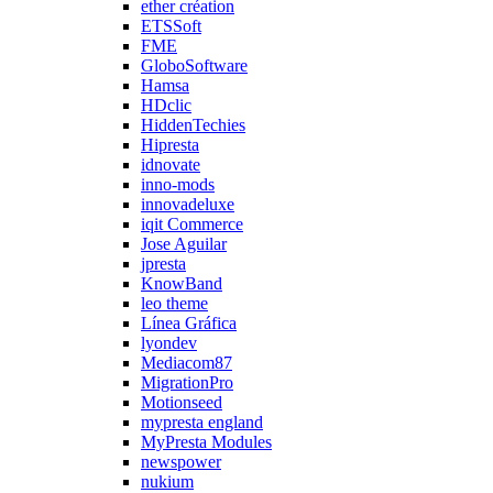
ether création
ETSSoft
FME
GloboSoftware
Hamsa
HDclic
HiddenTechies
Hipresta
idnovate
inno-mods
innovadeluxe
iqit Commerce
Jose Aguilar
jpresta
KnowBand
leo theme
Línea Gráfica
lyondev
Mediacom87
MigrationPro
Motionseed
mypresta england
MyPresta Modules
newspower
nukium