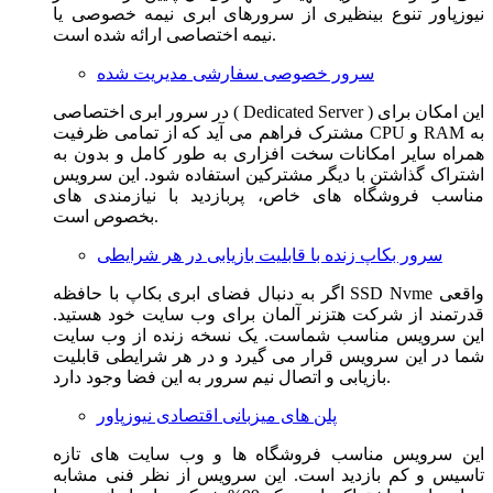
نیوزپاور تنوع بینظیری از سرورهای ابری نیمه خصوصی یا
نیمه اختصاصی ارائه شده است.
سرور خصوصی سفارشی مدیریت شده
در سرور ابری اختصاصی ( Dedicated Server ) این امکان برای
مشترک فراهم می آید که از تمامی ظرفیت CPU و RAM به
همراه سایر امکانات سخت افزاری به طور کامل و بدون به
اشتراک گذاشتن با دیگر مشترکین استفاده شود. این سرویس
مناسب فروشگاه های خاص، پربازدید با نیازمندی های
بخصوص است.
سرور بکاپ زنده با قابلیت بازیابی در هر شرایطی
اگر به دنبال فضای ابری بکاپ با حافظه SSD Nvme واقعی
قدرتمند از شرکت هتزنر آلمان برای وب سایت خود هستید.
این سرویس مناسب شماست. یک نسخه زنده از وب سایت
شما در این سرویس قرار می گیرد و در هر شرایطی قابلیت
بازیابی و اتصال نیم سرور به این فضا وجود دارد.
پلن های میزبانی اقتصادی نیوزپاور
این سرویس مناسب فروشگاه ها و وب سایت های تازه
تاسیس و کم بازدید است. این سرویس از نظر فنی مشابه