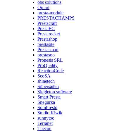
obs solutions
Op-art
presta-module
PRESTACHAMPS
Prestacraft
PrestaEG
Prestarocket
Prestashop
prestasite
Prestasmart
prestasoo
Pronesis SRL
ProQuality
ReactionCode
SeoSA
shinetech
Silbersaiten
Singleton software
Smart Presta
Snegurka
SpmPresto
Studio Kiwik
sunnytoo
Terranet
Thecon