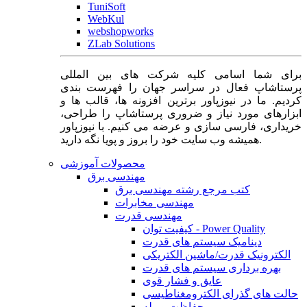
TuniSoft
WebKul
webshopworks
ZLab Solutions
برای شما اسامی کلیه شرکت های بین المللی
پرستاشاپ فعال در سراسر جهان را فهرست بندی
کردیم. ما در نیوزپاور برترین افزونه ها، قالب ها و
ابزارهای مورد نیاز و ضروری پرستاشاپ را طراحی،
خریداری، فارسی سازی و عرضه می کنیم. با نیوزپاور
همیشه وب سایت خود را بروز و پویا نگه دارید.
محصولات آموزشی
مهندسی برق
کتب مرجع رشته مهندسی برق
مهندسی مخابرات
مهندسی قدرت
کیفیت توان - Power Quality
دینامیک سیستم های قدرت
الکترونیک قدرت/ماشین الکتریکی
بهره برداری سیستم های قدرت
عایق و فشار قوی
حالت های گذرای الکترومغناطیسی
حفاظت و رله