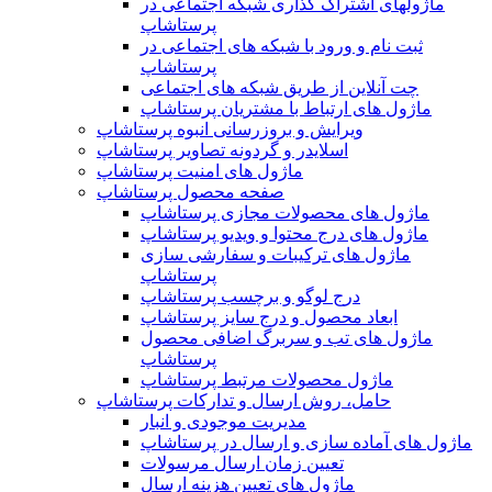
ماژولهای اشتراک‌ گذاری شبکه اجتماعی در
پرستاشاپ
ثبت نام و ورود با شبکه های اجتماعی در
پرستاشاپ
چت آنلاین از طریق شبکه های اجتماعی
ماژول های ارتباط با مشتریان پرستاشاپ
ویرایش و بروزرسانی انبوه پرستاشاپ
اسلایدر و گردونه تصاویر پرستاشاپ
ماژول های امنیت پرستاشاپ
صفحه محصول پرستاشاپ
ماژول های محصولات مجازی پرستاشاپ
ماژول های درج محتوا و ویدیو پرستاشاپ
ماژول های ترکیبات و سفارشی سازی
پرستاشاپ
درج لوگو و برچسب پرستاشاپ
ابعاد محصول و درج سایز پرستاشاپ
ماژول های تب و سربرگ اضافی محصول
پرستاشاپ
ماژول محصولات مرتبط پرستاشاپ
حامل، روش ارسال و تدارکات پرستاشاپ
مدیریت موجودی و انبار
ماژول های آماده سازی و ارسال در پرستاشاپ
تعیین زمان ارسال مرسولات
ماژول های تعیین هزینه ارسال