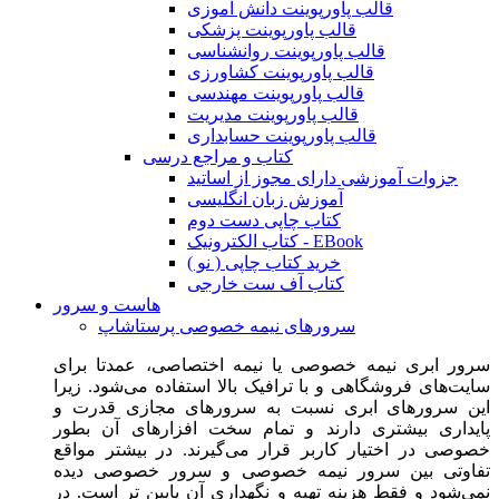
قالب پاورپوینت دانش آموزی
قالب پاورپوینت پزشکی
قالب پاورپوینت روانشناسی
قالب پاورپوینت کشاورزی
قالب پاورپوینت مهندسی
قالب پاورپوینت مدیریت
قالب پاورپوینت حسابداری
کتاب و مراجع درسی
جزوات آموزشی دارای مجوز از اساتید
آموزش زبان انگلیسی
کتاب چاپی دست دوم
کتاب الکترونیک - EBook
خرید کتاب چاپی ( نو )
کتاب آف ست خارجی
هاست و سرور
سرورهای نیمه خصوصی پرستاشاپ
سرور ابری نیمه خصوصی یا نیمه اختصاصی، عمدتا برای
سایت‌های فروشگاهی و با ترافیک بالا استفاده می‌شود. زیرا
این سرورهای ابری نسبت به سرورهای مجازی قدرت و
پایداری بیشتری دارند و تمام سخت افزارهای آن بطور
خصوصی در اختیار کاربر قرار می‌گیرند. در بیشتر مواقع
تفاوتی بین سرور نیمه خصوصی و سرور خصوصی دیده
نمی‌شود و فقط هزینه تهیه و نگهداری آن پایین تر است. در