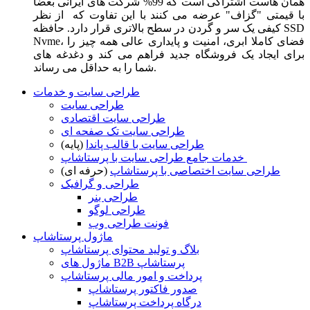
همان هاست اشتراکی است که 99% شرکت های ایرانی بعضا
با قیمتی "گزاف" عرضه می کنند با این تفاوت که از نظر
کیفی یک سر و گردن در سطح بالاتری قرار دارد. حافظه SSD
Nvme، فضای کاملا ابری، امنیت و پایداری عالی همه چیز را
برای ایجاد یک فروشگاه جدید فراهم می کند و دغدغه های
شما را به حداقل می رساند.
طراحی سایت و خدمات
طراحی سایت
طراحی سایت اقتصادی
طراحی سایت تک صفحه ای
طراحی سایت با قالب پاندا
(پایه)
خدمات جامع طراحی سایت با پرستاشاپ
طراحی سایت اختصاصی با پرستاشاپ
(حرفه ای)
طراحی و گرافیک
طراحی بنر
طراحی لوگو
فونت طراحی وب
ماژول پرستاشاپ
بلاگ و تولید محتوای پرستاشاپ
ماژول های B2B پرستاشاپ
پرداخت و امور مالی پرستاشاپ
صدور فاکتور پرستاشاپ
درگاه پرداخت پرستاشاپ