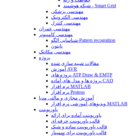
شبکه هوشمند - Smart Grid
مهندسی پزشکی
مهندسی الکترونیک
مهندسی کنترل
مهندسی عمران
مهندسی کامپیوتر
شناسایی الگو-Pattern recognition
پایتون
مهندسی مکانیک
پروژه
مقالات شبیه سازی شده
آموزش AVR
پروژه های ATP Draw & EMTP
پروژه ها و مدل های آماده CAD
نرم افزار MATLAB
نرم افزار Proteus
آموزش مجازی و مالتی مدیا
ویدیوهای آموزشی نرم افزار MATLAB
پاورپوینت
پاورپوینت آماده برای ارائه
قالب پاورپوینت حرفه ای
قالب پاورپوینت ساده و شیک
قالب پاورپوینت برای سمینار