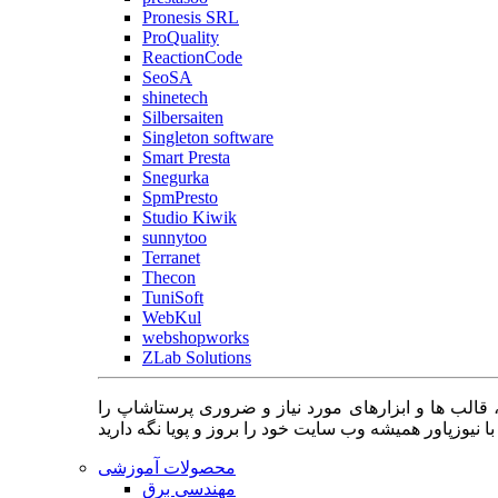
Pronesis SRL
ProQuality
ReactionCode
SeoSA
shinetech
Silbersaiten
Singleton software
Smart Presta
Snegurka
SpmPresto
Studio Kiwik
sunnytoo
Terranet
Thecon
TuniSoft
WebKul
webshopworks
ZLab Solutions
 قالب ها و ابزارهای مورد نیاز و ضروری پرستاشاپ را
محصولات آموزشی
مهندسی برق