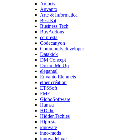
Ambris
Anvanto
Arte & Informatica
Best Kit
Business Tech
BuyAddons
cd presta
Codecanyon
Community developer
Datakick
DM Concept
Dream Me Up
elegantal
Envanto Elenmets
ether création
ETSSoft
FME
GloboSoftware
Hamsa
HDclic
HiddenTechies
Hipresta
idnovate
inno-mods
innovadeluxe