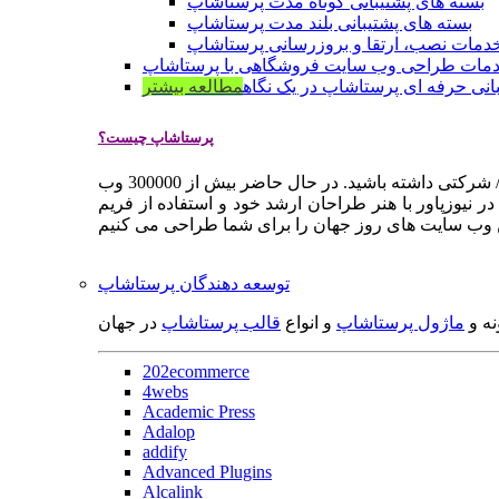
بسته های پشتیبانی کوتاه مدت پرستاشاپ
بسته های پشتیبانی بلند مدت پرستاشاپ
دمات نصب، ارتقا و بروزرسانی پرستاشاپ
مات طراحی وب سایت فروشگاهی با پرستاشاپ
انی حرفه ای پرستاشاپ در یک نگاه
مطالعه بیشتر
پرستاشاپ چیست؟
پرستاشاپ یک سیستم مدیریت وب سایت / فروشگاه آنلاین اپن سورس است که به شما کمک می کند به سرعت یک وب سایت فروشگاهی / شرکتی داشته باشید. در حال حاضر بیش از 300000 وب
 نیوزپاور با هنر طراحان ارشد خود و استفاده از فریم
توسعه دهندگان پرستاشاپ
نه و
ماژول پرستاشاپ
و انواع
قالب پرستاشاپ
در جهان
202ecommerce
4webs
Academic Press
Adalop
addify
Advanced Plugins
Alcalink