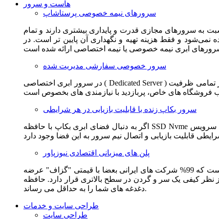
هاست و سرور
سرورهای نیمه خصوصی پرستاشاپ
سبت به سرورهای مجازی قدرت و پایداری بیشتری دارند و تمام
می‌شود و فقط هزینه تهیه و نگهداری آن پایین تر است. در
سرور خصوصی سفارشی مدیریت شده
در سرور ابری اختصاصی ( Dedicated Server ) این امکان برای مشترک فراهم می آید که از تمامی ظرفیت CPU و RAM به همراه سایر امکانات سخت افزاری به طور کامل و بدون به اشتراک گذاشتن با
سرور بکاپ زنده با قابلیت بازیابی در هر شرایطی
اگر به دنبال فضای ابری بکاپ با حافظه SSD Nvme واقعی قدرتمند از شرکت هتزنر آلمان برای وب سایت خود هستید. این سرویس مناسب شماست. یک نسخه زنده از وب سایت شما در این سرویس
پلن های میزبانی اقتصادی نیوزپاور
این سرویس مناسب فروشگاه ها و وب سایت های تازه تاسیس و کم بازدید است. این سرویس از نظر فنی مشابه همان هاست اشتراکی است که 99% شرکت های ایرانی بعضا با قیمتی "گزاف" عرضه
 بالاتری قرار دارد. حافظه SSD Nvme، فضای کاملا ابری، امنیت و پایداری عالی همه چیز را برای ایجاد یک فروشگاه جدید فراهم می کند و
دغدغه های شما را به حداقل می رساند.
طراحی سایت و خدمات
طراحی سایت