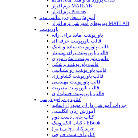
نرم افزار MATLAB
نرم افزار Proteus
آموزش مجازی و مالتی مدیا
ویدیوهای آموزشی نرم افزار MATLAB
پاورپوینت
پاورپوینت آماده برای ارائه
قالب پاورپوینت حرفه ای
قالب پاورپوینت ساده و شیک
قالب پاورپوینت برای سمینار
قالب پاورپوینت دانش آموزی
قالب پاورپوینت پزشکی
قالب پاورپوینت روانشناسی
قالب پاورپوینت کشاورزی
قالب پاورپوینت مهندسی
قالب پاورپوینت مدیریت
قالب پاورپوینت حسابداری
کتاب و مراجع درسی
جزوات آموزشی دارای مجوز از اساتید
آموزش زبان انگلیسی
کتاب چاپی دست دوم
کتاب الکترونیک - EBook
خرید کتاب چاپی ( نو )
کتاب آف ست خارجی