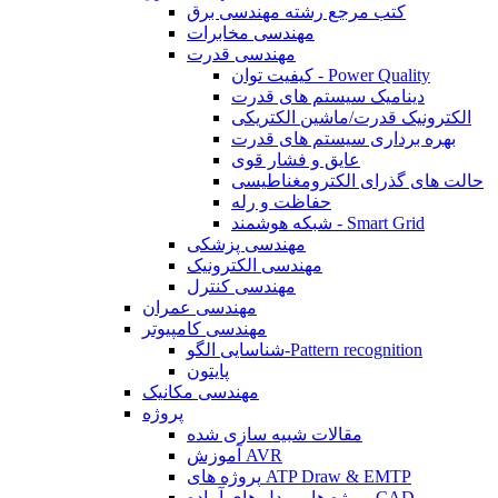
کتب مرجع رشته مهندسی برق
مهندسی مخابرات
مهندسی قدرت
کیفیت توان - Power Quality
دینامیک سیستم های قدرت
الکترونیک قدرت/ماشین الکتریکی
بهره برداری سیستم های قدرت
عایق و فشار قوی
حالت های گذرای الکترومغناطیسی
حفاظت و رله
شبکه هوشمند - Smart Grid
مهندسی پزشکی
مهندسی الکترونیک
مهندسی کنترل
مهندسی عمران
مهندسی کامپیوتر
شناسایی الگو-Pattern recognition
پایتون
مهندسی مکانیک
پروژه
مقالات شبیه سازی شده
آموزش AVR
پروژه های ATP Draw & EMTP
پروژه ها و مدل های آماده CAD