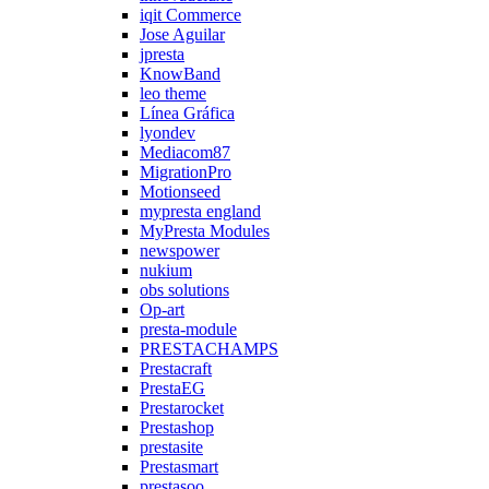
iqit Commerce
Jose Aguilar
jpresta
KnowBand
leo theme
Línea Gráfica
lyondev
Mediacom87
MigrationPro
Motionseed
mypresta england
MyPresta Modules
newspower
nukium
obs solutions
Op-art
presta-module
PRESTACHAMPS
Prestacraft
PrestaEG
Prestarocket
Prestashop
prestasite
Prestasmart
prestasoo