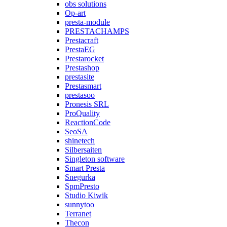
obs solutions
Op-art
presta-module
PRESTACHAMPS
Prestacraft
PrestaEG
Prestarocket
Prestashop
prestasite
Prestasmart
prestasoo
Pronesis SRL
ProQuality
ReactionCode
SeoSA
shinetech
Silbersaiten
Singleton software
Smart Presta
Snegurka
SpmPresto
Studio Kiwik
sunnytoo
Terranet
Thecon