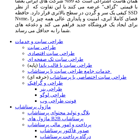
همان هاست اشتراکی است که 99% شرکت های ایرانی بعضا
با قیمتی "گزاف" عرضه می کنند با این تفاوت که از نظر
کیفی یک سر و گردن در سطح بالاتری قرار دارد. حافظه SSD
Nvme، فضای کاملا ابری، امنیت و پایداری عالی همه چیز را
برای ایجاد یک فروشگاه جدید فراهم می کند و دغدغه های
شما را به حداقل می رساند.
طراحی سایت و خدمات
طراحی سایت
طراحی سایت اقتصادی
طراحی سایت تک صفحه ای
طراحی سایت با قالب پاندا
(پایه)
خدمات جامع طراحی سایت با پرستاشاپ
طراحی سایت اختصاصی با پرستاشاپ
(حرفه ای)
طراحی و گرافیک
طراحی بنر
طراحی لوگو
فونت طراحی وب
ماژول پرستاشاپ
بلاگ و تولید محتوای پرستاشاپ
ماژول های B2B پرستاشاپ
پرداخت و امور مالی پرستاشاپ
صدور فاکتور پرستاشاپ
درگاه پرداخت پرستاشاپ