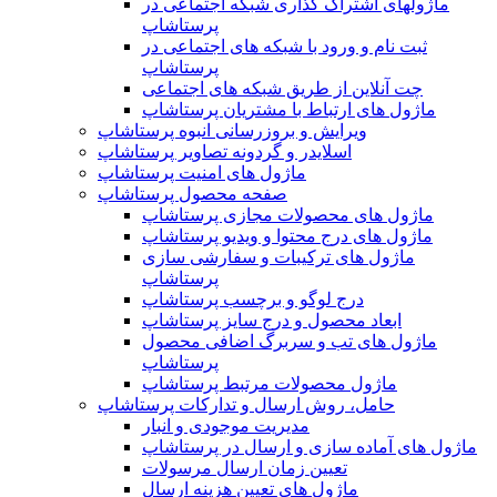
ماژولهای اشتراک‌ گذاری شبکه اجتماعی در
پرستاشاپ
ثبت نام و ورود با شبکه های اجتماعی در
پرستاشاپ
چت آنلاین از طریق شبکه های اجتماعی
ماژول های ارتباط با مشتریان پرستاشاپ
ویرایش و بروزرسانی انبوه پرستاشاپ
اسلایدر و گردونه تصاویر پرستاشاپ
ماژول های امنیت پرستاشاپ
صفحه محصول پرستاشاپ
ماژول های محصولات مجازی پرستاشاپ
ماژول های درج محتوا و ویدیو پرستاشاپ
ماژول های ترکیبات و سفارشی سازی
پرستاشاپ
درج لوگو و برچسب پرستاشاپ
ابعاد محصول و درج سایز پرستاشاپ
ماژول های تب و سربرگ اضافی محصول
پرستاشاپ
ماژول محصولات مرتبط پرستاشاپ
حامل، روش ارسال و تدارکات پرستاشاپ
مدیریت موجودی و انبار
ماژول های آماده سازی و ارسال در پرستاشاپ
تعیین زمان ارسال مرسولات
ماژول های تعیین هزینه ارسال