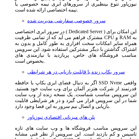
نیوزپاور تنوع بینظیری از سرورهای ابری نیمه خصوصی یا
نیمه اختصاصی ارائه شده است.
سرور خصوصی سفارشی مدیریت شده
در سرور ابری اختصاصی ( Dedicated Server ) این امکان برای
مشترک فراهم می آید که از تمامی ظرفیت CPU و RAM به
همراه سایر امکانات سخت افزاری به طور کامل و بدون به
اشتراک گذاشتن با دیگر مشترکین استفاده شود. این سرویس
مناسب فروشگاه های خاص، پربازدید با نیازمندی های
بخصوص است.
سرور بکاپ زنده با قابلیت بازیابی در هر شرایطی
اگر به دنبال فضای ابری بکاپ با حافظه SSD Nvme واقعی
قدرتمند از شرکت هتزنر آلمان برای وب سایت خود هستید.
این سرویس مناسب شماست. یک نسخه زنده از وب سایت
شما در این سرویس قرار می گیرد و در هر شرایطی قابلیت
بازیابی و اتصال نیم سرور به این فضا وجود دارد.
پلن های میزبانی اقتصادی نیوزپاور
این سرویس مناسب فروشگاه ها و وب سایت های تازه
تاسیس و کم بازدید است. این سرویس از نظر فنی مشابه