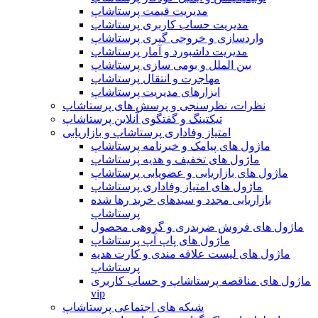
مدیریت قیمت پرستاشاپ
مدیریت حساب کاربری پرستاشاپ
واردسازی و خروجی گیری پرستاشاپ
مدیریت داشبورد و آمار پرستاشاپ
بین الملل و بومی سازی پرستاشاپ
مهاجرت و انتقال پرستاشاپ
ابزارهای مدیریت پرستاشاپ
نظرات، نظرسنجی و پرسش های پرستاشاپ
تیکتینگ و گفتگوی آنلاین پرستاشاپ
امتیاز وفاداری پرستاشاپ و بازاریابی
ماژول های پیامک و خبرنامه پرستاشاپ
ماژول های تخفیف و هدیه پرستاشاپ
ماژول های بازاریابی و عضویابی پرستاشاپ
ماژول های امتیاز وفاداری پرستاشاپ
بازاریابی مجدد و سبدهای خرید رها شده
پرستاشاپ
ماژول های فروش ضربدری و گروهی محصول
ماژول های پاپ آپ پرستاشاپ
ماژول های لیست علاقه مندی و کارت هدیه
پرستاشاپ
ماژول های مناقصه پرستاشاپ و حساب کاربری
vip
شبکه های اجتماعی پرستاشاپ