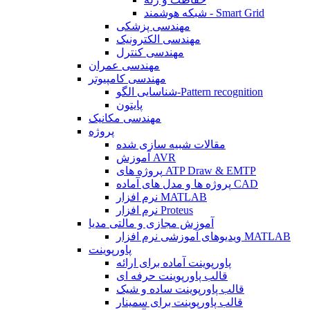
شبکه هوشمند - Smart Grid
مهندسی پزشکی
مهندسی الکترونیک
مهندسی کنترل
مهندسی عمران
مهندسی کامپیوتر
شناسایی الگو-Pattern recognition
پایتون
مهندسی مکانیک
پروژه
مقالات شبیه سازی شده
آموزش AVR
پروژه های ATP Draw & EMTP
پروژه ها و مدل های آماده CAD
نرم افزار MATLAB
نرم افزار Proteus
آموزش مجازی و مالتی مدیا
ویدیوهای آموزشی نرم افزار MATLAB
پاورپوینت
پاورپوینت آماده برای ارائه
قالب پاورپوینت حرفه ای
قالب پاورپوینت ساده و شیک
قالب پاورپوینت برای سمینار