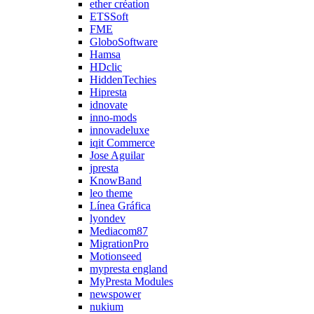
ether création
ETSSoft
FME
GloboSoftware
Hamsa
HDclic
HiddenTechies
Hipresta
idnovate
inno-mods
innovadeluxe
iqit Commerce
Jose Aguilar
jpresta
KnowBand
leo theme
Línea Gráfica
lyondev
Mediacom87
MigrationPro
Motionseed
mypresta england
MyPresta Modules
newspower
nukium