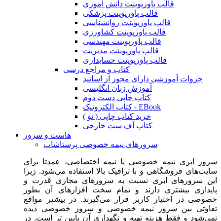
قالب پاورپوینت دانش آموزی
قالب پاورپوینت پزشکی
قالب پاورپوینت روانشناسی
قالب پاورپوینت کشاورزی
قالب پاورپوینت مهندسی
قالب پاورپوینت مدیریت
قالب پاورپوینت حسابداری
کتاب و مراجع درسی
جزوات آموزشی دارای مجوز از اساتید
آموزش زبان انگلیسی
کتاب چاپی دست دوم
کتاب الکترونیک - EBook
خرید کتاب چاپی ( نو )
کتاب آف ست خارجی
هاست و سرور
سرورهای نیمه خصوصی پرستاشاپ
سرور ابری نیمه خصوصی یا نیمه اختصاصی، عمدتا برای
سایت‌های فروشگاهی و با ترافیک بالا استفاده می‌شود. زیرا
این سرورهای ابری نسبت به سرورهای مجازی قدرت و
پایداری بیشتری دارند و تمام سخت افزارهای آن بطور
خصوصی در اختیار کاربر قرار می‌گیرند. در بیشتر مواقع
تفاوتی بین سرور نیمه خصوصی و سرور خصوصی دیده
نمی‌شود و فقط هزینه تهیه و نگهداری آن پایین تر است. در