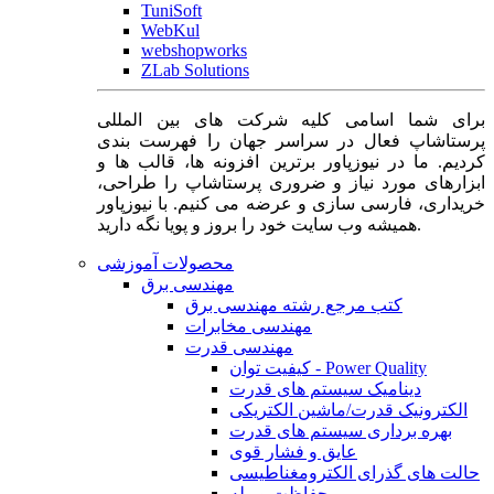
TuniSoft
WebKul
webshopworks
ZLab Solutions
برای شما اسامی کلیه شرکت های بین المللی
پرستاشاپ فعال در سراسر جهان را فهرست بندی
کردیم. ما در نیوزپاور برترین افزونه ها، قالب ها و
ابزارهای مورد نیاز و ضروری پرستاشاپ را طراحی،
خریداری، فارسی سازی و عرضه می کنیم. با نیوزپاور
همیشه وب سایت خود را بروز و پویا نگه دارید.
محصولات آموزشی
مهندسی برق
کتب مرجع رشته مهندسی برق
مهندسی مخابرات
مهندسی قدرت
کیفیت توان - Power Quality
دینامیک سیستم های قدرت
الکترونیک قدرت/ماشین الکتریکی
بهره برداری سیستم های قدرت
عایق و فشار قوی
حالت های گذرای الکترومغناطیسی
حفاظت و رله