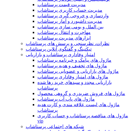
مدیریت قیمت پرستاشاپ
مدیریت حساب کاربری پرستاشاپ
واردسازی و خروجی گیری پرستاشاپ
مدیریت داشبورد و آمار پرستاشاپ
بین الملل و بومی سازی پرستاشاپ
مهاجرت و انتقال پرستاشاپ
ابزارهای مدیریت پرستاشاپ
نظرات، نظرسنجی و پرسش های پرستاشاپ
تیکتینگ و گفتگوی آنلاین پرستاشاپ
امتیاز وفاداری پرستاشاپ و بازاریابی
ماژول های پیامک و خبرنامه پرستاشاپ
ماژول های تخفیف و هدیه پرستاشاپ
ماژول های بازاریابی و عضویابی پرستاشاپ
ماژول های امتیاز وفاداری پرستاشاپ
بازاریابی مجدد و سبدهای خرید رها شده
پرستاشاپ
ماژول های فروش ضربدری و گروهی محصول
ماژول های پاپ آپ پرستاشاپ
ماژول های لیست علاقه مندی و کارت هدیه
پرستاشاپ
ماژول های مناقصه پرستاشاپ و حساب کاربری
vip
شبکه های اجتماعی پرستاشاپ