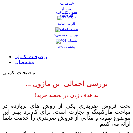
تضمین نال نبودن
گارانتی اصالت
لایسنس اختصاصی؟
پشتیبانی 24/7
توضیحات تکمیلی
مشخصات
توضیحات تکمیلی
بررسی اجمالی این ماژول ...
به هدف زدن در لحظه خرید!
بحث فروش ضربدری یکی از روش های پربازده در
مباحث مارکتینگ و تجارت است. برای کاربرد بهتر این
موضوع نمونه و مثالی از فروش ضربدری را خدمت شما
ارائه می کنیم.