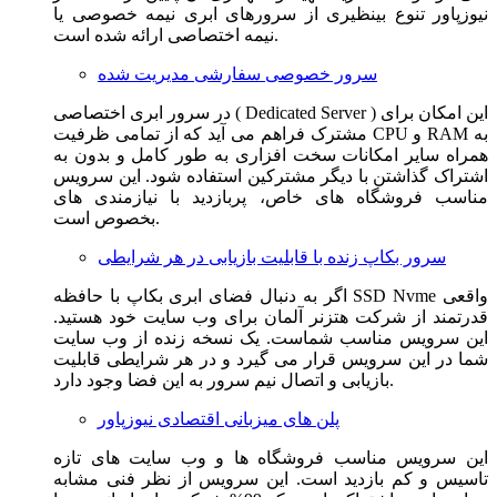
نیوزپاور تنوع بینظیری از سرورهای ابری نیمه خصوصی یا
نیمه اختصاصی ارائه شده است.
سرور خصوصی سفارشی مدیریت شده
در سرور ابری اختصاصی ( Dedicated Server ) این امکان برای
مشترک فراهم می آید که از تمامی ظرفیت CPU و RAM به
همراه سایر امکانات سخت افزاری به طور کامل و بدون به
اشتراک گذاشتن با دیگر مشترکین استفاده شود. این سرویس
مناسب فروشگاه های خاص، پربازدید با نیازمندی های
بخصوص است.
سرور بکاپ زنده با قابلیت بازیابی در هر شرایطی
اگر به دنبال فضای ابری بکاپ با حافظه SSD Nvme واقعی
قدرتمند از شرکت هتزنر آلمان برای وب سایت خود هستید.
این سرویس مناسب شماست. یک نسخه زنده از وب سایت
شما در این سرویس قرار می گیرد و در هر شرایطی قابلیت
بازیابی و اتصال نیم سرور به این فضا وجود دارد.
پلن های میزبانی اقتصادی نیوزپاور
این سرویس مناسب فروشگاه ها و وب سایت های تازه
تاسیس و کم بازدید است. این سرویس از نظر فنی مشابه