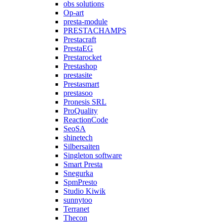
obs solutions
Op-art
presta-module
PRESTACHAMPS
Prestacraft
PrestaEG
Prestarocket
Prestashop
prestasite
Prestasmart
prestasoo
Pronesis SRL
ProQuality
ReactionCode
SeoSA
shinetech
Silbersaiten
Singleton software
Smart Presta
Snegurka
SpmPresto
Studio Kiwik
sunnytoo
Terranet
Thecon