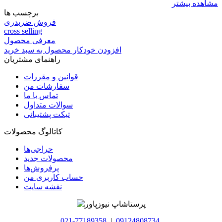
مشاهده بیشتر
برچسب ها
فروش ضربدری
cross selling
معرفی محصول
افزودن خودکار محصول به سبد خرید
راهنمای مشتریان
قوانین و مقررات
سفارشات من
تماس با ما
سوالات متداول
تیکت پشتیبانی
کاتالوگ محصولات
حراجی‌ها
محصولات جدید
پرفروش‌ها
حساب کاربری من
نقشه سایت
021-77189358
|
09124808734