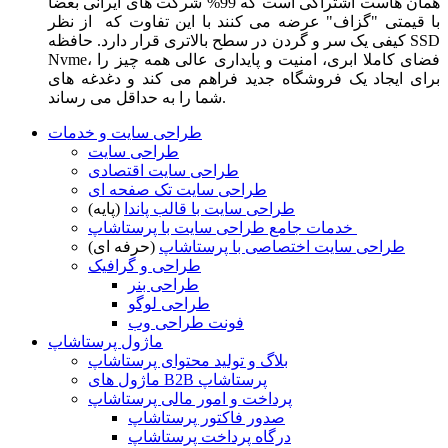
همان هاست اشتراکی است که 99% شرکت های ایرانی بعضا
با قیمتی "گزاف" عرضه می کنند با این تفاوت که از نظر
کیفی یک سر و گردن در سطح بالاتری قرار دارد. حافظه SSD
Nvme، فضای کاملا ابری، امنیت و پایداری عالی همه چیز را
برای ایجاد یک فروشگاه جدید فراهم می کند و دغدغه های
شما را به حداقل می رساند.
طراحی سایت و خدمات
طراحی سایت
طراحی سایت اقتصادی
طراحی سایت تک صفحه ای
طراحی سایت با قالب پاندا
(پایه)
خدمات جامع طراحی سایت با پرستاشاپ
طراحی سایت اختصاصی با پرستاشاپ
(حرفه ای)
طراحی و گرافیک
طراحی بنر
طراحی لوگو
فونت طراحی وب
ماژول پرستاشاپ
بلاگ و تولید محتوای پرستاشاپ
ماژول های B2B پرستاشاپ
پرداخت و امور مالی پرستاشاپ
صدور فاکتور پرستاشاپ
درگاه پرداخت پرستاشاپ