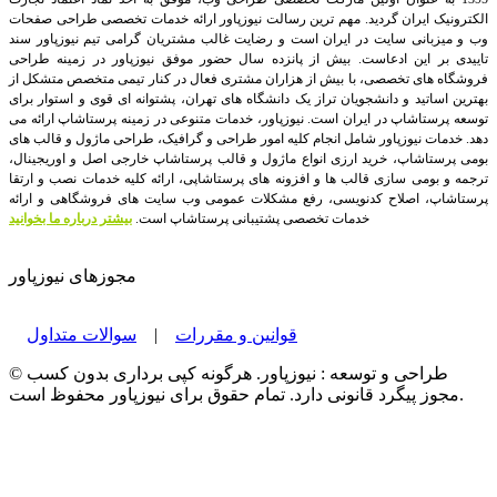
الکترونیک ایران گردید. مهم ترین رسالت نیوزپاور ارائه خدمات تخصصی طراحی صفحات
وب و میزبانی سایت در ایران است و رضایت غالب مشتریان گرامی تیم نیوزپاور سند
تاییدی بر این ادعاست. بیش از پانزده سال حضور موفق نیوزپاور در زمینه طراحی
فروشگاه های تخصصی، با بیش از هزاران مشتری فعال در کنار تیمی متخصص متشکل از
بهترین اساتید و دانشجویان تراز یک دانشگاه های تهران، پشتوانه ای قوی و استوار برای
توسعه پرستاشاپ در ایران است.
نیوزپاور، خدمات متنوعی در زمینه پرستاشاپ ارائه می
دهد. خدمات نیوزپاور شامل انجام کلیه امور طراحی و گرافیک، طراحی ماژول و قالب های
بومی پرستاشاپ، خرید ارزی انواع ماژول و قالب پرستاشاپ خارجی اصل و اوریجینال،
ترجمه و بومی سازی قالب ها و افزونه های پرستاشاپی، ارائه کلیه خدمات نصب و ارتقا
پرستاشاپ، اصلاح کدنویسی، رفع مشکلات عمومی وب سایت های فروشگاهی و ارائه
خدمات تخصصی پشتیبانی پرستاشاپ است.
بیشتر درباره ما بخوانید
مجوزهای نیوزپاور
قوانین و مقررات
|
سوالات متداول
© طراحی و توسعه : نیوزپاور. هرگونه کپی برداری بدون کسب
مجوز پیگرد قانونی دارد. تمام حقوق برای نیوزپاور محفوظ است.