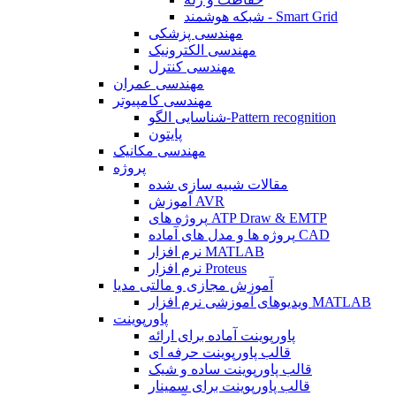
شبکه هوشمند - Smart Grid
مهندسی پزشکی
مهندسی الکترونیک
مهندسی کنترل
مهندسی عمران
مهندسی کامپیوتر
شناسایی الگو-Pattern recognition
پایتون
مهندسی مکانیک
پروژه
مقالات شبیه سازی شده
آموزش AVR
پروژه های ATP Draw & EMTP
پروژه ها و مدل های آماده CAD
نرم افزار MATLAB
نرم افزار Proteus
آموزش مجازی و مالتی مدیا
ویدیوهای آموزشی نرم افزار MATLAB
پاورپوینت
پاورپوینت آماده برای ارائه
قالب پاورپوینت حرفه ای
قالب پاورپوینت ساده و شیک
قالب پاورپوینت برای سمینار