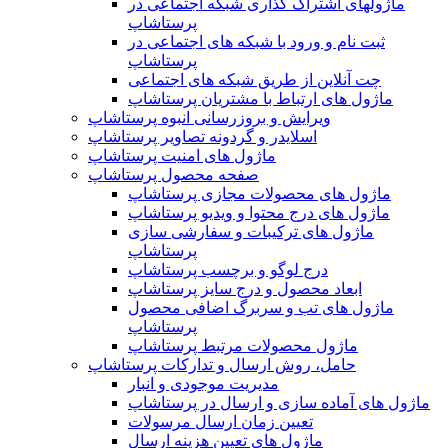
ماژولهای اشتراک‌ گذاری شبکه اجتماعی در
پرستاشاپ
ثبت نام و ورود با شبکه های اجتماعی در
پرستاشاپ
چت آنلاین از طریق شبکه های اجتماعی
ماژول های ارتباط با مشتریان پرستاشاپ
ویرایش و بروزرسانی انبوه پرستاشاپ
اسلایدر و گردونه تصاویر پرستاشاپ
ماژول های امنیت پرستاشاپ
صفحه محصول پرستاشاپ
ماژول های محصولات مجازی پرستاشاپ
ماژول های درج محتوا و ویدیو پرستاشاپ
ماژول های ترکیبات و سفارشی سازی
پرستاشاپ
درج لوگو و برچسب پرستاشاپ
ابعاد محصول و درج سایز پرستاشاپ
ماژول های تب و سربرگ اضافی محصول
پرستاشاپ
ماژول محصولات مرتبط پرستاشاپ
حامل، روش ارسال و تدارکات پرستاشاپ
مدیریت موجودی و انبار
ماژول های آماده سازی و ارسال در پرستاشاپ
تعیین زمان ارسال مرسولات
ماژول های تعیین هزینه ارسال