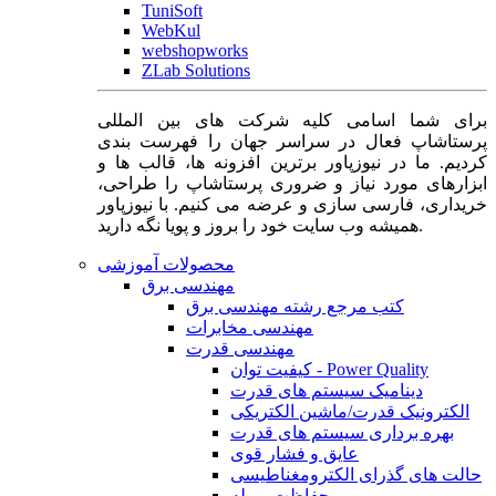
TuniSoft
WebKul
webshopworks
ZLab Solutions
برای شما اسامی کلیه شرکت های بین المللی
پرستاشاپ فعال در سراسر جهان را فهرست بندی
کردیم. ما در نیوزپاور برترین افزونه ها، قالب ها و
ابزارهای مورد نیاز و ضروری پرستاشاپ را طراحی،
خریداری، فارسی سازی و عرضه می کنیم. با نیوزپاور
همیشه وب سایت خود را بروز و پویا نگه دارید.
محصولات آموزشی
مهندسی برق
کتب مرجع رشته مهندسی برق
مهندسی مخابرات
مهندسی قدرت
کیفیت توان - Power Quality
دینامیک سیستم های قدرت
الکترونیک قدرت/ماشین الکتریکی
بهره برداری سیستم های قدرت
عایق و فشار قوی
حالت های گذرای الکترومغناطیسی
حفاظت و رله