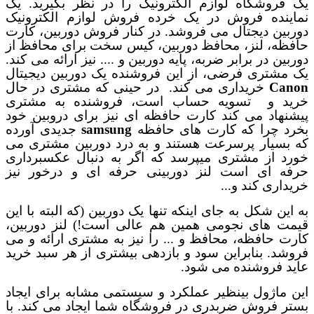
یک فروشگاه لوازم الکترونیک را در نظر بگیرید. یک
نماینده فروش در یک خرده فروش لوازم الکترونیک
دوربین دیجتال می فروشد. در کنار فروش دوربین، کارت
حافظه، لنز، محافظ دوربین، کیس سخت برای محافظ از
دوربین در برابر ضربه، پایه دوربین و .... نیز ارائه می کند.
یک مشتری فرضی، از این فروشنده یک دوربین دیجیتال
Canon
خریداری می کند.
در حینی که مشتری در حال
خرید و
تسویه حساب است، فروشنده به مشتری
پیشنهاد می کند کارت حافظه ای نیز برای دروبین خود
بخرد چرا که کارت های حافظه
samsung
جدیدی آورده
که بسیار پرسرعت هستند و به درد دوربین مشتری می
خورد از مشتری میپرسد که اگر به دنبال عکسبرداری
حرفه ای است لنز دوربینی حرفه ای و درخور نیز
خریداری کند و...
به این شکل به جای اینکه تنها یک دوربین (که البته با این
قیمت های نجومی همین هم عالی است!) لنز دوربین،
کارت حافظه، محافظ و ... را نیز به مشتری ارائه و می
فروشد. بنابراین سود و بازدهی بیشتری از هر سبد خرید
عاید فروشنده می شود.
این ماژول بینظیر عملکرد و سیستمی مشابه برای ایجاد
بستر فروش ضربدری در فروشگاه شما ایجاد می کند. با