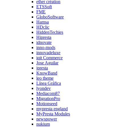
ether création
ETSSoft
FME
GloboSoftware
Hamsa
HDclic
HiddenTechies
Hipresta
idnovate
inno-mods
innovadeluxe
iqit Commerce
Jose Aguilar
jpresta
KnowBand
leo theme
Línea Gráfica
lyondev
Mediacom87
MigrationPro
Motionseed
mypresta england
MyPresta Modules
newspower
nukium