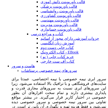
قالب پاورپوینت دانش آموزی
قالب پاورپوینت پزشکی
قالب پاورپوینت روانشناسی
قالب پاورپوینت کشاورزی
قالب پاورپوینت مهندسی
قالب پاورپوینت مدیریت
قالب پاورپوینت حسابداری
کتاب و مراجع درسی
جزوات آموزشی دارای مجوز از اساتید
آموزش زبان انگلیسی
کتاب چاپی دست دوم
کتاب الکترونیک - EBook
خرید کتاب چاپی ( نو )
کتاب آف ست خارجی
هاست و سرور
سرورهای نیمه خصوصی پرستاشاپ
سرور ابری نیمه خصوصی یا نیمه اختصاصی، عمدتا برای
سایت‌های فروشگاهی و با ترافیک بالا استفاده می‌شود. زیرا
این سرورهای ابری نسبت به سرورهای مجازی قدرت و
پایداری بیشتری دارند و تمام سخت افزارهای آن بطور
خصوصی در اختیار کاربر قرار می‌گیرند. در بیشتر مواقع
تفاوتی بین سرور نیمه خصوصی و سرور خصوصی دیده
نمی‌شود و فقط هزینه تهیه و نگهداری آن پایین تر است. در