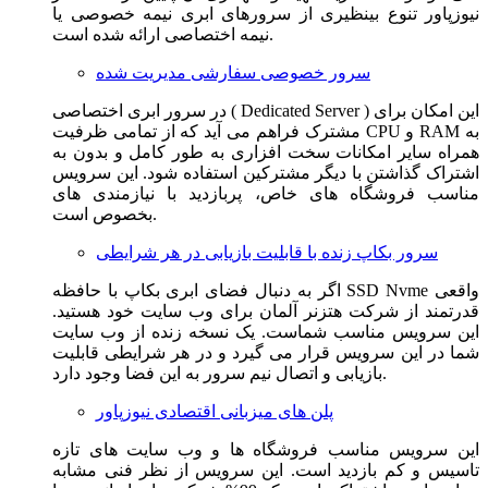
نیوزپاور تنوع بینظیری از سرورهای ابری نیمه خصوصی یا
نیمه اختصاصی ارائه شده است.
سرور خصوصی سفارشی مدیریت شده
در سرور ابری اختصاصی ( Dedicated Server ) این امکان برای
مشترک فراهم می آید که از تمامی ظرفیت CPU و RAM به
همراه سایر امکانات سخت افزاری به طور کامل و بدون به
اشتراک گذاشتن با دیگر مشترکین استفاده شود. این سرویس
مناسب فروشگاه های خاص، پربازدید با نیازمندی های
بخصوص است.
سرور بکاپ زنده با قابلیت بازیابی در هر شرایطی
اگر به دنبال فضای ابری بکاپ با حافظه SSD Nvme واقعی
قدرتمند از شرکت هتزنر آلمان برای وب سایت خود هستید.
این سرویس مناسب شماست. یک نسخه زنده از وب سایت
شما در این سرویس قرار می گیرد و در هر شرایطی قابلیت
بازیابی و اتصال نیم سرور به این فضا وجود دارد.
پلن های میزبانی اقتصادی نیوزپاور
این سرویس مناسب فروشگاه ها و وب سایت های تازه
تاسیس و کم بازدید است. این سرویس از نظر فنی مشابه