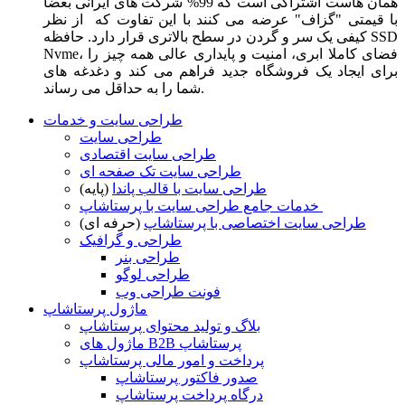
همان هاست اشتراکی است که 99% شرکت های ایرانی بعضا
با قیمتی "گزاف" عرضه می کنند با این تفاوت که از نظر
کیفی یک سر و گردن در سطح بالاتری قرار دارد. حافظه SSD
Nvme، فضای کاملا ابری، امنیت و پایداری عالی همه چیز را
برای ایجاد یک فروشگاه جدید فراهم می کند و دغدغه های
شما را به حداقل می رساند.
طراحی سایت و خدمات
طراحی سایت
طراحی سایت اقتصادی
طراحی سایت تک صفحه ای
طراحی سایت با قالب پاندا
(پایه)
خدمات جامع طراحی سایت با پرستاشاپ
طراحی سایت اختصاصی با پرستاشاپ
(حرفه ای)
طراحی و گرافیک
طراحی بنر
طراحی لوگو
فونت طراحی وب
ماژول پرستاشاپ
بلاگ و تولید محتوای پرستاشاپ
ماژول های B2B پرستاشاپ
پرداخت و امور مالی پرستاشاپ
صدور فاکتور پرستاشاپ
درگاه پرداخت پرستاشاپ