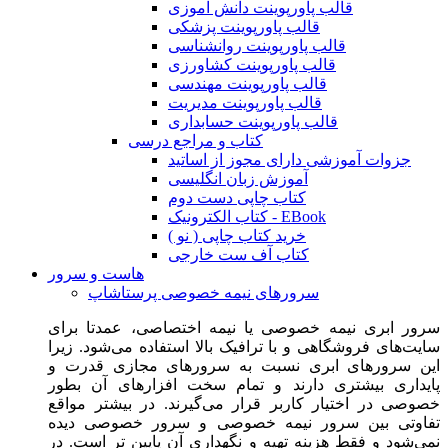
قالب پاورپوینت دانش آموزی
قالب پاورپوینت پزشکی
قالب پاورپوینت روانشناسی
قالب پاورپوینت کشاورزی
قالب پاورپوینت مهندسی
قالب پاورپوینت مدیریت
قالب پاورپوینت حسابداری
کتاب و مراجع درسی
جزوات آموزشی دارای مجوز از اساتید
آموزش زبان انگلیسی
کتاب چاپی دست دوم
کتاب الکترونیک - EBook
خرید کتاب چاپی ( نو )
کتاب آف ست خارجی
هاست و سرور
سرورهای نیمه خصوصی پرستاشاپ
سرور ابری نیمه خصوصی یا نیمه اختصاصی، عمدتا برای
سایت‌های فروشگاهی و با ترافیک بالا استفاده می‌شود. زیرا
این سرورهای ابری نسبت به سرورهای مجازی قدرت و
پایداری بیشتری دارند و تمام سخت افزارهای آن بطور
خصوصی در اختیار کاربر قرار می‌گیرند. در بیشتر مواقع
تفاوتی بین سرور نیمه خصوصی و سرور خصوصی دیده
نمی‌شود و فقط هزینه تهیه و نگهداری آن پایین تر است. در