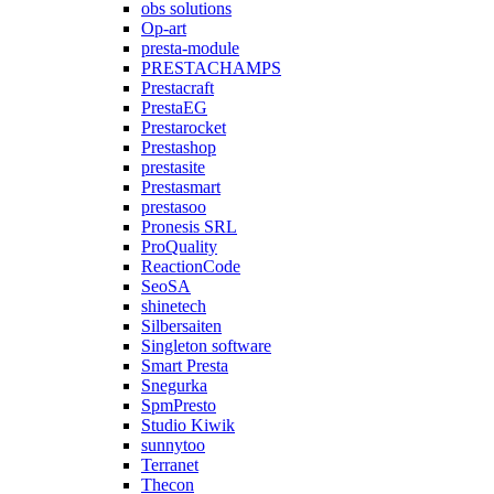
obs solutions
Op-art
presta-module
PRESTACHAMPS
Prestacraft
PrestaEG
Prestarocket
Prestashop
prestasite
Prestasmart
prestasoo
Pronesis SRL
ProQuality
ReactionCode
SeoSA
shinetech
Silbersaiten
Singleton software
Smart Presta
Snegurka
SpmPresto
Studio Kiwik
sunnytoo
Terranet
Thecon