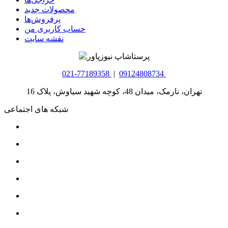
محصولات جدید
پرفروش‌ها
حساب کاربری من
نقشه سایت
021-77189358
|
09124808734
تهران، نارمک، میدان 48، کوچه شهید سیاوش، پلاک 16
شبکه های اجتماعی