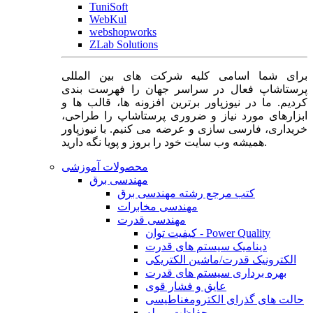
TuniSoft
WebKul
webshopworks
ZLab Solutions
برای شما اسامی کلیه شرکت های بین المللی
پرستاشاپ فعال در سراسر جهان را فهرست بندی
کردیم. ما در نیوزپاور برترین افزونه ها، قالب ها و
ابزارهای مورد نیاز و ضروری پرستاشاپ را طراحی،
خریداری، فارسی سازی و عرضه می کنیم. با نیوزپاور
همیشه وب سایت خود را بروز و پویا نگه دارید.
محصولات آموزشی
مهندسی برق
کتب مرجع رشته مهندسی برق
مهندسی مخابرات
مهندسی قدرت
کیفیت توان - Power Quality
دینامیک سیستم های قدرت
الکترونیک قدرت/ماشین الکتریکی
بهره برداری سیستم های قدرت
عایق و فشار قوی
حالت های گذرای الکترومغناطیسی
حفاظت و رله