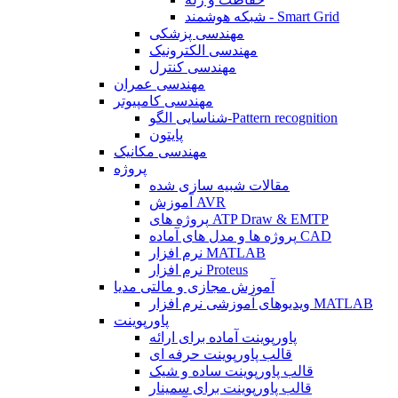
شبکه هوشمند - Smart Grid
مهندسی پزشکی
مهندسی الکترونیک
مهندسی کنترل
مهندسی عمران
مهندسی کامپیوتر
شناسایی الگو-Pattern recognition
پایتون
مهندسی مکانیک
پروژه
مقالات شبیه سازی شده
آموزش AVR
پروژه های ATP Draw & EMTP
پروژه ها و مدل های آماده CAD
نرم افزار MATLAB
نرم افزار Proteus
آموزش مجازی و مالتی مدیا
ویدیوهای آموزشی نرم افزار MATLAB
پاورپوینت
پاورپوینت آماده برای ارائه
قالب پاورپوینت حرفه ای
قالب پاورپوینت ساده و شیک
قالب پاورپوینت برای سمینار