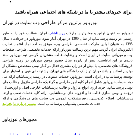
برای خبرهای بیشتر با ما در شبکه های اجتماعی همراه باشید.
نیوزپاور برترین مرکز طراحی وب سایت در تهران
نیوزپاور به عنوان اولین و معتبرترین مارکت
پرستاشاپ
ایران، فعالیت خود را به طور
رسمی در زمینه پرستاشاپ از سال 1390 در تهران آغاز نمود. نیوزپاور در خردادماه سال
1395 به عنوان اولین مارکت تخصصی طراحی وب، موفق به اخذ نماد اعتماد تجارت
الکترونیک ایران گردید. مهم ترین رسالت نیوزپاور ارائه خدمات تخصصی طراحی صفحات
وب و میزبانی سایت در ایران است و رضایت غالب مشتریان گرامی تیم نیوزپاور سند
تاییدی بر این ادعاست. بیش از پانزده سال حضور موفق نیوزپاور در زمینه طراحی
فروشگاه های تخصصی، با بیش از هزاران مشتری فعال در کنار تیمی متخصص متشکل از
بهترین اساتید و دانشجویان تراز یک دانشگاه های تهران، پشتوانه ای قوی و استوار برای
توسعه پرستاشاپ در ایران است.
نیوزپاور، خدمات متنوعی در زمینه پرستاشاپ ارائه می
دهد. خدمات نیوزپاور شامل انجام کلیه امور طراحی و گرافیک، طراحی ماژول و قالب های
بومی پرستاشاپ، خرید ارزی انواع ماژول و قالب پرستاشاپ خارجی اصل و اوریجینال،
ترجمه و بومی سازی قالب ها و افزونه های پرستاشاپی، ارائه کلیه خدمات نصب و ارتقا
پرستاشاپ، اصلاح کدنویسی، رفع مشکلات عمومی وب سایت های فروشگاهی و ارائه
خدمات تخصصی پشتیبانی پرستاشاپ است.
بیشتر درباره ما بخوانید
مجوزهای نیوزپاور