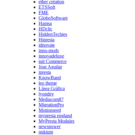
ether création
ETSSoft
FME
GloboSoftware
Hamsa
HDclic
HiddenTechies
Hipresta
idnovate
inno-mods
innovadeluxe
iqit Commerce
Jose Aguilar
jpresta
KnowBand
leo theme
Línea Gráfica
lyondev
Mediacom87
MigrationPro
Motionseed
mypresta england
MyPresta Modules
newspower
nukium