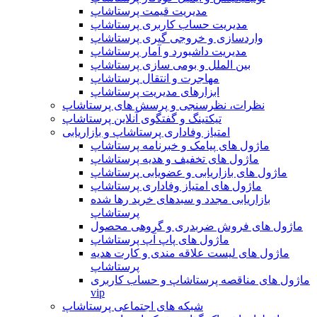
مدیریت قیمت پرستاشاپ
مدیریت حساب کاربری پرستاشاپ
واردسازی و خروجی گیری پرستاشاپ
مدیریت داشبورد و آمار پرستاشاپ
بین الملل و بومی سازی پرستاشاپ
مهاجرت و انتقال پرستاشاپ
ابزارهای مدیریت پرستاشاپ
نظرات، نظرسنجی و پرسش های پرستاشاپ
تیکتینگ و گفتگوی آنلاین پرستاشاپ
امتیاز وفاداری پرستاشاپ و بازاریابی
ماژول های پیامک و خبرنامه پرستاشاپ
ماژول های تخفیف و هدیه پرستاشاپ
ماژول های بازاریابی و عضویابی پرستاشاپ
ماژول های امتیاز وفاداری پرستاشاپ
بازاریابی مجدد و سبدهای خرید رها شده
پرستاشاپ
ماژول های فروش ضربدری و گروهی محصول
ماژول های پاپ آپ پرستاشاپ
ماژول های لیست علاقه مندی و کارت هدیه
پرستاشاپ
ماژول های مناقصه پرستاشاپ و حساب کاربری
vip
شبکه های اجتماعی پرستاشاپ