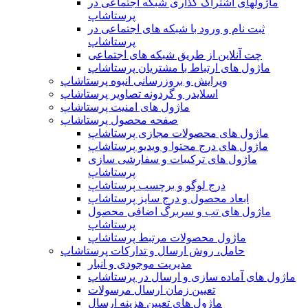
ماژولهای اشتراک‌ گذاری شبکه اجتماعی در
پرستاشاپ
ثبت نام و ورود با شبکه های اجتماعی در
پرستاشاپ
چت آنلاین از طریق شبکه های اجتماعی
ماژول های ارتباط با مشتریان پرستاشاپ
ویرایش و بروزرسانی انبوه پرستاشاپ
اسلایدر و گردونه تصاویر پرستاشاپ
ماژول های امنیت پرستاشاپ
صفحه محصول پرستاشاپ
ماژول های محصولات مجازی پرستاشاپ
ماژول های درج محتوا و ویدیو پرستاشاپ
ماژول های ترکیبات و سفارشی سازی
پرستاشاپ
درج لوگو و برچسب پرستاشاپ
ابعاد محصول و درج سایز پرستاشاپ
ماژول های تب و سربرگ اضافی محصول
پرستاشاپ
ماژول محصولات مرتبط پرستاشاپ
حامل، روش ارسال و تدارکات پرستاشاپ
مدیریت موجودی و انبار
ماژول های آماده سازی و ارسال در پرستاشاپ
تعیین زمان ارسال مرسولات
ماژول های تعیین هزینه ارسال