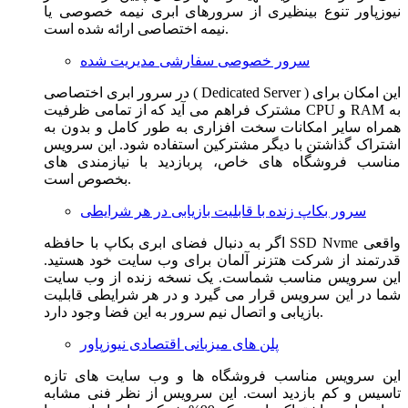
نیوزپاور تنوع بینظیری از سرورهای ابری نیمه خصوصی یا
نیمه اختصاصی ارائه شده است.
سرور خصوصی سفارشی مدیریت شده
در سرور ابری اختصاصی ( Dedicated Server ) این امکان برای
مشترک فراهم می آید که از تمامی ظرفیت CPU و RAM به
همراه سایر امکانات سخت افزاری به طور کامل و بدون به
اشتراک گذاشتن با دیگر مشترکین استفاده شود. این سرویس
مناسب فروشگاه های خاص، پربازدید با نیازمندی های
بخصوص است.
سرور بکاپ زنده با قابلیت بازیابی در هر شرایطی
اگر به دنبال فضای ابری بکاپ با حافظه SSD Nvme واقعی
قدرتمند از شرکت هتزنر آلمان برای وب سایت خود هستید.
این سرویس مناسب شماست. یک نسخه زنده از وب سایت
شما در این سرویس قرار می گیرد و در هر شرایطی قابلیت
بازیابی و اتصال نیم سرور به این فضا وجود دارد.
پلن های میزبانی اقتصادی نیوزپاور
این سرویس مناسب فروشگاه ها و وب سایت های تازه
تاسیس و کم بازدید است. این سرویس از نظر فنی مشابه