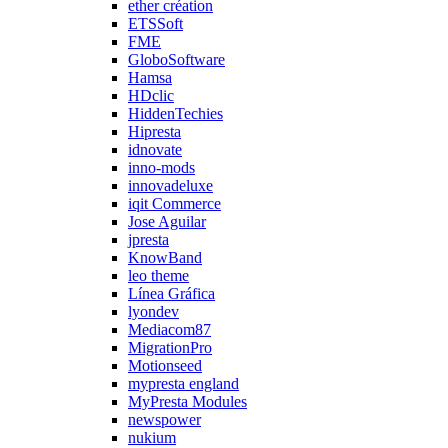
ether création
ETSSoft
FME
GloboSoftware
Hamsa
HDclic
HiddenTechies
Hipresta
idnovate
inno-mods
innovadeluxe
iqit Commerce
Jose Aguilar
jpresta
KnowBand
leo theme
Línea Gráfica
lyondev
Mediacom87
MigrationPro
Motionseed
mypresta england
MyPresta Modules
newspower
nukium