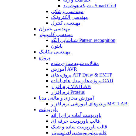
شبکه هوشمند - Smart Grid
مهندسی پزشکی
مهندسی الکترونیک
مهندسی کنترل
مهندسی عمران
مهندسی کامپیوتر
شناسایی الگو-Pattern recognition
پایتون
مهندسی مکانیک
پروژه
مقالات شبیه سازی شده
آموزش AVR
پروژه های ATP Draw & EMTP
پروژه ها و مدل های آماده CAD
نرم افزار MATLAB
نرم افزار Proteus
آموزش مجازی و مالتی مدیا
ویدیوهای آموزشی نرم افزار MATLAB
پاورپوینت
پاورپوینت آماده برای ارائه
قالب پاورپوینت حرفه ای
قالب پاورپوینت ساده و شیک
قالب پاورپوینت برای سمینار