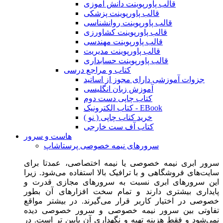
قالب پاورپوینت دانش آموزی
قالب پاورپوینت پزشکی
قالب پاورپوینت روانشناسی
قالب پاورپوینت کشاورزی
قالب پاورپوینت مهندسی
قالب پاورپوینت مدیریت
قالب پاورپوینت حسابداری
کتاب و مراجع درسی
جزوات آموزشی دارای مجوز از اساتید
آموزش زبان انگلیسی
کتاب چاپی دست دوم
کتاب الکترونیک - EBook
خرید کتاب چاپی ( نو )
کتاب آف ست خارجی
هاست و سرور
سرورهای نیمه خصوصی پرستاشاپ
سرور ابری نیمه خصوصی یا نیمه اختصاصی، عمدتا برای
سایت‌های فروشگاهی و با ترافیک بالا استفاده می‌شود. زیرا
این سرورهای ابری نسبت به سرورهای مجازی قدرت و
پایداری بیشتری دارند و تمام سخت افزارهای آن بطور
خصوصی در اختیار کاربر قرار می‌گیرند. در بیشتر مواقع
تفاوتی بین سرور نیمه خصوصی و سرور خصوصی دیده
نمی‌شود و فقط هزینه تهیه و نگهداری آن پایین تر است. در