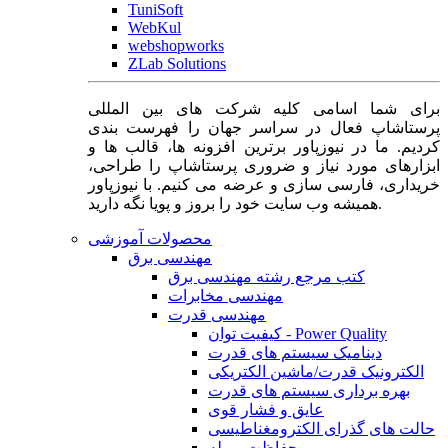
TuniSoft
WebKul
webshopworks
ZLab Solutions
برای شما اسامی کلیه شرکت های بین المللی
پرستاشاپ فعال در سراسر جهان را فهرست بندی
کردیم. ما در نیوزپاور برترین افزونه ها، قالب ها و
ابزارهای مورد نیاز و ضروری پرستاشاپ را طراحی،
خریداری، فارسی سازی و عرضه می کنیم. با نیوزپاور
همیشه وب سایت خود را بروز و پویا نگه دارید.
محصولات آموزشی
مهندسی برق
کتب مرجع رشته مهندسی برق
مهندسی مخابرات
مهندسی قدرت
کیفیت توان - Power Quality
دینامیک سیستم های قدرت
الکترونیک قدرت/ماشین الکتریکی
بهره برداری سیستم های قدرت
عایق و فشار قوی
حالت های گذرای الکترومغناطیسی
حفاظت و رله