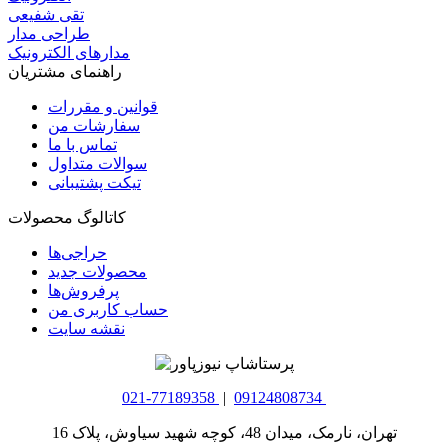
تقی شفیعی
طراحی مدار
مدارهای الکترونیک
راهنمای مشتریان
قوانین و مقررات
سفارشات من
تماس با ما
سوالات متداول
تیکت پشتیبانی
کاتالوگ محصولات
حراجی‌ها
محصولات جدید
پرفروش‌ها
حساب کاربری من
نقشه سایت
021-77189358
|
09124808734
تهران، نارمک، میدان 48، کوچه شهید سیاوش، پلاک 16