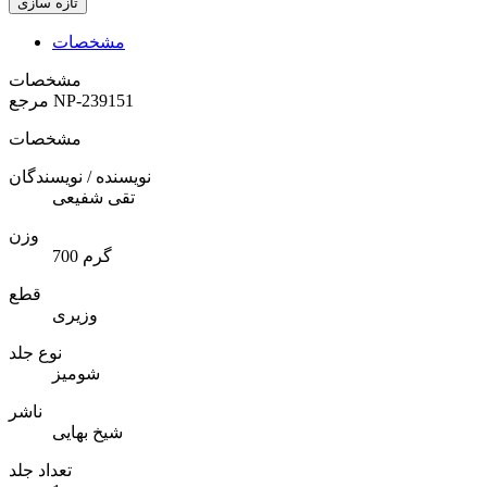
مشخصات
مشخصات
NP-239151
مرجع
مشخصات
نویسنده / نویسندگان
تقی شفیعی
وزن
700 گرم
قطع
وزیری
نوع جلد
شومیز
ناشر
شیخ بهایی
تعداد جلد