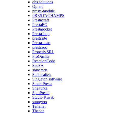
obs solutions
Op-art
presta-module
PRESTACHAMPS
Prestacraft
PrestaEG
Prestarocket
Prestashop
prestasite
Prestasmart
prestasoo
Pronesis SRL
ProQuality
ReactionCode
SeoSA
shinetech
Silbersaiten
Singleton software
Smart Presta
Snegurka
SpmPresto
Studio Kiwik
sunnytoo
Terranet
Thecon