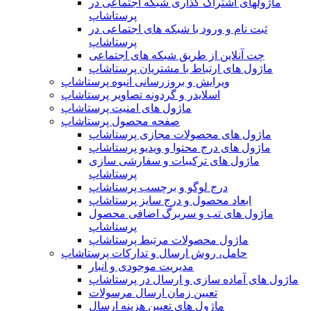
ماژولهای اشتراک‌ گذاری شبکه اجتماعی در
پرستاشاپ
ثبت نام و ورود با شبکه های اجتماعی در
پرستاشاپ
چت آنلاین از طریق شبکه های اجتماعی
ماژول های ارتباط با مشتریان پرستاشاپ
ویرایش و بروزرسانی انبوه پرستاشاپ
اسلایدر و گردونه تصاویر پرستاشاپ
ماژول های امنیت پرستاشاپ
صفحه محصول پرستاشاپ
ماژول های محصولات مجازی پرستاشاپ
ماژول های درج محتوا و ویدیو پرستاشاپ
ماژول های ترکیبات و سفارشی سازی
پرستاشاپ
درج لوگو و برچسب پرستاشاپ
ابعاد محصول و درج سایز پرستاشاپ
ماژول های تب و سربرگ اضافی محصول
پرستاشاپ
ماژول محصولات مرتبط پرستاشاپ
حامل، روش ارسال و تدارکات پرستاشاپ
مدیریت موجودی و انبار
ماژول های آماده سازی و ارسال در پرستاشاپ
تعیین زمان ارسال مرسولات
ماژول های تعیین هزینه ارسال