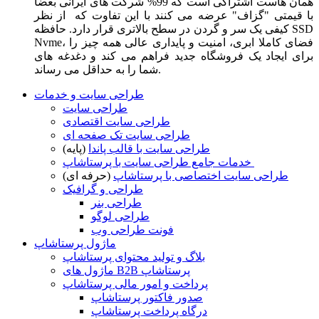
همان هاست اشتراکی است که 99% شرکت های ایرانی بعضا
با قیمتی "گزاف" عرضه می کنند با این تفاوت که از نظر
کیفی یک سر و گردن در سطح بالاتری قرار دارد. حافظه SSD
Nvme، فضای کاملا ابری، امنیت و پایداری عالی همه چیز را
برای ایجاد یک فروشگاه جدید فراهم می کند و دغدغه های
شما را به حداقل می رساند.
طراحی سایت و خدمات
طراحی سایت
طراحی سایت اقتصادی
طراحی سایت تک صفحه ای
طراحی سایت با قالب پاندا
(پایه)
خدمات جامع طراحی سایت با پرستاشاپ
طراحی سایت اختصاصی با پرستاشاپ
(حرفه ای)
طراحی و گرافیک
طراحی بنر
طراحی لوگو
فونت طراحی وب
ماژول پرستاشاپ
بلاگ و تولید محتوای پرستاشاپ
ماژول های B2B پرستاشاپ
پرداخت و امور مالی پرستاشاپ
صدور فاکتور پرستاشاپ
درگاه پرداخت پرستاشاپ