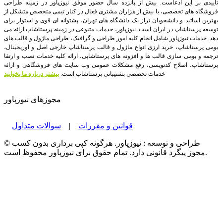
تاییدی بر این ادعاست. بیش از پانزده سال حضور موفق نیوزپاور در زمینه طراحی
فروشگاه های تخصصی، با بیش از هزاران مشتری فعال در کنار تیمی متخصص متشکل از
بهترین اساتید و دانشجویان تراز یک دانشگاه های تهران، پشتوانه ای قوی و استوار برای
توسعه پرستاشاپ در ایران است.
نیوزپاور، خدمات متنوعی در زمینه پرستاشاپ ارائه می
دهد. خدمات نیوزپاور شامل انجام کلیه امور طراحی و گرافیک، طراحی ماژول و قالب های
بومی پرستاشاپ، خرید ارزی انواع ماژول و قالب پرستاشاپ خارجی اصل و اوریجینال،
ترجمه و بومی سازی قالب ها و افزونه های پرستاشاپی، ارائه کلیه خدمات نصب و ارتقا
پرستاشاپ، اصلاح کدنویسی، رفع مشکلات عمومی وب سایت های فروشگاهی و ارائه
خدمات تخصصی پشتیبانی پرستاشاپ است.
بیشتر درباره ما بخوانید
مجوزهای نیوزپاور
قوانین و مقررات
|
سوالات متداول
© طراحی و توسعه : نیوزپاور. هرگونه کپی برداری بدون کسب
مجوز پیگرد قانونی دارد. تمام حقوق برای نیوزپاور محفوظ است.