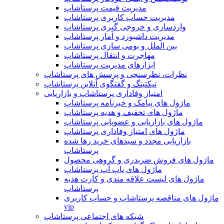
مدیریت قیمت پرستاشاپ
مدیریت حساب کاربری پرستاشاپ
واردسازی و خروجی گیری پرستاشاپ
مدیریت داشبورد و آمار پرستاشاپ
بین الملل و بومی سازی پرستاشاپ
مهاجرت و انتقال پرستاشاپ
ابزارهای مدیریت پرستاشاپ
نظرات، نظرسنجی و پرسش های پرستاشاپ
تیکتینگ و گفتگوی آنلاین پرستاشاپ
امتیاز وفاداری پرستاشاپ و بازاریابی
ماژول های پیامک و خبرنامه پرستاشاپ
ماژول های تخفیف و هدیه پرستاشاپ
ماژول های بازاریابی و عضویابی پرستاشاپ
ماژول های امتیاز وفاداری پرستاشاپ
بازاریابی مجدد و سبدهای خرید رها شده
پرستاشاپ
ماژول های فروش ضربدری و گروهی محصول
ماژول های پاپ آپ پرستاشاپ
ماژول های لیست علاقه مندی و کارت هدیه
پرستاشاپ
ماژول های مناقصه پرستاشاپ و حساب کاربری
vip
شبکه های اجتماعی پرستاشاپ