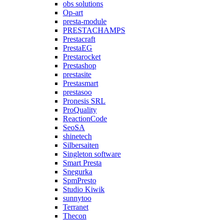
obs solutions
Op-art
presta-module
PRESTACHAMPS
Prestacraft
PrestaEG
Prestarocket
Prestashop
prestasite
Prestasmart
prestasoo
Pronesis SRL
ProQuality
ReactionCode
SeoSA
shinetech
Silbersaiten
Singleton software
Smart Presta
Snegurka
SpmPresto
Studio Kiwik
sunnytoo
Terranet
Thecon