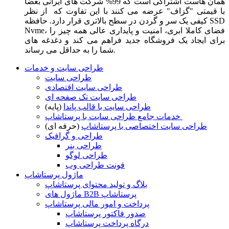
همان هاست اشتراکی است که 99% شرکت های ایرانی بعضا
با قیمتی "گزاف" عرضه می کنند با این تفاوت که از نظر
کیفی یک سر و گردن در سطح بالاتری قرار دارد. حافظه SSD
Nvme، فضای کاملا ابری، امنیت و پایداری عالی همه چیز را
برای ایجاد یک فروشگاه جدید فراهم می کند و دغدغه های
شما را به حداقل می رساند.
طراحی سایت و خدمات
طراحی سایت
طراحی سایت اقتصادی
طراحی سایت تک صفحه ای
طراحی سایت با قالب پاندا
(پایه)
خدمات جامع طراحی سایت با پرستاشاپ
طراحی سایت اختصاصی با پرستاشاپ
(حرفه ای)
طراحی و گرافیک
طراحی بنر
طراحی لوگو
فونت طراحی وب
ماژول پرستاشاپ
بلاگ و تولید محتوای پرستاشاپ
ماژول های B2B پرستاشاپ
پرداخت و امور مالی پرستاشاپ
صدور فاکتور پرستاشاپ
درگاه پرداخت پرستاشاپ