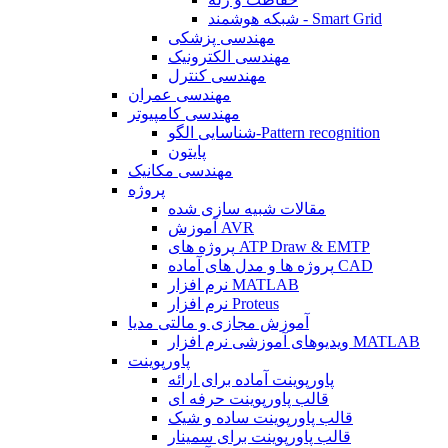
شبکه هوشمند - Smart Grid
مهندسی پزشکی
مهندسی الکترونیک
مهندسی کنترل
مهندسی عمران
مهندسی کامپیوتر
شناسایی الگو-Pattern recognition
پایتون
مهندسی مکانیک
پروژه
مقالات شبیه سازی شده
آموزش AVR
پروژه های ATP Draw & EMTP
پروژه ها و مدل های آماده CAD
نرم افزار MATLAB
نرم افزار Proteus
آموزش مجازی و مالتی مدیا
ویدیوهای آموزشی نرم افزار MATLAB
پاورپوینت
پاورپوینت آماده برای ارائه
قالب پاورپوینت حرفه ای
قالب پاورپوینت ساده و شیک
قالب پاورپوینت برای سمینار