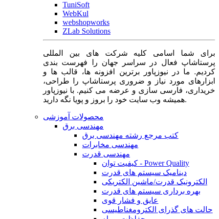
TuniSoft
WebKul
webshopworks
ZLab Solutions
برای شما اسامی کلیه شرکت های بین المللی
پرستاشاپ فعال در سراسر جهان را فهرست بندی
کردیم. ما در نیوزپاور برترین افزونه ها، قالب ها و
ابزارهای مورد نیاز و ضروری پرستاشاپ را طراحی،
خریداری، فارسی سازی و عرضه می کنیم. با نیوزپاور
همیشه وب سایت خود را بروز و پویا نگه دارید.
محصولات آموزشی
مهندسی برق
کتب مرجع رشته مهندسی برق
مهندسی مخابرات
مهندسی قدرت
کیفیت توان - Power Quality
دینامیک سیستم های قدرت
الکترونیک قدرت/ماشین الکتریکی
بهره برداری سیستم های قدرت
عایق و فشار قوی
حالت های گذرای الکترومغناطیسی
حفاظت و رله