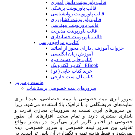
قالب پاورپوینت دانش آموزی
قالب پاورپوینت پزشکی
قالب پاورپوینت روانشناسی
قالب پاورپوینت کشاورزی
قالب پاورپوینت مهندسی
قالب پاورپوینت مدیریت
قالب پاورپوینت حسابداری
کتاب و مراجع درسی
جزوات آموزشی دارای مجوز از اساتید
آموزش زبان انگلیسی
کتاب چاپی دست دوم
کتاب الکترونیک - EBook
خرید کتاب چاپی ( نو )
کتاب آف ست خارجی
هاست و سرور
سرورهای نیمه خصوصی پرستاشاپ
سرور ابری نیمه خصوصی یا نیمه اختصاصی، عمدتا برای
سایت‌های فروشگاهی و با ترافیک بالا استفاده می‌شود. زیرا
این سرورهای ابری نسبت به سرورهای مجازی قدرت و
پایداری بیشتری دارند و تمام سخت افزارهای آن بطور
خصوصی در اختیار کاربر قرار می‌گیرند. در بیشتر مواقع
تفاوتی بین سرور نیمه خصوصی و سرور خصوصی دیده
نمی‌شود و فقط هزینه تهیه و نگهداری آن پایین تر است. در