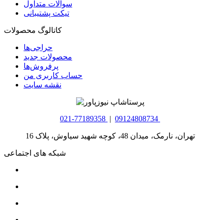
سوالات متداول
تیکت پشتیبانی
کاتالوگ محصولات
حراجی‌ها
محصولات جدید
پرفروش‌ها
حساب کاربری من
نقشه سایت
021-77189358
|
09124808734
تهران، نارمک، میدان 48، کوچه شهید سیاوش، پلاک 16
شبکه های اجتماعی