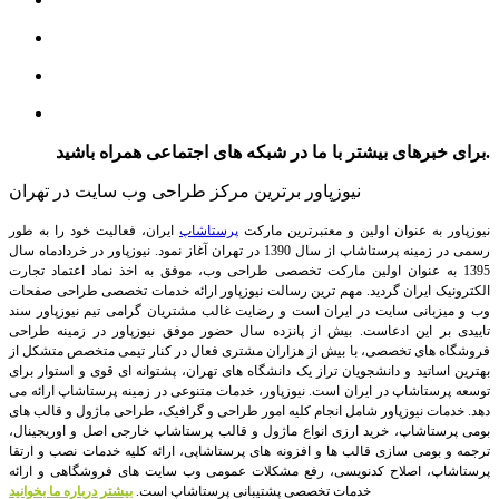
برای خبرهای بیشتر با ما در شبکه های اجتماعی همراه باشید.
نیوزپاور برترین مرکز طراحی وب سایت در تهران
نیوزپاور به عنوان اولین و معتبرترین مارکت
پرستاشاپ
ایران، فعالیت خود را به طور
رسمی در زمینه پرستاشاپ از سال 1390 در تهران آغاز نمود. نیوزپاور در خردادماه سال
1395 به عنوان اولین مارکت تخصصی طراحی وب، موفق به اخذ نماد اعتماد تجارت
الکترونیک ایران گردید. مهم ترین رسالت نیوزپاور ارائه خدمات تخصصی طراحی صفحات
وب و میزبانی سایت در ایران است و رضایت غالب مشتریان گرامی تیم نیوزپاور سند
تاییدی بر این ادعاست. بیش از پانزده سال حضور موفق نیوزپاور در زمینه طراحی
فروشگاه های تخصصی، با بیش از هزاران مشتری فعال در کنار تیمی متخصص متشکل از
بهترین اساتید و دانشجویان تراز یک دانشگاه های تهران، پشتوانه ای قوی و استوار برای
توسعه پرستاشاپ در ایران است.
نیوزپاور، خدمات متنوعی در زمینه پرستاشاپ ارائه می
دهد. خدمات نیوزپاور شامل انجام کلیه امور طراحی و گرافیک، طراحی ماژول و قالب های
بومی پرستاشاپ، خرید ارزی انواع ماژول و قالب پرستاشاپ خارجی اصل و اوریجینال،
ترجمه و بومی سازی قالب ها و افزونه های پرستاشاپی، ارائه کلیه خدمات نصب و ارتقا
پرستاشاپ، اصلاح کدنویسی، رفع مشکلات عمومی وب سایت های فروشگاهی و ارائه
خدمات تخصصی پشتیبانی پرستاشاپ است.
بیشتر درباره ما بخوانید