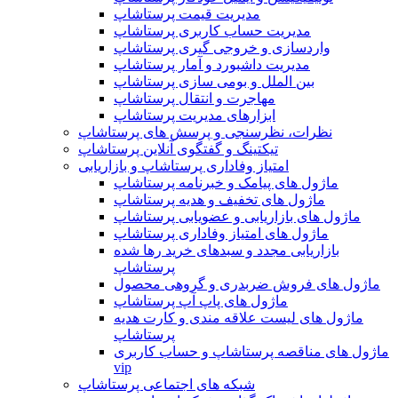
مدیریت قیمت پرستاشاپ
مدیریت حساب کاربری پرستاشاپ
واردسازی و خروجی گیری پرستاشاپ
مدیریت داشبورد و آمار پرستاشاپ
بین الملل و بومی سازی پرستاشاپ
مهاجرت و انتقال پرستاشاپ
ابزارهای مدیریت پرستاشاپ
نظرات، نظرسنجی و پرسش های پرستاشاپ
تیکتینگ و گفتگوی آنلاین پرستاشاپ
امتیاز وفاداری پرستاشاپ و بازاریابی
ماژول های پیامک و خبرنامه پرستاشاپ
ماژول های تخفیف و هدیه پرستاشاپ
ماژول های بازاریابی و عضویابی پرستاشاپ
ماژول های امتیاز وفاداری پرستاشاپ
بازاریابی مجدد و سبدهای خرید رها شده
پرستاشاپ
ماژول های فروش ضربدری و گروهی محصول
ماژول های پاپ آپ پرستاشاپ
ماژول های لیست علاقه مندی و کارت هدیه
پرستاشاپ
ماژول های مناقصه پرستاشاپ و حساب کاربری
vip
شبکه های اجتماعی پرستاشاپ