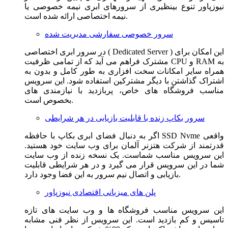
نیوزپاور تنوع بینظیری از سرورهای ابری نیمه خصوصی یا
نیمه اختصاصی ارائه شده است.
سرور خصوصی سفارشی مدیریت شده
در سرور ابری اختصاصی ( Dedicated Server ) این امکان برای
مشترک فراهم می آید که از تمامی ظرفیت CPU و RAM به
همراه سایر امکانات سخت افزاری به طور کامل و بدون به
اشتراک گذاشتن با دیگر مشترکین استفاده شود. این سرویس
مناسب فروشگاه های خاص، پربازدید با نیازمندی های
بخصوص است.
سرور بکاپ زنده با قابلیت بازیابی در هر شرایطی
اگر به دنبال فضای ابری بکاپ با حافظه SSD Nvme واقعی
قدرتمند از شرکت هتزنر آلمان برای وب سایت خود هستید.
این سرویس مناسب شماست. یک نسخه زنده از وب سایت
شما در این سرویس قرار می گیرد و در هر شرایطی قابلیت
بازیابی و اتصال نیم سرور به این فضا وجود دارد.
پلن های میزبانی اقتصادی نیوزپاور
این سرویس مناسب فروشگاه ها و وب سایت های تازه
تاسیس و کم بازدید است. این سرویس از نظر فنی مشابه