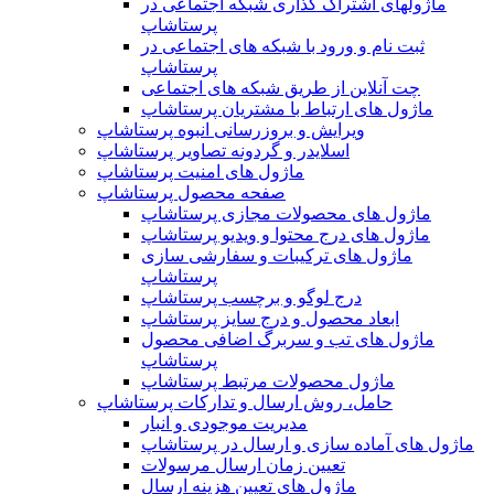
ماژولهای اشتراک‌ گذاری شبکه اجتماعی در
پرستاشاپ
ثبت نام و ورود با شبکه های اجتماعی در
پرستاشاپ
چت آنلاین از طریق شبکه های اجتماعی
ماژول های ارتباط با مشتریان پرستاشاپ
ویرایش و بروزرسانی انبوه پرستاشاپ
اسلایدر و گردونه تصاویر پرستاشاپ
ماژول های امنیت پرستاشاپ
صفحه محصول پرستاشاپ
ماژول های محصولات مجازی پرستاشاپ
ماژول های درج محتوا و ویدیو پرستاشاپ
ماژول های ترکیبات و سفارشی سازی
پرستاشاپ
درج لوگو و برچسب پرستاشاپ
ابعاد محصول و درج سایز پرستاشاپ
ماژول های تب و سربرگ اضافی محصول
پرستاشاپ
ماژول محصولات مرتبط پرستاشاپ
حامل، روش ارسال و تدارکات پرستاشاپ
مدیریت موجودی و انبار
ماژول های آماده سازی و ارسال در پرستاشاپ
تعیین زمان ارسال مرسولات
ماژول های تعیین هزینه ارسال