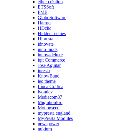
ether création
ETSSoft
FME
GloboSoftware
Hamsa
HDclic
HiddenTechies
Hipresta
idnovate
inno-mods
innovadeluxe
iqit Commerce
Jose Aguilar
jpresta
KnowBand
leo theme
Línea Gráfica
lyondev
Mediacom87
MigrationPro
Motionseed
mypresta england
MyPresta Modules
newspower
nukium