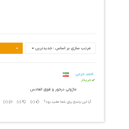
پیشنهاد شود!
طراحی تمیز و آسان برای سفارشی ساز
باکس جستجو در موقعیت مورد انتظار در وب 
کادر جستجو و تعداد نتایج جستجوی نمایش د
مرتب سازی بر اساس :
جدیدترین
دموی ماژول
احمد خرمی
دموی ماژول در وب سایت
خریدار
ماژولی درخور و فوق العادس
آیا این پاسخ برای شما مفید بود؟
0
0
0
اخرین تغییرات ماژول
نسخه 2.2.2 :