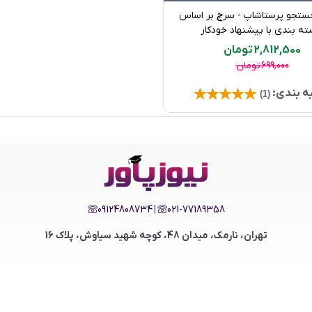
ستجو پرستاشاپ - سرچ بر اساس
خرید محصول
ه بندی با پیشنهاد خودکار
2,812,500 تومان
699,000 تومان
ه بندی:
(1)
09124808734
|
021-77189358
تهران، نارمک، میدان 48، کوچه شهید سیاوش، پلاک 16