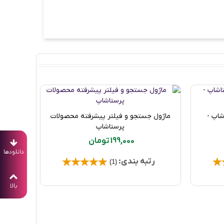
ماژول 
اپ -
ماژول جستجو و فیلتر پیشرفته محصولات
خرید محصول
پرستاشاپ
199,000 تومان
رت
دانلودها
رتبه بندی:
(1)
بالا