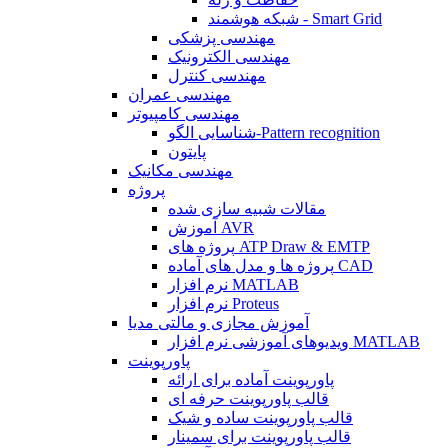
شبکه هوشمند - Smart Grid
مهندسی پزشکی
مهندسی الکترونیک
مهندسی کنترل
مهندسی عمران
مهندسی کامپیوتر
شناسایی الگو-Pattern recognition
پایتون
مهندسی مکانیک
پروژه
مقالات شبیه سازی شده
آموزش AVR
پروژه های ATP Draw & EMTP
پروژه ها و مدل های آماده CAD
نرم افزار MATLAB
نرم افزار Proteus
آموزش مجازی و مالتی مدیا
ویدیوهای آموزشی نرم افزار MATLAB
پاورپوینت
پاورپوینت آماده برای ارائه
قالب پاورپوینت حرفه ای
قالب پاورپوینت ساده و شیک
قالب پاورپوینت برای سمینار