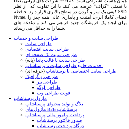
همان هاست اشتراکی است که 99% شرکت های ایرانی بعضا
با قیمتی "گزاف" عرضه می کنند با این تفاوت که از نظر
کیفی یک سر و گردن در سطح بالاتری قرار دارد. حافظه SSD
Nvme، فضای کاملا ابری، امنیت و پایداری عالی همه چیز را
برای ایجاد یک فروشگاه جدید فراهم می کند و دغدغه های
شما را به حداقل می رساند.
طراحی سایت و خدمات
طراحی سایت
طراحی سایت اقتصادی
طراحی سایت تک صفحه ای
طراحی سایت با قالب پاندا
(پایه)
خدمات جامع طراحی سایت با پرستاشاپ
طراحی سایت اختصاصی با پرستاشاپ
(حرفه ای)
طراحی و گرافیک
طراحی بنر
طراحی لوگو
فونت طراحی وب
ماژول پرستاشاپ
بلاگ و تولید محتوای پرستاشاپ
ماژول های B2B پرستاشاپ
پرداخت و امور مالی پرستاشاپ
صدور فاکتور پرستاشاپ
درگاه پرداخت پرستاشاپ