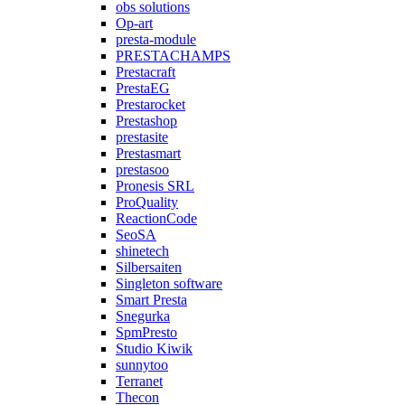
obs solutions
Op-art
presta-module
PRESTACHAMPS
Prestacraft
PrestaEG
Prestarocket
Prestashop
prestasite
Prestasmart
prestasoo
Pronesis SRL
ProQuality
ReactionCode
SeoSA
shinetech
Silbersaiten
Singleton software
Smart Presta
Snegurka
SpmPresto
Studio Kiwik
sunnytoo
Terranet
Thecon