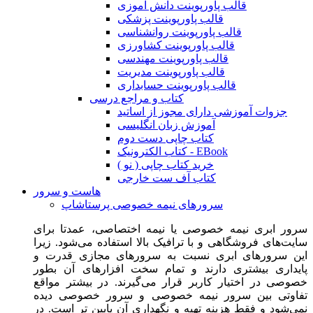
قالب پاورپوینت دانش آموزی
قالب پاورپوینت پزشکی
قالب پاورپوینت روانشناسی
قالب پاورپوینت کشاورزی
قالب پاورپوینت مهندسی
قالب پاورپوینت مدیریت
قالب پاورپوینت حسابداری
کتاب و مراجع درسی
جزوات آموزشی دارای مجوز از اساتید
آموزش زبان انگلیسی
کتاب چاپی دست دوم
کتاب الکترونیک - EBook
خرید کتاب چاپی ( نو )
کتاب آف ست خارجی
هاست و سرور
سرورهای نیمه خصوصی پرستاشاپ
سرور ابری نیمه خصوصی یا نیمه اختصاصی، عمدتا برای
سایت‌های فروشگاهی و با ترافیک بالا استفاده می‌شود. زیرا
این سرورهای ابری نسبت به سرورهای مجازی قدرت و
پایداری بیشتری دارند و تمام سخت افزارهای آن بطور
خصوصی در اختیار کاربر قرار می‌گیرند. در بیشتر مواقع
تفاوتی بین سرور نیمه خصوصی و سرور خصوصی دیده
نمی‌شود و فقط هزینه تهیه و نگهداری آن پایین تر است. در