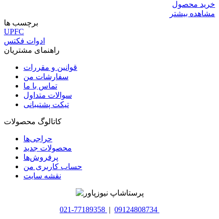
خرید محصول
مشاهده بیشتر
برچسب ها
UPFC
ادوات فکتس
راهنمای مشتریان
قوانین و مقررات
سفارشات من
تماس با ما
سوالات متداول
تیکت پشتیبانی
کاتالوگ محصولات
حراجی‌ها
محصولات جدید
پرفروش‌ها
حساب کاربری من
نقشه سایت
021-77189358
|
09124808734