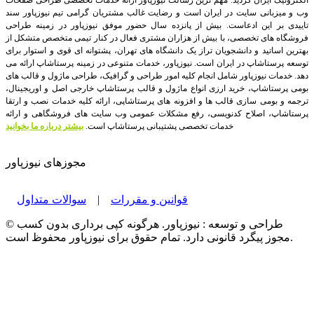
الکترونیک ایران گردید. مهم ترین رسالت نیوزپاور ارائه خدمات تخصصی طراحی صفحات
وب و میزبانی سایت در ایران است و رضایت غالب مشتریان گرامی تیم نیوزپاور سند
تاییدی بر این ادعاست. بیش از پانزده سال حضور موفق نیوزپاور در زمینه طراحی
فروشگاه های تخصصی، با بیش از هزاران مشتری فعال در کنار تیمی متخصص متشکل از
بهترین اساتید و دانشجویان تراز یک دانشگاه های تهران، پشتوانه ای قوی و استوار برای
توسعه پرستاشاپ در ایران است.
نیوزپاور، خدمات متنوعی در زمینه پرستاشاپ ارائه می
دهد. خدمات نیوزپاور شامل انجام کلیه امور طراحی و گرافیک، طراحی ماژول و قالب های
بومی پرستاشاپ، خرید ارزی انواع ماژول و قالب پرستاشاپ خارجی اصل و اوریجینال،
ترجمه و بومی سازی قالب ها و افزونه های پرستاشاپی، ارائه کلیه خدمات نصب و ارتقا
پرستاشاپ، اصلاح کدنویسی، رفع مشکلات عمومی وب سایت های فروشگاهی و ارائه
خدمات تخصصی پشتیبانی پرستاشاپ است.
بیشتر درباره ما بخوانید
مجوزهای نیوزپاور
قوانین و مقررات
|
سوالات متداول
© طراحی و توسعه : نیوزپاور. هرگونه کپی برداری بدون کسب
مجوز پیگرد قانونی دارد. تمام حقوق برای نیوزپاور محفوظ است.