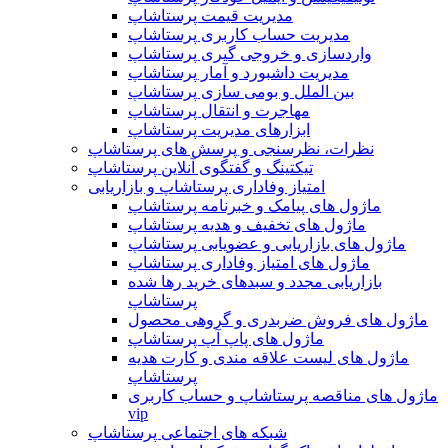
مدیریت قیمت پرستاشاپ
مدیریت حساب کاربری پرستاشاپ
واردسازی و خروجی گیری پرستاشاپ
مدیریت داشبورد و آمار پرستاشاپ
بین الملل و بومی سازی پرستاشاپ
مهاجرت و انتقال پرستاشاپ
ابزارهای مدیریت پرستاشاپ
نظرات، نظرسنجی و پرسش های پرستاشاپ
تیکتینگ و گفتگوی آنلاین پرستاشاپ
امتیاز وفاداری پرستاشاپ و بازاریابی
ماژول های پیامک و خبرنامه پرستاشاپ
ماژول های تخفیف و هدیه پرستاشاپ
ماژول های بازاریابی و عضویابی پرستاشاپ
ماژول های امتیاز وفاداری پرستاشاپ
بازاریابی مجدد و سبدهای خرید رها شده
پرستاشاپ
ماژول های فروش ضربدری و گروهی محصول
ماژول های پاپ آپ پرستاشاپ
ماژول های لیست علاقه مندی و کارت هدیه
پرستاشاپ
ماژول های مناقصه پرستاشاپ و حساب کاربری
vip
شبکه های اجتماعی پرستاشاپ