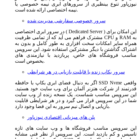
نیوزپاور تنوع بینظیری از سرورهای ابری نیمه خصوصی یا
نیمه اختصاصی ارائه شده است.
سرور خصوصی سفارشی مدیریت شده
در سرور ابری اختصاصی ( Dedicated Server ) این امکان برای
مشترک فراهم می آید که از تمامی ظرفیت CPU و RAM به
همراه سایر امکانات سخت افزاری به طور کامل و بدون به
اشتراک گذاشتن با دیگر مشترکین استفاده شود. این سرویس
مناسب فروشگاه های خاص، پربازدید با نیازمندی های
بخصوص است.
سرور بکاپ زنده با قابلیت بازیابی در هر شرایطی
اگر به دنبال فضای ابری بکاپ با حافظه SSD Nvme واقعی
قدرتمند از شرکت هتزنر آلمان برای وب سایت خود هستید.
این سرویس مناسب شماست. یک نسخه زنده از وب سایت
شما در این سرویس قرار می گیرد و در هر شرایطی قابلیت
بازیابی و اتصال نیم سرور به این فضا وجود دارد.
پلن های میزبانی اقتصادی نیوزپاور
این سرویس مناسب فروشگاه ها و وب سایت های تازه
تاسیس و کم بازدید است. این سرویس از نظر فنی مشابه