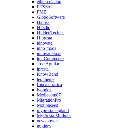
ether création
ETSSoft
FME
GloboSoftware
Hamsa
HDclic
HiddenTechies
Hipresta
idnovate
inno-mods
innovadeluxe
iqit Commerce
Jose Aguilar
jpresta
KnowBand
leo theme
Línea Gráfica
lyondev
Mediacom87
MigrationPro
Motionseed
mypresta england
MyPresta Modules
newspower
nukium