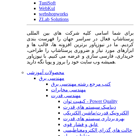
TuniSoft
WebKul
webshopworks
ZLab Solutions
برای شما اسامی کلیه شرکت های بین المللی
پرستاشاپ فعال در سراسر جهان را فهرست بندی
کردیم. ما در نیوزپاور برترین افزونه ها، قالب ها و
ابزارهای مورد نیاز و ضروری پرستاشاپ را طراحی،
خریداری، فارسی سازی و عرضه می کنیم. با نیوزپاور
همیشه وب سایت خود را بروز و پویا نگه دارید.
محصولات آموزشی
مهندسی برق
کتب مرجع رشته مهندسی برق
مهندسی مخابرات
مهندسی قدرت
کیفیت توان - Power Quality
دینامیک سیستم های قدرت
الکترونیک قدرت/ماشین الکتریکی
بهره برداری سیستم های قدرت
عایق و فشار قوی
حالت های گذرای الکترومغناطیسی
حفاظت و رله