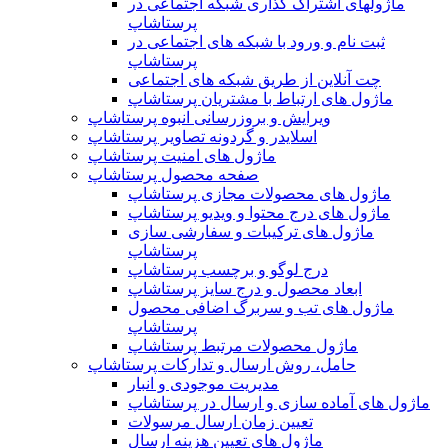
ماژولهای اشتراک‌ گذاری شبکه اجتماعی در
پرستاشاپ
ثبت نام و ورود با شبکه های اجتماعی در
پرستاشاپ
چت آنلاین از طریق شبکه های اجتماعی
ماژول های ارتباط با مشتریان پرستاشاپ
ویرایش و بروزرسانی انبوه پرستاشاپ
اسلایدر و گردونه تصاویر پرستاشاپ
ماژول های امنیت پرستاشاپ
صفحه محصول پرستاشاپ
ماژول های محصولات مجازی پرستاشاپ
ماژول های درج محتوا و ویدیو پرستاشاپ
ماژول های ترکیبات و سفارشی سازی
پرستاشاپ
درج لوگو و برچسب پرستاشاپ
ابعاد محصول و درج سایز پرستاشاپ
ماژول های تب و سربرگ اضافی محصول
پرستاشاپ
ماژول محصولات مرتبط پرستاشاپ
حامل، روش ارسال و تدارکات پرستاشاپ
مدیریت موجودی و انبار
ماژول های آماده سازی و ارسال در پرستاشاپ
تعیین زمان ارسال مرسولات
ماژول های تعیین هزینه ارسال