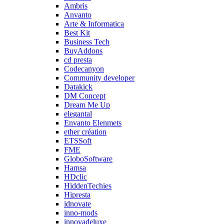
Ambris
Anvanto
Arte & Informatica
Best Kit
Business Tech
BuyAddons
cd presta
Codecanyon
Community developer
Datakick
DM Concept
Dream Me Up
elegantal
Envanto Elenmets
ether création
ETSSoft
FME
GloboSoftware
Hamsa
HDclic
HiddenTechies
Hipresta
idnovate
inno-mods
innovadeluxe