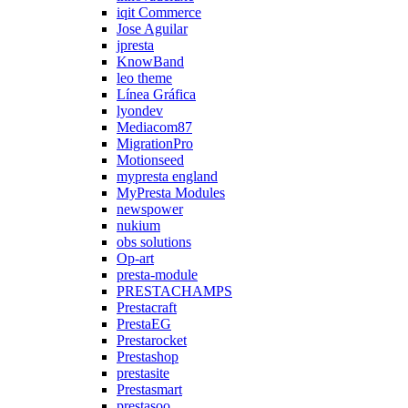
iqit Commerce
Jose Aguilar
jpresta
KnowBand
leo theme
Línea Gráfica
lyondev
Mediacom87
MigrationPro
Motionseed
mypresta england
MyPresta Modules
newspower
nukium
obs solutions
Op-art
presta-module
PRESTACHAMPS
Prestacraft
PrestaEG
Prestarocket
Prestashop
prestasite
Prestasmart
prestasoo