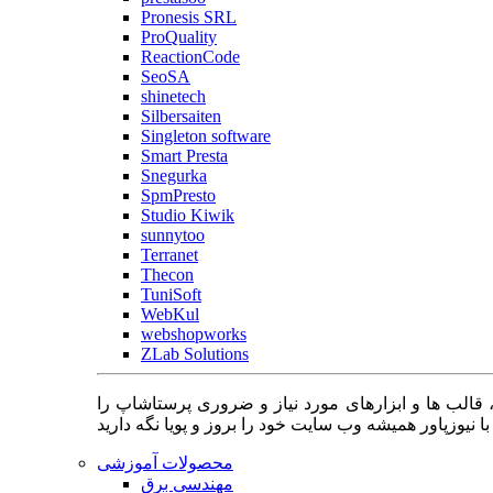
Pronesis SRL
ProQuality
ReactionCode
SeoSA
shinetech
Silbersaiten
Singleton software
Smart Presta
Snegurka
SpmPresto
Studio Kiwik
sunnytoo
Terranet
Thecon
TuniSoft
WebKul
webshopworks
ZLab Solutions
 قالب ها و ابزارهای مورد نیاز و ضروری پرستاشاپ را
محصولات آموزشی
مهندسی برق