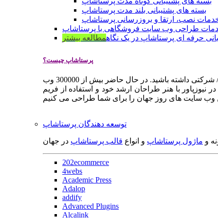
بسته های پشتیبانی کوتاه مدت پرستاشاپ
بسته های پشتیبانی بلند مدت پرستاشاپ
دمات نصب، ارتقا و بروزرسانی پرستاشاپ
مات طراحی وب سایت فروشگاهی با پرستاشاپ
انی حرفه ای پرستاشاپ در یک نگاه
مطالعه بیشتر
پرستاشاپ چیست؟
پرستاشاپ یک سیستم مدیریت وب سایت / فروشگاه آنلاین اپن سورس است که به شما کمک می کند به سرعت یک وب سایت فروشگاهی / شرکتی داشته باشید. در حال حاضر بیش از 300000 وب
 نیوزپاور با هنر طراحان ارشد خود و استفاده از فریم
توسعه دهندگان پرستاشاپ
نه و
ماژول پرستاشاپ
و انواع
قالب پرستاشاپ
در جهان
202ecommerce
4webs
Academic Press
Adalop
addify
Advanced Plugins
Alcalink