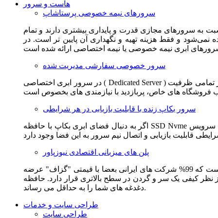
هاست و سرور
سرورهای نیمه خصوصی پرستاشاپ
سبت به سرورهای مجازی قدرت و پایداری بیشتری دارند و تمام
می‌شود و فقط هزینه تهیه و نگهداری آن پایین تر است. در
سرور خصوصی سفارشی مدیریت شده
در سرور ابری اختصاصی ( Dedicated Server ) این امکان برای مشترک فراهم می آید که از تمامی ظرفیت CPU و RAM به همراه سایر امکانات سخت افزاری به طور کامل و بدون به اشتراک گذاشتن با
سرور بکاپ زنده با قابلیت بازیابی در هر شرایطی
اگر به دنبال فضای ابری بکاپ با حافظه SSD Nvme واقعی قدرتمند از شرکت هتزنر آلمان برای وب سایت خود هستید. این سرویس مناسب شماست. یک نسخه زنده از وب سایت شما در این سرویس
پلن های میزبانی اقتصادی نیوزپاور
این سرویس مناسب فروشگاه ها و وب سایت های تازه تاسیس و کم بازدید است. این سرویس از نظر فنی مشابه همان هاست اشتراکی است که 99% شرکت های ایرانی بعضا با قیمتی "گزاف" عرضه
 بالاتری قرار دارد. حافظه SSD Nvme، فضای کاملا ابری، امنیت و پایداری عالی همه چیز را برای ایجاد یک فروشگاه جدید فراهم می کند و
دغدغه های شما را به حداقل می رساند.
طراحی سایت و خدمات
طراحی سایت