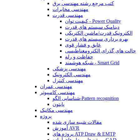
کتب مرجع رشته مهندسی برق
مهندسی مخابرات
مهندسی قدرت
کیفیت توان - Power Quality
دینامیک سیستم های قدرت
الکترونیک قدرت/ماشین الکتریکی
بهره برداری سیستم های قدرت
عایق و فشار قوی
حالت های گذرای الکترومغناطیسی
حفاظت و رله
شبکه هوشمند - Smart Grid
مهندسی پزشکی
مهندسی الکترونیک
مهندسی کنترل
مهندسی عمران
مهندسی کامپیوتر
شناسایی الگو-Pattern recognition
پایتون
مهندسی مکانیک
پروژه
مقالات شبیه سازی شده
آموزش AVR
پروژه های ATP Draw & EMTP
پروژه ها و مدل های آماده CAD