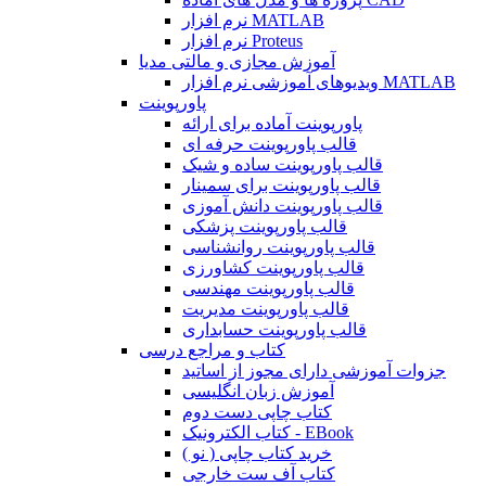
نرم افزار MATLAB
نرم افزار Proteus
آموزش مجازی و مالتی مدیا
ویدیوهای آموزشی نرم افزار MATLAB
پاورپوینت
پاورپوینت آماده برای ارائه
قالب پاورپوینت حرفه ای
قالب پاورپوینت ساده و شیک
قالب پاورپوینت برای سمینار
قالب پاورپوینت دانش آموزی
قالب پاورپوینت پزشکی
قالب پاورپوینت روانشناسی
قالب پاورپوینت کشاورزی
قالب پاورپوینت مهندسی
قالب پاورپوینت مدیریت
قالب پاورپوینت حسابداری
کتاب و مراجع درسی
جزوات آموزشی دارای مجوز از اساتید
آموزش زبان انگلیسی
کتاب چاپی دست دوم
کتاب الکترونیک - EBook
خرید کتاب چاپی ( نو )
کتاب آف ست خارجی