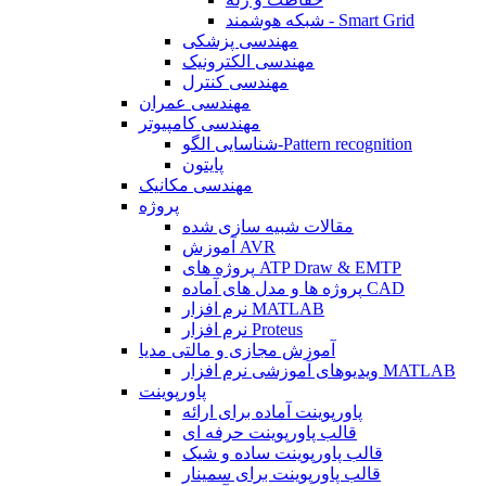
شبکه هوشمند - Smart Grid
مهندسی پزشکی
مهندسی الکترونیک
مهندسی کنترل
مهندسی عمران
مهندسی کامپیوتر
شناسایی الگو-Pattern recognition
پایتون
مهندسی مکانیک
پروژه
مقالات شبیه سازی شده
آموزش AVR
پروژه های ATP Draw & EMTP
پروژه ها و مدل های آماده CAD
نرم افزار MATLAB
نرم افزار Proteus
آموزش مجازی و مالتی مدیا
ویدیوهای آموزشی نرم افزار MATLAB
پاورپوینت
پاورپوینت آماده برای ارائه
قالب پاورپوینت حرفه ای
قالب پاورپوینت ساده و شیک
قالب پاورپوینت برای سمینار