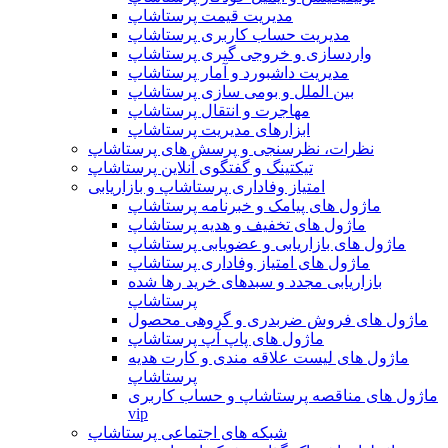
مدیریت قیمت پرستاشاپ
مدیریت حساب کاربری پرستاشاپ
واردسازی و خروجی گیری پرستاشاپ
مدیریت داشبورد و آمار پرستاشاپ
بین الملل و بومی سازی پرستاشاپ
مهاجرت و انتقال پرستاشاپ
ابزارهای مدیریت پرستاشاپ
نظرات، نظرسنجی و پرسش های پرستاشاپ
تیکتینگ و گفتگوی آنلاین پرستاشاپ
امتیاز وفاداری پرستاشاپ و بازاریابی
ماژول های پیامک و خبرنامه پرستاشاپ
ماژول های تخفیف و هدیه پرستاشاپ
ماژول های بازاریابی و عضویابی پرستاشاپ
ماژول های امتیاز وفاداری پرستاشاپ
بازاریابی مجدد و سبدهای خرید رها شده
پرستاشاپ
ماژول های فروش ضربدری و گروهی محصول
ماژول های پاپ آپ پرستاشاپ
ماژول های لیست علاقه مندی و کارت هدیه
پرستاشاپ
ماژول های مناقصه پرستاشاپ و حساب کاربری
vip
شبکه های اجتماعی پرستاشاپ