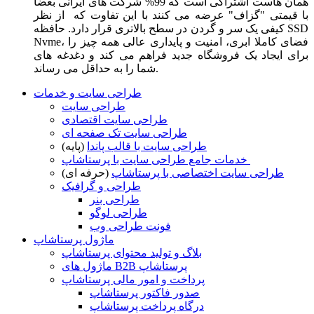
همان هاست اشتراکی است که 99% شرکت های ایرانی بعضا
با قیمتی "گزاف" عرضه می کنند با این تفاوت که از نظر
کیفی یک سر و گردن در سطح بالاتری قرار دارد. حافظه SSD
Nvme، فضای کاملا ابری، امنیت و پایداری عالی همه چیز را
برای ایجاد یک فروشگاه جدید فراهم می کند و دغدغه های
شما را به حداقل می رساند.
طراحی سایت و خدمات
طراحی سایت
طراحی سایت اقتصادی
طراحی سایت تک صفحه ای
طراحی سایت با قالب پاندا
(پایه)
خدمات جامع طراحی سایت با پرستاشاپ
طراحی سایت اختصاصی با پرستاشاپ
(حرفه ای)
طراحی و گرافیک
طراحی بنر
طراحی لوگو
فونت طراحی وب
ماژول پرستاشاپ
بلاگ و تولید محتوای پرستاشاپ
ماژول های B2B پرستاشاپ
پرداخت و امور مالی پرستاشاپ
صدور فاکتور پرستاشاپ
درگاه پرداخت پرستاشاپ