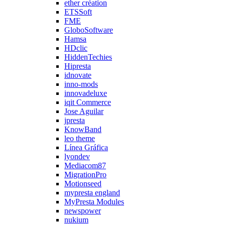
ether création
ETSSoft
FME
GloboSoftware
Hamsa
HDclic
HiddenTechies
Hipresta
idnovate
inno-mods
innovadeluxe
iqit Commerce
Jose Aguilar
jpresta
KnowBand
leo theme
Línea Gráfica
lyondev
Mediacom87
MigrationPro
Motionseed
mypresta england
MyPresta Modules
newspower
nukium