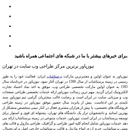
برای خبرهای بیشتر با ما در شبکه های اجتماعی همراه باشید.
نیوزپاور برترین مرکز طراحی وب سایت در تهران
نیوزپاور به عنوان اولین و معتبرترین مارکت
پرستاشاپ
ایران، فعالیت خود را به طور
رسمی در زمینه پرستاشاپ از سال 1390 در تهران آغاز نمود. نیوزپاور در خردادماه سال
1395 به عنوان اولین مارکت تخصصی طراحی وب، موفق به اخذ نماد اعتماد تجارت
الکترونیک ایران گردید. مهم ترین رسالت نیوزپاور ارائه خدمات تخصصی طراحی صفحات
وب و میزبانی سایت در ایران است و رضایت غالب مشتریان گرامی تیم نیوزپاور سند
تاییدی بر این ادعاست. بیش از پانزده سال حضور موفق نیوزپاور در زمینه طراحی
فروشگاه های تخصصی، با بیش از هزاران مشتری فعال در کنار تیمی متخصص متشکل از
بهترین اساتید و دانشجویان تراز یک دانشگاه های تهران، پشتوانه ای قوی و استوار برای
توسعه پرستاشاپ در ایران است.
نیوزپاور، خدمات متنوعی در زمینه پرستاشاپ ارائه می
دهد. خدمات نیوزپاور شامل انجام کلیه امور طراحی و گرافیک، طراحی ماژول و قالب های
بومی پرستاشاپ، خرید ارزی انواع ماژول و قالب پرستاشاپ خارجی اصل و اوریجینال،