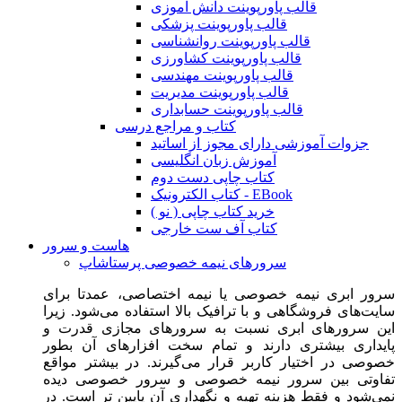
قالب پاورپوینت دانش آموزی
قالب پاورپوینت پزشکی
قالب پاورپوینت روانشناسی
قالب پاورپوینت کشاورزی
قالب پاورپوینت مهندسی
قالب پاورپوینت مدیریت
قالب پاورپوینت حسابداری
کتاب و مراجع درسی
جزوات آموزشی دارای مجوز از اساتید
آموزش زبان انگلیسی
کتاب چاپی دست دوم
کتاب الکترونیک - EBook
خرید کتاب چاپی ( نو )
کتاب آف ست خارجی
هاست و سرور
سرورهای نیمه خصوصی پرستاشاپ
سرور ابری نیمه خصوصی یا نیمه اختصاصی، عمدتا برای
سایت‌های فروشگاهی و با ترافیک بالا استفاده می‌شود. زیرا
این سرورهای ابری نسبت به سرورهای مجازی قدرت و
پایداری بیشتری دارند و تمام سخت افزارهای آن بطور
خصوصی در اختیار کاربر قرار می‌گیرند. در بیشتر مواقع
تفاوتی بین سرور نیمه خصوصی و سرور خصوصی دیده
نمی‌شود و فقط هزینه تهیه و نگهداری آن پایین تر است. در