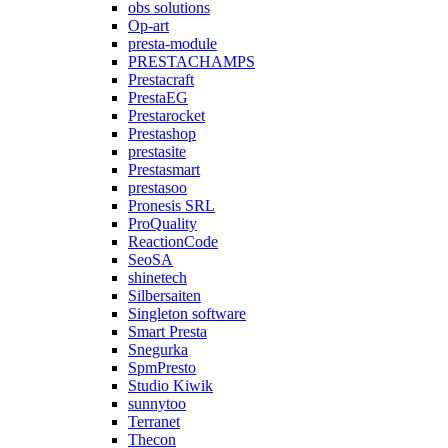
obs solutions
Op-art
presta-module
PRESTACHAMPS
Prestacraft
PrestaEG
Prestarocket
Prestashop
prestasite
Prestasmart
prestasoo
Pronesis SRL
ProQuality
ReactionCode
SeoSA
shinetech
Silbersaiten
Singleton software
Smart Presta
Snegurka
SpmPresto
Studio Kiwik
sunnytoo
Terranet
Thecon