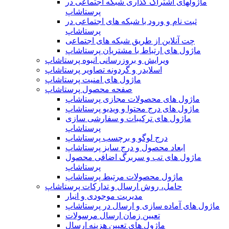
ماژولهای اشتراک‌ گذاری شبکه اجتماعی در
پرستاشاپ
ثبت نام و ورود با شبکه های اجتماعی در
پرستاشاپ
چت آنلاین از طریق شبکه های اجتماعی
ماژول های ارتباط با مشتریان پرستاشاپ
ویرایش و بروزرسانی انبوه پرستاشاپ
اسلایدر و گردونه تصاویر پرستاشاپ
ماژول های امنیت پرستاشاپ
صفحه محصول پرستاشاپ
ماژول های محصولات مجازی پرستاشاپ
ماژول های درج محتوا و ویدیو پرستاشاپ
ماژول های ترکیبات و سفارشی سازی
پرستاشاپ
درج لوگو و برچسب پرستاشاپ
ابعاد محصول و درج سایز پرستاشاپ
ماژول های تب و سربرگ اضافی محصول
پرستاشاپ
ماژول محصولات مرتبط پرستاشاپ
حامل، روش ارسال و تدارکات پرستاشاپ
مدیریت موجودی و انبار
ماژول های آماده سازی و ارسال در پرستاشاپ
تعیین زمان ارسال مرسولات
ماژول های تعیین هزینه ارسال