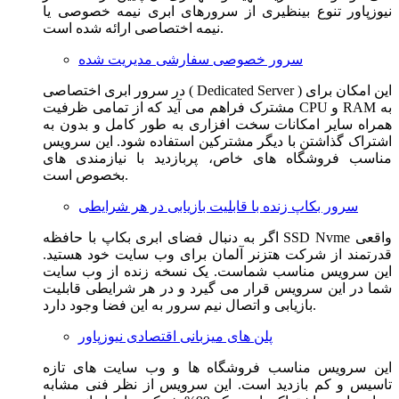
نیوزپاور تنوع بینظیری از سرورهای ابری نیمه خصوصی یا
نیمه اختصاصی ارائه شده است.
سرور خصوصی سفارشی مدیریت شده
در سرور ابری اختصاصی ( Dedicated Server ) این امکان برای
مشترک فراهم می آید که از تمامی ظرفیت CPU و RAM به
همراه سایر امکانات سخت افزاری به طور کامل و بدون به
اشتراک گذاشتن با دیگر مشترکین استفاده شود. این سرویس
مناسب فروشگاه های خاص، پربازدید با نیازمندی های
بخصوص است.
سرور بکاپ زنده با قابلیت بازیابی در هر شرایطی
اگر به دنبال فضای ابری بکاپ با حافظه SSD Nvme واقعی
قدرتمند از شرکت هتزنر آلمان برای وب سایت خود هستید.
این سرویس مناسب شماست. یک نسخه زنده از وب سایت
شما در این سرویس قرار می گیرد و در هر شرایطی قابلیت
بازیابی و اتصال نیم سرور به این فضا وجود دارد.
پلن های میزبانی اقتصادی نیوزپاور
این سرویس مناسب فروشگاه ها و وب سایت های تازه
تاسیس و کم بازدید است. این سرویس از نظر فنی مشابه