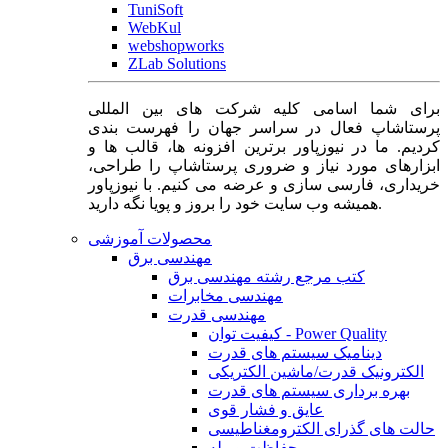
TuniSoft
WebKul
webshopworks
ZLab Solutions
برای شما اسامی کلیه شرکت های بین المللی
پرستاشاپ فعال در سراسر جهان را فهرست بندی
کردیم. ما در نیوزپاور برترین افزونه ها، قالب ها و
ابزارهای مورد نیاز و ضروری پرستاشاپ را طراحی،
خریداری، فارسی سازی و عرضه می کنیم. با نیوزپاور
همیشه وب سایت خود را بروز و پویا نگه دارید.
محصولات آموزشی
مهندسی برق
کتب مرجع رشته مهندسی برق
مهندسی مخابرات
مهندسی قدرت
کیفیت توان - Power Quality
دینامیک سیستم های قدرت
الکترونیک قدرت/ماشین الکتریکی
بهره برداری سیستم های قدرت
عایق و فشار قوی
حالت های گذرای الکترومغناطیسی
حفاظت و رله