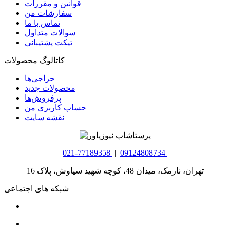
قوانین و مقررات
سفارشات من
تماس با ما
سوالات متداول
تیکت پشتیبانی
کاتالوگ محصولات
حراجی‌ها
محصولات جدید
پرفروش‌ها
حساب کاربری من
نقشه سایت
021-77189358
|
09124808734
تهران، نارمک، میدان 48، کوچه شهید سیاوش، پلاک 16
شبکه های اجتماعی