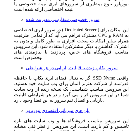
نیوزپاور تنوع بینظیری از سرورهای ابری نیمه خصوصی یا
نیمه اختصاصی ارائه شده است.
سرور خصوصی سفارشی مدیریت شده
در سرور ابری اختصاصی ( Dedicated Server ) این امکان برای
مشترک فراهم می آید که از تمامی ظرفیت CPU و RAM به
همراه سایر امکانات سخت افزاری به طور کامل و بدون به
اشتراک گذاشتن با دیگر مشترکین استفاده شود. این سرویس
مناسب فروشگاه های خاص، پربازدید با نیازمندی های
بخصوص است.
سرور بکاپ زنده با قابلیت بازیابی در هر شرایطی
اگر به دنبال فضای ابری بکاپ با حافظه SSD Nvme واقعی
قدرتمند از شرکت هتزنر آلمان برای وب سایت خود هستید.
این سرویس مناسب شماست. یک نسخه زنده از وب سایت
شما در این سرویس قرار می گیرد و در هر شرایطی قابلیت
بازیابی و اتصال نیم سرور به این فضا وجود دارد.
پلن های میزبانی اقتصادی نیوزپاور
این سرویس مناسب فروشگاه ها و وب سایت های تازه
تاسیس و کم بازدید است. این سرویس از نظر فنی مشابه