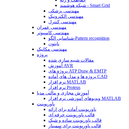
شبکه هوشمند - Smart Grid
مهندسی پزشکی
مهندسی الکترونیک
مهندسی کنترل
مهندسی عمران
مهندسی کامپیوتر
شناسایی الگو-Pattern recognition
پایتون
مهندسی مکانیک
پروژه
مقالات شبیه سازی شده
آموزش AVR
پروژه های ATP Draw & EMTP
پروژه ها و مدل های آماده CAD
نرم افزار MATLAB
نرم افزار Proteus
آموزش مجازی و مالتی مدیا
ویدیوهای آموزشی نرم افزار MATLAB
پاورپوینت
پاورپوینت آماده برای ارائه
قالب پاورپوینت حرفه ای
قالب پاورپوینت ساده و شیک
قالب پاورپوینت برای سمینار