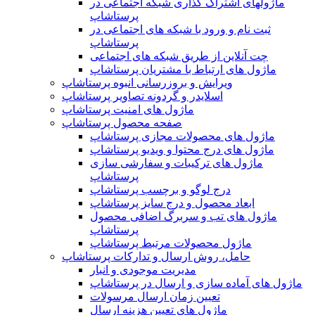
ماژولهای اشتراک‌ گذاری شبکه اجتماعی در
پرستاشاپ
ثبت نام و ورود با شبکه های اجتماعی در
پرستاشاپ
چت آنلاین از طریق شبکه های اجتماعی
ماژول های ارتباط با مشتریان پرستاشاپ
ویرایش و بروزرسانی انبوه پرستاشاپ
اسلایدر و گردونه تصاویر پرستاشاپ
ماژول های امنیت پرستاشاپ
صفحه محصول پرستاشاپ
ماژول های محصولات مجازی پرستاشاپ
ماژول های درج محتوا و ویدیو پرستاشاپ
ماژول های ترکیبات و سفارشی سازی
پرستاشاپ
درج لوگو و برچسب پرستاشاپ
ابعاد محصول و درج سایز پرستاشاپ
ماژول های تب و سربرگ اضافی محصول
پرستاشاپ
ماژول محصولات مرتبط پرستاشاپ
حامل، روش ارسال و تدارکات پرستاشاپ
مدیریت موجودی و انبار
ماژول های آماده سازی و ارسال در پرستاشاپ
تعیین زمان ارسال مرسولات
ماژول های تعیین هزینه ارسال