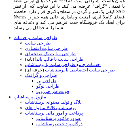
همان هاست اشتراکی است که 99% شرکت های ایرانی بعضا
با قیمتی "گزاف" عرضه می کنند با این تفاوت که از نظر
کیفی یک سر و گردن در سطح بالاتری قرار دارد. حافظه SSD
Nvme، فضای کاملا ابری، امنیت و پایداری عالی همه چیز را
برای ایجاد یک فروشگاه جدید فراهم می کند و دغدغه های
شما را به حداقل می رساند.
طراحی سایت و خدمات
طراحی سایت
طراحی سایت اقتصادی
طراحی سایت تک صفحه ای
طراحی سایت با قالب پاندا
(پایه)
خدمات جامع طراحی سایت با پرستاشاپ
طراحی سایت اختصاصی با پرستاشاپ
(حرفه ای)
طراحی و گرافیک
طراحی بنر
طراحی لوگو
فونت طراحی وب
ماژول پرستاشاپ
بلاگ و تولید محتوای پرستاشاپ
ماژول های B2B پرستاشاپ
پرداخت و امور مالی پرستاشاپ
صدور فاکتور پرستاشاپ
درگاه پرداخت پرستاشاپ