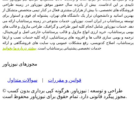
تاییدی بر این ادعاست. بیش از پانزده سال حضور موفق نیوزپاور در زمینه طراحی
فروشگاه های تخصصی، با بیش از هزاران مشتری فعال در کنار تیمی متخصص متشکل از
بهترین اساتید و دانشجویان تراز یک دانشگاه های تهران، پشتوانه ای قوی و استوار برای
توسعه پرستاشاپ در ایران است.
نیوزپاور، خدمات متنوعی در زمینه پرستاشاپ ارائه می
دهد. خدمات نیوزپاور شامل انجام کلیه امور طراحی و گرافیک، طراحی ماژول و قالب های
بومی پرستاشاپ، خرید ارزی انواع ماژول و قالب پرستاشاپ خارجی اصل و اوریجینال،
ترجمه و بومی سازی قالب ها و افزونه های پرستاشاپی، ارائه کلیه خدمات نصب و ارتقا
پرستاشاپ، اصلاح کدنویسی، رفع مشکلات عمومی وب سایت های فروشگاهی و ارائه
خدمات تخصصی پشتیبانی پرستاشاپ است.
بیشتر درباره ما بخوانید
مجوزهای نیوزپاور
قوانین و مقررات
|
سوالات متداول
© طراحی و توسعه : نیوزپاور. هرگونه کپی برداری بدون کسب
مجوز پیگرد قانونی دارد. تمام حقوق برای نیوزپاور محفوظ است.