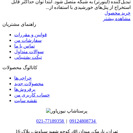
تبدیل‌کننده (اینورتر) به شبکه متصل شود. ابتدا توان حداکثر قابل
استخراج از پنل‌های خورشیدی با استفاده از...
خرید محصول
مشاهده بیشتر
راهنمای مشتریان
قوانین و مقررات
سفارشات من
تماس با ما
سوالات متداول
تیکت پشتیبانی
کاتالوگ محصولات
حراجی‌ها
محصولات جدید
پرفروش‌ها
حساب کاربری من
نقشه سایت
021-77189358
|
09124808734
تهران، نارمک، میدان 48، کوچه شهید سیاوش، پلاک 16