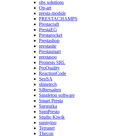
obs solutions
Op-art
presta-module
PRESTACHAMPS
Prestacraft
PrestaEG
Prestarocket
Prestashop
prestasite
Prestasmart
prestasoo
Pronesis SRL
ProQuality
ReactionCode
SeoSA
shinetech
Silbersaiten
Singleton software
Smart Presta
Snegurka
SpmPresto
Studio Kiwik
sunnytoo
Terranet
Thecon