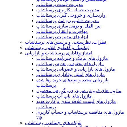
مدیریت قیمت پرستاشاپ
مدیریت حساب کاربری پرستاشاپ
واردسازی و خروجی گیری پرستاشاپ
مدیریت داشبورد و آمار پرستاشاپ
بین الملل و بومی سازی پرستاشاپ
مهاجرت و انتقال پرستاشاپ
ابزارهای مدیریت پرستاشاپ
نظرات، نظرسنجی و پرسش های پرستاشاپ
تیکتینگ و گفتگوی آنلاین پرستاشاپ
امتیاز وفاداری پرستاشاپ و بازاریابی
ماژول های پیامک و خبرنامه پرستاشاپ
ماژول های تخفیف و هدیه پرستاشاپ
ماژول های بازاریابی و عضویابی پرستاشاپ
ماژول های امتیاز وفاداری پرستاشاپ
بازاریابی مجدد و سبدهای خرید رها شده
پرستاشاپ
ماژول های فروش ضربدری و گروهی محصول
ماژول های پاپ آپ پرستاشاپ
ماژول های لیست علاقه مندی و کارت هدیه
پرستاشاپ
ماژول های مناقصه پرستاشاپ و حساب کاربری
vip
شبکه های اجتماعی پرستاشاپ