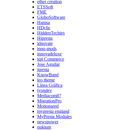
ether création
ETSSoft
FME
GloboSoftware
Hamsa
HDclic
HiddenTechies
Hipresta
idnovate
inno-mods
innovadeluxe
iqit Commerce
Jose Aguilar
jpresta
KnowBand
leo theme
Línea Gráfica
lyondev
Mediacom87
MigrationPro
Motionseed
mypresta england
MyPresta Modules
newspower
nukium