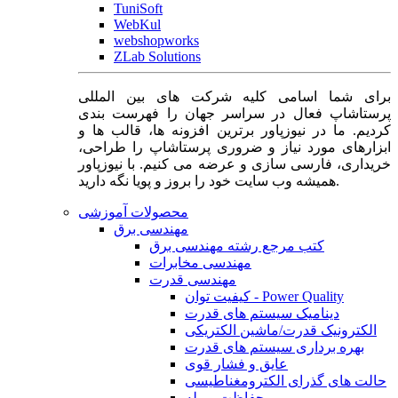
TuniSoft
WebKul
webshopworks
ZLab Solutions
برای شما اسامی کلیه شرکت های بین المللی
پرستاشاپ فعال در سراسر جهان را فهرست بندی
کردیم. ما در نیوزپاور برترین افزونه ها، قالب ها و
ابزارهای مورد نیاز و ضروری پرستاشاپ را طراحی،
خریداری، فارسی سازی و عرضه می کنیم. با نیوزپاور
همیشه وب سایت خود را بروز و پویا نگه دارید.
محصولات آموزشی
مهندسی برق
کتب مرجع رشته مهندسی برق
مهندسی مخابرات
مهندسی قدرت
کیفیت توان - Power Quality
دینامیک سیستم های قدرت
الکترونیک قدرت/ماشین الکتریکی
بهره برداری سیستم های قدرت
عایق و فشار قوی
حالت های گذرای الکترومغناطیسی
حفاظت و رله