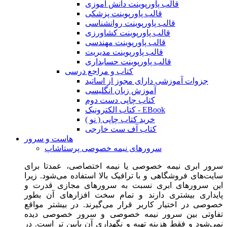
قالب پاورپوینت دانش آموزی
قالب پاورپوینت پزشکی
قالب پاورپوینت روانشناسی
قالب پاورپوینت کشاورزی
قالب پاورپوینت مهندسی
قالب پاورپوینت مدیریت
قالب پاورپوینت حسابداری
کتاب و مراجع درسی
جزوات آموزشی دارای مجوز از اساتید
آموزش زبان انگلیسی
کتاب چاپی دست دوم
کتاب الکترونیک - EBook
خرید کتاب چاپی ( نو )
کتاب آف ست خارجی
هاست و سرور
سرورهای نیمه خصوصی پرستاشاپ
سرور ابری نیمه خصوصی یا نیمه اختصاصی، عمدتا برای
سایت‌های فروشگاهی و با ترافیک بالا استفاده می‌شود. زیرا
این سرورهای ابری نسبت به سرورهای مجازی قدرت و
پایداری بیشتری دارند و تمام سخت افزارهای آن بطور
خصوصی در اختیار کاربر قرار می‌گیرند. در بیشتر مواقع
تفاوتی بین سرور نیمه خصوصی و سرور خصوصی دیده
نمی‌شود و فقط هزینه تهیه و نگهداری آن پایین تر است. در