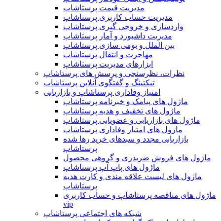
مدیریت قیمت پرستاشاپ
مدیریت حساب کاربری پرستاشاپ
واردسازی و خروجی گیری پرستاشاپ
مدیریت داشبورد و آمار پرستاشاپ
بین الملل و بومی سازی پرستاشاپ
مهاجرت و انتقال پرستاشاپ
ابزارهای مدیریت پرستاشاپ
نظرات، نظرسنجی و پرسش های پرستاشاپ
تیکتینگ و گفتگوی آنلاین پرستاشاپ
امتیاز وفاداری پرستاشاپ و بازاریابی
ماژول های پیامک و خبرنامه پرستاشاپ
ماژول های تخفیف و هدیه پرستاشاپ
ماژول های بازاریابی و عضویابی پرستاشاپ
ماژول های امتیاز وفاداری پرستاشاپ
بازاریابی مجدد و سبدهای خرید رها شده
پرستاشاپ
ماژول های فروش ضربدری و گروهی محصول
ماژول های پاپ آپ پرستاشاپ
ماژول های لیست علاقه مندی و کارت هدیه
پرستاشاپ
ماژول های مناقصه پرستاشاپ و حساب کاربری
vip
شبکه های اجتماعی پرستاشاپ