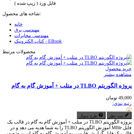
فایل ورد ( زیپ شده )
شاخه های محصول:
خانه
مهندسی برق
مهندسی مخابرات
کتاب الکترونیک - EBook
محصولات مرتبط
خرید محصول
مشاهده بیشتر
پروژه الگوریتم TLBO در متلب + آموزش گام به گام
49,000 تومان
رتبه بندی:
(0)
ثبت نظر
طرح سوال
پروژه الگوریتم TLBO در متلب + آموزش گام به گام در قالب یک
فایل Mfile آموزش الگوریتم TLBO را به شما هدیه می دهد و در
قالب یک فایل گزارش فارسی به آموزش گام به گام این پروژه می