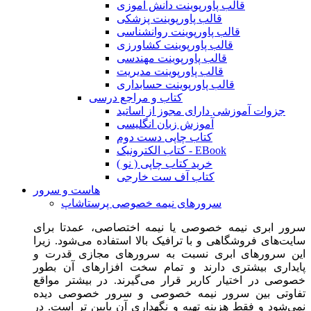
قالب پاورپوینت دانش آموزی
قالب پاورپوینت پزشکی
قالب پاورپوینت روانشناسی
قالب پاورپوینت کشاورزی
قالب پاورپوینت مهندسی
قالب پاورپوینت مدیریت
قالب پاورپوینت حسابداری
کتاب و مراجع درسی
جزوات آموزشی دارای مجوز از اساتید
آموزش زبان انگلیسی
کتاب چاپی دست دوم
کتاب الکترونیک - EBook
خرید کتاب چاپی ( نو )
کتاب آف ست خارجی
هاست و سرور
سرورهای نیمه خصوصی پرستاشاپ
سرور ابری نیمه خصوصی یا نیمه اختصاصی، عمدتا برای
سایت‌های فروشگاهی و با ترافیک بالا استفاده می‌شود. زیرا
این سرورهای ابری نسبت به سرورهای مجازی قدرت و
پایداری بیشتری دارند و تمام سخت افزارهای آن بطور
خصوصی در اختیار کاربر قرار می‌گیرند. در بیشتر مواقع
تفاوتی بین سرور نیمه خصوصی و سرور خصوصی دیده
نمی‌شود و فقط هزینه تهیه و نگهداری آن پایین تر است. در