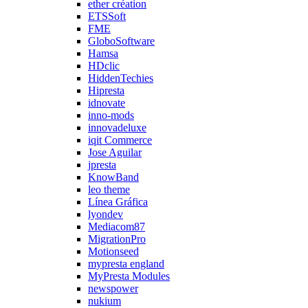
ether création
ETSSoft
FME
GloboSoftware
Hamsa
HDclic
HiddenTechies
Hipresta
idnovate
inno-mods
innovadeluxe
iqit Commerce
Jose Aguilar
jpresta
KnowBand
leo theme
Línea Gráfica
lyondev
Mediacom87
MigrationPro
Motionseed
mypresta england
MyPresta Modules
newspower
nukium