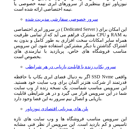
نیوزپاور تنوع بینظیری از سرورهای ابری نیمه خصوصی یا
نیمه اختصاصی ارائه شده است.
سرور خصوصی سفارشی مدیریت شده
در سرور ابری اختصاصی ( Dedicated Server ) این امکان برای
مشترک فراهم می آید که از تمامی ظرفیت CPU و RAM به
همراه سایر امکانات سخت افزاری به طور کامل و بدون به
اشتراک گذاشتن با دیگر مشترکین استفاده شود. این سرویس
مناسب فروشگاه های خاص، پربازدید با نیازمندی های
بخصوص است.
سرور بکاپ زنده با قابلیت بازیابی در هر شرایطی
اگر به دنبال فضای ابری بکاپ با حافظه SSD Nvme واقعی
قدرتمند از شرکت هتزنر آلمان برای وب سایت خود هستید.
این سرویس مناسب شماست. یک نسخه زنده از وب سایت
شما در این سرویس قرار می گیرد و در هر شرایطی قابلیت
بازیابی و اتصال نیم سرور به این فضا وجود دارد.
پلن های میزبانی اقتصادی نیوزپاور
این سرویس مناسب فروشگاه ها و وب سایت های تازه
تاسیس و کم بازدید است. این سرویس از نظر فنی مشابه