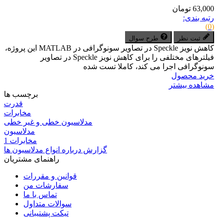
63,000 تومان
رتبه بندی:
(0)
ثبت نظر
طرح سوال
کاهش نویز Speckle در تصاویر سونوگرافی در MATLAB این پروژه،
فیلترهای مختلفی را برای کاهش نویز Speckle در تصاویر
سونوگرافی اجرا می کند، کاملا تست شده
خرید محصول
مشاهده بیشتر
برچسب ها
قدرت
مخابرات
مدلاسیون خطی و غیر خطی
مدلاسیون
مخابرات 1
گزارش درباره انواع مدلاسیون ها
راهنمای مشتریان
قوانین و مقررات
سفارشات من
تماس با ما
سوالات متداول
تیکت پشتیبانی