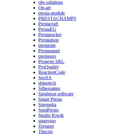
obs solutions
Op-art
presta-module
PRESTACHAMPS
Prestacraft
PrestaEG
Prestarocket
Prestashop
prestasite
Prestasmart
prestasoo
Pronesis SRL
ProQuality
ReactionCode
SeoSA
shinetech
Silbersaiten
Singleton software
Smart Presta
Snegurka
SpmPresto
Studio Kiwik
sunnytoo
Terranet
Thecon