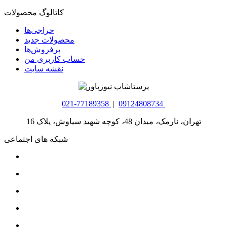
کاتالوگ محصولات
حراجی‌ها
محصولات جدید
پرفروش‌ها
حساب کاربری من
نقشه سایت
021-77189358
|
09124808734
تهران، نارمک، میدان 48، کوچه شهید سیاوش، پلاک 16
شبکه های اجتماعی