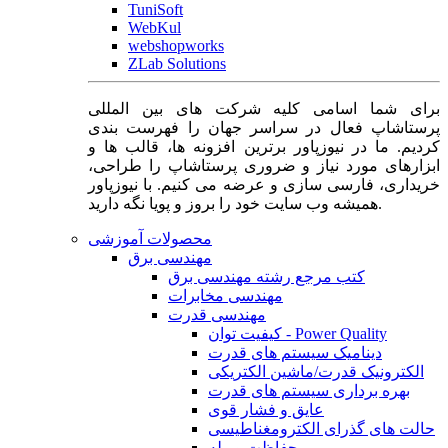
TuniSoft
WebKul
webshopworks
ZLab Solutions
برای شما اسامی کلیه شرکت های بین المللی
پرستاشاپ فعال در سراسر جهان را فهرست بندی
کردیم. ما در نیوزپاور برترین افزونه ها، قالب ها و
ابزارهای مورد نیاز و ضروری پرستاشاپ را طراحی،
خریداری، فارسی سازی و عرضه می کنیم. با نیوزپاور
همیشه وب سایت خود را بروز و پویا نگه دارید.
محصولات آموزشی
مهندسی برق
کتب مرجع رشته مهندسی برق
مهندسی مخابرات
مهندسی قدرت
کیفیت توان - Power Quality
دینامیک سیستم های قدرت
الکترونیک قدرت/ماشین الکتریکی
بهره برداری سیستم های قدرت
عایق و فشار قوی
حالت های گذرای الکترومغناطیسی
حفاظت و رله