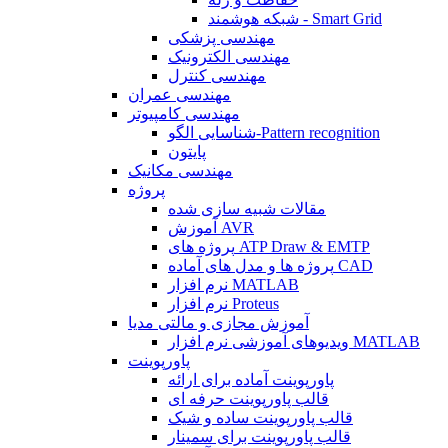
شبکه هوشمند - Smart Grid
مهندسی پزشکی
مهندسی الکترونیک
مهندسی کنترل
مهندسی عمران
مهندسی کامپیوتر
شناسایی الگو-Pattern recognition
پایتون
مهندسی مکانیک
پروژه
مقالات شبیه سازی شده
آموزش AVR
پروژه های ATP Draw & EMTP
پروژه ها و مدل های آماده CAD
نرم افزار MATLAB
نرم افزار Proteus
آموزش مجازی و مالتی مدیا
ویدیوهای آموزشی نرم افزار MATLAB
پاورپوینت
پاورپوینت آماده برای ارائه
قالب پاورپوینت حرفه ای
قالب پاورپوینت ساده و شیک
قالب پاورپوینت برای سمینار