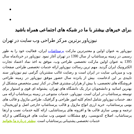
برای خبرهای بیشتر با ما در شبکه های اجتماعی همراه باشید.
نیوزپاور برترین مرکز طراحی وب سایت در تهران
نیوزپاور به عنوان اولین و معتبرترین مارکت
پرستاشاپ
ایران، فعالیت خود را به طور
رسمی در زمینه پرستاشاپ از سال 1390 در تهران آغاز نمود. نیوزپاور در خردادماه سال
1395 به عنوان اولین مارکت تخصصی طراحی وب، موفق به اخذ نماد اعتماد تجارت
الکترونیک ایران گردید. مهم ترین رسالت نیوزپاور ارائه خدمات تخصصی طراحی صفحات
وب و میزبانی سایت در ایران است و رضایت غالب مشتریان گرامی تیم نیوزپاور سند
تاییدی بر این ادعاست. بیش از پانزده سال حضور موفق نیوزپاور در زمینه طراحی
فروشگاه های تخصصی، با بیش از هزاران مشتری فعال در کنار تیمی متخصص متشکل از
بهترین اساتید و دانشجویان تراز یک دانشگاه های تهران، پشتوانه ای قوی و استوار برای
توسعه پرستاشاپ در ایران است.
نیوزپاور، خدمات متنوعی در زمینه پرستاشاپ ارائه می
دهد. خدمات نیوزپاور شامل انجام کلیه امور طراحی و گرافیک، طراحی ماژول و قالب های
بومی پرستاشاپ، خرید ارزی انواع ماژول و قالب پرستاشاپ خارجی اصل و اوریجینال،
ترجمه و بومی سازی قالب ها و افزونه های پرستاشاپی، ارائه کلیه خدمات نصب و ارتقا
پرستاشاپ، اصلاح کدنویسی، رفع مشکلات عمومی وب سایت های فروشگاهی و ارائه
خدمات تخصصی پشتیبانی پرستاشاپ است.
بیشتر درباره ما بخوانید