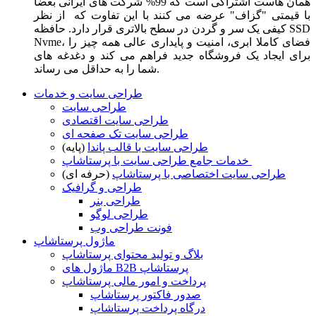
همان هاست اشتراکی است که 99% شرکت های ایرانی بعضا
با قیمتی "گزاف" عرضه می کنند با این تفاوت که از نظر
کیفی یک سر و گردن در سطح بالاتری قرار دارد. حافظه SSD
Nvme، فضای کاملا ابری، امنیت و پایداری عالی همه چیز را
برای ایجاد یک فروشگاه جدید فراهم می کند و دغدغه های
شما را به حداقل می رساند.
طراحی سایت و خدمات
طراحی سایت
طراحی سایت اقتصادی
طراحی سایت تک صفحه ای
طراحی سایت با قالب پاندا
(پایه)
خدمات جامع طراحی سایت با پرستاشاپ
طراحی سایت اختصاصی با پرستاشاپ
(حرفه ای)
طراحی و گرافیک
طراحی بنر
طراحی لوگو
فونت طراحی وب
ماژول پرستاشاپ
بلاگ و تولید محتوای پرستاشاپ
ماژول های B2B پرستاشاپ
پرداخت و امور مالی پرستاشاپ
صدور فاکتور پرستاشاپ
درگاه پرداخت پرستاشاپ