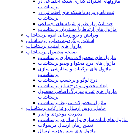
ماژولهای اشتراک‌ گذاری شبکه اجتماعی در
پرستاشاپ
ثبت نام و ورود با شبکه های اجتماعی در
پرستاشاپ
چت آنلاین از طریق شبکه های اجتماعی
ماژول های ارتباط با مشتریان پرستاشاپ
ویرایش و بروزرسانی انبوه پرستاشاپ
اسلایدر و گردونه تصاویر پرستاشاپ
ماژول های امنیت پرستاشاپ
صفحه محصول پرستاشاپ
ماژول های محصولات مجازی پرستاشاپ
ماژول های درج محتوا و ویدیو پرستاشاپ
ماژول های ترکیبات و سفارشی سازی
پرستاشاپ
درج لوگو و برچسب پرستاشاپ
ابعاد محصول و درج سایز پرستاشاپ
ماژول های تب و سربرگ اضافی محصول
پرستاشاپ
ماژول محصولات مرتبط پرستاشاپ
حامل، روش ارسال و تدارکات پرستاشاپ
مدیریت موجودی و انبار
ماژول های آماده سازی و ارسال در پرستاشاپ
تعیین زمان ارسال مرسولات
ماژول های تعیین هزینه ارسال