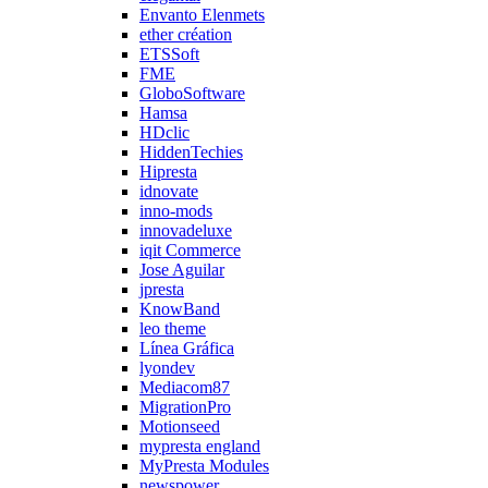
Envanto Elenmets
ether création
ETSSoft
FME
GloboSoftware
Hamsa
HDclic
HiddenTechies
Hipresta
idnovate
inno-mods
innovadeluxe
iqit Commerce
Jose Aguilar
jpresta
KnowBand
leo theme
Línea Gráfica
lyondev
Mediacom87
MigrationPro
Motionseed
mypresta england
MyPresta Modules
newspower