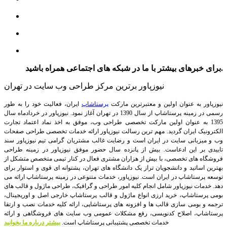
برای خبرهای بیشتر با ما در شبکه های اجتماعی همراه باشید.
نیوزپاور برترین مرکز طراحی وب سایت در تهران
نیوزپاور به عنوان اولین و معتبرترین مارکت
پرستاشاپ
ایران، فعالیت خود را به طور
رسمی در زمینه پرستاشاپ از سال 1390 در تهران آغاز نمود. نیوزپاور در خردادماه سال
1395 به عنوان اولین مارکت تخصصی طراحی وب، موفق به اخذ نماد اعتماد تجارت
الکترونیک ایران گردید. مهم ترین رسالت نیوزپاور ارائه خدمات تخصصی طراحی صفحات
وب و میزبانی سایت در ایران است و رضایت غالب مشتریان گرامی تیم نیوزپاور سند
تاییدی بر این ادعاست. بیش از پانزده سال حضور موفق نیوزپاور در زمینه طراحی
فروشگاه های تخصصی، با بیش از هزاران مشتری فعال در کنار تیمی متخصص متشکل از
بهترین اساتید و دانشجویان تراز یک دانشگاه های تهران، پشتوانه ای قوی و استوار برای
توسعه پرستاشاپ در ایران است.
نیوزپاور، خدمات متنوعی در زمینه پرستاشاپ ارائه می
دهد. خدمات نیوزپاور شامل انجام کلیه امور طراحی و گرافیک، طراحی ماژول و قالب های
بومی پرستاشاپ، خرید ارزی انواع ماژول و قالب پرستاشاپ خارجی اصل و اوریجینال،
ترجمه و بومی سازی قالب ها و افزونه های پرستاشاپی، ارائه کلیه خدمات نصب و ارتقا
پرستاشاپ، اصلاح کدنویسی، رفع مشکلات عمومی وب سایت های فروشگاهی و ارائه
خدمات تخصصی پشتیبانی پرستاشاپ است.
بیشتر درباره ما بخوانید