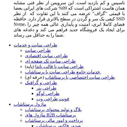
تاسیس و کم بازدید است. این سرویس از نظر فنی مشابه
همان هاست اشتراکی است که 99% شرکت های ایرانی بعضا
با قیمتی "گزاف" عرضه می کنند با این تفاوت که از نظر
کیفی یک سر و گردن در سطح بالاتری قرار دارد. حافظه SSD
Nvme، فضای کاملا ابری، امنیت و پایداری عالی همه چیز را
برای ایجاد یک فروشگاه جدید فراهم می کند و دغدغه های
شما را به حداقل می رساند.
طراحی سایت و خدمات
طراحی سایت
طراحی سایت اقتصادی
طراحی سایت تک صفحه ای
طراحی سایت با قالب پاندا
(پایه)
خدمات جامع طراحی سایت با پرستاشاپ
طراحی سایت اختصاصی با پرستاشاپ
(حرفه ای)
طراحی و گرافیک
طراحی بنر
طراحی لوگو
فونت طراحی وب
ماژول پرستاشاپ
بلاگ و تولید محتوای پرستاشاپ
ماژول های B2B پرستاشاپ
پرداخت و امور مالی پرستاشاپ
صدور فاکتور پرستاشاپ