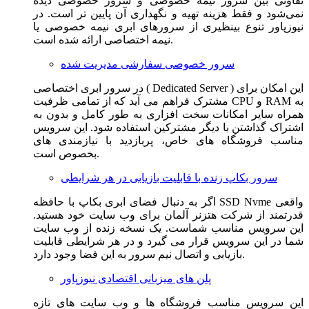
تفاوتی بین سرور نیمه خصوصی و سرور خصوصی دیده
نمی‌شود و فقط هزینه تهیه و نگهداری آن پایین تر است. در
نیوزپاور تنوع بینظیری از سرورهای ابری نیمه خصوصی یا
نیمه اختصاصی ارائه شده است.
سرور خصوصی سفارشی مدیریت شده
در سرور ابری اختصاصی ( Dedicated Server ) این امکان برای
مشترک فراهم می آید که از تمامی ظرفیت CPU و RAM به
همراه سایر امکانات سخت افزاری به طور کامل و بدون به
اشتراک گذاشتن با دیگر مشترکین استفاده شود. این سرویس
مناسب فروشگاه های خاص، پربازدید با نیازمندی های
بخصوص است.
سرور بکاپ زنده با قابلیت بازیابی در هر شرایطی
اگر به دنبال فضای ابری بکاپ با حافظه SSD Nvme واقعی
قدرتمند از شرکت هتزنر آلمان برای وب سایت خود هستید.
این سرویس مناسب شماست. یک نسخه زنده از وب سایت
شما در این سرویس قرار می گیرد و در هر شرایطی قابلیت
بازیابی و اتصال نیم سرور به این فضا وجود دارد.
پلن های میزبانی اقتصادی نیوزپاور
این سرویس مناسب فروشگاه ها و وب سایت های تازه