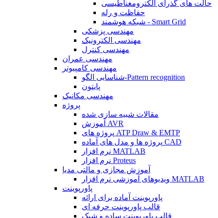
حالت های گذرای الکترومغناطیسی
حفاظت و رله
شبکه هوشمند - Smart Grid
مهندسی پزشکی
مهندسی الکترونیک
مهندسی کنترل
مهندسی عمران
مهندسی کامپیوتر
شناسایی الگو-Pattern recognition
پایتون
مهندسی مکانیک
پروژه
مقالات شبیه سازی شده
آموزش AVR
پروژه های ATP Draw & EMTP
پروژه ها و مدل های آماده CAD
نرم افزار MATLAB
نرم افزار Proteus
آموزش مجازی و مالتی مدیا
ویدیوهای آموزشی نرم افزار MATLAB
پاورپوینت
پاورپوینت آماده برای ارائه
قالب پاورپوینت حرفه ای
قالب پاورپوینت ساده و شیک