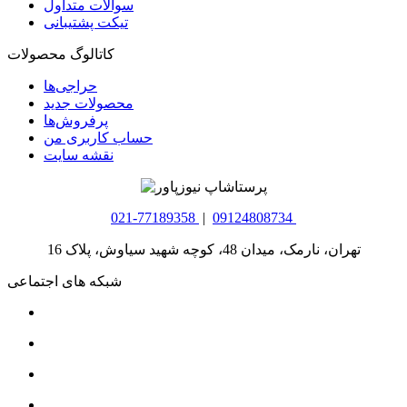
سوالات متداول
تیکت پشتیبانی
کاتالوگ محصولات
حراجی‌ها
محصولات جدید
پرفروش‌ها
حساب کاربری من
نقشه سایت
021-77189358
|
09124808734
تهران، نارمک، میدان 48، کوچه شهید سیاوش، پلاک 16
شبکه های اجتماعی