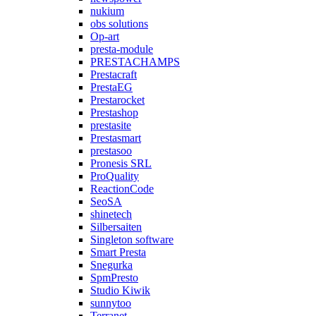
nukium
obs solutions
Op-art
presta-module
PRESTACHAMPS
Prestacraft
PrestaEG
Prestarocket
Prestashop
prestasite
Prestasmart
prestasoo
Pronesis SRL
ProQuality
ReactionCode
SeoSA
shinetech
Silbersaiten
Singleton software
Smart Presta
Snegurka
SpmPresto
Studio Kiwik
sunnytoo
Terranet