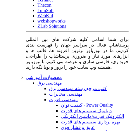
Thecon
TuniSoft
WebKul
webshopworks
ZLab Solutions
برای شما اسامی کلیه شرکت های بین المللی
پرستاشاپ فعال در سراسر جهان را فهرست بندی
کردیم. ما در نیوزپاور برترین افزونه ها، قالب ها و
ابزارهای مورد نیاز و ضروری پرستاشاپ را طراحی،
خریداری، فارسی سازی و عرضه می کنیم. با نیوزپاور
همیشه وب سایت خود را بروز و پویا نگه دارید.
محصولات آموزشی
مهندسی برق
کتب مرجع رشته مهندسی برق
مهندسی مخابرات
مهندسی قدرت
کیفیت توان - Power Quality
دینامیک سیستم های قدرت
الکترونیک قدرت/ماشین الکتریکی
بهره برداری سیستم های قدرت
عایق و فشار قوی