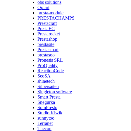
obs solutions
Op-art
presta-module
PRESTACHAMPS
Prestacraft
PrestaEG
Prestarocket
Prestashop
prestasite
Prestasmart
prestasoo
Pronesis SRL
ProQuality
ReactionCode
SeoSA
shinetech
Silbersaiten
Singleton software
Smart Presta
Snegurka
SpmPresto
Studio Kiwik
sunnytoo
Terranet
Thecon