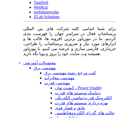
TuniSoft
WebKul
webshopworks
ZLab Solutions
برای شما اسامی کلیه شرکت های بین المللی
پرستاشاپ فعال در سراسر جهان را فهرست بندی
کردیم. ما در نیوزپاور برترین افزونه ها، قالب ها و
ابزارهای مورد نیاز و ضروری پرستاشاپ را طراحی،
خریداری، فارسی سازی و عرضه می کنیم. با نیوزپاور
همیشه وب سایت خود را بروز و پویا نگه دارید.
محصولات آموزشی
مهندسی برق
کتب مرجع رشته مهندسی برق
مهندسی مخابرات
مهندسی قدرت
کیفیت توان - Power Quality
دینامیک سیستم های قدرت
الکترونیک قدرت/ماشین الکتریکی
بهره برداری سیستم های قدرت
عایق و فشار قوی
حالت های گذرای الکترومغناطیسی
حفاظت و رله