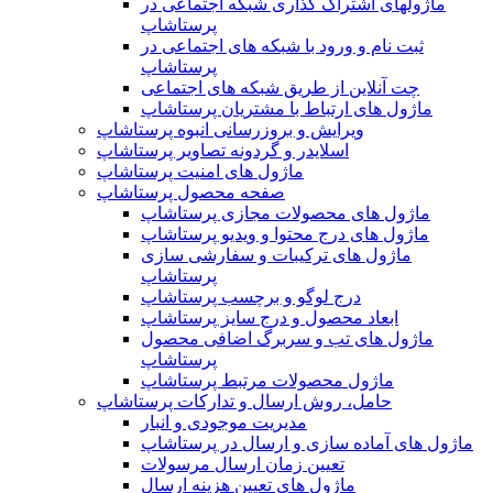
ماژولهای اشتراک‌ گذاری شبکه اجتماعی در
پرستاشاپ
ثبت نام و ورود با شبکه های اجتماعی در
پرستاشاپ
چت آنلاین از طریق شبکه های اجتماعی
ماژول های ارتباط با مشتریان پرستاشاپ
ویرایش و بروزرسانی انبوه پرستاشاپ
اسلایدر و گردونه تصاویر پرستاشاپ
ماژول های امنیت پرستاشاپ
صفحه محصول پرستاشاپ
ماژول های محصولات مجازی پرستاشاپ
ماژول های درج محتوا و ویدیو پرستاشاپ
ماژول های ترکیبات و سفارشی سازی
پرستاشاپ
درج لوگو و برچسب پرستاشاپ
ابعاد محصول و درج سایز پرستاشاپ
ماژول های تب و سربرگ اضافی محصول
پرستاشاپ
ماژول محصولات مرتبط پرستاشاپ
حامل، روش ارسال و تدارکات پرستاشاپ
مدیریت موجودی و انبار
ماژول های آماده سازی و ارسال در پرستاشاپ
تعیین زمان ارسال مرسولات
ماژول های تعیین هزینه ارسال