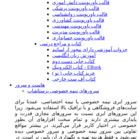
قالب پاورپوینت دانش آموزی
قالب پاورپوینت پزشکی
قالب پاورپوینت روانشناسی
قالب پاورپوینت کشاورزی
قالب پاورپوینت مهندسی
قالب پاورپوینت مدیریت
قالب پاورپوینت حسابداری
کتاب و مراجع درسی
جزوات آموزشی دارای مجوز از اساتید
آموزش زبان انگلیسی
کتاب چاپی دست دوم
کتاب الکترونیک - EBook
خرید کتاب چاپی ( نو )
کتاب آف ست خارجی
هاست و سرور
سرورهای نیمه خصوصی پرستاشاپ
سرور ابری نیمه خصوصی یا نیمه اختصاصی، عمدتا برای
سایت‌های فروشگاهی و با ترافیک بالا استفاده می‌شود. زیرا
این سرورهای ابری نسبت به سرورهای مجازی قدرت و
پایداری بیشتری دارند و تمام سخت افزارهای آن بطور
خصوصی در اختیار کاربر قرار می‌گیرند. در بیشتر مواقع
تفاوتی بین سرور نیمه خصوصی و سرور خصوصی دیده
نمی‌شود و فقط هزینه تهیه و نگهداری آن پایین تر است. در