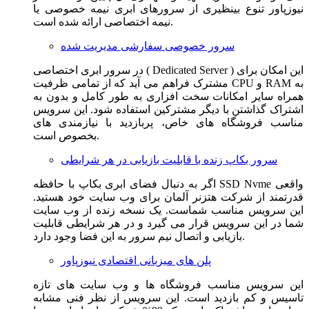
نیوزپاور تنوع بینظیری از سرورهای ابری نیمه خصوصی یا
نیمه اختصاصی ارائه شده است.
سرور خصوصی سفارشی مدیریت شده
در سرور ابری اختصاصی ( Dedicated Server ) این امکان برای
مشترک فراهم می آید که از تمامی ظرفیت CPU و RAM به
همراه سایر امکانات سخت افزاری به طور کامل و بدون به
اشتراک گذاشتن با دیگر مشترکین استفاده شود. این سرویس
مناسب فروشگاه های خاص، پربازدید با نیازمندی های
بخصوص است.
سرور بکاپ زنده با قابلیت بازیابی در هر شرایطی
اگر به دنبال فضای ابری بکاپ با حافظه SSD Nvme واقعی
قدرتمند از شرکت هتزنر آلمان برای وب سایت خود هستید.
این سرویس مناسب شماست. یک نسخه زنده از وب سایت
شما در این سرویس قرار می گیرد و در هر شرایطی قابلیت
بازیابی و اتصال نیم سرور به این فضا وجود دارد.
پلن های میزبانی اقتصادی نیوزپاور
این سرویس مناسب فروشگاه ها و وب سایت های تازه
تاسیس و کم بازدید است. این سرویس از نظر فنی مشابه