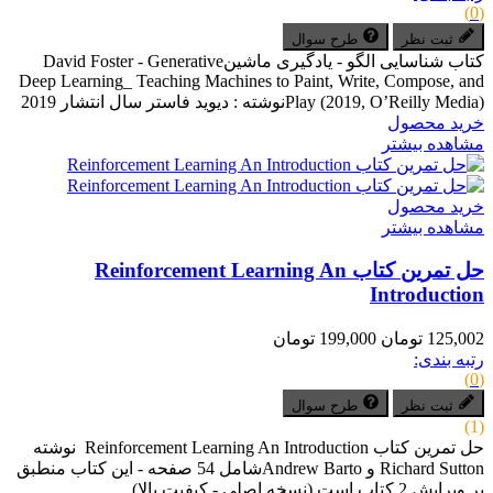
(0)
ثبت نظر
طرح سوال
کتاب شناسایی الگو - یادگیری ماشینDavid Foster - Generative
Deep Learning_ Teaching Machines to Paint, Write, Compose, and
Play (2019, O’Reilly Media)نوشته : دیوید فاستر سال انتشار 2019
خرید محصول
مشاهده بیشتر
خرید محصول
مشاهده بیشتر
حل تمرین کتاب Reinforcement Learning An
Introduction
125,002 تومان
199,000 تومان
رتبه بندی:
(0)
ثبت نظر
طرح سوال
(1)
حل تمرین کتاب Reinforcement Learning An Introduction نوشته
Richard Sutton و Andrew Bartoشامل 54 صفحه - این کتاب منطبق
بر ویرایش 2 کتاب است.(نسخه اصلی - کیفیت بالا)