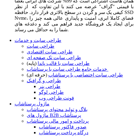
همان هاست اشتراکی است که 99% شرکت های ایرانی بعضا
با قیمتی "گزاف" عرضه می کنند با این تفاوت که از نظر
کیفی یک سر و گردن در سطح بالاتری قرار دارد. حافظه SSD
Nvme، فضای کاملا ابری، امنیت و پایداری عالی همه چیز را
برای ایجاد یک فروشگاه جدید فراهم می کند و دغدغه های
شما را به حداقل می رساند.
طراحی سایت و خدمات
طراحی سایت
طراحی سایت اقتصادی
طراحی سایت تک صفحه ای
طراحی سایت با قالب پاندا
(پایه)
خدمات جامع طراحی سایت با پرستاشاپ
طراحی سایت اختصاصی با پرستاشاپ
(حرفه ای)
طراحی و گرافیک
طراحی بنر
طراحی لوگو
فونت طراحی وب
ماژول پرستاشاپ
بلاگ و تولید محتوای پرستاشاپ
ماژول های B2B پرستاشاپ
پرداخت و امور مالی پرستاشاپ
صدور فاکتور پرستاشاپ
درگاه پرداخت پرستاشاپ