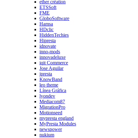
ether création
ETSSoft
FME
GloboSoftware
Hamsa
HDclic
HiddenTechies
Hipresta
idnovate
inno-mods
innovadeluxe
iqit Commerce
Jose Aguilar
jpresta
KnowBand
leo theme
Línea Gráfica
lyondev
Mediacom87
MigrationPro
Motionseed
mypresta england
MyPresta Modules
newspower
nukium