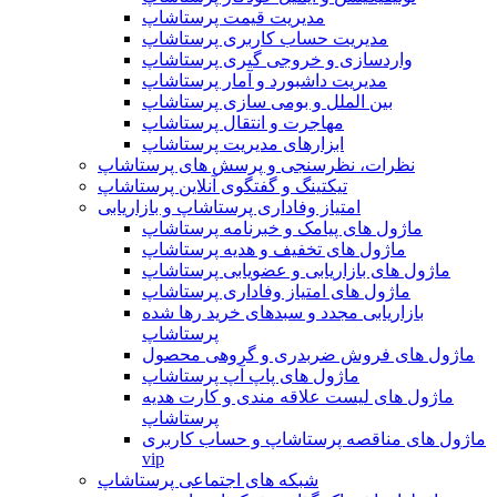
مدیریت قیمت پرستاشاپ
مدیریت حساب کاربری پرستاشاپ
واردسازی و خروجی گیری پرستاشاپ
مدیریت داشبورد و آمار پرستاشاپ
بین الملل و بومی سازی پرستاشاپ
مهاجرت و انتقال پرستاشاپ
ابزارهای مدیریت پرستاشاپ
نظرات، نظرسنجی و پرسش های پرستاشاپ
تیکتینگ و گفتگوی آنلاین پرستاشاپ
امتیاز وفاداری پرستاشاپ و بازاریابی
ماژول های پیامک و خبرنامه پرستاشاپ
ماژول های تخفیف و هدیه پرستاشاپ
ماژول های بازاریابی و عضویابی پرستاشاپ
ماژول های امتیاز وفاداری پرستاشاپ
بازاریابی مجدد و سبدهای خرید رها شده
پرستاشاپ
ماژول های فروش ضربدری و گروهی محصول
ماژول های پاپ آپ پرستاشاپ
ماژول های لیست علاقه مندی و کارت هدیه
پرستاشاپ
ماژول های مناقصه پرستاشاپ و حساب کاربری
vip
شبکه های اجتماعی پرستاشاپ