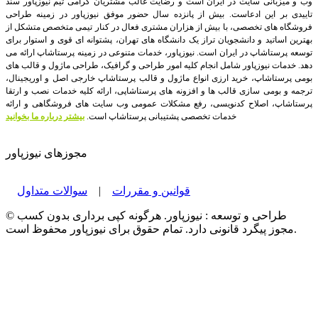
وب و میزبانی سایت در ایران است و رضایت غالب مشتریان گرامی تیم نیوزپاور سند
تاییدی بر این ادعاست. بیش از پانزده سال حضور موفق نیوزپاور در زمینه طراحی
فروشگاه های تخصصی، با بیش از هزاران مشتری فعال در کنار تیمی متخصص متشکل از
بهترین اساتید و دانشجویان تراز یک دانشگاه های تهران، پشتوانه ای قوی و استوار برای
توسعه پرستاشاپ در ایران است.
نیوزپاور، خدمات متنوعی در زمینه پرستاشاپ ارائه می
دهد. خدمات نیوزپاور شامل انجام کلیه امور طراحی و گرافیک، طراحی ماژول و قالب های
بومی پرستاشاپ، خرید ارزی انواع ماژول و قالب پرستاشاپ خارجی اصل و اوریجینال،
ترجمه و بومی سازی قالب ها و افزونه های پرستاشاپی، ارائه کلیه خدمات نصب و ارتقا
پرستاشاپ، اصلاح کدنویسی، رفع مشکلات عمومی وب سایت های فروشگاهی و ارائه
خدمات تخصصی پشتیبانی پرستاشاپ است.
بیشتر درباره ما بخوانید
مجوزهای نیوزپاور
قوانین و مقررات
|
سوالات متداول
© طراحی و توسعه : نیوزپاور. هرگونه کپی برداری بدون کسب
مجوز پیگرد قانونی دارد. تمام حقوق برای نیوزپاور محفوظ است.