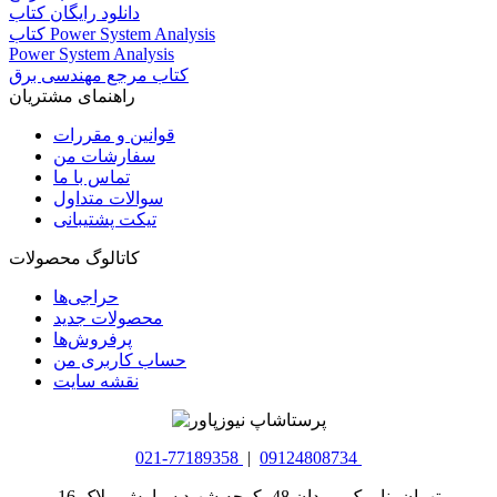
دانلود رایگان کتاب
کتاب Power System Analysis
Power System Analysis
کتاب مرجع مهندسی برق
راهنمای مشتریان
قوانین و مقررات
سفارشات من
تماس با ما
سوالات متداول
تیکت پشتیبانی
کاتالوگ محصولات
حراجی‌ها
محصولات جدید
پرفروش‌ها
حساب کاربری من
نقشه سایت
021-77189358
|
09124808734
تهران، نارمک، میدان 48، کوچه شهید سیاوش، پلاک 16