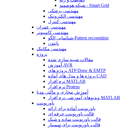
شبکه هوشمند - Smart Grid
مهندسی پزشکی
مهندسی الکترونیک
مهندسی کنترل
مهندسی عمران
مهندسی کامپیوتر
شناسایی الگو-Pattern recognition
پایتون
مهندسی مکانیک
پروژه
مقالات شبیه سازی شده
آموزش AVR
پروژه های ATP Draw & EMTP
پروژه ها و مدل های آماده CAD
نرم افزار MATLAB
نرم افزار Proteus
آموزش مجازی و مالتی مدیا
ویدیوهای آموزشی نرم افزار MATLAB
پاورپوینت
پاورپوینت آماده برای ارائه
قالب پاورپوینت حرفه ای
قالب پاورپوینت ساده و شیک
قالب پاورپوینت برای سمینار