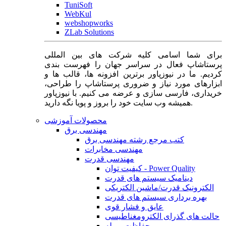
TuniSoft
WebKul
webshopworks
ZLab Solutions
برای شما اسامی کلیه شرکت های بین المللی
پرستاشاپ فعال در سراسر جهان را فهرست بندی
کردیم. ما در نیوزپاور برترین افزونه ها، قالب ها و
ابزارهای مورد نیاز و ضروری پرستاشاپ را طراحی،
خریداری، فارسی سازی و عرضه می کنیم. با نیوزپاور
همیشه وب سایت خود را بروز و پویا نگه دارید.
محصولات آموزشی
مهندسی برق
کتب مرجع رشته مهندسی برق
مهندسی مخابرات
مهندسی قدرت
کیفیت توان - Power Quality
دینامیک سیستم های قدرت
الکترونیک قدرت/ماشین الکتریکی
بهره برداری سیستم های قدرت
عایق و فشار قوی
حالت های گذرای الکترومغناطیسی
حفاظت و رله