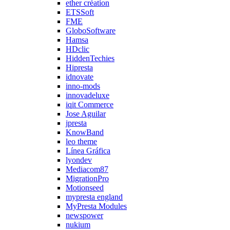
ether création
ETSSoft
FME
GloboSoftware
Hamsa
HDclic
HiddenTechies
Hipresta
idnovate
inno-mods
innovadeluxe
iqit Commerce
Jose Aguilar
jpresta
KnowBand
leo theme
Línea Gráfica
lyondev
Mediacom87
MigrationPro
Motionseed
mypresta england
MyPresta Modules
newspower
nukium