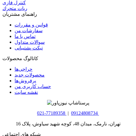
کنترل فازی
ربات متحرك
راهنمای مشتریان
قوانین و مقررات
سفارشات من
تماس با ما
سوالات متداول
تیکت پشتیبانی
کاتالوگ محصولات
حراجی‌ها
محصولات جدید
پرفروش‌ها
حساب کاربری من
نقشه سایت
021-77189358
|
09124808734
تهران، نارمک، میدان 48، کوچه شهید سیاوش، پلاک 16
شبکه های اجتماعی