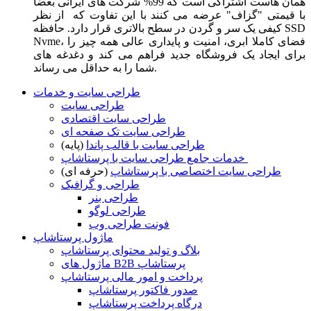
همان هاست اشتراکی است که 99% شرکت های ایرانی بعضا
با قیمتی "گزاف" عرضه می کنند با این تفاوت که از نظر
کیفی یک سر و گردن در سطح بالاتری قرار دارد. حافظه SSD
Nvme، فضای کاملا ابری، امنیت و پایداری عالی همه چیز را
برای ایجاد یک فروشگاه جدید فراهم می کند و دغدغه های
شما را به حداقل می رساند.
طراحی سایت و خدمات
طراحی سایت
طراحی سایت اقتصادی
طراحی سایت تک صفحه ای
طراحی سایت با قالب پاندا
(پایه)
خدمات جامع طراحی سایت با پرستاشاپ
طراحی سایت اختصاصی با پرستاشاپ
(حرفه ای)
طراحی و گرافیک
طراحی بنر
طراحی لوگو
فونت طراحی وب
ماژول پرستاشاپ
بلاگ و تولید محتوای پرستاشاپ
ماژول های B2B پرستاشاپ
پرداخت و امور مالی پرستاشاپ
صدور فاکتور پرستاشاپ
درگاه پرداخت پرستاشاپ