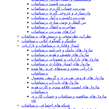
مدیریت قیمت پرستاشاپ
مدیریت حساب کاربری پرستاشاپ
واردسازی و خروجی گیری پرستاشاپ
مدیریت داشبورد و آمار پرستاشاپ
بین الملل و بومی سازی پرستاشاپ
مهاجرت و انتقال پرستاشاپ
ابزارهای مدیریت پرستاشاپ
نظرات، نظرسنجی و پرسش های پرستاشاپ
تیکتینگ و گفتگوی آنلاین پرستاشاپ
امتیاز وفاداری پرستاشاپ و بازاریابی
ماژول های پیامک و خبرنامه پرستاشاپ
ماژول های تخفیف و هدیه پرستاشاپ
ماژول های بازاریابی و عضویابی پرستاشاپ
ماژول های امتیاز وفاداری پرستاشاپ
بازاریابی مجدد و سبدهای خرید رها شده
پرستاشاپ
ماژول های فروش ضربدری و گروهی محصول
ماژول های پاپ آپ پرستاشاپ
ماژول های لیست علاقه مندی و کارت هدیه
پرستاشاپ
ماژول های مناقصه پرستاشاپ و حساب کاربری
vip
شبکه های اجتماعی پرستاشاپ