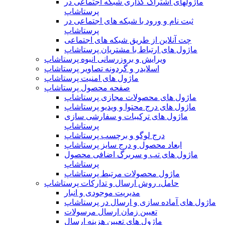
ماژولهای اشتراک‌ گذاری شبکه اجتماعی در
پرستاشاپ
ثبت نام و ورود با شبکه های اجتماعی در
پرستاشاپ
چت آنلاین از طریق شبکه های اجتماعی
ماژول های ارتباط با مشتریان پرستاشاپ
ویرایش و بروزرسانی انبوه پرستاشاپ
اسلایدر و گردونه تصاویر پرستاشاپ
ماژول های امنیت پرستاشاپ
صفحه محصول پرستاشاپ
ماژول های محصولات مجازی پرستاشاپ
ماژول های درج محتوا و ویدیو پرستاشاپ
ماژول های ترکیبات و سفارشی سازی
پرستاشاپ
درج لوگو و برچسب پرستاشاپ
ابعاد محصول و درج سایز پرستاشاپ
ماژول های تب و سربرگ اضافی محصول
پرستاشاپ
ماژول محصولات مرتبط پرستاشاپ
حامل، روش ارسال و تدارکات پرستاشاپ
مدیریت موجودی و انبار
ماژول های آماده سازی و ارسال در پرستاشاپ
تعیین زمان ارسال مرسولات
ماژول های تعیین هزینه ارسال