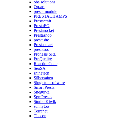
obs solutions
Op-art
presta-module
PRESTACHAMPS
Prestacraft
PrestaEG
Prestarocket
Prestashop
prestasite
Prestasmart
prestasoo
Pronesis SRL
ProQuality
ReactionCode
SeoSA
shinetech
Silbersaiten
Singleton software
Smart Presta
Snegurka
SpmPresto
Studio Kiwik
sunnytoo
Terranet
Thecon