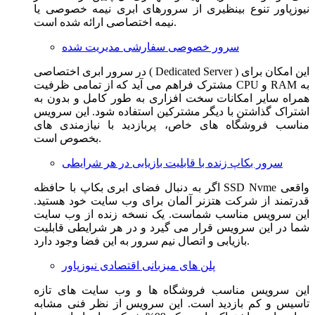
نیوزپاور تنوع بینظیری از سرورهای ابری نیمه خصوصی یا
نیمه اختصاصی ارائه شده است.
سرور خصوصی سفارشی مدیریت شده
در سرور ابری اختصاصی ( Dedicated Server ) این امکان برای
مشترک فراهم می آید که از تمامی ظرفیت CPU و RAM به
همراه سایر امکانات سخت افزاری به طور کامل و بدون به
اشتراک گذاشتن با دیگر مشترکین استفاده شود. این سرویس
مناسب فروشگاه های خاص، پربازدید با نیازمندی های
بخصوص است.
سرور بکاپ زنده با قابلیت بازیابی در هر شرایطی
اگر به دنبال فضای ابری بکاپ با حافظه SSD Nvme واقعی
قدرتمند از شرکت هتزنر آلمان برای وب سایت خود هستید.
این سرویس مناسب شماست. یک نسخه زنده از وب سایت
شما در این سرویس قرار می گیرد و در هر شرایطی قابلیت
بازیابی و اتصال نیم سرور به این فضا وجود دارد.
پلن های میزبانی اقتصادی نیوزپاور
این سرویس مناسب فروشگاه ها و وب سایت های تازه
تاسیس و کم بازدید است. این سرویس از نظر فنی مشابه