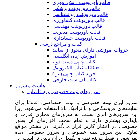
قالب پاورپوینت دانش آموزی
قالب پاورپوینت پزشکی
قالب پاورپوینت روانشناسی
قالب پاورپوینت کشاورزی
قالب پاورپوینت مهندسی
قالب پاورپوینت مدیریت
قالب پاورپوینت حسابداری
کتاب و مراجع درسی
جزوات آموزشی دارای مجوز از اساتید
آموزش زبان انگلیسی
کتاب چاپی دست دوم
کتاب الکترونیک - EBook
خرید کتاب چاپی ( نو )
کتاب آف ست خارجی
هاست و سرور
سرورهای نیمه خصوصی پرستاشاپ
سرور ابری نیمه خصوصی یا نیمه اختصاصی، عمدتا برای
سایت‌های فروشگاهی و با ترافیک بالا استفاده می‌شود. زیرا
این سرورهای ابری نسبت به سرورهای مجازی قدرت و
پایداری بیشتری دارند و تمام سخت افزارهای آن بطور
خصوصی در اختیار کاربر قرار می‌گیرند. در بیشتر مواقع
تفاوتی بین سرور نیمه خصوصی و سرور خصوصی دیده
نمی‌شود و فقط هزینه تهیه و نگهداری آن پایین تر است. در