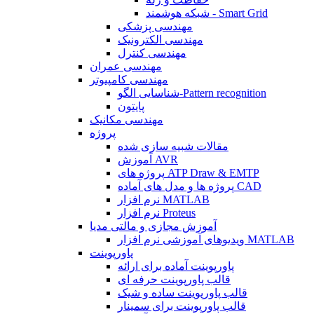
شبکه هوشمند - Smart Grid
مهندسی پزشکی
مهندسی الکترونیک
مهندسی کنترل
مهندسی عمران
مهندسی کامپیوتر
شناسایی الگو-Pattern recognition
پایتون
مهندسی مکانیک
پروژه
مقالات شبیه سازی شده
آموزش AVR
پروژه های ATP Draw & EMTP
پروژه ها و مدل های آماده CAD
نرم افزار MATLAB
نرم افزار Proteus
آموزش مجازی و مالتی مدیا
ویدیوهای آموزشی نرم افزار MATLAB
پاورپوینت
پاورپوینت آماده برای ارائه
قالب پاورپوینت حرفه ای
قالب پاورپوینت ساده و شیک
قالب پاورپوینت برای سمینار