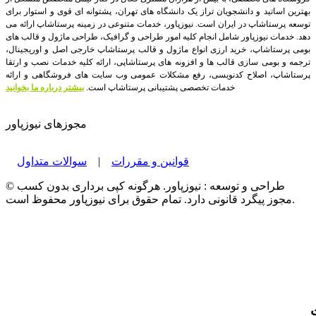
بهترین اساتید و دانشجویان تراز یک دانشگاه های تهران، پشتوانه ای قوی و استوار برای
توسعه پرستاشاپ در ایران است.
نیوزپاور، خدمات متنوعی در زمینه پرستاشاپ ارائه می
دهد. خدمات نیوزپاور شامل انجام کلیه امور طراحی و گرافیک، طراحی ماژول و قالب های
بومی پرستاشاپ، خرید ارزی انواع ماژول و قالب پرستاشاپ خارجی اصل و اوریجینال،
ترجمه و بومی سازی قالب ها و افزونه های پرستاشاپی، ارائه کلیه خدمات نصب و ارتقا
پرستاشاپ، اصلاح کدنویسی، رفع مشکلات عمومی وب سایت های فروشگاهی و ارائه
خدمات تخصصی پشتیبانی پرستاشاپ است.
بیشتر درباره ما بخوانید
مجوزهای نیوزپاور
قوانین و مقررات
|
سوالات متداول
© طراحی و توسعه : نیوزپاور. هرگونه کپی برداری بدون کسب
مجوز پیگرد قانونی دارد. تمام حقوق برای نیوزپاور محفوظ است.