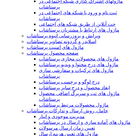
ماژولهای اشتراک‌ گذاری شبکه اجتماعی در
پرستاشاپ
ثبت نام و ورود با شبکه های اجتماعی در
پرستاشاپ
چت آنلاین از طریق شبکه های اجتماعی
ماژول های ارتباط با مشتریان پرستاشاپ
ویرایش و بروزرسانی انبوه پرستاشاپ
اسلایدر و گردونه تصاویر پرستاشاپ
ماژول های امنیت پرستاشاپ
صفحه محصول پرستاشاپ
ماژول های محصولات مجازی پرستاشاپ
ماژول های درج محتوا و ویدیو پرستاشاپ
ماژول های ترکیبات و سفارشی سازی
پرستاشاپ
درج لوگو و برچسب پرستاشاپ
ابعاد محصول و درج سایز پرستاشاپ
ماژول های تب و سربرگ اضافی محصول
پرستاشاپ
ماژول محصولات مرتبط پرستاشاپ
حامل، روش ارسال و تدارکات پرستاشاپ
مدیریت موجودی و انبار
ماژول های آماده سازی و ارسال در پرستاشاپ
تعیین زمان ارسال مرسولات
ماژول های تعیین هزینه ارسال