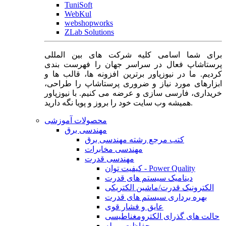
TuniSoft
WebKul
webshopworks
ZLab Solutions
برای شما اسامی کلیه شرکت های بین المللی
پرستاشاپ فعال در سراسر جهان را فهرست بندی
کردیم. ما در نیوزپاور برترین افزونه ها، قالب ها و
ابزارهای مورد نیاز و ضروری پرستاشاپ را طراحی،
خریداری، فارسی سازی و عرضه می کنیم. با نیوزپاور
همیشه وب سایت خود را بروز و پویا نگه دارید.
محصولات آموزشی
مهندسی برق
کتب مرجع رشته مهندسی برق
مهندسی مخابرات
مهندسی قدرت
کیفیت توان - Power Quality
دینامیک سیستم های قدرت
الکترونیک قدرت/ماشین الکتریکی
بهره برداری سیستم های قدرت
عایق و فشار قوی
حالت های گذرای الکترومغناطیسی
حفاظت و رله