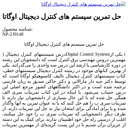
حل تمرین سیستم های کنترل دیجیتال اوگاتا
شناسه محصول:
NP-239148
حل تمرین سیستم های کنترل دیجیتال اوگاتا
) یکی از
Digital Control Systems
درس سیستمهای کنترل دیجیتال (
مهمترین دروس مهندسی برق-کنترل است که دانشجویان این رشته
در دوره کارشناسی یا ارشد این درس سه واحدی را می‌گذرانند. یکی
از بهترین کتابهای موجود در زمینه کنترل دیجیتال سیستمهای خطی،
کتاب سیستمهای کنترل دیجیتال تالیف کاتسوهیکو اوگاتا است که
توسط دکتر جبه دار مارالانی و دکتر خاکی صدیق به زبان فارسی
ترجمه شده است و در اکثر دانشگاههای کشور مرجع اصلی این
درس حساب می‌شود. با اینکه در این کتاب تمرینات سری الف
همگی حل شده اند با این حال بسیاری از دانشجویان نیاز دارند تا
تمرینات سری ب را هم حل کنند که یا به عنوان تمرین به آنها واگذار
شده و یا برای آمادگی برای امتحان نیاز به حل این تمرینات دارند. از
طرف دیگر دانشجویانی که تمرینات سری ب را خود حل میکنند،
اغلب از درستی راه حل خود اطمینان ندارند. برای کمک به این دسته
از عزیزان برآن شدیم تا در این پست گزیده‌ای از مهمترین تمرینات