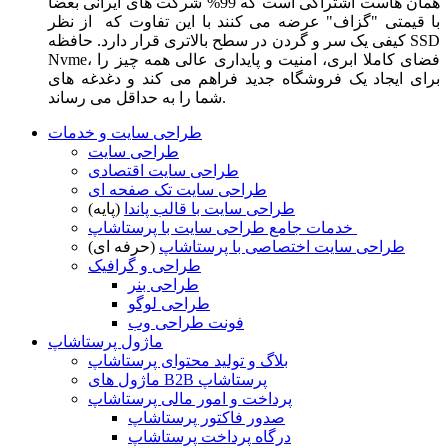
همان هاست اشتراکی است که 99% شرکت های ایرانی بعضا
با قیمتی "گزاف" عرضه می کنند با این تفاوت که از نظر
کیفی یک سر و گردن در سطح بالاتری قرار دارد. حافظه SSD
Nvme، فضای کاملا ابری، امنیت و پایداری عالی همه چیز را
برای ایجاد یک فروشگاه جدید فراهم می کند و دغدغه های
شما را به حداقل می رساند.
طراحی سایت و خدمات
طراحی سایت
طراحی سایت اقتصادی
طراحی سایت تک صفحه ای
طراحی سایت با قالب پاندا
(پایه)
خدمات جامع طراحی سایت با پرستاشاپ
طراحی سایت اختصاصی با پرستاشاپ
(حرفه ای)
طراحی و گرافیک
طراحی بنر
طراحی لوگو
فونت طراحی وب
ماژول پرستاشاپ
بلاگ و تولید محتوای پرستاشاپ
ماژول های B2B پرستاشاپ
پرداخت و امور مالی پرستاشاپ
صدور فاکتور پرستاشاپ
درگاه پرداخت پرستاشاپ