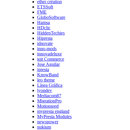
ether création
ETSSoft
FME
GloboSoftware
Hamsa
HDclic
HiddenTechies
Hipresta
idnovate
inno-mods
innovadeluxe
iqit Commerce
Jose Aguilar
jpresta
KnowBand
leo theme
Línea Gráfica
lyondev
Mediacom87
MigrationPro
Motionseed
mypresta england
MyPresta Modules
newspower
nukium