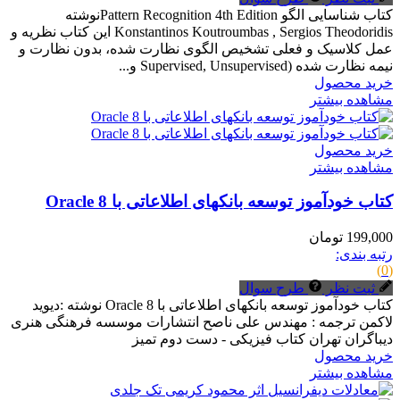
کتاب شناسایی الگو Pattern Recognition 4th Editionنوشته
Konstantinos Koutroumbas , Sergios Theodoridis این کتاب نظریه و
عمل کلاسیک و فعلی تشخیص الگوی نظارت شده، بدون نظارت و
نیمه نظارت شده (Supervised, Unsupervised و...
خرید محصول
مشاهده بیشتر
خرید محصول
مشاهده بیشتر
کتاب خودآموز توسعه بانکهای اطلاعاتی با Oracle 8
199,000 تومان
رتبه بندی:
(0)
ثبت نظر
طرح سوال
کتاب خودآموز توسعه بانکهای اطلاعاتی با Oracle 8 نوشته :دیوید
لاکمن ترجمه : مهندس علی ناصح انتشارات موسسه فرهنگی هنری
دیباگران تهران کتاب فیزیکی - دست دوم تمیز
خرید محصول
مشاهده بیشتر