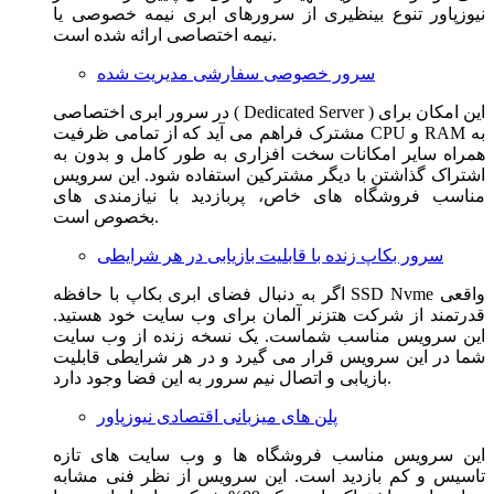
نیوزپاور تنوع بینظیری از سرورهای ابری نیمه خصوصی یا
نیمه اختصاصی ارائه شده است.
سرور خصوصی سفارشی مدیریت شده
در سرور ابری اختصاصی ( Dedicated Server ) این امکان برای
مشترک فراهم می آید که از تمامی ظرفیت CPU و RAM به
همراه سایر امکانات سخت افزاری به طور کامل و بدون به
اشتراک گذاشتن با دیگر مشترکین استفاده شود. این سرویس
مناسب فروشگاه های خاص، پربازدید با نیازمندی های
بخصوص است.
سرور بکاپ زنده با قابلیت بازیابی در هر شرایطی
اگر به دنبال فضای ابری بکاپ با حافظه SSD Nvme واقعی
قدرتمند از شرکت هتزنر آلمان برای وب سایت خود هستید.
این سرویس مناسب شماست. یک نسخه زنده از وب سایت
شما در این سرویس قرار می گیرد و در هر شرایطی قابلیت
بازیابی و اتصال نیم سرور به این فضا وجود دارد.
پلن های میزبانی اقتصادی نیوزپاور
این سرویس مناسب فروشگاه ها و وب سایت های تازه
تاسیس و کم بازدید است. این سرویس از نظر فنی مشابه