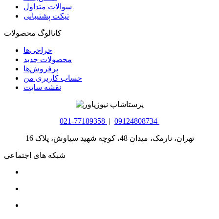
سوالات متداول
تیکت پشتیبانی
کاتالوگ محصولات
حراجی‌ها
محصولات جدید
پرفروش‌ها
حساب کاربری من
نقشه سایت
021-77189358
|
09124808734
تهران، نارمک، میدان 48، کوچه شهید سیاوش، پلاک 16
شبکه های اجتماعی