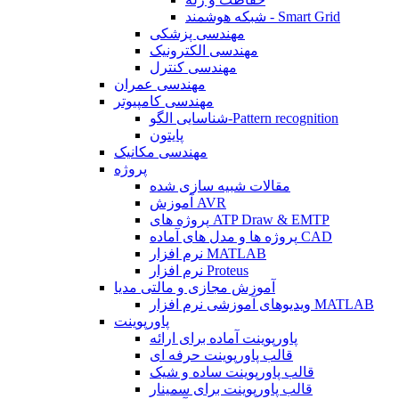
شبکه هوشمند - Smart Grid
مهندسی پزشکی
مهندسی الکترونیک
مهندسی کنترل
مهندسی عمران
مهندسی کامپیوتر
شناسایی الگو-Pattern recognition
پایتون
مهندسی مکانیک
پروژه
مقالات شبیه سازی شده
آموزش AVR
پروژه های ATP Draw & EMTP
پروژه ها و مدل های آماده CAD
نرم افزار MATLAB
نرم افزار Proteus
آموزش مجازی و مالتی مدیا
ویدیوهای آموزشی نرم افزار MATLAB
پاورپوینت
پاورپوینت آماده برای ارائه
قالب پاورپوینت حرفه ای
قالب پاورپوینت ساده و شیک
قالب پاورپوینت برای سمینار