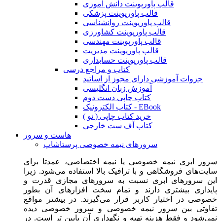
قالب پاورپوینت دانش آموزی
قالب پاورپوینت پزشکی
قالب پاورپوینت روانشناسی
قالب پاورپوینت کشاورزی
قالب پاورپوینت مهندسی
قالب پاورپوینت مدیریت
قالب پاورپوینت حسابداری
کتاب و مراجع درسی
جزوات آموزشی دارای مجوز از اساتید
آموزش زبان انگلیسی
کتاب چاپی دست دوم
کتاب الکترونیک - EBook
خرید کتاب چاپی ( نو )
کتاب آف ست خارجی
هاست و سرور
سرورهای نیمه خصوصی پرستاشاپ
سرور ابری نیمه خصوصی یا نیمه اختصاصی، عمدتا برای
سایت‌های فروشگاهی و با ترافیک بالا استفاده می‌شود. زیرا
این سرورهای ابری نسبت به سرورهای مجازی قدرت و
پایداری بیشتری دارند و تمام سخت افزارهای آن بطور
خصوصی در اختیار کاربر قرار می‌گیرند. در بیشتر مواقع
تفاوتی بین سرور نیمه خصوصی و سرور خصوصی دیده
نمی‌شود و فقط هزینه تهیه و نگهداری آن پایین تر است. در