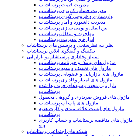
مدیریت قیمت پرستاشاپ
مدیریت حساب کاربری پرستاشاپ
واردسازی و خروجی گیری پرستاشاپ
مدیریت داشبورد و آمار پرستاشاپ
بین الملل و بومی سازی پرستاشاپ
مهاجرت و انتقال پرستاشاپ
ابزارهای مدیریت پرستاشاپ
نظرات، نظرسنجی و پرسش های پرستاشاپ
تیکتینگ و گفتگوی آنلاین پرستاشاپ
امتیاز وفاداری پرستاشاپ و بازاریابی
ماژول های پیامک و خبرنامه پرستاشاپ
ماژول های تخفیف و هدیه پرستاشاپ
ماژول های بازاریابی و عضویابی پرستاشاپ
ماژول های امتیاز وفاداری پرستاشاپ
بازاریابی مجدد و سبدهای خرید رها شده
پرستاشاپ
ماژول های فروش ضربدری و گروهی محصول
ماژول های پاپ آپ پرستاشاپ
ماژول های لیست علاقه مندی و کارت هدیه
پرستاشاپ
ماژول های مناقصه پرستاشاپ و حساب کاربری
vip
شبکه های اجتماعی پرستاشاپ