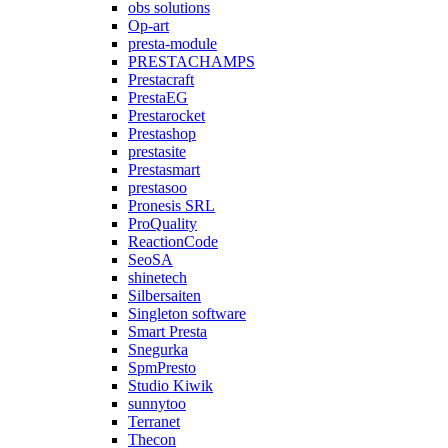
obs solutions
Op-art
presta-module
PRESTACHAMPS
Prestacraft
PrestaEG
Prestarocket
Prestashop
prestasite
Prestasmart
prestasoo
Pronesis SRL
ProQuality
ReactionCode
SeoSA
shinetech
Silbersaiten
Singleton software
Smart Presta
Snegurka
SpmPresto
Studio Kiwik
sunnytoo
Terranet
Thecon