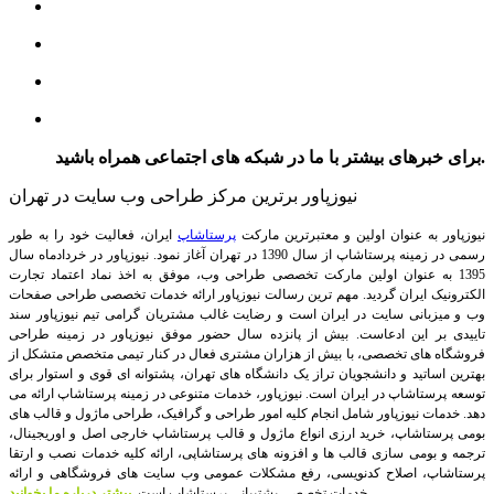
برای خبرهای بیشتر با ما در شبکه های اجتماعی همراه باشید.
نیوزپاور برترین مرکز طراحی وب سایت در تهران
نیوزپاور به عنوان اولین و معتبرترین مارکت
پرستاشاپ
ایران، فعالیت خود را به طور
رسمی در زمینه پرستاشاپ از سال 1390 در تهران آغاز نمود. نیوزپاور در خردادماه سال
1395 به عنوان اولین مارکت تخصصی طراحی وب، موفق به اخذ نماد اعتماد تجارت
الکترونیک ایران گردید. مهم ترین رسالت نیوزپاور ارائه خدمات تخصصی طراحی صفحات
وب و میزبانی سایت در ایران است و رضایت غالب مشتریان گرامی تیم نیوزپاور سند
تاییدی بر این ادعاست. بیش از پانزده سال حضور موفق نیوزپاور در زمینه طراحی
فروشگاه های تخصصی، با بیش از هزاران مشتری فعال در کنار تیمی متخصص متشکل از
بهترین اساتید و دانشجویان تراز یک دانشگاه های تهران، پشتوانه ای قوی و استوار برای
توسعه پرستاشاپ در ایران است.
نیوزپاور، خدمات متنوعی در زمینه پرستاشاپ ارائه می
دهد. خدمات نیوزپاور شامل انجام کلیه امور طراحی و گرافیک، طراحی ماژول و قالب های
بومی پرستاشاپ، خرید ارزی انواع ماژول و قالب پرستاشاپ خارجی اصل و اوریجینال،
ترجمه و بومی سازی قالب ها و افزونه های پرستاشاپی، ارائه کلیه خدمات نصب و ارتقا
پرستاشاپ، اصلاح کدنویسی، رفع مشکلات عمومی وب سایت های فروشگاهی و ارائه
خدمات تخصصی پشتیبانی پرستاشاپ است.
بیشتر درباره ما بخوانید