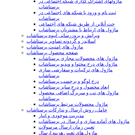
ماژولهای اشتراک‌ گذاری شبکه اجتماعی در
پرستاشاپ
ثبت نام و ورود با شبکه های اجتماعی در
پرستاشاپ
چت آنلاین از طریق شبکه های اجتماعی
ماژول های ارتباط با مشتریان پرستاشاپ
ویرایش و بروزرسانی انبوه پرستاشاپ
اسلایدر و گردونه تصاویر پرستاشاپ
ماژول های امنیت پرستاشاپ
صفحه محصول پرستاشاپ
ماژول های محصولات مجازی پرستاشاپ
ماژول های درج محتوا و ویدیو پرستاشاپ
ماژول های ترکیبات و سفارشی سازی
پرستاشاپ
درج لوگو و برچسب پرستاشاپ
ابعاد محصول و درج سایز پرستاشاپ
ماژول های تب و سربرگ اضافی محصول
پرستاشاپ
ماژول محصولات مرتبط پرستاشاپ
حامل، روش ارسال و تدارکات پرستاشاپ
مدیریت موجودی و انبار
ماژول های آماده سازی و ارسال در پرستاشاپ
تعیین زمان ارسال مرسولات
ماژول های تعیین هزینه ارسال