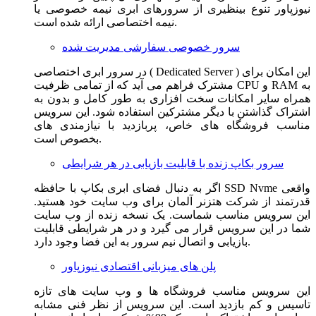
نیوزپاور تنوع بینظیری از سرورهای ابری نیمه خصوصی یا
نیمه اختصاصی ارائه شده است.
سرور خصوصی سفارشی مدیریت شده
در سرور ابری اختصاصی ( Dedicated Server ) این امکان برای
مشترک فراهم می آید که از تمامی ظرفیت CPU و RAM به
همراه سایر امکانات سخت افزاری به طور کامل و بدون به
اشتراک گذاشتن با دیگر مشترکین استفاده شود. این سرویس
مناسب فروشگاه های خاص، پربازدید با نیازمندی های
بخصوص است.
سرور بکاپ زنده با قابلیت بازیابی در هر شرایطی
اگر به دنبال فضای ابری بکاپ با حافظه SSD Nvme واقعی
قدرتمند از شرکت هتزنر آلمان برای وب سایت خود هستید.
این سرویس مناسب شماست. یک نسخه زنده از وب سایت
شما در این سرویس قرار می گیرد و در هر شرایطی قابلیت
بازیابی و اتصال نیم سرور به این فضا وجود دارد.
پلن های میزبانی اقتصادی نیوزپاور
این سرویس مناسب فروشگاه ها و وب سایت های تازه
تاسیس و کم بازدید است. این سرویس از نظر فنی مشابه