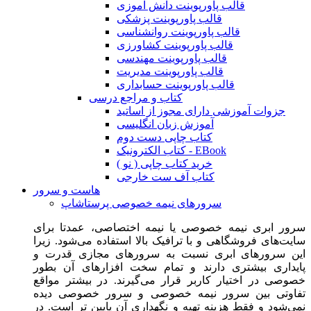
قالب پاورپوینت دانش آموزی
قالب پاورپوینت پزشکی
قالب پاورپوینت روانشناسی
قالب پاورپوینت کشاورزی
قالب پاورپوینت مهندسی
قالب پاورپوینت مدیریت
قالب پاورپوینت حسابداری
کتاب و مراجع درسی
جزوات آموزشی دارای مجوز از اساتید
آموزش زبان انگلیسی
کتاب چاپی دست دوم
کتاب الکترونیک - EBook
خرید کتاب چاپی ( نو )
کتاب آف ست خارجی
هاست و سرور
سرورهای نیمه خصوصی پرستاشاپ
سرور ابری نیمه خصوصی یا نیمه اختصاصی، عمدتا برای
سایت‌های فروشگاهی و با ترافیک بالا استفاده می‌شود. زیرا
این سرورهای ابری نسبت به سرورهای مجازی قدرت و
پایداری بیشتری دارند و تمام سخت افزارهای آن بطور
خصوصی در اختیار کاربر قرار می‌گیرند. در بیشتر مواقع
تفاوتی بین سرور نیمه خصوصی و سرور خصوصی دیده
نمی‌شود و فقط هزینه تهیه و نگهداری آن پایین تر است. در