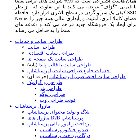
همان هاست اشتراکی است که 99% شرکت های ایرانی بعضا
با قیمتی "گزاف" عرضه می کنند با این تفاوت که از نظر
کیفی یک سر و گردن در سطح بالاتری قرار دارد. حافظه SSD
Nvme، فضای کاملا ابری، امنیت و پایداری عالی همه چیز را
برای ایجاد یک فروشگاه جدید فراهم می کند و دغدغه های
شما را به حداقل می رساند.
طراحی سایت و خدمات
طراحی سایت
طراحی سایت اقتصادی
طراحی سایت تک صفحه ای
طراحی سایت با قالب پاندا
(پایه)
خدمات جامع طراحی سایت با پرستاشاپ
طراحی سایت اختصاصی با پرستاشاپ
(حرفه ای)
طراحی و گرافیک
طراحی بنر
طراحی لوگو
فونت طراحی وب
ماژول پرستاشاپ
بلاگ و تولید محتوای پرستاشاپ
ماژول های B2B پرستاشاپ
پرداخت و امور مالی پرستاشاپ
صدور فاکتور پرستاشاپ
درگاه پرداخت پرستاشاپ