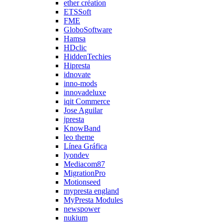
ether création
ETSSoft
FME
GloboSoftware
Hamsa
HDclic
HiddenTechies
Hipresta
idnovate
inno-mods
innovadeluxe
iqit Commerce
Jose Aguilar
jpresta
KnowBand
leo theme
Línea Gráfica
lyondev
Mediacom87
MigrationPro
Motionseed
mypresta england
MyPresta Modules
newspower
nukium