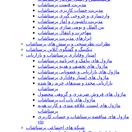
مدیریت قیمت پرستاشاپ
مدیریت حساب کاربری پرستاشاپ
واردسازی و خروجی گیری پرستاشاپ
مدیریت داشبورد و آمار پرستاشاپ
بین الملل و بومی سازی پرستاشاپ
مهاجرت و انتقال پرستاشاپ
ابزارهای مدیریت پرستاشاپ
نظرات، نظرسنجی و پرسش های پرستاشاپ
تیکتینگ و گفتگوی آنلاین پرستاشاپ
امتیاز وفاداری پرستاشاپ و بازاریابی
ماژول های پیامک و خبرنامه پرستاشاپ
ماژول های تخفیف و هدیه پرستاشاپ
ماژول های بازاریابی و عضویابی پرستاشاپ
ماژول های امتیاز وفاداری پرستاشاپ
بازاریابی مجدد و سبدهای خرید رها شده
پرستاشاپ
ماژول های فروش ضربدری و گروهی محصول
ماژول های پاپ آپ پرستاشاپ
ماژول های لیست علاقه مندی و کارت هدیه
پرستاشاپ
ماژول های مناقصه پرستاشاپ و حساب کاربری
vip
شبکه های اجتماعی پرستاشاپ