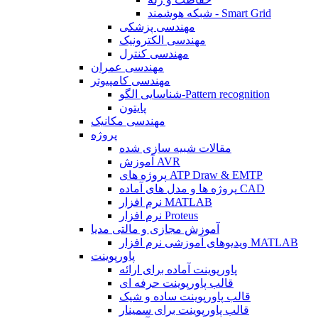
شبکه هوشمند - Smart Grid
مهندسی پزشکی
مهندسی الکترونیک
مهندسی کنترل
مهندسی عمران
مهندسی کامپیوتر
شناسایی الگو-Pattern recognition
پایتون
مهندسی مکانیک
پروژه
مقالات شبیه سازی شده
آموزش AVR
پروژه های ATP Draw & EMTP
پروژه ها و مدل های آماده CAD
نرم افزار MATLAB
نرم افزار Proteus
آموزش مجازی و مالتی مدیا
ویدیوهای آموزشی نرم افزار MATLAB
پاورپوینت
پاورپوینت آماده برای ارائه
قالب پاورپوینت حرفه ای
قالب پاورپوینت ساده و شیک
قالب پاورپوینت برای سمینار