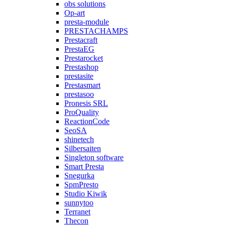
obs solutions
Op-art
presta-module
PRESTACHAMPS
Prestacraft
PrestaEG
Prestarocket
Prestashop
prestasite
Prestasmart
prestasoo
Pronesis SRL
ProQuality
ReactionCode
SeoSA
shinetech
Silbersaiten
Singleton software
Smart Presta
Snegurka
SpmPresto
Studio Kiwik
sunnytoo
Terranet
Thecon