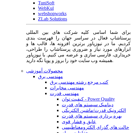
TuniSoft
WebKul
webshopworks
ZLab Solutions
برای شما اسامی کلیه شرکت های بین المللی
پرستاشاپ فعال در سراسر جهان را فهرست بندی
کردیم. ما در نیوزپاور برترین افزونه ها، قالب ها و
ابزارهای مورد نیاز و ضروری پرستاشاپ را طراحی،
خریداری، فارسی سازی و عرضه می کنیم. با نیوزپاور
همیشه وب سایت خود را بروز و پویا نگه دارید.
محصولات آموزشی
مهندسی برق
کتب مرجع رشته مهندسی برق
مهندسی مخابرات
مهندسی قدرت
کیفیت توان - Power Quality
دینامیک سیستم های قدرت
الکترونیک قدرت/ماشین الکتریکی
بهره برداری سیستم های قدرت
عایق و فشار قوی
حالت های گذرای الکترومغناطیسی
حفاظت و رله