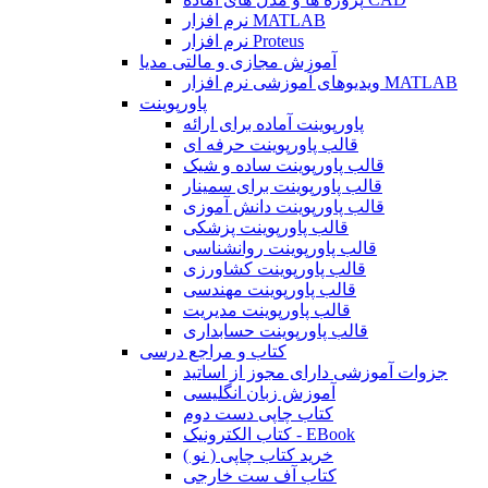
نرم افزار MATLAB
نرم افزار Proteus
آموزش مجازی و مالتی مدیا
ویدیوهای آموزشی نرم افزار MATLAB
پاورپوینت
پاورپوینت آماده برای ارائه
قالب پاورپوینت حرفه ای
قالب پاورپوینت ساده و شیک
قالب پاورپوینت برای سمینار
قالب پاورپوینت دانش آموزی
قالب پاورپوینت پزشکی
قالب پاورپوینت روانشناسی
قالب پاورپوینت کشاورزی
قالب پاورپوینت مهندسی
قالب پاورپوینت مدیریت
قالب پاورپوینت حسابداری
کتاب و مراجع درسی
جزوات آموزشی دارای مجوز از اساتید
آموزش زبان انگلیسی
کتاب چاپی دست دوم
کتاب الکترونیک - EBook
خرید کتاب چاپی ( نو )
کتاب آف ست خارجی