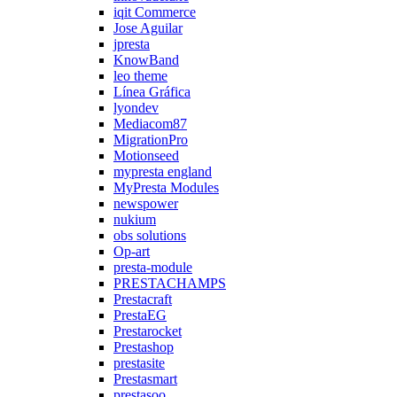
iqit Commerce
Jose Aguilar
jpresta
KnowBand
leo theme
Línea Gráfica
lyondev
Mediacom87
MigrationPro
Motionseed
mypresta england
MyPresta Modules
newspower
nukium
obs solutions
Op-art
presta-module
PRESTACHAMPS
Prestacraft
PrestaEG
Prestarocket
Prestashop
prestasite
Prestasmart
prestasoo