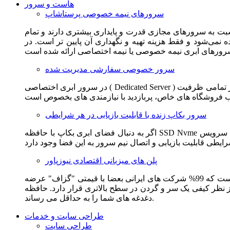
هاست و سرور
سرورهای نیمه خصوصی پرستاشاپ
سبت به سرورهای مجازی قدرت و پایداری بیشتری دارند و تمام
می‌شود و فقط هزینه تهیه و نگهداری آن پایین تر است. در
سرور خصوصی سفارشی مدیریت شده
در سرور ابری اختصاصی ( Dedicated Server ) این امکان برای مشترک فراهم می آید که از تمامی ظرفیت CPU و RAM به همراه سایر امکانات سخت افزاری به طور کامل و بدون به اشتراک گذاشتن با
سرور بکاپ زنده با قابلیت بازیابی در هر شرایطی
اگر به دنبال فضای ابری بکاپ با حافظه SSD Nvme واقعی قدرتمند از شرکت هتزنر آلمان برای وب سایت خود هستید. این سرویس مناسب شماست. یک نسخه زنده از وب سایت شما در این سرویس
پلن های میزبانی اقتصادی نیوزپاور
این سرویس مناسب فروشگاه ها و وب سایت های تازه تاسیس و کم بازدید است. این سرویس از نظر فنی مشابه همان هاست اشتراکی است که 99% شرکت های ایرانی بعضا با قیمتی "گزاف" عرضه
 بالاتری قرار دارد. حافظه SSD Nvme، فضای کاملا ابری، امنیت و پایداری عالی همه چیز را برای ایجاد یک فروشگاه جدید فراهم می کند و
دغدغه های شما را به حداقل می رساند.
طراحی سایت و خدمات
طراحی سایت