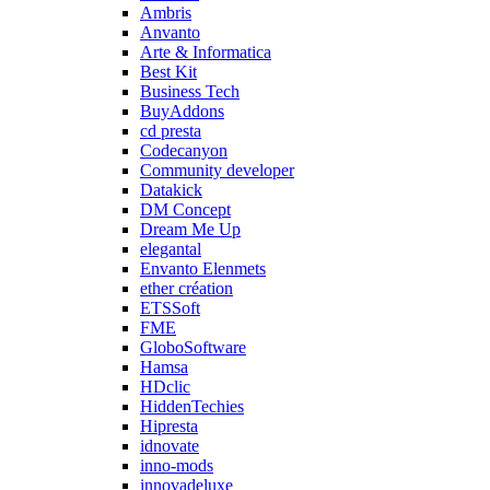
Ambris
Anvanto
Arte & Informatica
Best Kit
Business Tech
BuyAddons
cd presta
Codecanyon
Community developer
Datakick
DM Concept
Dream Me Up
elegantal
Envanto Elenmets
ether création
ETSSoft
FME
GloboSoftware
Hamsa
HDclic
HiddenTechies
Hipresta
idnovate
inno-mods
innovadeluxe