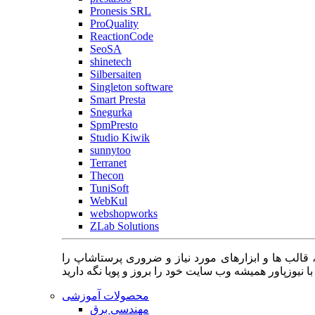
Pronesis SRL
ProQuality
ReactionCode
SeoSA
shinetech
Silbersaiten
Singleton software
Smart Presta
Snegurka
SpmPresto
Studio Kiwik
sunnytoo
Terranet
Thecon
TuniSoft
WebKul
webshopworks
ZLab Solutions
 قالب ها و ابزارهای مورد نیاز و ضروری پرستاشاپ را
محصولات آموزشی
مهندسی برق