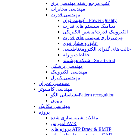
کتب مرجع رشته مهندسی برق
مهندسی مخابرات
مهندسی قدرت
کیفیت توان - Power Quality
دینامیک سیستم های قدرت
الکترونیک قدرت/ماشین الکتریکی
بهره برداری سیستم های قدرت
عایق و فشار قوی
حالت های گذرای الکترومغناطیسی
حفاظت و رله
شبکه هوشمند - Smart Grid
مهندسی پزشکی
مهندسی الکترونیک
مهندسی کنترل
مهندسی عمران
مهندسی کامپیوتر
شناسایی الگو-Pattern recognition
پایتون
مهندسی مکانیک
پروژه
مقالات شبیه سازی شده
آموزش AVR
پروژه های ATP Draw & EMTP
پروژه ها و مدل های آماده CAD