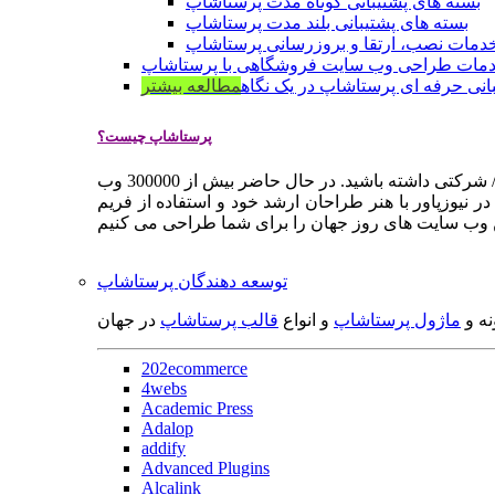
بسته های پشتیبانی کوتاه مدت پرستاشاپ
بسته های پشتیبانی بلند مدت پرستاشاپ
دمات نصب، ارتقا و بروزرسانی پرستاشاپ
مات طراحی وب سایت فروشگاهی با پرستاشاپ
انی حرفه ای پرستاشاپ در یک نگاه
مطالعه بیشتر
پرستاشاپ چیست؟
پرستاشاپ یک سیستم مدیریت وب سایت / فروشگاه آنلاین اپن سورس است که به شما کمک می کند به سرعت یک وب سایت فروشگاهی / شرکتی داشته باشید. در حال حاضر بیش از 300000 وب
 نیوزپاور با هنر طراحان ارشد خود و استفاده از فریم
توسعه دهندگان پرستاشاپ
نه و
ماژول پرستاشاپ
و انواع
قالب پرستاشاپ
در جهان
202ecommerce
4webs
Academic Press
Adalop
addify
Advanced Plugins
Alcalink