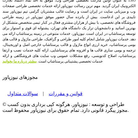
1395 به عنوان اولین مارکت تخصصی طراحی وب، موفق به اخذ نماد اعتماد تجارت
الکترونیک ایران گردید. مهم ترین رسالت نیوزپاور ارائه خدمات تخصصی طراحی صفحات
وب و میزبانی سایت در ایران است و رضایت غالب مشتریان گرامی تیم نیوزپاور سند
تاییدی بر این ادعاست. بیش از پانزده سال حضور موفق نیوزپاور در زمینه طراحی
فروشگاه های تخصصی، با بیش از هزاران مشتری فعال در کنار تیمی متخصص متشکل از
بهترین اساتید و دانشجویان تراز یک دانشگاه های تهران، پشتوانه ای قوی و استوار برای
توسعه پرستاشاپ در ایران است.
نیوزپاور، خدمات متنوعی در زمینه پرستاشاپ ارائه می
دهد. خدمات نیوزپاور شامل انجام کلیه امور طراحی و گرافیک، طراحی ماژول و قالب های
بومی پرستاشاپ، خرید ارزی انواع ماژول و قالب پرستاشاپ خارجی اصل و اوریجینال،
ترجمه و بومی سازی قالب ها و افزونه های پرستاشاپی، ارائه کلیه خدمات نصب و ارتقا
پرستاشاپ، اصلاح کدنویسی، رفع مشکلات عمومی وب سایت های فروشگاهی و ارائه
خدمات تخصصی پشتیبانی پرستاشاپ است.
بیشتر درباره ما بخوانید
مجوزهای نیوزپاور
قوانین و مقررات
|
سوالات متداول
© طراحی و توسعه : نیوزپاور. هرگونه کپی برداری بدون کسب
مجوز پیگرد قانونی دارد. تمام حقوق برای نیوزپاور محفوظ است.