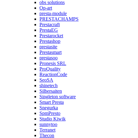
obs solutions
Op-art
presta-module
PRESTACHAMPS
Prestacraft
PrestaEG
Prestarocket
Prestashop
prestasite
Prestasmart
prestasoo
Pronesis SRL
ProQuality
ReactionCode
SeoSA
shinetech
Silbersaiten
Singleton software
Smart Presta
Snegurka
SpmPresto
Studio Kiwik
sunnytoo
Terranet
Thecon