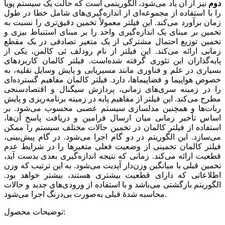
دوم
نیز از آن یاد می‌شود، الگوریتمی است که حالت یک سیستم پویا
را با استفاده از مجموعه‌ای از اندازه‌گیری‌های شامل خطا در طول
زمان برآورد می‌کند. این فیلتر معمولاً تخمین دقیق‌تری را نسبت به
تخمین بر مبنای یک اندازه‌گیری واحد را بر مبنای استنباط بیزی و
تخمین توزیع احتمال مشترکی از یک متغیر تصادفی در یک مقطع
زمانی ارائه می‌کند. این فیلتر از نام رودلف ئی کالمن، یکی از
پایه‌گذاران این تئوری گرفته شده‌است. فیلتر کالمان کاربردهای
بسیاری در علم و فناوری مانند مسیریابی و پایش وسایل نقلیه، به
خصوص هواپیما و فضاپیماها، دارد. فیلتر کالمان مفاهیم گسترده‌ای
را در زمینه سری‌های زمانی، پردازش سیگنال و اقتصادسنجی
مطرح می‌کند. این فیلتر از مفاهیم پایه در زمینه برنامه‌ریزی و پایش
ربات‌ها و همچنین مدلسازی سیستم عصبی محسوب می‌شود. بر
اساس تأخیر زمانی میان ارسال فرامین و دریافت پاسخ آن‌ها،
استفاده از فیلتر کالمان در تخمین حالات مختلف سیستم را ممکن
می‌سازد. این الگوریتم در دو گام اجرا می‌شود. در گام پیش‌بینی،
فیلتر کالمان تخمینی از وضعیت فعلی متغیرها را در شرایط عدم
قطعیت ارائه می‌کند. زمانی که نتیجه اندازه‌گیری بعدی بدست آید،
تخمین قبلی با میانگین وزن‌دار آپدیت می‌شود. به این ترتیب که وزن
اطلاعاتی که دارای قطعیت بیشتری هستند، بیشتر خواهد بود.
الگوریتم بازگشتی می‌باشد و با استفاده از ورودی‌های جدید و حالات
محاسبه شدهٔ قبلی به‌صورت بی‌درنگ اجرا می‌شود.
توضیحات محصول: