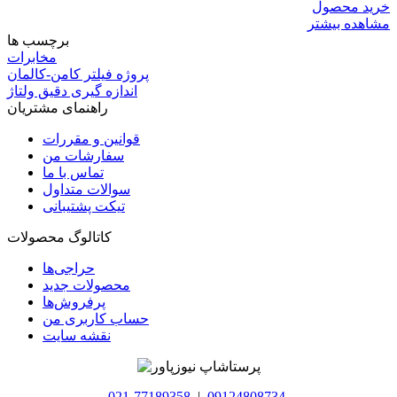
خرید محصول
مشاهده بیشتر
برچسب ها
مخابرات
پروژه فیلتر کامن-کالمان
اندازه گیری دقیق ولتاژ
راهنمای مشتریان
قوانین و مقررات
سفارشات من
تماس با ما
سوالات متداول
تیکت پشتیبانی
کاتالوگ محصولات
حراجی‌ها
محصولات جدید
پرفروش‌ها
حساب کاربری من
نقشه سایت
021-77189358
|
09124808734