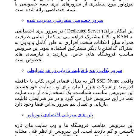
نیوزپاور تنوع بینظیری از سرورهای ابری نیمه خصوصی یا
نیمه اختصاصی ارائه شده است.
سرور خصوصی سفارشی مدیریت شده
در سرور ابری اختصاصی ( Dedicated Server ) این امکان برای
مشترک فراهم می آید که از تمامی ظرفیت CPU و RAM به
همراه سایر امکانات سخت افزاری به طور کامل و بدون به
اشتراک گذاشتن با دیگر مشترکین استفاده شود. این سرویس
مناسب فروشگاه های خاص، پربازدید با نیازمندی های
بخصوص است.
سرور بکاپ زنده با قابلیت بازیابی در هر شرایطی
اگر به دنبال فضای ابری بکاپ با حافظه SSD Nvme واقعی
قدرتمند از شرکت هتزنر آلمان برای وب سایت خود هستید.
این سرویس مناسب شماست. یک نسخه زنده از وب سایت
شما در این سرویس قرار می گیرد و در هر شرایطی قابلیت
بازیابی و اتصال نیم سرور به این فضا وجود دارد.
پلن های میزبانی اقتصادی نیوزپاور
این سرویس مناسب فروشگاه ها و وب سایت های تازه
تاسیس و کم بازدید است. این سرویس از نظر فنی مشابه