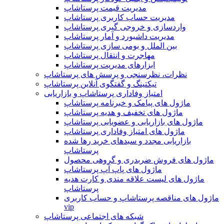
مدیریت قیمت پرستاشاپ
مدیریت حساب کاربری پرستاشاپ
واردسازی و خروجی گیری پرستاشاپ
مدیریت داشبورد و آمار پرستاشاپ
بین الملل و بومی سازی پرستاشاپ
مهاجرت و انتقال پرستاشاپ
ابزارهای مدیریت پرستاشاپ
نظرات، نظرسنجی و پرسش های پرستاشاپ
تیکتینگ و گفتگوی آنلاین پرستاشاپ
امتیاز وفاداری پرستاشاپ و بازاریابی
ماژول های پیامک و خبرنامه پرستاشاپ
ماژول های تخفیف و هدیه پرستاشاپ
ماژول های بازاریابی و عضویابی پرستاشاپ
ماژول های امتیاز وفاداری پرستاشاپ
بازاریابی مجدد و سبدهای خرید رها شده
پرستاشاپ
ماژول های فروش ضربدری و گروهی محصول
ماژول های پاپ آپ پرستاشاپ
ماژول های لیست علاقه مندی و کارت هدیه
پرستاشاپ
ماژول های مناقصه پرستاشاپ و حساب کاربری
vip
شبکه های اجتماعی پرستاشاپ