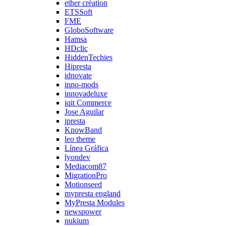
ether création
ETSSoft
FME
GloboSoftware
Hamsa
HDclic
HiddenTechies
Hipresta
idnovate
inno-mods
innovadeluxe
iqit Commerce
Jose Aguilar
jpresta
KnowBand
leo theme
Línea Gráfica
lyondev
Mediacom87
MigrationPro
Motionseed
mypresta england
MyPresta Modules
newspower
nukium