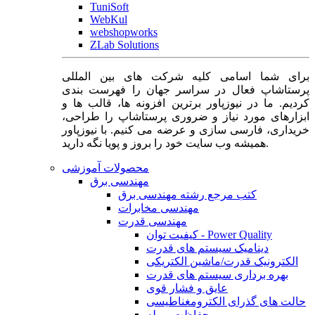
TuniSoft
WebKul
webshopworks
ZLab Solutions
برای شما اسامی کلیه شرکت های بین المللی
پرستاشاپ فعال در سراسر جهان را فهرست بندی
کردیم. ما در نیوزپاور برترین افزونه ها، قالب ها و
ابزارهای مورد نیاز و ضروری پرستاشاپ را طراحی،
خریداری، فارسی سازی و عرضه می کنیم. با نیوزپاور
همیشه وب سایت خود را بروز و پویا نگه دارید.
محصولات آموزشی
مهندسی برق
کتب مرجع رشته مهندسی برق
مهندسی مخابرات
مهندسی قدرت
کیفیت توان - Power Quality
دینامیک سیستم های قدرت
الکترونیک قدرت/ماشین الکتریکی
بهره برداری سیستم های قدرت
عایق و فشار قوی
حالت های گذرای الکترومغناطیسی
حفاظت و رله