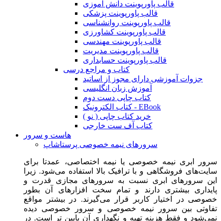
قالب پاورپوینت دانش آموزی
قالب پاورپوینت پزشکی
قالب پاورپوینت روانشناسی
قالب پاورپوینت کشاورزی
قالب پاورپوینت مهندسی
قالب پاورپوینت مدیریت
قالب پاورپوینت حسابداری
کتاب و مراجع درسی
جزوات آموزشی دارای مجوز از اساتید
آموزش زبان انگلیسی
کتاب چاپی دست دوم
کتاب الکترونیک - EBook
خرید کتاب چاپی ( نو )
کتاب آف ست خارجی
هاست و سرور
سرورهای نیمه خصوصی پرستاشاپ
سرور ابری نیمه خصوصی یا نیمه اختصاصی، عمدتا برای
سایت‌های فروشگاهی و با ترافیک بالا استفاده می‌شود. زیرا
این سرورهای ابری نسبت به سرورهای مجازی قدرت و
پایداری بیشتری دارند و تمام سخت افزارهای آن بطور
خصوصی در اختیار کاربر قرار می‌گیرند. در بیشتر مواقع
تفاوتی بین سرور نیمه خصوصی و سرور خصوصی دیده
نمی‌شود و فقط هزینه تهیه و نگهداری آن پایین تر است. در