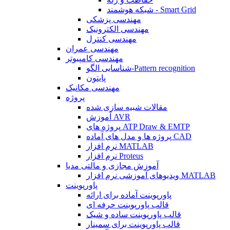
شبکه هوشمند - Smart Grid
مهندسی پزشکی
مهندسی الکترونیک
مهندسی کنترل
مهندسی عمران
مهندسی کامپیوتر
شناسایی الگو-Pattern recognition
پایتون
مهندسی مکانیک
پروژه
مقالات شبیه سازی شده
آموزش AVR
پروژه های ATP Draw & EMTP
پروژه ها و مدل های آماده CAD
نرم افزار MATLAB
نرم افزار Proteus
آموزش مجازی و مالتی مدیا
ویدیوهای آموزشی نرم افزار MATLAB
پاورپوینت
پاورپوینت آماده برای ارائه
قالب پاورپوینت حرفه ای
قالب پاورپوینت ساده و شیک
قالب پاورپوینت برای سمینار