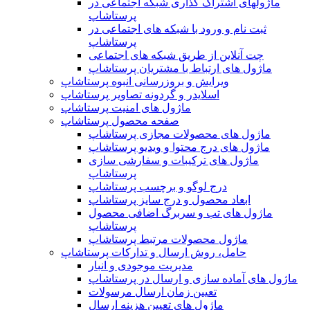
ماژولهای اشتراک‌ گذاری شبکه اجتماعی در
پرستاشاپ
ثبت نام و ورود با شبکه های اجتماعی در
پرستاشاپ
چت آنلاین از طریق شبکه های اجتماعی
ماژول های ارتباط با مشتریان پرستاشاپ
ویرایش و بروزرسانی انبوه پرستاشاپ
اسلایدر و گردونه تصاویر پرستاشاپ
ماژول های امنیت پرستاشاپ
صفحه محصول پرستاشاپ
ماژول های محصولات مجازی پرستاشاپ
ماژول های درج محتوا و ویدیو پرستاشاپ
ماژول های ترکیبات و سفارشی سازی
پرستاشاپ
درج لوگو و برچسب پرستاشاپ
ابعاد محصول و درج سایز پرستاشاپ
ماژول های تب و سربرگ اضافی محصول
پرستاشاپ
ماژول محصولات مرتبط پرستاشاپ
حامل، روش ارسال و تدارکات پرستاشاپ
مدیریت موجودی و انبار
ماژول های آماده سازی و ارسال در پرستاشاپ
تعیین زمان ارسال مرسولات
ماژول های تعیین هزینه ارسال