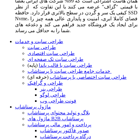
همان هاست اشتراکی است که 99% شرکت های ایرانی بعضا
با قیمتی "گزاف" عرضه می کنند با این تفاوت که از نظر
کیفی یک سر و گردن در سطح بالاتری قرار دارد. حافظه SSD
Nvme، فضای کاملا ابری، امنیت و پایداری عالی همه چیز را
برای ایجاد یک فروشگاه جدید فراهم می کند و دغدغه های
شما را به حداقل می رساند.
طراحی سایت و خدمات
طراحی سایت
طراحی سایت اقتصادی
طراحی سایت تک صفحه ای
طراحی سایت با قالب پاندا
(پایه)
خدمات جامع طراحی سایت با پرستاشاپ
طراحی سایت اختصاصی با پرستاشاپ
(حرفه ای)
طراحی و گرافیک
طراحی بنر
طراحی لوگو
فونت طراحی وب
ماژول پرستاشاپ
بلاگ و تولید محتوای پرستاشاپ
ماژول های B2B پرستاشاپ
پرداخت و امور مالی پرستاشاپ
صدور فاکتور پرستاشاپ
درگاه پرداخت پرستاشاپ