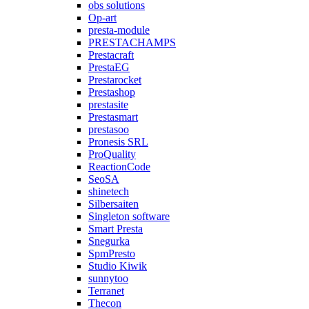
obs solutions
Op-art
presta-module
PRESTACHAMPS
Prestacraft
PrestaEG
Prestarocket
Prestashop
prestasite
Prestasmart
prestasoo
Pronesis SRL
ProQuality
ReactionCode
SeoSA
shinetech
Silbersaiten
Singleton software
Smart Presta
Snegurka
SpmPresto
Studio Kiwik
sunnytoo
Terranet
Thecon