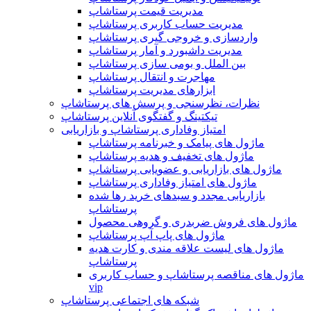
مدیریت قیمت پرستاشاپ
مدیریت حساب کاربری پرستاشاپ
واردسازی و خروجی گیری پرستاشاپ
مدیریت داشبورد و آمار پرستاشاپ
بین الملل و بومی سازی پرستاشاپ
مهاجرت و انتقال پرستاشاپ
ابزارهای مدیریت پرستاشاپ
نظرات، نظرسنجی و پرسش های پرستاشاپ
تیکتینگ و گفتگوی آنلاین پرستاشاپ
امتیاز وفاداری پرستاشاپ و بازاریابی
ماژول های پیامک و خبرنامه پرستاشاپ
ماژول های تخفیف و هدیه پرستاشاپ
ماژول های بازاریابی و عضویابی پرستاشاپ
ماژول های امتیاز وفاداری پرستاشاپ
بازاریابی مجدد و سبدهای خرید رها شده
پرستاشاپ
ماژول های فروش ضربدری و گروهی محصول
ماژول های پاپ آپ پرستاشاپ
ماژول های لیست علاقه مندی و کارت هدیه
پرستاشاپ
ماژول های مناقصه پرستاشاپ و حساب کاربری
vip
شبکه های اجتماعی پرستاشاپ