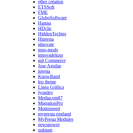
ether création
ETSSoft
FME
GloboSoftware
Hamsa
HDclic
HiddenTechies
Hipresta
idnovate
inno-mods
innovadeluxe
iqit Commerce
Jose Aguilar
jpresta
KnowBand
leo theme
Línea Gráfica
lyondev
Mediacom87
MigrationPro
Motionseed
mypresta england
MyPresta Modules
newspower
nukium