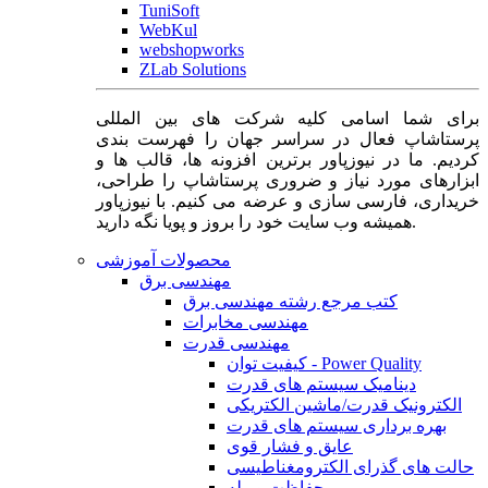
TuniSoft
WebKul
webshopworks
ZLab Solutions
برای شما اسامی کلیه شرکت های بین المللی
پرستاشاپ فعال در سراسر جهان را فهرست بندی
کردیم. ما در نیوزپاور برترین افزونه ها، قالب ها و
ابزارهای مورد نیاز و ضروری پرستاشاپ را طراحی،
خریداری، فارسی سازی و عرضه می کنیم. با نیوزپاور
همیشه وب سایت خود را بروز و پویا نگه دارید.
محصولات آموزشی
مهندسی برق
کتب مرجع رشته مهندسی برق
مهندسی مخابرات
مهندسی قدرت
کیفیت توان - Power Quality
دینامیک سیستم های قدرت
الکترونیک قدرت/ماشین الکتریکی
بهره برداری سیستم های قدرت
عایق و فشار قوی
حالت های گذرای الکترومغناطیسی
حفاظت و رله