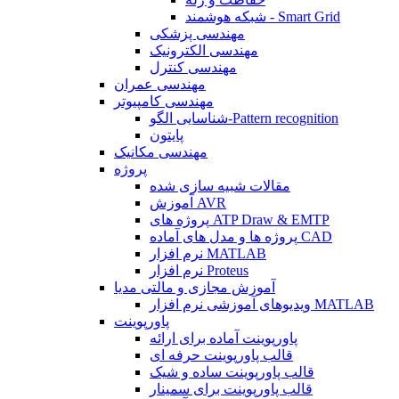
شبکه هوشمند - Smart Grid
مهندسی پزشکی
مهندسی الکترونیک
مهندسی کنترل
مهندسی عمران
مهندسی کامپیوتر
شناسایی الگو-Pattern recognition
پایتون
مهندسی مکانیک
پروژه
مقالات شبیه سازی شده
آموزش AVR
پروژه های ATP Draw & EMTP
پروژه ها و مدل های آماده CAD
نرم افزار MATLAB
نرم افزار Proteus
آموزش مجازی و مالتی مدیا
ویدیوهای آموزشی نرم افزار MATLAB
پاورپوینت
پاورپوینت آماده برای ارائه
قالب پاورپوینت حرفه ای
قالب پاورپوینت ساده و شیک
قالب پاورپوینت برای سمینار