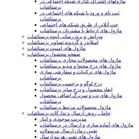
ماژولهای اشتراک‌ گذاری شبکه اجتماعی در
پرستاشاپ
ثبت نام و ورود با شبکه های اجتماعی در
پرستاشاپ
چت آنلاین از طریق شبکه های اجتماعی
ماژول های ارتباط با مشتریان پرستاشاپ
ویرایش و بروزرسانی انبوه پرستاشاپ
اسلایدر و گردونه تصاویر پرستاشاپ
ماژول های امنیت پرستاشاپ
صفحه محصول پرستاشاپ
ماژول های محصولات مجازی پرستاشاپ
ماژول های درج محتوا و ویدیو پرستاشاپ
ماژول های ترکیبات و سفارشی سازی
پرستاشاپ
درج لوگو و برچسب پرستاشاپ
ابعاد محصول و درج سایز پرستاشاپ
ماژول های تب و سربرگ اضافی محصول
پرستاشاپ
ماژول محصولات مرتبط پرستاشاپ
حامل، روش ارسال و تدارکات پرستاشاپ
مدیریت موجودی و انبار
ماژول های آماده سازی و ارسال در پرستاشاپ
تعیین زمان ارسال مرسولات
ماژول های تعیین هزینه ارسال