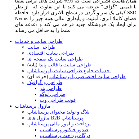
همان هاست اشتراکی است که 99% شرکت های ایرانی بعضا
با قیمتی "گزاف" عرضه می کنند با این تفاوت که از نظر
کیفی یک سر و گردن در سطح بالاتری قرار دارد. حافظه SSD
Nvme، فضای کاملا ابری، امنیت و پایداری عالی همه چیز را
برای ایجاد یک فروشگاه جدید فراهم می کند و دغدغه های
شما را به حداقل می رساند.
طراحی سایت و خدمات
طراحی سایت
طراحی سایت اقتصادی
طراحی سایت تک صفحه ای
طراحی سایت با قالب پاندا
(پایه)
خدمات جامع طراحی سایت با پرستاشاپ
طراحی سایت اختصاصی با پرستاشاپ
(حرفه ای)
طراحی و گرافیک
طراحی بنر
طراحی لوگو
فونت طراحی وب
ماژول پرستاشاپ
بلاگ و تولید محتوای پرستاشاپ
ماژول های B2B پرستاشاپ
پرداخت و امور مالی پرستاشاپ
صدور فاکتور پرستاشاپ
درگاه پرداخت پرستاشاپ