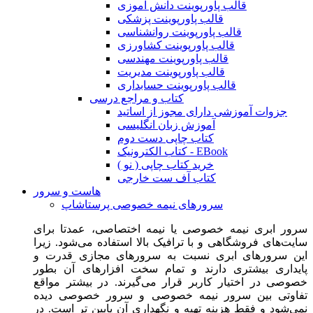
قالب پاورپوینت دانش آموزی
قالب پاورپوینت پزشکی
قالب پاورپوینت روانشناسی
قالب پاورپوینت کشاورزی
قالب پاورپوینت مهندسی
قالب پاورپوینت مدیریت
قالب پاورپوینت حسابداری
کتاب و مراجع درسی
جزوات آموزشی دارای مجوز از اساتید
آموزش زبان انگلیسی
کتاب چاپی دست دوم
کتاب الکترونیک - EBook
خرید کتاب چاپی ( نو )
کتاب آف ست خارجی
هاست و سرور
سرورهای نیمه خصوصی پرستاشاپ
سرور ابری نیمه خصوصی یا نیمه اختصاصی، عمدتا برای
سایت‌های فروشگاهی و با ترافیک بالا استفاده می‌شود. زیرا
این سرورهای ابری نسبت به سرورهای مجازی قدرت و
پایداری بیشتری دارند و تمام سخت افزارهای آن بطور
خصوصی در اختیار کاربر قرار می‌گیرند. در بیشتر مواقع
تفاوتی بین سرور نیمه خصوصی و سرور خصوصی دیده
نمی‌شود و فقط هزینه تهیه و نگهداری آن پایین تر است. در