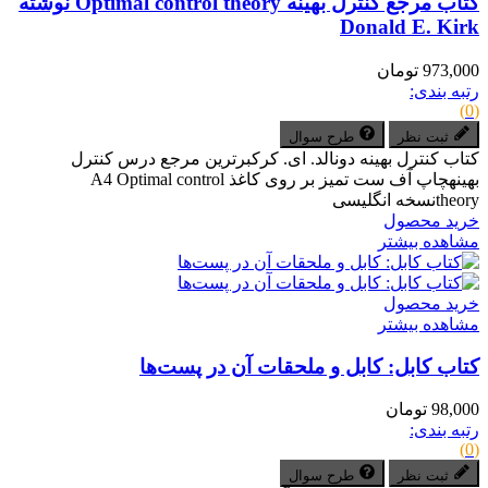
کتاب مرجع کنترل بهینه Optimal control theory نوشته
Donald E. Kirk
973,000 تومان
رتبه بندی:
(0)
ثبت نظر
طرح سوال
کتاب کنترل بهینه دونالد. ای. کرکبرترین مرجع درس کنترل
بهینهچاپ آف ست تمیز بر روی کاغذ A4 Optimal control
theoryنسخه انگلیسی
خرید محصول
مشاهده بیشتر
خرید محصول
مشاهده بیشتر
کتاب کابل: کابل و ملحقات آن در پست‌ها
98,000 تومان
رتبه بندی:
(0)
ثبت نظر
طرح سوال