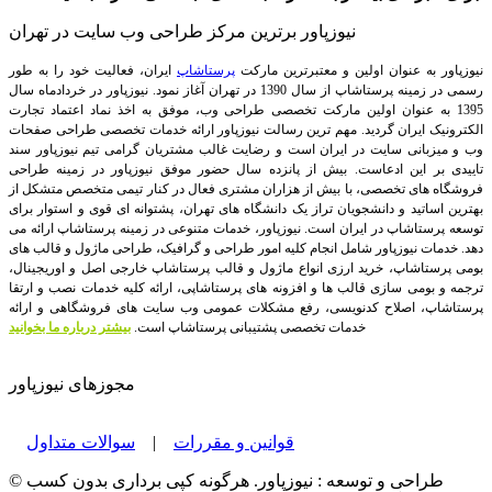
نیوزپاور برترین مرکز طراحی وب سایت در تهران
نیوزپاور به عنوان اولین و معتبرترین مارکت
پرستاشاپ
ایران، فعالیت خود را به طور
رسمی در زمینه پرستاشاپ از سال 1390 در تهران آغاز نمود. نیوزپاور در خردادماه سال
1395 به عنوان اولین مارکت تخصصی طراحی وب، موفق به اخذ نماد اعتماد تجارت
الکترونیک ایران گردید. مهم ترین رسالت نیوزپاور ارائه خدمات تخصصی طراحی صفحات
وب و میزبانی سایت در ایران است و رضایت غالب مشتریان گرامی تیم نیوزپاور سند
تاییدی بر این ادعاست. بیش از پانزده سال حضور موفق نیوزپاور در زمینه طراحی
فروشگاه های تخصصی، با بیش از هزاران مشتری فعال در کنار تیمی متخصص متشکل از
بهترین اساتید و دانشجویان تراز یک دانشگاه های تهران، پشتوانه ای قوی و استوار برای
توسعه پرستاشاپ در ایران است.
نیوزپاور، خدمات متنوعی در زمینه پرستاشاپ ارائه می
دهد. خدمات نیوزپاور شامل انجام کلیه امور طراحی و گرافیک، طراحی ماژول و قالب های
بومی پرستاشاپ، خرید ارزی انواع ماژول و قالب پرستاشاپ خارجی اصل و اوریجینال،
ترجمه و بومی سازی قالب ها و افزونه های پرستاشاپی، ارائه کلیه خدمات نصب و ارتقا
پرستاشاپ، اصلاح کدنویسی، رفع مشکلات عمومی وب سایت های فروشگاهی و ارائه
خدمات تخصصی پشتیبانی پرستاشاپ است.
بیشتر درباره ما بخوانید
مجوزهای نیوزپاور
قوانین و مقررات
|
سوالات متداول
© طراحی و توسعه : نیوزپاور. هرگونه کپی برداری بدون کسب