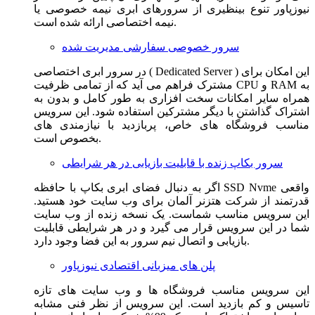
نیوزپاور تنوع بینظیری از سرورهای ابری نیمه خصوصی یا
نیمه اختصاصی ارائه شده است.
سرور خصوصی سفارشی مدیریت شده
در سرور ابری اختصاصی ( Dedicated Server ) این امکان برای
مشترک فراهم می آید که از تمامی ظرفیت CPU و RAM به
همراه سایر امکانات سخت افزاری به طور کامل و بدون به
اشتراک گذاشتن با دیگر مشترکین استفاده شود. این سرویس
مناسب فروشگاه های خاص، پربازدید با نیازمندی های
بخصوص است.
سرور بکاپ زنده با قابلیت بازیابی در هر شرایطی
اگر به دنبال فضای ابری بکاپ با حافظه SSD Nvme واقعی
قدرتمند از شرکت هتزنر آلمان برای وب سایت خود هستید.
این سرویس مناسب شماست. یک نسخه زنده از وب سایت
شما در این سرویس قرار می گیرد و در هر شرایطی قابلیت
بازیابی و اتصال نیم سرور به این فضا وجود دارد.
پلن های میزبانی اقتصادی نیوزپاور
این سرویس مناسب فروشگاه ها و وب سایت های تازه
تاسیس و کم بازدید است. این سرویس از نظر فنی مشابه