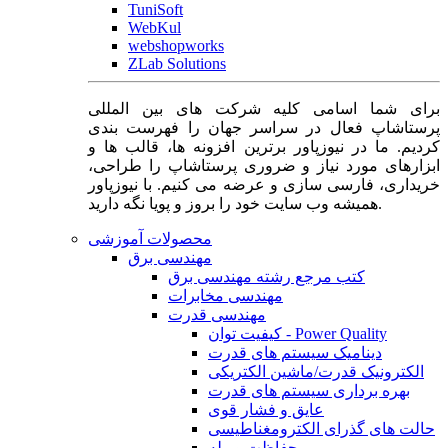
TuniSoft
WebKul
webshopworks
ZLab Solutions
برای شما اسامی کلیه شرکت های بین المللی
پرستاشاپ فعال در سراسر جهان را فهرست بندی
کردیم. ما در نیوزپاور برترین افزونه ها، قالب ها و
ابزارهای مورد نیاز و ضروری پرستاشاپ را طراحی،
خریداری، فارسی سازی و عرضه می کنیم. با نیوزپاور
همیشه وب سایت خود را بروز و پویا نگه دارید.
محصولات آموزشی
مهندسی برق
کتب مرجع رشته مهندسی برق
مهندسی مخابرات
مهندسی قدرت
کیفیت توان - Power Quality
دینامیک سیستم های قدرت
الکترونیک قدرت/ماشین الکتریکی
بهره برداری سیستم های قدرت
عایق و فشار قوی
حالت های گذرای الکترومغناطیسی
حفاظت و رله