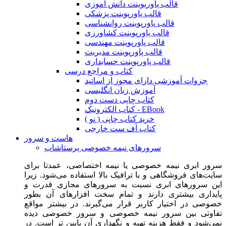
قالب پاورپوینت دانش آموزی
قالب پاورپوینت پزشکی
قالب پاورپوینت روانشناسی
قالب پاورپوینت کشاورزی
قالب پاورپوینت مهندسی
قالب پاورپوینت مدیریت
قالب پاورپوینت حسابداری
کتاب و مراجع درسی
جزوات آموزشی دارای مجوز از اساتید
آموزش زبان انگلیسی
کتاب چاپی دست دوم
کتاب الکترونیک - EBook
خرید کتاب چاپی ( نو )
کتاب آف ست خارجی
هاست و سرور
سرورهای نیمه خصوصی پرستاشاپ
سرور ابری نیمه خصوصی یا نیمه اختصاصی، عمدتا برای
سایت‌های فروشگاهی و با ترافیک بالا استفاده می‌شود. زیرا
این سرورهای ابری نسبت به سرورهای مجازی قدرت و
پایداری بیشتری دارند و تمام سخت افزارهای آن بطور
خصوصی در اختیار کاربر قرار می‌گیرند. در بیشتر مواقع
تفاوتی بین سرور نیمه خصوصی و سرور خصوصی دیده
نمی‌شود و فقط هزینه تهیه و نگهداری آن پایین تر است. در