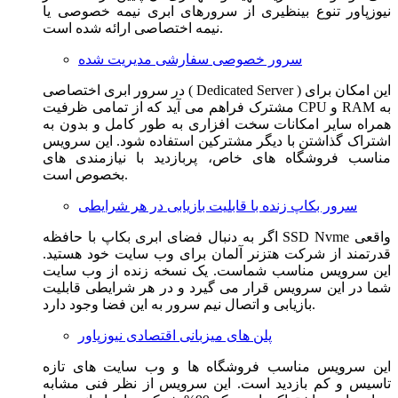
نیوزپاور تنوع بینظیری از سرورهای ابری نیمه خصوصی یا
نیمه اختصاصی ارائه شده است.
سرور خصوصی سفارشی مدیریت شده
در سرور ابری اختصاصی ( Dedicated Server ) این امکان برای
مشترک فراهم می آید که از تمامی ظرفیت CPU و RAM به
همراه سایر امکانات سخت افزاری به طور کامل و بدون به
اشتراک گذاشتن با دیگر مشترکین استفاده شود. این سرویس
مناسب فروشگاه های خاص، پربازدید با نیازمندی های
بخصوص است.
سرور بکاپ زنده با قابلیت بازیابی در هر شرایطی
اگر به دنبال فضای ابری بکاپ با حافظه SSD Nvme واقعی
قدرتمند از شرکت هتزنر آلمان برای وب سایت خود هستید.
این سرویس مناسب شماست. یک نسخه زنده از وب سایت
شما در این سرویس قرار می گیرد و در هر شرایطی قابلیت
بازیابی و اتصال نیم سرور به این فضا وجود دارد.
پلن های میزبانی اقتصادی نیوزپاور
این سرویس مناسب فروشگاه ها و وب سایت های تازه
تاسیس و کم بازدید است. این سرویس از نظر فنی مشابه