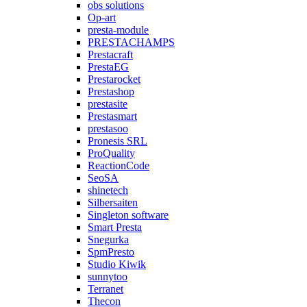
obs solutions
Op-art
presta-module
PRESTACHAMPS
Prestacraft
PrestaEG
Prestarocket
Prestashop
prestasite
Prestasmart
prestasoo
Pronesis SRL
ProQuality
ReactionCode
SeoSA
shinetech
Silbersaiten
Singleton software
Smart Presta
Snegurka
SpmPresto
Studio Kiwik
sunnytoo
Terranet
Thecon