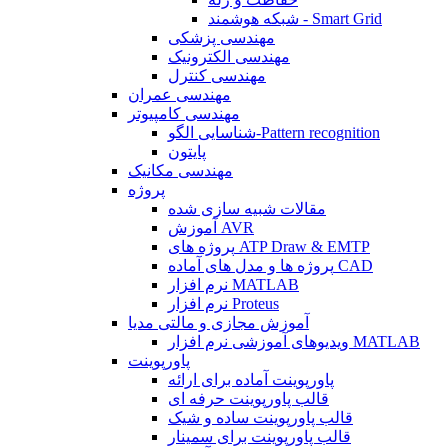
شبکه هوشمند - Smart Grid
مهندسی پزشکی
مهندسی الکترونیک
مهندسی کنترل
مهندسی عمران
مهندسی کامپیوتر
شناسایی الگو-Pattern recognition
پایتون
مهندسی مکانیک
پروژه
مقالات شبیه سازی شده
آموزش AVR
پروژه های ATP Draw & EMTP
پروژه ها و مدل های آماده CAD
نرم افزار MATLAB
نرم افزار Proteus
آموزش مجازی و مالتی مدیا
ویدیوهای آموزشی نرم افزار MATLAB
پاورپوینت
پاورپوینت آماده برای ارائه
قالب پاورپوینت حرفه ای
قالب پاورپوینت ساده و شیک
قالب پاورپوینت برای سمینار