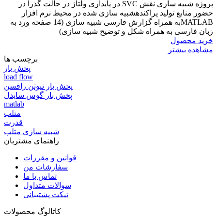
پروژه شبیه سازی نقش SVC در پایداری ولتاژ در حالت گذرا در
حضور منابع تولید پراکندهشبیه سازی شده در محیط نرم افزار
MATLABبه همراه گزارش فارسی شبیه سازی (14 صفحه ورد به
زبان فارسی به همراه شکل و توضیح شبیه سازی)
خرید محصول
مشاهده بیشتر
برچسب ها
پخش بار
load flow
پخش بار نیوتن رافسن
پخش بار گوس سایدل
matlab
متلب
قدرت
شبیه سازی متلب
راهنمای مشتریان
قوانین و مقررات
سفارشات من
تماس با ما
سوالات متداول
تیکت پشتیبانی
کاتالوگ محصولات