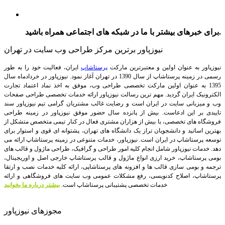
برای خبرهای بیشتر با ما در شبکه های اجتماعی همراه باشید.
نیوزپاور برترین مرکز طراحی وب سایت در تهران
نیوزپاور به عنوان اولین و معتبرترین مارکت
پرستاشاپ
ایران، فعالیت خود را به طور
رسمی در زمینه پرستاشاپ از سال 1390 در تهران آغاز نمود. نیوزپاور در خردادماه سال
1395 به عنوان اولین مارکت تخصصی طراحی وب، موفق به اخذ نماد اعتماد تجارت
الکترونیک ایران گردید. مهم ترین رسالت نیوزپاور ارائه خدمات تخصصی طراحی صفحات
وب و میزبانی سایت در ایران است و رضایت غالب مشتریان گرامی تیم نیوزپاور سند
تاییدی بر این ادعاست. بیش از پانزده سال حضور موفق نیوزپاور در زمینه طراحی
فروشگاه های تخصصی، با بیش از هزاران مشتری فعال در کنار تیمی متخصص متشکل از
بهترین اساتید و دانشجویان تراز یک دانشگاه های تهران، پشتوانه ای قوی و استوار برای
توسعه پرستاشاپ در ایران است.
نیوزپاور، خدمات متنوعی در زمینه پرستاشاپ ارائه می
دهد. خدمات نیوزپاور شامل انجام کلیه امور طراحی و گرافیک، طراحی ماژول و قالب های
بومی پرستاشاپ، خرید ارزی انواع ماژول و قالب پرستاشاپ خارجی اصل و اوریجینال،
ترجمه و بومی سازی قالب ها و افزونه های پرستاشاپی، ارائه کلیه خدمات نصب و ارتقا
پرستاشاپ، اصلاح کدنویسی، رفع مشکلات عمومی وب سایت های فروشگاهی و ارائه
خدمات تخصصی پشتیبانی پرستاشاپ است.
بیشتر درباره ما بخوانید
مجوزهای نیوزپاور