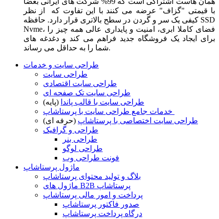
همان هاست اشتراکی است که 99% شرکت های ایرانی بعضا
با قیمتی "گزاف" عرضه می کنند با این تفاوت که از نظر
کیفی یک سر و گردن در سطح بالاتری قرار دارد. حافظه SSD
Nvme، فضای کاملا ابری، امنیت و پایداری عالی همه چیز را
برای ایجاد یک فروشگاه جدید فراهم می کند و دغدغه های
شما را به حداقل می رساند.
طراحی سایت و خدمات
طراحی سایت
طراحی سایت اقتصادی
طراحی سایت تک صفحه ای
طراحی سایت با قالب پاندا
(پایه)
خدمات جامع طراحی سایت با پرستاشاپ
طراحی سایت اختصاصی با پرستاشاپ
(حرفه ای)
طراحی و گرافیک
طراحی بنر
طراحی لوگو
فونت طراحی وب
ماژول پرستاشاپ
بلاگ و تولید محتوای پرستاشاپ
ماژول های B2B پرستاشاپ
پرداخت و امور مالی پرستاشاپ
صدور فاکتور پرستاشاپ
درگاه پرداخت پرستاشاپ