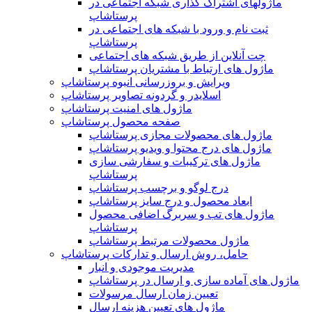
ماژولهای اشتراک‌ گذاری شبکه اجتماعی در
پرستاشاپ
ثبت نام و ورود با شبکه های اجتماعی در
پرستاشاپ
چت آنلاین از طریق شبکه های اجتماعی
ماژول های ارتباط با مشتریان پرستاشاپ
ویرایش و بروزرسانی انبوه پرستاشاپ
اسلایدر و گردونه تصاویر پرستاشاپ
ماژول های امنیت پرستاشاپ
صفحه محصول پرستاشاپ
ماژول های محصولات مجازی پرستاشاپ
ماژول های درج محتوا و ویدیو پرستاشاپ
ماژول های ترکیبات و سفارشی سازی
پرستاشاپ
درج لوگو و برچسب پرستاشاپ
ابعاد محصول و درج سایز پرستاشاپ
ماژول های تب و سربرگ اضافی محصول
پرستاشاپ
ماژول محصولات مرتبط پرستاشاپ
حامل، روش ارسال و تدارکات پرستاشاپ
مدیریت موجودی و انبار
ماژول های آماده سازی و ارسال در پرستاشاپ
تعیین زمان ارسال مرسولات
ماژول های تعیین هزینه ارسال