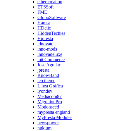
ether création
ETSSoft
FME
GloboSoftware
Hamsa
HDclic
HiddenTechies
Hipresta
idnovate
inno-mods
innovadeluxe
iqit Commerce
Jose Aguilar
jpresta
KnowBand
leo theme
Línea Gráfica
lyondev
Mediacom87
MigrationPro
Motionseed
mypresta england
MyPresta Modules
newspower
nukium