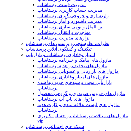
مدیریت قیمت پرستاشاپ
مدیریت حساب کاربری پرستاشاپ
واردسازی و خروجی گیری پرستاشاپ
مدیریت داشبورد و آمار پرستاشاپ
بین الملل و بومی سازی پرستاشاپ
مهاجرت و انتقال پرستاشاپ
ابزارهای مدیریت پرستاشاپ
نظرات، نظرسنجی و پرسش های پرستاشاپ
تیکتینگ و گفتگوی آنلاین پرستاشاپ
امتیاز وفاداری پرستاشاپ و بازاریابی
ماژول های پیامک و خبرنامه پرستاشاپ
ماژول های تخفیف و هدیه پرستاشاپ
ماژول های بازاریابی و عضویابی پرستاشاپ
ماژول های امتیاز وفاداری پرستاشاپ
بازاریابی مجدد و سبدهای خرید رها شده
پرستاشاپ
ماژول های فروش ضربدری و گروهی محصول
ماژول های پاپ آپ پرستاشاپ
ماژول های لیست علاقه مندی و کارت هدیه
پرستاشاپ
ماژول های مناقصه پرستاشاپ و حساب کاربری
vip
شبکه های اجتماعی پرستاشاپ