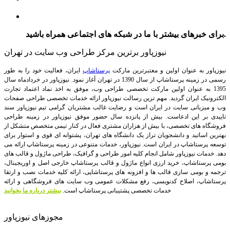
برای خبرهای بیشتر با ما در شبکه های اجتماعی همراه باشید.
نیوزپاور برترین مرکز طراحی وب سایت در تهران
نیوزپاور به عنوان اولین و معتبرترین مارکت
پرستاشاپ
ایران، فعالیت خود را به طور
رسمی در زمینه پرستاشاپ از سال 1390 در تهران آغاز نمود. نیوزپاور در خردادماه سال
1395 به عنوان اولین مارکت تخصصی طراحی وب، موفق به اخذ نماد اعتماد تجارت
الکترونیک ایران گردید. مهم ترین رسالت نیوزپاور ارائه خدمات تخصصی طراحی صفحات
وب و میزبانی سایت در ایران است و رضایت غالب مشتریان گرامی تیم نیوزپاور سند
تاییدی بر این ادعاست. بیش از پانزده سال حضور موفق نیوزپاور در زمینه طراحی
فروشگاه های تخصصی، با بیش از هزاران مشتری فعال در کنار تیمی متخصص متشکل از
بهترین اساتید و دانشجویان تراز یک دانشگاه های تهران، پشتوانه ای قوی و استوار برای
توسعه پرستاشاپ در ایران است.
نیوزپاور، خدمات متنوعی در زمینه پرستاشاپ ارائه می
دهد. خدمات نیوزپاور شامل انجام کلیه امور طراحی و گرافیک، طراحی ماژول و قالب های
بومی پرستاشاپ، خرید ارزی انواع ماژول و قالب پرستاشاپ خارجی اصل و اوریجینال،
ترجمه و بومی سازی قالب ها و افزونه های پرستاشاپی، ارائه کلیه خدمات نصب و ارتقا
پرستاشاپ، اصلاح کدنویسی، رفع مشکلات عمومی وب سایت های فروشگاهی و ارائه
خدمات تخصصی پشتیبانی پرستاشاپ است.
بیشتر درباره ما بخوانید
مجوزهای نیوزپاور