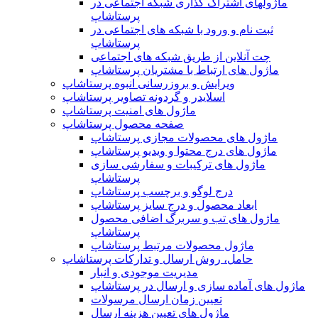
ماژولهای اشتراک‌ گذاری شبکه اجتماعی در
پرستاشاپ
ثبت نام و ورود با شبکه های اجتماعی در
پرستاشاپ
چت آنلاین از طریق شبکه های اجتماعی
ماژول های ارتباط با مشتریان پرستاشاپ
ویرایش و بروزرسانی انبوه پرستاشاپ
اسلایدر و گردونه تصاویر پرستاشاپ
ماژول های امنیت پرستاشاپ
صفحه محصول پرستاشاپ
ماژول های محصولات مجازی پرستاشاپ
ماژول های درج محتوا و ویدیو پرستاشاپ
ماژول های ترکیبات و سفارشی سازی
پرستاشاپ
درج لوگو و برچسب پرستاشاپ
ابعاد محصول و درج سایز پرستاشاپ
ماژول های تب و سربرگ اضافی محصول
پرستاشاپ
ماژول محصولات مرتبط پرستاشاپ
حامل، روش ارسال و تدارکات پرستاشاپ
مدیریت موجودی و انبار
ماژول های آماده سازی و ارسال در پرستاشاپ
تعیین زمان ارسال مرسولات
ماژول های تعیین هزینه ارسال