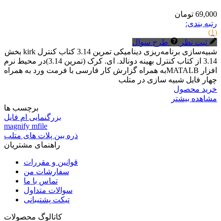
69,000 تومان
رتبه بندی:
(1)
ثبت نظر
طرح سوال
شبیه‌سازی برنامه‌ریزی دینامیکی تمرین 3.14 کتاب کنترل kirk بخش
3.14 از کتاب کنترل بهینه دونالد. ای. کرک (تمرین 3.14)در محیط نرم
افزار MATALBبه همراه گزارش کار فارسی با فرمت ورد به همراه
چهار فایل شبیه سازی در متلب
خرید محصول
مشاهده بیشتر
برچسب ها
بزرگنمایی ام فایل
magnify mfile
ذره بین پلات های متلب
راهنمای مشتریان
قوانین و مقررات
سفارشات من
تماس با ما
سوالات متداول
تیکت پشتیبانی
کاتالوگ محصولات