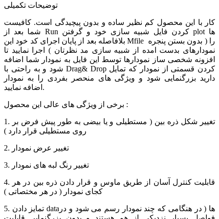
توضیحات تکمیلی
کار با این محصول کم نظیر ساده و بدون پیچیدگی است. کافیست
شما بعد از Run کردن فایل شبیه سازی خود و گرفتن plot ها
بلافاصله بعد از پایان اجرای کد خود این Mfile را ( بدون بستن پنجره
نمودارهای بدست امده از شبیه سازی مد نظرتان ) اجرا نمایید تا
افزونه شخصی ساز نمودارها توسط این فایل به نمودار شما اضافه
شود و به راحتی با Drag& Drop کردن قسمتی از نمودار که تمایل
دارید بزرگنمایی شود و ویژگی های منحصر بفردی را به نمودار
اضافه نمایید.
برخی از ویژگی های عالی این محصول :
1. تغییر شکل ذره بین ( مستطیلی و یا بیضی به طور پیش فرض بر
روی مستطیلی قرار دارد )
2. تغییر عرض نمودار
3. تغییر رنگ لبه های نمودار
4. قابلیت کنترل آسان از طریق ماوس و قرار دادن ذره بین در هر
کجای نمودار ( در هر مختصاتی )
5. تمایز دادن dataها ( در هنگامی که چند نمودار رسم می شود و در
فواصل بسیار نزدیکی از هم هستند و بدون بزرگنمایی قابلیت