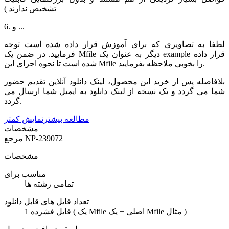
تشخیص ندارند )
6. و ...
لطفا به تصاویری که برای آموزش قرار داده شده است توجه
فرمایید. در ضمن یک Mfile دیگر به عنوان یک example قرار داده
شده است تا نحوه اجرای این Mfile را بخوبی ملاحظه بفرمایید.
بلافاصله پس از خرید این محصول، لینک دانلود آنلاین تقدیم حضور
شما می گردد و یک نسخه از لینک دانلود به ایمیل شما ارسال می
گردد.
مطالعه بیشتر
نمایش کمتر
مشخصات
NP-239072
مرجع
مشخصات
مناسب برای
تمامی رشته ها
تعداد فایل های قابل دانلود
1 فایل فشرده ( یک Mfile اصلی + یک Mfile مثال )