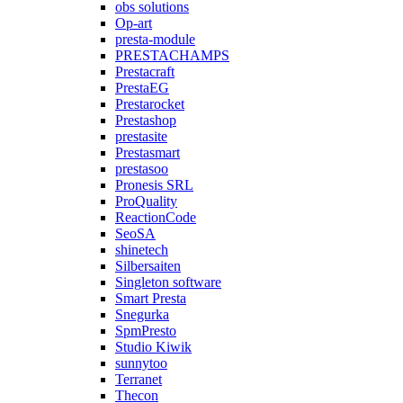
obs solutions
Op-art
presta-module
PRESTACHAMPS
Prestacraft
PrestaEG
Prestarocket
Prestashop
prestasite
Prestasmart
prestasoo
Pronesis SRL
ProQuality
ReactionCode
SeoSA
shinetech
Silbersaiten
Singleton software
Smart Presta
Snegurka
SpmPresto
Studio Kiwik
sunnytoo
Terranet
Thecon