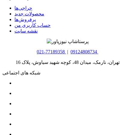
حراجی‌ها
محصولات جدید
پرفروش‌ها
حساب کاربری من
نقشه سایت
021-77189358
|
09124808734
تهران، نارمک، میدان 48، کوچه شهید سیاوش، پلاک 16
شبکه های اجتماعی