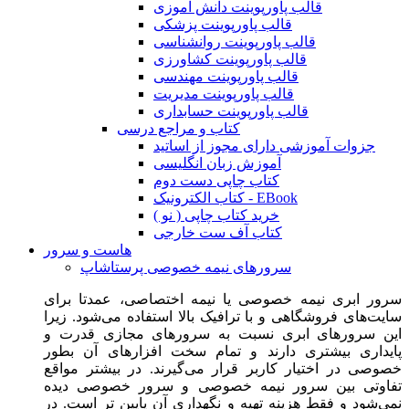
قالب پاورپوینت دانش آموزی
قالب پاورپوینت پزشکی
قالب پاورپوینت روانشناسی
قالب پاورپوینت کشاورزی
قالب پاورپوینت مهندسی
قالب پاورپوینت مدیریت
قالب پاورپوینت حسابداری
کتاب و مراجع درسی
جزوات آموزشی دارای مجوز از اساتید
آموزش زبان انگلیسی
کتاب چاپی دست دوم
کتاب الکترونیک - EBook
خرید کتاب چاپی ( نو )
کتاب آف ست خارجی
هاست و سرور
سرورهای نیمه خصوصی پرستاشاپ
سرور ابری نیمه خصوصی یا نیمه اختصاصی، عمدتا برای
سایت‌های فروشگاهی و با ترافیک بالا استفاده می‌شود. زیرا
این سرورهای ابری نسبت به سرورهای مجازی قدرت و
پایداری بیشتری دارند و تمام سخت افزارهای آن بطور
خصوصی در اختیار کاربر قرار می‌گیرند. در بیشتر مواقع
تفاوتی بین سرور نیمه خصوصی و سرور خصوصی دیده
نمی‌شود و فقط هزینه تهیه و نگهداری آن پایین تر است. در