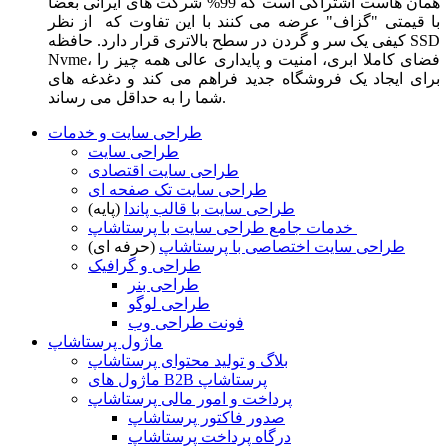
همان هاست اشتراکی است که 99% شرکت های ایرانی بعضا
با قیمتی "گزاف" عرضه می کنند با این تفاوت که از نظر
کیفی یک سر و گردن در سطح بالاتری قرار دارد. حافظه SSD
Nvme، فضای کاملا ابری، امنیت و پایداری عالی همه چیز را
برای ایجاد یک فروشگاه جدید فراهم می کند و دغدغه های
شما را به حداقل می رساند.
طراحی سایت و خدمات
طراحی سایت
طراحی سایت اقتصادی
طراحی سایت تک صفحه ای
طراحی سایت با قالب پاندا
(پایه)
خدمات جامع طراحی سایت با پرستاشاپ
طراحی سایت اختصاصی با پرستاشاپ
(حرفه ای)
طراحی و گرافیک
طراحی بنر
طراحی لوگو
فونت طراحی وب
ماژول پرستاشاپ
بلاگ و تولید محتوای پرستاشاپ
ماژول های B2B پرستاشاپ
پرداخت و امور مالی پرستاشاپ
صدور فاکتور پرستاشاپ
درگاه پرداخت پرستاشاپ