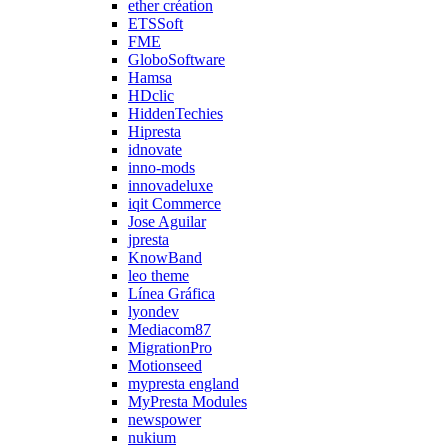
ether création
ETSSoft
FME
GloboSoftware
Hamsa
HDclic
HiddenTechies
Hipresta
idnovate
inno-mods
innovadeluxe
iqit Commerce
Jose Aguilar
jpresta
KnowBand
leo theme
Línea Gráfica
lyondev
Mediacom87
MigrationPro
Motionseed
mypresta england
MyPresta Modules
newspower
nukium