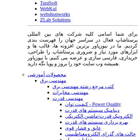
TuniSoft
WebKul
webshopworks
ZLab Solutions
برای شما اسامی کلیه شرکت های بین المللی
پرستاشاپ فعال در سراسر جهان را فهرست بندی
کردیم. ما در نیوزپاور برترین افزونه ها، قالب ها و
ابزارهای مورد نیاز و ضروری پرستاشاپ را طراحی،
خریداری، فارسی سازی و عرضه می کنیم. با نیوزپاور
همیشه وب سایت خود را بروز و پویا نگه دارید.
محصولات آموزشی
مهندسی برق
کتب مرجع رشته مهندسی برق
مهندسی مخابرات
مهندسی قدرت
کیفیت توان - Power Quality
دینامیک سیستم های قدرت
الکترونیک قدرت/ماشین الکتریکی
بهره برداری سیستم های قدرت
عایق و فشار قوی
حالت های گذرای الکترومغناطیسی
حفاظت و رله