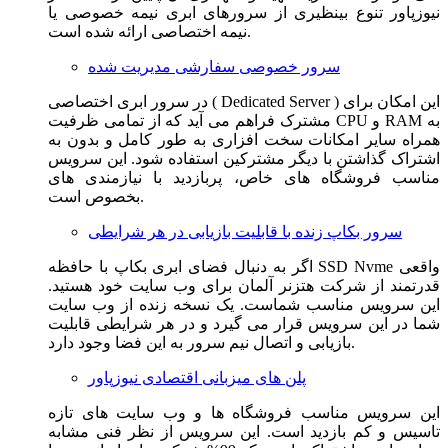
نیوزپاور تنوع بینظیری از سرورهای ابری نیمه خصوصی یا
نیمه اختصاصی ارائه شده است.
سرور خصوصی سفارشی مدیریت شده
در سرور ابری اختصاصی ( Dedicated Server ) این امکان برای
مشترک فراهم می آید که از تمامی ظرفیت CPU و RAM به
همراه سایر امکانات سخت افزاری به طور کامل و بدون به
اشتراک گذاشتن با دیگر مشترکین استفاده شود. این سرویس
مناسب فروشگاه های خاص، پربازدید با نیازمندی های
بخصوص است.
سرور بکاپ زنده با قابلیت بازیابی در هر شرایطی
اگر به دنبال فضای ابری بکاپ با حافظه SSD Nvme واقعی
قدرتمند از شرکت هتزنر آلمان برای وب سایت خود هستید.
این سرویس مناسب شماست. یک نسخه زنده از وب سایت
شما در این سرویس قرار می گیرد و در هر شرایطی قابلیت
بازیابی و اتصال نیم سرور به این فضا وجود دارد.
پلن های میزبانی اقتصادی نیوزپاور
این سرویس مناسب فروشگاه ها و وب سایت های تازه
تاسیس و کم بازدید است. این سرویس از نظر فنی مشابه