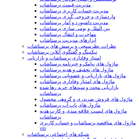
مدیریت قیمت پرستاشاپ
مدیریت حساب کاربری پرستاشاپ
واردسازی و خروجی گیری پرستاشاپ
مدیریت داشبورد و آمار پرستاشاپ
بین الملل و بومی سازی پرستاشاپ
مهاجرت و انتقال پرستاشاپ
ابزارهای مدیریت پرستاشاپ
نظرات، نظرسنجی و پرسش های پرستاشاپ
تیکتینگ و گفتگوی آنلاین پرستاشاپ
امتیاز وفاداری پرستاشاپ و بازاریابی
ماژول های پیامک و خبرنامه پرستاشاپ
ماژول های تخفیف و هدیه پرستاشاپ
ماژول های بازاریابی و عضویابی پرستاشاپ
ماژول های امتیاز وفاداری پرستاشاپ
بازاریابی مجدد و سبدهای خرید رها شده
پرستاشاپ
ماژول های فروش ضربدری و گروهی محصول
ماژول های پاپ آپ پرستاشاپ
ماژول های لیست علاقه مندی و کارت هدیه
پرستاشاپ
ماژول های مناقصه پرستاشاپ و حساب کاربری
vip
شبکه های اجتماعی پرستاشاپ