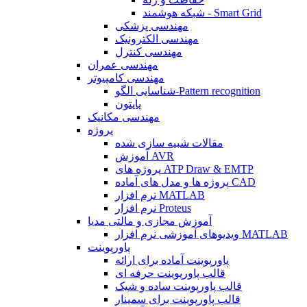
شبکه هوشمند - Smart Grid
مهندسی پزشکی
مهندسی الکترونیک
مهندسی کنترل
مهندسی عمران
مهندسی کامپیوتر
شناسایی الگو-Pattern recognition
پایتون
مهندسی مکانیک
پروژه
مقالات شبیه سازی شده
آموزش AVR
پروژه های ATP Draw & EMTP
پروژه ها و مدل های آماده CAD
نرم افزار MATLAB
نرم افزار Proteus
آموزش مجازی و مالتی مدیا
ویدیوهای آموزشی نرم افزار MATLAB
پاورپوینت
پاورپوینت آماده برای ارائه
قالب پاورپوینت حرفه ای
قالب پاورپوینت ساده و شیک
قالب پاورپوینت برای سمینار