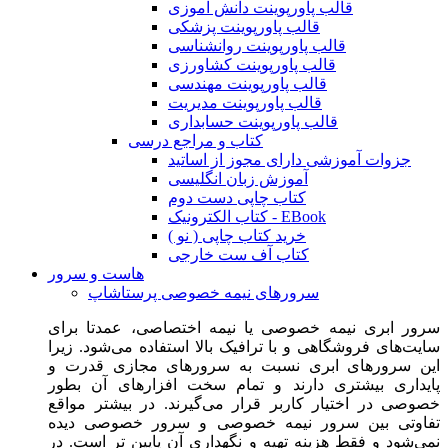
قالب پاورپوینت دانش آموزی
قالب پاورپوینت پزشکی
قالب پاورپوینت روانشناسی
قالب پاورپوینت کشاورزی
قالب پاورپوینت مهندسی
قالب پاورپوینت مدیریت
قالب پاورپوینت حسابداری
کتاب و مراجع درسی
جزوات آموزشی دارای مجوز از اساتید
آموزش زبان انگلیسی
کتاب چاپی دست دوم
کتاب الکترونیک - EBook
خرید کتاب چاپی ( نو )
کتاب آف ست خارجی
هاست و سرور
سرورهای نیمه خصوصی پرستاشاپ
سرور ابری نیمه خصوصی یا نیمه اختصاصی، عمدتا برای
سایت‌های فروشگاهی و با ترافیک بالا استفاده می‌شود. زیرا
این سرورهای ابری نسبت به سرورهای مجازی قدرت و
پایداری بیشتری دارند و تمام سخت افزارهای آن بطور
خصوصی در اختیار کاربر قرار می‌گیرند. در بیشتر مواقع
تفاوتی بین سرور نیمه خصوصی و سرور خصوصی دیده
نمی‌شود و فقط هزینه تهیه و نگهداری آن پایین تر است. در