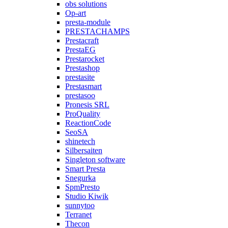
obs solutions
Op-art
presta-module
PRESTACHAMPS
Prestacraft
PrestaEG
Prestarocket
Prestashop
prestasite
Prestasmart
prestasoo
Pronesis SRL
ProQuality
ReactionCode
SeoSA
shinetech
Silbersaiten
Singleton software
Smart Presta
Snegurka
SpmPresto
Studio Kiwik
sunnytoo
Terranet
Thecon