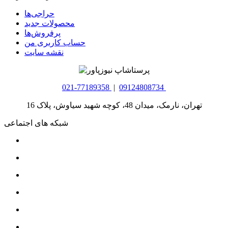
حراجی‌ها
محصولات جدید
پرفروش‌ها
حساب کاربری من
نقشه سایت
021-77189358
|
09124808734
تهران، نارمک، میدان 48، کوچه شهید سیاوش، پلاک 16
شبکه های اجتماعی