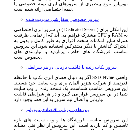
نیوزپاور تنوع بینظیری از سرورهای ابری نیمه خصوصی یا
نیمه اختصاصی ارائه شده است.
سرور خصوصی سفارشی مدیریت شده
در سرور ابری اختصاصی ( Dedicated Server ) این امکان برای
مشترک فراهم می آید که از تمامی ظرفیت CPU و RAM به
همراه سایر امکانات سخت افزاری به طور کامل و بدون به
اشتراک گذاشتن با دیگر مشترکین استفاده شود. این سرویس
مناسب فروشگاه های خاص، پربازدید با نیازمندی های
بخصوص است.
سرور بکاپ زنده با قابلیت بازیابی در هر شرایطی
اگر به دنبال فضای ابری بکاپ با حافظه SSD Nvme واقعی
قدرتمند از شرکت هتزنر آلمان برای وب سایت خود هستید.
این سرویس مناسب شماست. یک نسخه زنده از وب سایت
شما در این سرویس قرار می گیرد و در هر شرایطی قابلیت
بازیابی و اتصال نیم سرور به این فضا وجود دارد.
پلن های میزبانی اقتصادی نیوزپاور
این سرویس مناسب فروشگاه ها و وب سایت های تازه
تاسیس و کم بازدید است. این سرویس از نظر فنی مشابه