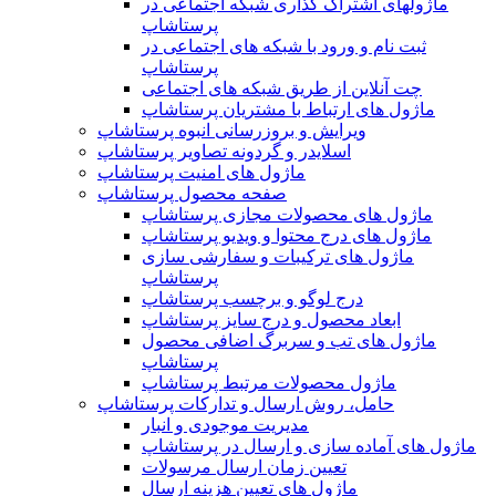
ماژولهای اشتراک‌ گذاری شبکه اجتماعی در
پرستاشاپ
ثبت نام و ورود با شبکه های اجتماعی در
پرستاشاپ
چت آنلاین از طریق شبکه های اجتماعی
ماژول های ارتباط با مشتریان پرستاشاپ
ویرایش و بروزرسانی انبوه پرستاشاپ
اسلایدر و گردونه تصاویر پرستاشاپ
ماژول های امنیت پرستاشاپ
صفحه محصول پرستاشاپ
ماژول های محصولات مجازی پرستاشاپ
ماژول های درج محتوا و ویدیو پرستاشاپ
ماژول های ترکیبات و سفارشی سازی
پرستاشاپ
درج لوگو و برچسب پرستاشاپ
ابعاد محصول و درج سایز پرستاشاپ
ماژول های تب و سربرگ اضافی محصول
پرستاشاپ
ماژول محصولات مرتبط پرستاشاپ
حامل، روش ارسال و تدارکات پرستاشاپ
مدیریت موجودی و انبار
ماژول های آماده سازی و ارسال در پرستاشاپ
تعیین زمان ارسال مرسولات
ماژول های تعیین هزینه ارسال