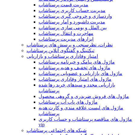
مدیریت قیمت پرستاشاپ
مدیریت حساب کاربری پرستاشاپ
واردسازی و خروجی گیری پرستاشاپ
مدیریت داشبورد و آمار پرستاشاپ
بین الملل و بومی سازی پرستاشاپ
مهاجرت و انتقال پرستاشاپ
ابزارهای مدیریت پرستاشاپ
نظرات، نظرسنجی و پرسش های پرستاشاپ
تیکتینگ و گفتگوی آنلاین پرستاشاپ
امتیاز وفاداری پرستاشاپ و بازاریابی
ماژول های پیامک و خبرنامه پرستاشاپ
ماژول های تخفیف و هدیه پرستاشاپ
ماژول های بازاریابی و عضویابی پرستاشاپ
ماژول های امتیاز وفاداری پرستاشاپ
بازاریابی مجدد و سبدهای خرید رها شده
پرستاشاپ
ماژول های فروش ضربدری و گروهی محصول
ماژول های پاپ آپ پرستاشاپ
ماژول های لیست علاقه مندی و کارت هدیه
پرستاشاپ
ماژول های مناقصه پرستاشاپ و حساب کاربری
vip
شبکه های اجتماعی پرستاشاپ