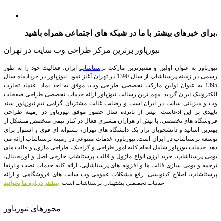
برای خبرهای بیشتر با ما در شبکه های اجتماعی همراه باشید.
نیوزپاور برترین مرکز طراحی وب سایت در تهران
نیوزپاور به عنوان اولین و معتبرترین مارکت
پرستاشاپ
ایران، فعالیت خود را به طور
رسمی در زمینه پرستاشاپ از سال 1390 در تهران آغاز نمود. نیوزپاور در خردادماه سال
1395 به عنوان اولین مارکت تخصصی طراحی وب، موفق به اخذ نماد اعتماد تجارت
الکترونیک ایران گردید. مهم ترین رسالت نیوزپاور ارائه خدمات تخصصی طراحی صفحات
وب و میزبانی سایت در ایران است و رضایت غالب مشتریان گرامی تیم نیوزپاور سند
تاییدی بر این ادعاست. بیش از پانزده سال حضور موفق نیوزپاور در زمینه طراحی
فروشگاه های تخصصی، با بیش از هزاران مشتری فعال در کنار تیمی متخصص متشکل از
بهترین اساتید و دانشجویان تراز یک دانشگاه های تهران، پشتوانه ای قوی و استوار برای
توسعه پرستاشاپ در ایران است.
نیوزپاور، خدمات متنوعی در زمینه پرستاشاپ ارائه می
دهد. خدمات نیوزپاور شامل انجام کلیه امور طراحی و گرافیک، طراحی ماژول و قالب های
بومی پرستاشاپ، خرید ارزی انواع ماژول و قالب پرستاشاپ خارجی اصل و اوریجینال،
ترجمه و بومی سازی قالب ها و افزونه های پرستاشاپی، ارائه کلیه خدمات نصب و ارتقا
پرستاشاپ، اصلاح کدنویسی، رفع مشکلات عمومی وب سایت های فروشگاهی و ارائه
خدمات تخصصی پشتیبانی پرستاشاپ است.
بیشتر درباره ما بخوانید
مجوزهای نیوزپاور