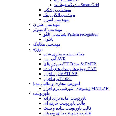
شبکه هوشمند - Smart Grid
مهندسی پزشکی
مهندسی الکترونیک
مهندسی کنترل
مهندسی عمران
مهندسی کامپیوتر
شناسایی الگو-Pattern recognition
پایتون
مهندسی مکانیک
پروژه
مقالات شبیه سازی شده
آموزش AVR
پروژه های ATP Draw & EMTP
پروژه ها و مدل های آماده CAD
نرم افزار MATLAB
نرم افزار Proteus
آموزش مجازی و مالتی مدیا
ویدیوهای آموزشی نرم افزار MATLAB
پاورپوینت
پاورپوینت آماده برای ارائه
قالب پاورپوینت حرفه ای
قالب پاورپوینت ساده و شیک
قالب پاورپوینت برای سمینار