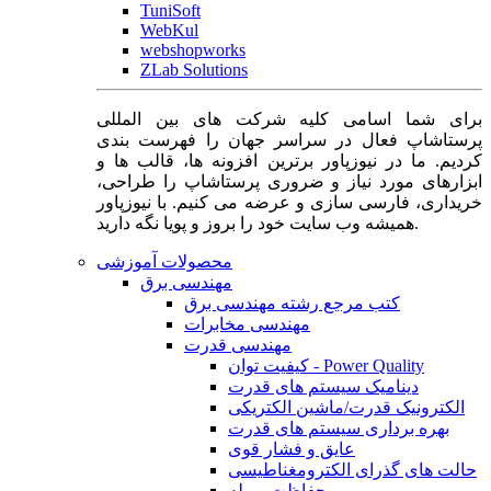
TuniSoft
WebKul
webshopworks
ZLab Solutions
برای شما اسامی کلیه شرکت های بین المللی
پرستاشاپ فعال در سراسر جهان را فهرست بندی
کردیم. ما در نیوزپاور برترین افزونه ها، قالب ها و
ابزارهای مورد نیاز و ضروری پرستاشاپ را طراحی،
خریداری، فارسی سازی و عرضه می کنیم. با نیوزپاور
همیشه وب سایت خود را بروز و پویا نگه دارید.
محصولات آموزشی
مهندسی برق
کتب مرجع رشته مهندسی برق
مهندسی مخابرات
مهندسی قدرت
کیفیت توان - Power Quality
دینامیک سیستم های قدرت
الکترونیک قدرت/ماشین الکتریکی
بهره برداری سیستم های قدرت
عایق و فشار قوی
حالت های گذرای الکترومغناطیسی
حفاظت و رله