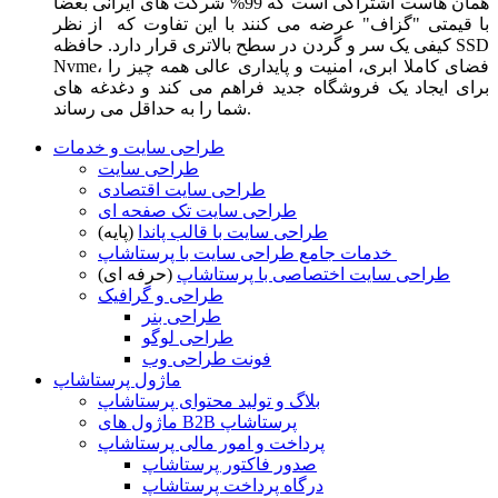
همان هاست اشتراکی است که 99% شرکت های ایرانی بعضا
با قیمتی "گزاف" عرضه می کنند با این تفاوت که از نظر
کیفی یک سر و گردن در سطح بالاتری قرار دارد. حافظه SSD
Nvme، فضای کاملا ابری، امنیت و پایداری عالی همه چیز را
برای ایجاد یک فروشگاه جدید فراهم می کند و دغدغه های
شما را به حداقل می رساند.
طراحی سایت و خدمات
طراحی سایت
طراحی سایت اقتصادی
طراحی سایت تک صفحه ای
طراحی سایت با قالب پاندا
(پایه)
خدمات جامع طراحی سایت با پرستاشاپ
طراحی سایت اختصاصی با پرستاشاپ
(حرفه ای)
طراحی و گرافیک
طراحی بنر
طراحی لوگو
فونت طراحی وب
ماژول پرستاشاپ
بلاگ و تولید محتوای پرستاشاپ
ماژول های B2B پرستاشاپ
پرداخت و امور مالی پرستاشاپ
صدور فاکتور پرستاشاپ
درگاه پرداخت پرستاشاپ