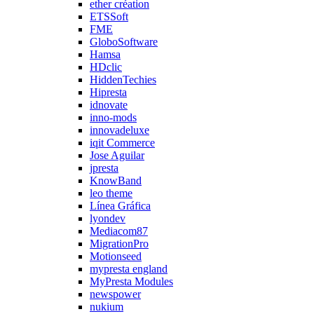
ether création
ETSSoft
FME
GloboSoftware
Hamsa
HDclic
HiddenTechies
Hipresta
idnovate
inno-mods
innovadeluxe
iqit Commerce
Jose Aguilar
jpresta
KnowBand
leo theme
Línea Gráfica
lyondev
Mediacom87
MigrationPro
Motionseed
mypresta england
MyPresta Modules
newspower
nukium