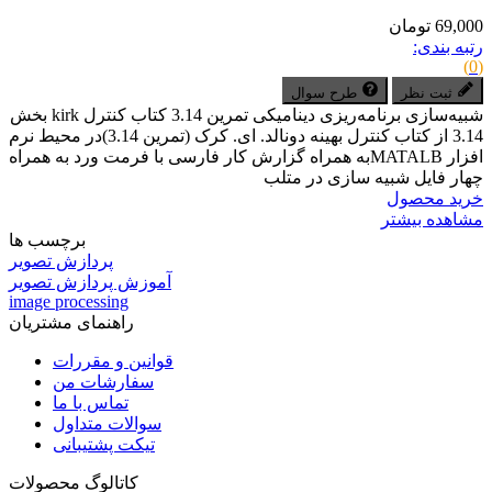
69,000 تومان
رتبه بندی:
(0)
ثبت نظر
طرح سوال
شبیه‌سازی برنامه‌ریزی دینامیکی تمرین 3.14 کتاب کنترل kirk بخش
3.14 از کتاب کنترل بهینه دونالد. ای. کرک (تمرین 3.14)در محیط نرم
افزار MATALBبه همراه گزارش کار فارسی با فرمت ورد به همراه
چهار فایل شبیه سازی در متلب
خرید محصول
مشاهده بیشتر
برچسب ها
پردازش تصویر
آموزش پردازش تصویر
image processing
راهنمای مشتریان
قوانین و مقررات
سفارشات من
تماس با ما
سوالات متداول
تیکت پشتیبانی
کاتالوگ محصولات