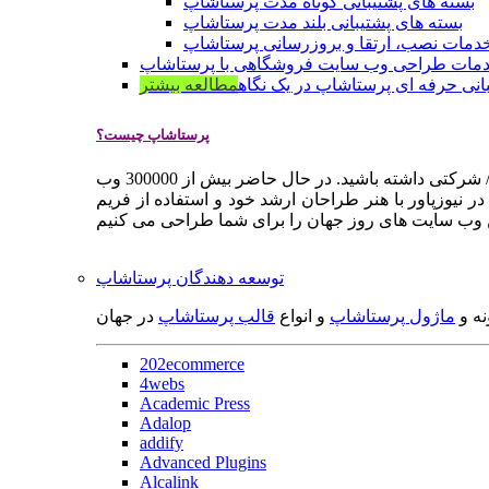
بسته های پشتیبانی کوتاه مدت پرستاشاپ
بسته های پشتیبانی بلند مدت پرستاشاپ
دمات نصب، ارتقا و بروزرسانی پرستاشاپ
مات طراحی وب سایت فروشگاهی با پرستاشاپ
انی حرفه ای پرستاشاپ در یک نگاه
مطالعه بیشتر
پرستاشاپ چیست؟
پرستاشاپ یک سیستم مدیریت وب سایت / فروشگاه آنلاین اپن سورس است که به شما کمک می کند به سرعت یک وب سایت فروشگاهی / شرکتی داشته باشید. در حال حاضر بیش از 300000 وب
 نیوزپاور با هنر طراحان ارشد خود و استفاده از فریم
توسعه دهندگان پرستاشاپ
نه و
ماژول پرستاشاپ
و انواع
قالب پرستاشاپ
در جهان
202ecommerce
4webs
Academic Press
Adalop
addify
Advanced Plugins
Alcalink