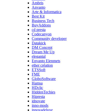
Ambris
Anvanto
Arte & Informatica
Best Kit
Business Tech
BuyAddons
cd presta
Codecanyon
Community developer
Datakick
DM Concept
Dream Me Up
elegantal
Envanto Elenmets
ether création
ETSSoft
FME
GloboSoftware
Hamsa
HDclic
HiddenTechies
Hipresta
idnovate
inno-mods
innovadeluxe