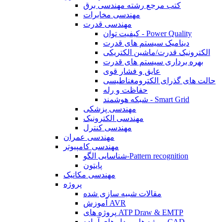
کتب مرجع رشته مهندسی برق
مهندسی مخابرات
مهندسی قدرت
کیفیت توان - Power Quality
دینامیک سیستم های قدرت
الکترونیک قدرت/ماشین الکتریکی
بهره برداری سیستم های قدرت
عایق و فشار قوی
حالت های گذرای الکترومغناطیسی
حفاظت و رله
شبکه هوشمند - Smart Grid
مهندسی پزشکی
مهندسی الکترونیک
مهندسی کنترل
مهندسی عمران
مهندسی کامپیوتر
شناسایی الگو-Pattern recognition
پایتون
مهندسی مکانیک
پروژه
مقالات شبیه سازی شده
آموزش AVR
پروژه های ATP Draw & EMTP
پروژه ها و مدل های آماده CAD