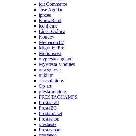
iqit Commerce
Jose Aguilar
jpresta
KnowBand
leo theme
Línea Gráfica
lyondev
Mediacom87
MigrationPro
Motionseed
mypresta england
MyPresta Modules
newspower
nukium
obs solutions
Op-art
presta-module
PRESTACHAMPS
Prestacraft
PrestaEG
Prestarocket
Prestashop
prestasite
Prestasmart
prestasoo