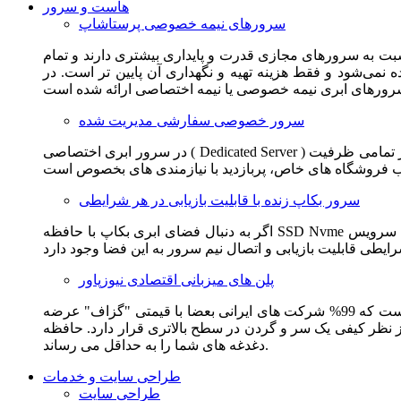
هاست و سرور
سرورهای نیمه خصوصی پرستاشاپ
سبت به سرورهای مجازی قدرت و پایداری بیشتری دارند و تمام
می‌شود و فقط هزینه تهیه و نگهداری آن پایین تر است. در
سرور خصوصی سفارشی مدیریت شده
در سرور ابری اختصاصی ( Dedicated Server ) این امکان برای مشترک فراهم می آید که از تمامی ظرفیت CPU و RAM به همراه سایر امکانات سخت افزاری به طور کامل و بدون به اشتراک گذاشتن با
سرور بکاپ زنده با قابلیت بازیابی در هر شرایطی
اگر به دنبال فضای ابری بکاپ با حافظه SSD Nvme واقعی قدرتمند از شرکت هتزنر آلمان برای وب سایت خود هستید. این سرویس مناسب شماست. یک نسخه زنده از وب سایت شما در این سرویس
پلن های میزبانی اقتصادی نیوزپاور
این سرویس مناسب فروشگاه ها و وب سایت های تازه تاسیس و کم بازدید است. این سرویس از نظر فنی مشابه همان هاست اشتراکی است که 99% شرکت های ایرانی بعضا با قیمتی "گزاف" عرضه
 بالاتری قرار دارد. حافظه SSD Nvme، فضای کاملا ابری، امنیت و پایداری عالی همه چیز را برای ایجاد یک فروشگاه جدید فراهم می کند و
دغدغه های شما را به حداقل می رساند.
طراحی سایت و خدمات
طراحی سایت