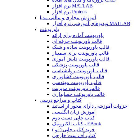
نرم افزار MATLAB
نرم افزار Proteus
آموزش مجازی و مالتی مدیا
ویدیوهای آموزشی نرم افزار MATLAB
پاورپوینت
پاورپوینت آماده برای ارائه
قالب پاورپوینت حرفه ای
قالب پاورپوینت ساده و شیک
قالب پاورپوینت برای سمینار
قالب پاورپوینت دانش آموزی
قالب پاورپوینت پزشکی
قالب پاورپوینت روانشناسی
قالب پاورپوینت کشاورزی
قالب پاورپوینت مهندسی
قالب پاورپوینت مدیریت
قالب پاورپوینت حسابداری
کتاب و مراجع درسی
جزوات آموزشی دارای مجوز از اساتید
آموزش زبان انگلیسی
کتاب چاپی دست دوم
کتاب الکترونیک - EBook
خرید کتاب چاپی ( نو )
کتاب آف ست خارجی