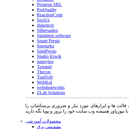
Pronesis SRL
ProQuality
ReactionCode
SeoSA
shinetech
Silbersaiten
Singleton software
Smart Presta
Snegurka
SpmPresto
Studio Kiwik
sunnytoo
Terranet
Thecon
TuniSoft
WebKul
webshopworks
ZLab Solutions
 قالب ها و ابزارهای مورد نیاز و ضروری پرستاشاپ را
محصولات آموزشی
مهندسی برق