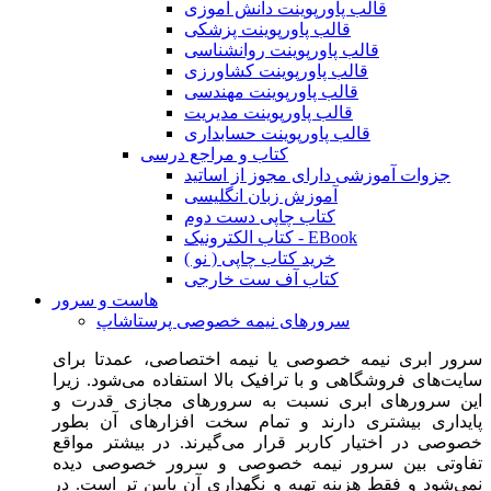
قالب پاورپوینت دانش آموزی
قالب پاورپوینت پزشکی
قالب پاورپوینت روانشناسی
قالب پاورپوینت کشاورزی
قالب پاورپوینت مهندسی
قالب پاورپوینت مدیریت
قالب پاورپوینت حسابداری
کتاب و مراجع درسی
جزوات آموزشی دارای مجوز از اساتید
آموزش زبان انگلیسی
کتاب چاپی دست دوم
کتاب الکترونیک - EBook
خرید کتاب چاپی ( نو )
کتاب آف ست خارجی
هاست و سرور
سرورهای نیمه خصوصی پرستاشاپ
سرور ابری نیمه خصوصی یا نیمه اختصاصی، عمدتا برای
سایت‌های فروشگاهی و با ترافیک بالا استفاده می‌شود. زیرا
این سرورهای ابری نسبت به سرورهای مجازی قدرت و
پایداری بیشتری دارند و تمام سخت افزارهای آن بطور
خصوصی در اختیار کاربر قرار می‌گیرند. در بیشتر مواقع
تفاوتی بین سرور نیمه خصوصی و سرور خصوصی دیده
نمی‌شود و فقط هزینه تهیه و نگهداری آن پایین تر است. در