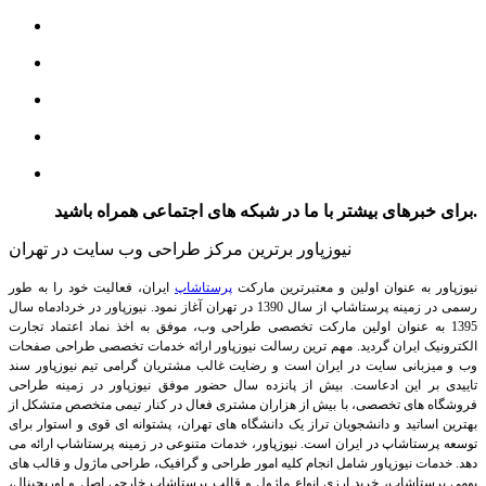
برای خبرهای بیشتر با ما در شبکه های اجتماعی همراه باشید.
نیوزپاور برترین مرکز طراحی وب سایت در تهران
نیوزپاور به عنوان اولین و معتبرترین مارکت
پرستاشاپ
ایران، فعالیت خود را به طور
رسمی در زمینه پرستاشاپ از سال 1390 در تهران آغاز نمود. نیوزپاور در خردادماه سال
1395 به عنوان اولین مارکت تخصصی طراحی وب، موفق به اخذ نماد اعتماد تجارت
الکترونیک ایران گردید. مهم ترین رسالت نیوزپاور ارائه خدمات تخصصی طراحی صفحات
وب و میزبانی سایت در ایران است و رضایت غالب مشتریان گرامی تیم نیوزپاور سند
تاییدی بر این ادعاست. بیش از پانزده سال حضور موفق نیوزپاور در زمینه طراحی
فروشگاه های تخصصی، با بیش از هزاران مشتری فعال در کنار تیمی متخصص متشکل از
بهترین اساتید و دانشجویان تراز یک دانشگاه های تهران، پشتوانه ای قوی و استوار برای
توسعه پرستاشاپ در ایران است.
نیوزپاور، خدمات متنوعی در زمینه پرستاشاپ ارائه می
دهد. خدمات نیوزپاور شامل انجام کلیه امور طراحی و گرافیک، طراحی ماژول و قالب های
بومی پرستاشاپ، خرید ارزی انواع ماژول و قالب پرستاشاپ خارجی اصل و اوریجینال،