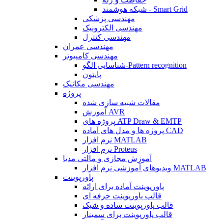
شبکه هوشمند - Smart Grid
مهندسی پزشکی
مهندسی الکترونیک
مهندسی کنترل
مهندسی عمران
مهندسی کامپیوتر
شناسایی الگو-Pattern recognition
پایتون
مهندسی مکانیک
پروژه
مقالات شبیه سازی شده
آموزش AVR
پروژه های ATP Draw & EMTP
پروژه ها و مدل های آماده CAD
نرم افزار MATLAB
نرم افزار Proteus
آموزش مجازی و مالتی مدیا
ویدیوهای آموزشی نرم افزار MATLAB
پاورپوینت
پاورپوینت آماده برای ارائه
قالب پاورپوینت حرفه ای
قالب پاورپوینت ساده و شیک
قالب پاورپوینت برای سمینار