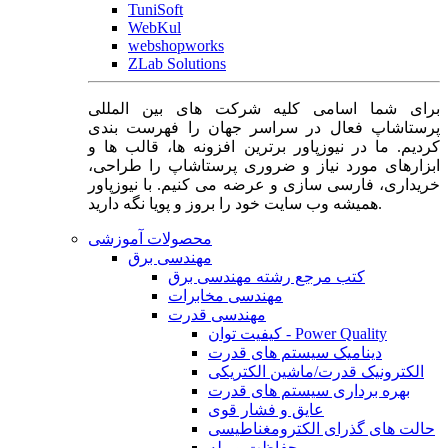
TuniSoft
WebKul
webshopworks
ZLab Solutions
برای شما اسامی کلیه شرکت های بین المللی
پرستاشاپ فعال در سراسر جهان را فهرست بندی
کردیم. ما در نیوزپاور برترین افزونه ها، قالب ها و
ابزارهای مورد نیاز و ضروری پرستاشاپ را طراحی،
خریداری، فارسی سازی و عرضه می کنیم. با نیوزپاور
همیشه وب سایت خود را بروز و پویا نگه دارید.
محصولات آموزشی
مهندسی برق
کتب مرجع رشته مهندسی برق
مهندسی مخابرات
مهندسی قدرت
کیفیت توان - Power Quality
دینامیک سیستم های قدرت
الکترونیک قدرت/ماشین الکتریکی
بهره برداری سیستم های قدرت
عایق و فشار قوی
حالت های گذرای الکترومغناطیسی
حفاظت و رله