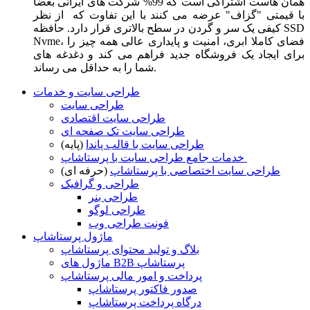
همان هاست اشتراکی است که 99% شرکت های ایرانی بعضا
با قیمتی "گزاف" عرضه می کنند با این تفاوت که از نظر
کیفی یک سر و گردن در سطح بالاتری قرار دارد. حافظه SSD
Nvme، فضای کاملا ابری، امنیت و پایداری عالی همه چیز را
برای ایجاد یک فروشگاه جدید فراهم می کند و دغدغه های
شما را به حداقل می رساند.
طراحی سایت و خدمات
طراحی سایت
طراحی سایت اقتصادی
طراحی سایت تک صفحه ای
طراحی سایت با قالب پاندا
(پایه)
خدمات جامع طراحی سایت با پرستاشاپ
طراحی سایت اختصاصی با پرستاشاپ
(حرفه ای)
طراحی و گرافیک
طراحی بنر
طراحی لوگو
فونت طراحی وب
ماژول پرستاشاپ
بلاگ و تولید محتوای پرستاشاپ
ماژول های B2B پرستاشاپ
پرداخت و امور مالی پرستاشاپ
صدور فاکتور پرستاشاپ
درگاه پرداخت پرستاشاپ