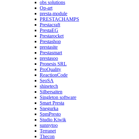
obs solutions
Op-art
presta-module
PRESTACHAMPS
Prestacraft
PrestaEG
Prestarocket
Prestashop
prestasite
Prestasmart
prestasoo
Pronesis SRL
ProQuality
ReactionCode
SeoSA
shinetech
Silbersaiten
Singleton software
Smart Presta
Snegurka
SpmPresto
Studio Kiwik
sunnytoo
Terranet
Thecon