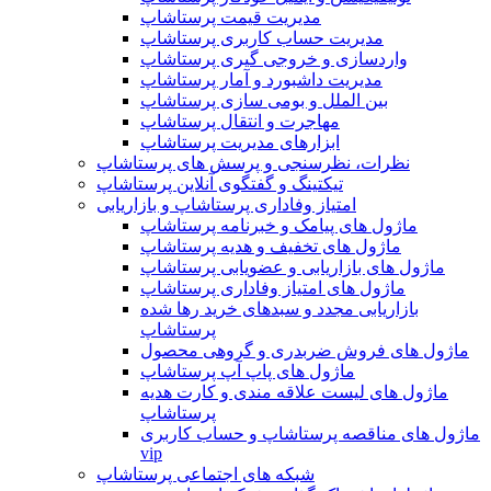
مدیریت قیمت پرستاشاپ
مدیریت حساب کاربری پرستاشاپ
واردسازی و خروجی گیری پرستاشاپ
مدیریت داشبورد و آمار پرستاشاپ
بین الملل و بومی سازی پرستاشاپ
مهاجرت و انتقال پرستاشاپ
ابزارهای مدیریت پرستاشاپ
نظرات، نظرسنجی و پرسش های پرستاشاپ
تیکتینگ و گفتگوی آنلاین پرستاشاپ
امتیاز وفاداری پرستاشاپ و بازاریابی
ماژول های پیامک و خبرنامه پرستاشاپ
ماژول های تخفیف و هدیه پرستاشاپ
ماژول های بازاریابی و عضویابی پرستاشاپ
ماژول های امتیاز وفاداری پرستاشاپ
بازاریابی مجدد و سبدهای خرید رها شده
پرستاشاپ
ماژول های فروش ضربدری و گروهی محصول
ماژول های پاپ آپ پرستاشاپ
ماژول های لیست علاقه مندی و کارت هدیه
پرستاشاپ
ماژول های مناقصه پرستاشاپ و حساب کاربری
vip
شبکه های اجتماعی پرستاشاپ