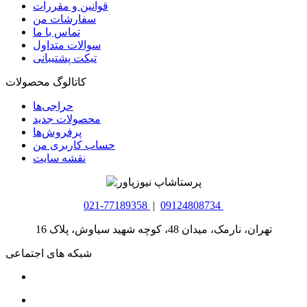
قوانین و مقررات
سفارشات من
تماس با ما
سوالات متداول
تیکت پشتیبانی
کاتالوگ محصولات
حراجی‌ها
محصولات جدید
پرفروش‌ها
حساب کاربری من
نقشه سایت
021-77189358
|
09124808734
تهران، نارمک، میدان 48، کوچه شهید سیاوش، پلاک 16
شبکه های اجتماعی