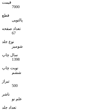
قیمت
7000
قطع
پالتویی
تعداد صفحه
67
نوع جلد
شومیز
سال چاپ
1398
نوبت چاپ
ششم
تیراژ
500
ناشر
علم نو
تعداد جلد