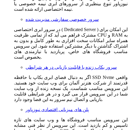
نیوزپاور تنوع بینظیری از سرورهای ابری نیمه خصوصی یا
نیمه اختصاصی ارائه شده است.
سرور خصوصی سفارشی مدیریت شده
در سرور ابری اختصاصی ( Dedicated Server ) این امکان برای
مشترک فراهم می آید که از تمامی ظرفیت CPU و RAM به
همراه سایر امکانات سخت افزاری به طور کامل و بدون به
اشتراک گذاشتن با دیگر مشترکین استفاده شود. این سرویس
مناسب فروشگاه های خاص، پربازدید با نیازمندی های
بخصوص است.
سرور بکاپ زنده با قابلیت بازیابی در هر شرایطی
اگر به دنبال فضای ابری بکاپ با حافظه SSD Nvme واقعی
قدرتمند از شرکت هتزنر آلمان برای وب سایت خود هستید.
این سرویس مناسب شماست. یک نسخه زنده از وب سایت
شما در این سرویس قرار می گیرد و در هر شرایطی قابلیت
بازیابی و اتصال نیم سرور به این فضا وجود دارد.
پلن های میزبانی اقتصادی نیوزپاور
این سرویس مناسب فروشگاه ها و وب سایت های تازه
تاسیس و کم بازدید است. این سرویس از نظر فنی مشابه