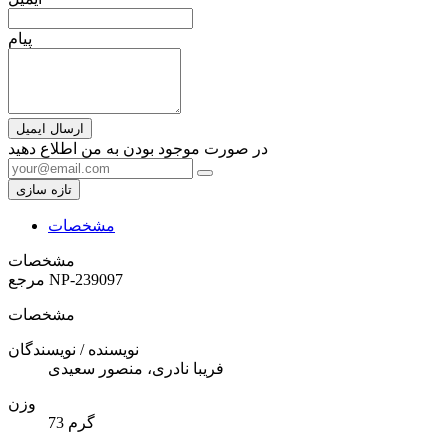
پیام
ارسال ایمیل
در صورت موجود بودن به من اطلاع دهید
مشخصات
مشخصات
NP-239097
مرجع
مشخصات
نویسنده / نویسندگان
فریبا نادری، منصور سعیدی
وزن
73 گرم