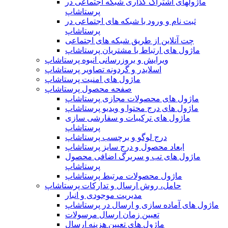
ماژولهای اشتراک‌ گذاری شبکه اجتماعی در
پرستاشاپ
ثبت نام و ورود با شبکه های اجتماعی در
پرستاشاپ
چت آنلاین از طریق شبکه های اجتماعی
ماژول های ارتباط با مشتریان پرستاشاپ
ویرایش و بروزرسانی انبوه پرستاشاپ
اسلایدر و گردونه تصاویر پرستاشاپ
ماژول های امنیت پرستاشاپ
صفحه محصول پرستاشاپ
ماژول های محصولات مجازی پرستاشاپ
ماژول های درج محتوا و ویدیو پرستاشاپ
ماژول های ترکیبات و سفارشی سازی
پرستاشاپ
درج لوگو و برچسب پرستاشاپ
ابعاد محصول و درج سایز پرستاشاپ
ماژول های تب و سربرگ اضافی محصول
پرستاشاپ
ماژول محصولات مرتبط پرستاشاپ
حامل، روش ارسال و تدارکات پرستاشاپ
مدیریت موجودی و انبار
ماژول های آماده سازی و ارسال در پرستاشاپ
تعیین زمان ارسال مرسولات
ماژول های تعیین هزینه ارسال