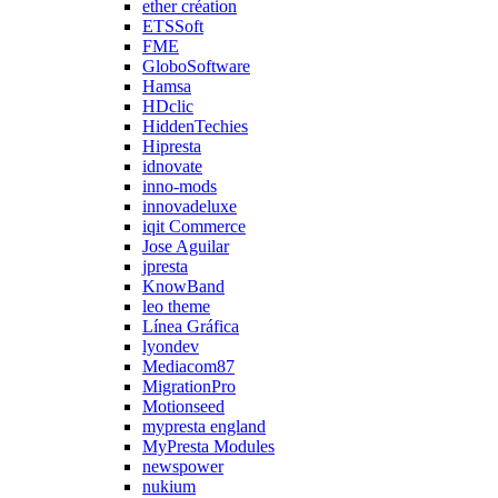
ether création
ETSSoft
FME
GloboSoftware
Hamsa
HDclic
HiddenTechies
Hipresta
idnovate
inno-mods
innovadeluxe
iqit Commerce
Jose Aguilar
jpresta
KnowBand
leo theme
Línea Gráfica
lyondev
Mediacom87
MigrationPro
Motionseed
mypresta england
MyPresta Modules
newspower
nukium