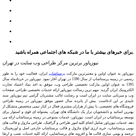
برای خبرهای بیشتر با ما در شبکه های اجتماعی همراه باشید.
نیوزپاور برترین مرکز طراحی وب سایت در تهران
نیوزپاور به عنوان اولین و معتبرترین مارکت
پرستاشاپ
ایران، فعالیت خود را به طور
رسمی در زمینه پرستاشاپ از سال 1390 در تهران آغاز نمود. نیوزپاور در خردادماه سال
1395 به عنوان اولین مارکت تخصصی طراحی وب، موفق به اخذ نماد اعتماد تجارت
الکترونیک ایران گردید. مهم ترین رسالت نیوزپاور ارائه خدمات تخصصی طراحی صفحات
وب و میزبانی سایت در ایران است و رضایت غالب مشتریان گرامی تیم نیوزپاور سند
تاییدی بر این ادعاست. بیش از پانزده سال حضور موفق نیوزپاور در زمینه طراحی
فروشگاه های تخصصی، با بیش از هزاران مشتری فعال در کنار تیمی متخصص متشکل از
بهترین اساتید و دانشجویان تراز یک دانشگاه های تهران، پشتوانه ای قوی و استوار برای
توسعه پرستاشاپ در ایران است.
نیوزپاور، خدمات متنوعی در زمینه پرستاشاپ ارائه می
دهد. خدمات نیوزپاور شامل انجام کلیه امور طراحی و گرافیک، طراحی ماژول و قالب های
بومی پرستاشاپ، خرید ارزی انواع ماژول و قالب پرستاشاپ خارجی اصل و اوریجینال،
ترجمه و بومی سازی قالب ها و افزونه های پرستاشاپی، ارائه کلیه خدمات نصب و ارتقا