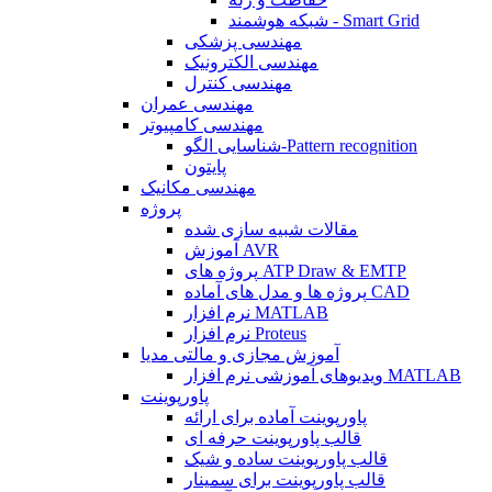
شبکه هوشمند - Smart Grid
مهندسی پزشکی
مهندسی الکترونیک
مهندسی کنترل
مهندسی عمران
مهندسی کامپیوتر
شناسایی الگو-Pattern recognition
پایتون
مهندسی مکانیک
پروژه
مقالات شبیه سازی شده
آموزش AVR
پروژه های ATP Draw & EMTP
پروژه ها و مدل های آماده CAD
نرم افزار MATLAB
نرم افزار Proteus
آموزش مجازی و مالتی مدیا
ویدیوهای آموزشی نرم افزار MATLAB
پاورپوینت
پاورپوینت آماده برای ارائه
قالب پاورپوینت حرفه ای
قالب پاورپوینت ساده و شیک
قالب پاورپوینت برای سمینار