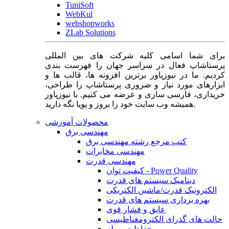
TuniSoft
WebKul
webshopworks
ZLab Solutions
برای شما اسامی کلیه شرکت های بین المللی
پرستاشاپ فعال در سراسر جهان را فهرست بندی
کردیم. ما در نیوزپاور برترین افزونه ها، قالب ها و
ابزارهای مورد نیاز و ضروری پرستاشاپ را طراحی،
خریداری، فارسی سازی و عرضه می کنیم. با نیوزپاور
همیشه وب سایت خود را بروز و پویا نگه دارید.
محصولات آموزشی
مهندسی برق
کتب مرجع رشته مهندسی برق
مهندسی مخابرات
مهندسی قدرت
کیفیت توان - Power Quality
دینامیک سیستم های قدرت
الکترونیک قدرت/ماشین الکتریکی
بهره برداری سیستم های قدرت
عایق و فشار قوی
حالت های گذرای الکترومغناطیسی
حفاظت و رله