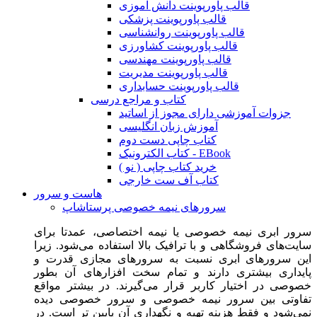
قالب پاورپوینت دانش آموزی
قالب پاورپوینت پزشکی
قالب پاورپوینت روانشناسی
قالب پاورپوینت کشاورزی
قالب پاورپوینت مهندسی
قالب پاورپوینت مدیریت
قالب پاورپوینت حسابداری
کتاب و مراجع درسی
جزوات آموزشی دارای مجوز از اساتید
آموزش زبان انگلیسی
کتاب چاپی دست دوم
کتاب الکترونیک - EBook
خرید کتاب چاپی ( نو )
کتاب آف ست خارجی
هاست و سرور
سرورهای نیمه خصوصی پرستاشاپ
سرور ابری نیمه خصوصی یا نیمه اختصاصی، عمدتا برای
سایت‌های فروشگاهی و با ترافیک بالا استفاده می‌شود. زیرا
این سرورهای ابری نسبت به سرورهای مجازی قدرت و
پایداری بیشتری دارند و تمام سخت افزارهای آن بطور
خصوصی در اختیار کاربر قرار می‌گیرند. در بیشتر مواقع
تفاوتی بین سرور نیمه خصوصی و سرور خصوصی دیده
نمی‌شود و فقط هزینه تهیه و نگهداری آن پایین تر است. در