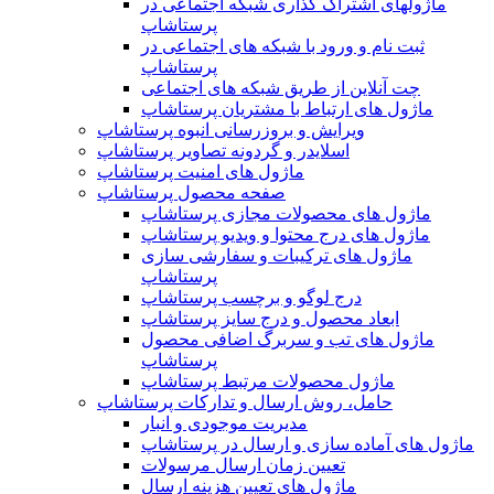
ماژولهای اشتراک‌ گذاری شبکه اجتماعی در
پرستاشاپ
ثبت نام و ورود با شبکه های اجتماعی در
پرستاشاپ
چت آنلاین از طریق شبکه های اجتماعی
ماژول های ارتباط با مشتریان پرستاشاپ
ویرایش و بروزرسانی انبوه پرستاشاپ
اسلایدر و گردونه تصاویر پرستاشاپ
ماژول های امنیت پرستاشاپ
صفحه محصول پرستاشاپ
ماژول های محصولات مجازی پرستاشاپ
ماژول های درج محتوا و ویدیو پرستاشاپ
ماژول های ترکیبات و سفارشی سازی
پرستاشاپ
درج لوگو و برچسب پرستاشاپ
ابعاد محصول و درج سایز پرستاشاپ
ماژول های تب و سربرگ اضافی محصول
پرستاشاپ
ماژول محصولات مرتبط پرستاشاپ
حامل، روش ارسال و تدارکات پرستاشاپ
مدیریت موجودی و انبار
ماژول های آماده سازی و ارسال در پرستاشاپ
تعیین زمان ارسال مرسولات
ماژول های تعیین هزینه ارسال