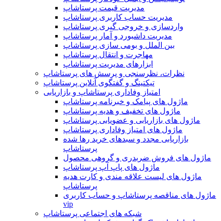
مدیریت قیمت پرستاشاپ
مدیریت حساب کاربری پرستاشاپ
واردسازی و خروجی گیری پرستاشاپ
مدیریت داشبورد و آمار پرستاشاپ
بین الملل و بومی سازی پرستاشاپ
مهاجرت و انتقال پرستاشاپ
ابزارهای مدیریت پرستاشاپ
نظرات، نظرسنجی و پرسش های پرستاشاپ
تیکتینگ و گفتگوی آنلاین پرستاشاپ
امتیاز وفاداری پرستاشاپ و بازاریابی
ماژول های پیامک و خبرنامه پرستاشاپ
ماژول های تخفیف و هدیه پرستاشاپ
ماژول های بازاریابی و عضویابی پرستاشاپ
ماژول های امتیاز وفاداری پرستاشاپ
بازاریابی مجدد و سبدهای خرید رها شده
پرستاشاپ
ماژول های فروش ضربدری و گروهی محصول
ماژول های پاپ آپ پرستاشاپ
ماژول های لیست علاقه مندی و کارت هدیه
پرستاشاپ
ماژول های مناقصه پرستاشاپ و حساب کاربری
vip
شبکه های اجتماعی پرستاشاپ