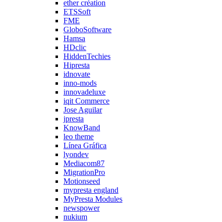
ether création
ETSSoft
FME
GloboSoftware
Hamsa
HDclic
HiddenTechies
Hipresta
idnovate
inno-mods
innovadeluxe
iqit Commerce
Jose Aguilar
jpresta
KnowBand
leo theme
Línea Gráfica
lyondev
Mediacom87
MigrationPro
Motionseed
mypresta england
MyPresta Modules
newspower
nukium