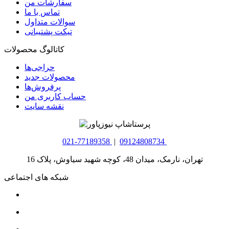
سفارشات من
تماس با ما
سوالات متداول
تیکت پشتیبانی
کاتالوگ محصولات
حراجی‌ها
محصولات جدید
پرفروش‌ها
حساب کاربری من
نقشه سایت
021-77189358
|
09124808734
تهران، نارمک، میدان 48، کوچه شهید سیاوش، پلاک 16
شبکه های اجتماعی