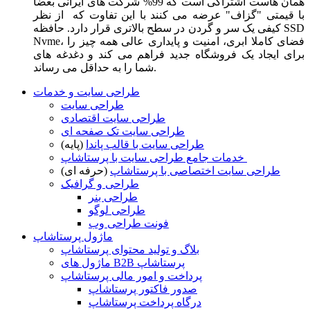
همان هاست اشتراکی است که 99% شرکت های ایرانی بعضا
با قیمتی "گزاف" عرضه می کنند با این تفاوت که از نظر
کیفی یک سر و گردن در سطح بالاتری قرار دارد. حافظه SSD
Nvme، فضای کاملا ابری، امنیت و پایداری عالی همه چیز را
برای ایجاد یک فروشگاه جدید فراهم می کند و دغدغه های
شما را به حداقل می رساند.
طراحی سایت و خدمات
طراحی سایت
طراحی سایت اقتصادی
طراحی سایت تک صفحه ای
طراحی سایت با قالب پاندا
(پایه)
خدمات جامع طراحی سایت با پرستاشاپ
طراحی سایت اختصاصی با پرستاشاپ
(حرفه ای)
طراحی و گرافیک
طراحی بنر
طراحی لوگو
فونت طراحی وب
ماژول پرستاشاپ
بلاگ و تولید محتوای پرستاشاپ
ماژول های B2B پرستاشاپ
پرداخت و امور مالی پرستاشاپ
صدور فاکتور پرستاشاپ
درگاه پرداخت پرستاشاپ