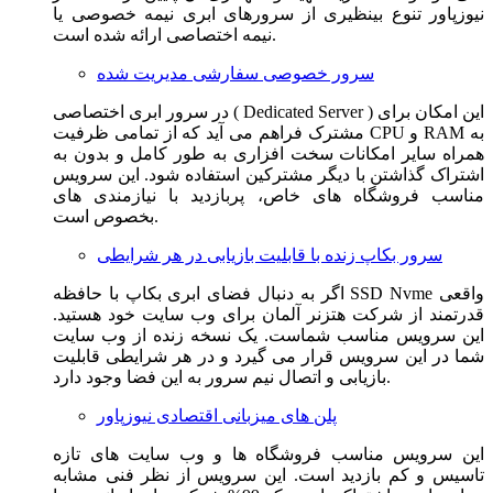
نیوزپاور تنوع بینظیری از سرورهای ابری نیمه خصوصی یا
نیمه اختصاصی ارائه شده است.
سرور خصوصی سفارشی مدیریت شده
در سرور ابری اختصاصی ( Dedicated Server ) این امکان برای
مشترک فراهم می آید که از تمامی ظرفیت CPU و RAM به
همراه سایر امکانات سخت افزاری به طور کامل و بدون به
اشتراک گذاشتن با دیگر مشترکین استفاده شود. این سرویس
مناسب فروشگاه های خاص، پربازدید با نیازمندی های
بخصوص است.
سرور بکاپ زنده با قابلیت بازیابی در هر شرایطی
اگر به دنبال فضای ابری بکاپ با حافظه SSD Nvme واقعی
قدرتمند از شرکت هتزنر آلمان برای وب سایت خود هستید.
این سرویس مناسب شماست. یک نسخه زنده از وب سایت
شما در این سرویس قرار می گیرد و در هر شرایطی قابلیت
بازیابی و اتصال نیم سرور به این فضا وجود دارد.
پلن های میزبانی اقتصادی نیوزپاور
این سرویس مناسب فروشگاه ها و وب سایت های تازه
تاسیس و کم بازدید است. این سرویس از نظر فنی مشابه