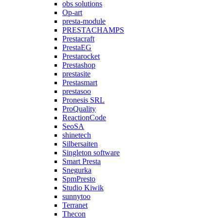
obs solutions
Op-art
presta-module
PRESTACHAMPS
Prestacraft
PrestaEG
Prestarocket
Prestashop
prestasite
Prestasmart
prestasoo
Pronesis SRL
ProQuality
ReactionCode
SeoSA
shinetech
Silbersaiten
Singleton software
Smart Presta
Snegurka
SpmPresto
Studio Kiwik
sunnytoo
Terranet
Thecon