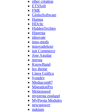
ether création
ETSSoft
FME
GloboSoftware
Hamsa
HDclic
HiddenTechies
Hipresta
idnovate
inno-mods
innovadeluxe
iqit Commerce
Jose Aguilar
jpresta
KnowBand
leo theme
Línea Gráfica
lyondev
Mediacom87
MigrationPro
Motionseed
mypresta england
MyPresta Modules
newspower
nukium