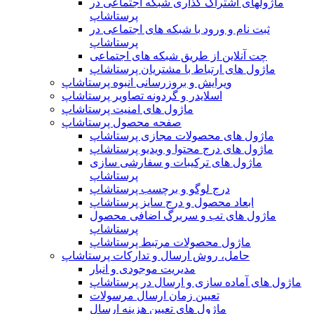
ماژولهای اشتراک‌ گذاری شبکه اجتماعی در
پرستاشاپ
ثبت نام و ورود با شبکه های اجتماعی در
پرستاشاپ
چت آنلاین از طریق شبکه های اجتماعی
ماژول های ارتباط با مشتریان پرستاشاپ
ویرایش و بروزرسانی انبوه پرستاشاپ
اسلایدر و گردونه تصاویر پرستاشاپ
ماژول های امنیت پرستاشاپ
صفحه محصول پرستاشاپ
ماژول های محصولات مجازی پرستاشاپ
ماژول های درج محتوا و ویدیو پرستاشاپ
ماژول های ترکیبات و سفارشی سازی
پرستاشاپ
درج لوگو و برچسب پرستاشاپ
ابعاد محصول و درج سایز پرستاشاپ
ماژول های تب و سربرگ اضافی محصول
پرستاشاپ
ماژول محصولات مرتبط پرستاشاپ
حامل، روش ارسال و تدارکات پرستاشاپ
مدیریت موجودی و انبار
ماژول های آماده سازی و ارسال در پرستاشاپ
تعیین زمان ارسال مرسولات
ماژول های تعیین هزینه ارسال