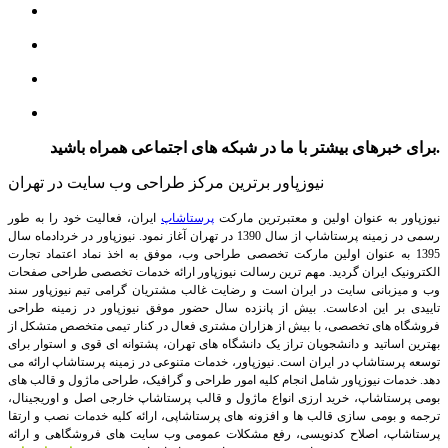
برای خبرهای بیشتر با ما در شبکه های اجتماعی همراه باشید.
نیوزپاور برترین مرکز طراحی وب سایت در تهران
نیوزپاور به عنوان اولین و معتبرترین مارکت
پرستاشاپ
ایران، فعالیت خود را به طور
رسمی در زمینه پرستاشاپ از سال 1390 در تهران آغاز نمود. نیوزپاور در خردادماه سال
1395 به عنوان اولین مارکت تخصصی طراحی وب، موفق به اخذ نماد اعتماد تجارت
الکترونیک ایران گردید. مهم ترین رسالت نیوزپاور ارائه خدمات تخصصی طراحی صفحات
وب و میزبانی سایت در ایران است و رضایت غالب مشتریان گرامی تیم نیوزپاور سند
تاییدی بر این ادعاست. بیش از پانزده سال حضور موفق نیوزپاور در زمینه طراحی
فروشگاه های تخصصی، با بیش از هزاران مشتری فعال در کنار تیمی متخصص متشکل از
بهترین اساتید و دانشجویان تراز یک دانشگاه های تهران، پشتوانه ای قوی و استوار برای
توسعه پرستاشاپ در ایران است.
نیوزپاور، خدمات متنوعی در زمینه پرستاشاپ ارائه می
دهد. خدمات نیوزپاور شامل انجام کلیه امور طراحی و گرافیک، طراحی ماژول و قالب های
بومی پرستاشاپ، خرید ارزی انواع ماژول و قالب پرستاشاپ خارجی اصل و اوریجینال،
ترجمه و بومی سازی قالب ها و افزونه های پرستاشاپی، ارائه کلیه خدمات نصب و ارتقا
پرستاشاپ، اصلاح کدنویسی، رفع مشکلات عمومی وب سایت های فروشگاهی و ارائه