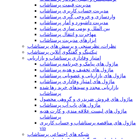
مدیریت قیمت پرستاشاپ
مدیریت حساب کاربری پرستاشاپ
واردسازی و خروجی گیری پرستاشاپ
مدیریت داشبورد و آمار پرستاشاپ
بین الملل و بومی سازی پرستاشاپ
مهاجرت و انتقال پرستاشاپ
ابزارهای مدیریت پرستاشاپ
نظرات، نظرسنجی و پرسش های پرستاشاپ
تیکتینگ و گفتگوی آنلاین پرستاشاپ
امتیاز وفاداری پرستاشاپ و بازاریابی
ماژول های پیامک و خبرنامه پرستاشاپ
ماژول های تخفیف و هدیه پرستاشاپ
ماژول های بازاریابی و عضویابی پرستاشاپ
ماژول های امتیاز وفاداری پرستاشاپ
بازاریابی مجدد و سبدهای خرید رها شده
پرستاشاپ
ماژول های فروش ضربدری و گروهی محصول
ماژول های پاپ آپ پرستاشاپ
ماژول های لیست علاقه مندی و کارت هدیه
پرستاشاپ
ماژول های مناقصه پرستاشاپ و حساب کاربری
vip
شبکه های اجتماعی پرستاشاپ