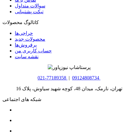
سوالات متداول
تیکت پشتیبانی
کاتالوگ محصولات
حراجی‌ها
محصولات جدید
پرفروش‌ها
حساب کاربری من
نقشه سایت
021-77189358
|
09124808734
تهران، نارمک، میدان 48، کوچه شهید سیاوش، پلاک 16
شبکه های اجتماعی