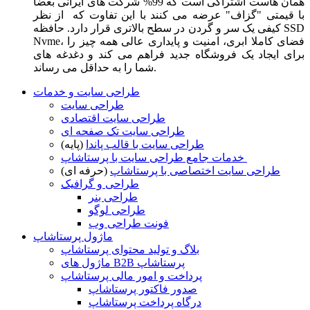
همان هاست اشتراکی است که 99% شرکت های ایرانی بعضا
با قیمتی "گزاف" عرضه می کنند با این تفاوت که از نظر
کیفی یک سر و گردن در سطح بالاتری قرار دارد. حافظه SSD
Nvme، فضای کاملا ابری، امنیت و پایداری عالی همه چیز را
برای ایجاد یک فروشگاه جدید فراهم می کند و دغدغه های
شما را به حداقل می رساند.
طراحی سایت و خدمات
طراحی سایت
طراحی سایت اقتصادی
طراحی سایت تک صفحه ای
طراحی سایت با قالب پاندا
(پایه)
خدمات جامع طراحی سایت با پرستاشاپ
طراحی سایت اختصاصی با پرستاشاپ
(حرفه ای)
طراحی و گرافیک
طراحی بنر
طراحی لوگو
فونت طراحی وب
ماژول پرستاشاپ
بلاگ و تولید محتوای پرستاشاپ
ماژول های B2B پرستاشاپ
پرداخت و امور مالی پرستاشاپ
صدور فاکتور پرستاشاپ
درگاه پرداخت پرستاشاپ