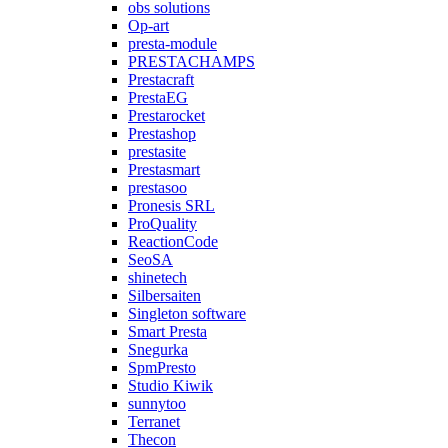
obs solutions
Op-art
presta-module
PRESTACHAMPS
Prestacraft
PrestaEG
Prestarocket
Prestashop
prestasite
Prestasmart
prestasoo
Pronesis SRL
ProQuality
ReactionCode
SeoSA
shinetech
Silbersaiten
Singleton software
Smart Presta
Snegurka
SpmPresto
Studio Kiwik
sunnytoo
Terranet
Thecon