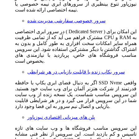
نیوزپاور تنوع بینظیری از سرورهای ابری نیمه خصوصی یا
نیمه اختصاصی ارائه شده است.
سرور خصوصی سفارشی مدیریت شده
در سرور ابری اختصاصی ( Dedicated Server ) این امکان برای
مشترک فراهم می آید که از تمامی ظرفیت CPU و RAM به
همراه سایر امکانات سخت افزاری به طور کامل و بدون به
اشتراک گذاشتن با دیگر مشترکین استفاده شود. این سرویس
مناسب فروشگاه های خاص، پربازدید با نیازمندی های
بخصوص است.
سرور بکاپ زنده با قابلیت بازیابی در هر شرایطی
اگر به دنبال فضای ابری بکاپ با حافظه SSD Nvme واقعی
قدرتمند از شرکت هتزنر آلمان برای وب سایت خود هستید.
این سرویس مناسب شماست. یک نسخه زنده از وب سایت
شما در این سرویس قرار می گیرد و در هر شرایطی قابلیت
بازیابی و اتصال نیم سرور به این فضا وجود دارد.
پلن های میزبانی اقتصادی نیوزپاور
این سرویس مناسب فروشگاه ها و وب سایت های تازه
تاسیس و کم بازدید است. این سرویس از نظر فنی مشابه