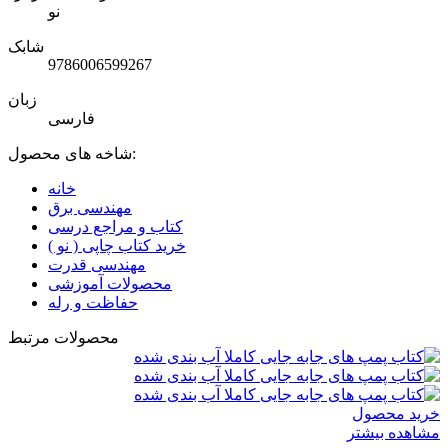
نو
شابک
9786006599267
زبان
فارسی
شاخه های محصول:
خانه
مهندسی برق
کتاب و مراجع درسی
خرید کتاب چاپی ( نو )
مهندسی قدرت
محصولات آموزشی
حفاظت و رله
محصولات مرتبط
خرید محصول
مشاهده بیشتر