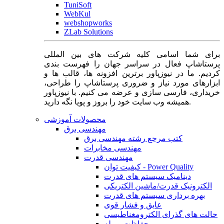
TuniSoft
WebKul
webshopworks
ZLab Solutions
برای شما اسامی کلیه شرکت های بین المللی
پرستاشاپ فعال در سراسر جهان را فهرست بندی
کردیم. ما در نیوزپاور برترین افزونه ها، قالب ها و
ابزارهای مورد نیاز و ضروری پرستاشاپ را طراحی،
خریداری، فارسی سازی و عرضه می کنیم. با نیوزپاور
همیشه وب سایت خود را بروز و پویا نگه دارید.
محصولات آموزشی
مهندسی برق
کتب مرجع رشته مهندسی برق
مهندسی مخابرات
مهندسی قدرت
کیفیت توان - Power Quality
دینامیک سیستم های قدرت
الکترونیک قدرت/ماشین الکتریکی
بهره برداری سیستم های قدرت
عایق و فشار قوی
حالت های گذرای الکترومغناطیسی
حفاظت و رله