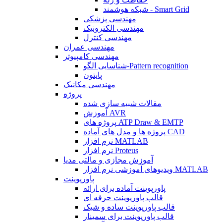
شبکه هوشمند - Smart Grid
مهندسی پزشکی
مهندسی الکترونیک
مهندسی کنترل
مهندسی عمران
مهندسی کامپیوتر
شناسایی الگو-Pattern recognition
پایتون
مهندسی مکانیک
پروژه
مقالات شبیه سازی شده
آموزش AVR
پروژه های ATP Draw & EMTP
پروژه ها و مدل های آماده CAD
نرم افزار MATLAB
نرم افزار Proteus
آموزش مجازی و مالتی مدیا
ویدیوهای آموزشی نرم افزار MATLAB
پاورپوینت
پاورپوینت آماده برای ارائه
قالب پاورپوینت حرفه ای
قالب پاورپوینت ساده و شیک
قالب پاورپوینت برای سمینار