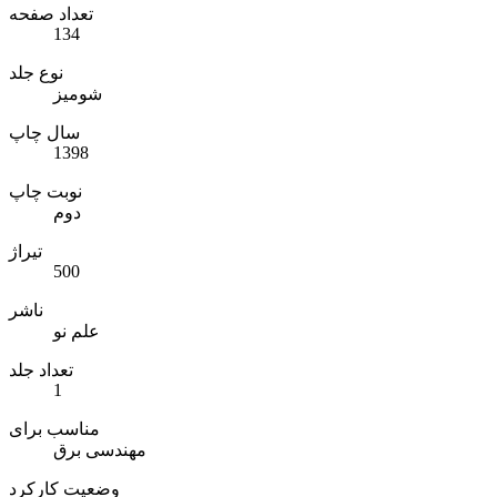
تعداد صفحه
134
نوع جلد
شومیز
سال چاپ
1398
نوبت چاپ
دوم
تیراژ
500
ناشر
علم نو
تعداد جلد
1
مناسب برای
مهندسی برق
وضعیت کارکرد