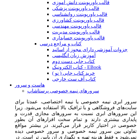
قالب پاورپوینت دانش آموزی
قالب پاورپوینت پزشکی
قالب پاورپوینت روانشناسی
قالب پاورپوینت کشاورزی
قالب پاورپوینت مهندسی
قالب پاورپوینت مدیریت
قالب پاورپوینت حسابداری
کتاب و مراجع درسی
جزوات آموزشی دارای مجوز از اساتید
آموزش زبان انگلیسی
کتاب چاپی دست دوم
کتاب الکترونیک - EBook
خرید کتاب چاپی ( نو )
کتاب آف ست خارجی
هاست و سرور
سرورهای نیمه خصوصی پرستاشاپ
سرور ابری نیمه خصوصی یا نیمه اختصاصی، عمدتا برای
سایت‌های فروشگاهی و با ترافیک بالا استفاده می‌شود. زیرا
این سرورهای ابری نسبت به سرورهای مجازی قدرت و
پایداری بیشتری دارند و تمام سخت افزارهای آن بطور
خصوصی در اختیار کاربر قرار می‌گیرند. در بیشتر مواقع
تفاوتی بین سرور نیمه خصوصی و سرور خصوصی دیده
نمی‌شود و فقط هزینه تهیه و نگهداری آن پایین تر است. در