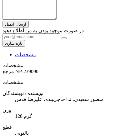
ارسال ایمیل
در صورت موجود بودن به من اطلاع دهید
مشخصات
مشخصات
NP-239090
مرجع
مشخصات
نویسنده / نویسندگان
منصور سعیدی، ندا حاجی‌بنده، علیرضا قدس
وزن
128 گرم
قطع
پالتویی