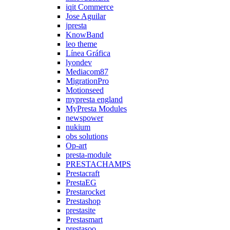
iqit Commerce
Jose Aguilar
jpresta
KnowBand
leo theme
Línea Gráfica
lyondev
Mediacom87
MigrationPro
Motionseed
mypresta england
MyPresta Modules
newspower
nukium
obs solutions
Op-art
presta-module
PRESTACHAMPS
Prestacraft
PrestaEG
Prestarocket
Prestashop
prestasite
Prestasmart
prestasoo