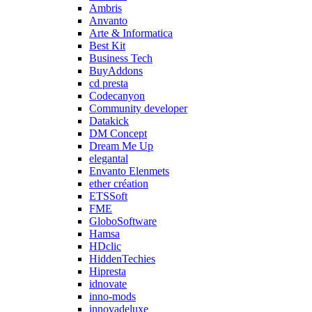
Ambris
Anvanto
Arte & Informatica
Best Kit
Business Tech
BuyAddons
cd presta
Codecanyon
Community developer
Datakick
DM Concept
Dream Me Up
elegantal
Envanto Elenmets
ether création
ETSSoft
FME
GloboSoftware
Hamsa
HDclic
HiddenTechies
Hipresta
idnovate
inno-mods
innovadeluxe