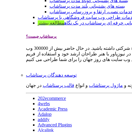
بسته های پشتیبانی کوتاه مدت پرستاشاپ
بسته های پشتیبانی بلند مدت پرستاشاپ
دمات نصب، ارتقا و بروزرسانی پرستاشاپ
مات طراحی وب سایت فروشگاهی با پرستاشاپ
انی حرفه ای پرستاشاپ در یک نگاه
مطالعه بیشتر
پرستاشاپ چیست؟
پرستاشاپ یک سیستم مدیریت وب سایت / فروشگاه آنلاین اپن سورس است که به شما کمک می کند به سرعت یک وب سایت فروشگاهی / شرکتی داشته باشید. در حال حاضر بیش از 300000 وب
 نیوزپاور با هنر طراحان ارشد خود و استفاده از فریم
توسعه دهندگان پرستاشاپ
نه و
ماژول پرستاشاپ
و انواع
قالب پرستاشاپ
در جهان
202ecommerce
4webs
Academic Press
Adalop
addify
Advanced Plugins
Alcalink