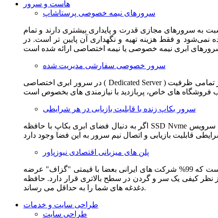
هاست و سرور
سرورهای نیمه خصوصی پرستاشاپ
سبت به سرورهای مجازی قدرت و پایداری بیشتری دارند و تمام
می‌شود و فقط هزینه تهیه و نگهداری آن پایین تر است. در
سرور خصوصی سفارشی مدیریت شده
در سرور ابری اختصاصی ( Dedicated Server ) این امکان برای مشترک فراهم می آید که از تمامی ظرفیت CPU و RAM به همراه سایر امکانات سخت افزاری به طور کامل و بدون به اشتراک گذاشتن با
سرور بکاپ زنده با قابلیت بازیابی در هر شرایطی
اگر به دنبال فضای ابری بکاپ با حافظه SSD Nvme واقعی قدرتمند از شرکت هتزنر آلمان برای وب سایت خود هستید. این سرویس مناسب شماست. یک نسخه زنده از وب سایت شما در این سرویس
پلن های میزبانی اقتصادی نیوزپاور
این سرویس مناسب فروشگاه ها و وب سایت های تازه تاسیس و کم بازدید است. این سرویس از نظر فنی مشابه همان هاست اشتراکی است که 99% شرکت های ایرانی بعضا با قیمتی "گزاف" عرضه
 بالاتری قرار دارد. حافظه SSD Nvme، فضای کاملا ابری، امنیت و پایداری عالی همه چیز را برای ایجاد یک فروشگاه جدید فراهم می کند و
دغدغه های شما را به حداقل می رساند.
طراحی سایت و خدمات
طراحی سایت