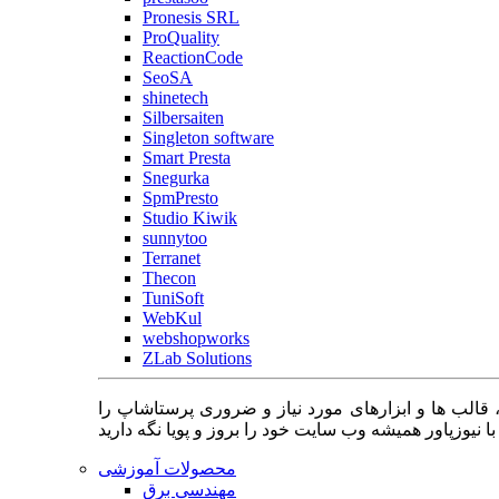
Pronesis SRL
ProQuality
ReactionCode
SeoSA
shinetech
Silbersaiten
Singleton software
Smart Presta
Snegurka
SpmPresto
Studio Kiwik
sunnytoo
Terranet
Thecon
TuniSoft
WebKul
webshopworks
ZLab Solutions
 قالب ها و ابزارهای مورد نیاز و ضروری پرستاشاپ را
محصولات آموزشی
مهندسی برق