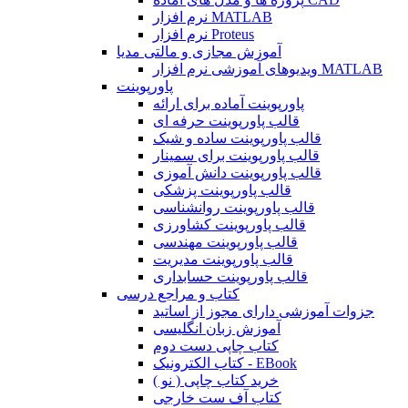
نرم افزار MATLAB
نرم افزار Proteus
آموزش مجازی و مالتی مدیا
ویدیوهای آموزشی نرم افزار MATLAB
پاورپوینت
پاورپوینت آماده برای ارائه
قالب پاورپوینت حرفه ای
قالب پاورپوینت ساده و شیک
قالب پاورپوینت برای سمینار
قالب پاورپوینت دانش آموزی
قالب پاورپوینت پزشکی
قالب پاورپوینت روانشناسی
قالب پاورپوینت کشاورزی
قالب پاورپوینت مهندسی
قالب پاورپوینت مدیریت
قالب پاورپوینت حسابداری
کتاب و مراجع درسی
جزوات آموزشی دارای مجوز از اساتید
آموزش زبان انگلیسی
کتاب چاپی دست دوم
کتاب الکترونیک - EBook
خرید کتاب چاپی ( نو )
کتاب آف ست خارجی