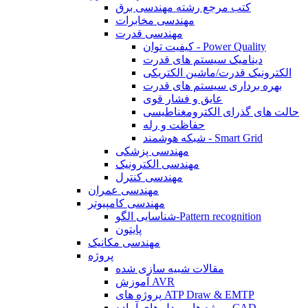
کتب مرجع رشته مهندسی برق
مهندسی مخابرات
مهندسی قدرت
کیفیت توان - Power Quality
دینامیک سیستم های قدرت
الکترونیک قدرت/ماشین الکتریکی
بهره برداری سیستم های قدرت
عایق و فشار قوی
حالت های گذرای الکترومغناطیسی
حفاظت و رله
شبکه هوشمند - Smart Grid
مهندسی پزشکی
مهندسی الکترونیک
مهندسی کنترل
مهندسی عمران
مهندسی کامپیوتر
شناسایی الگو-Pattern recognition
پایتون
مهندسی مکانیک
پروژه
مقالات شبیه سازی شده
آموزش AVR
پروژه های ATP Draw & EMTP
پروژه ها و مدل های آماده CAD