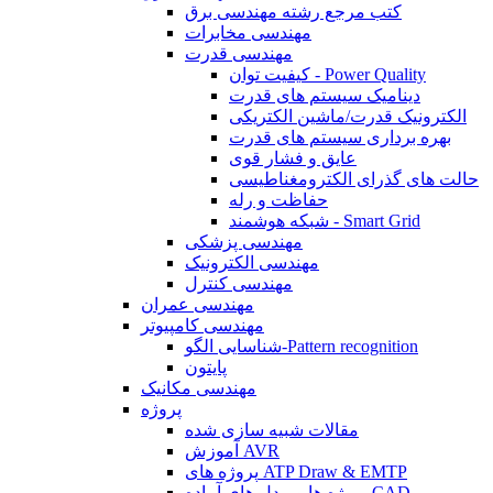
کتب مرجع رشته مهندسی برق
مهندسی مخابرات
مهندسی قدرت
کیفیت توان - Power Quality
دینامیک سیستم های قدرت
الکترونیک قدرت/ماشین الکتریکی
بهره برداری سیستم های قدرت
عایق و فشار قوی
حالت های گذرای الکترومغناطیسی
حفاظت و رله
شبکه هوشمند - Smart Grid
مهندسی پزشکی
مهندسی الکترونیک
مهندسی کنترل
مهندسی عمران
مهندسی کامپیوتر
شناسایی الگو-Pattern recognition
پایتون
مهندسی مکانیک
پروژه
مقالات شبیه سازی شده
آموزش AVR
پروژه های ATP Draw & EMTP
پروژه ها و مدل های آماده CAD