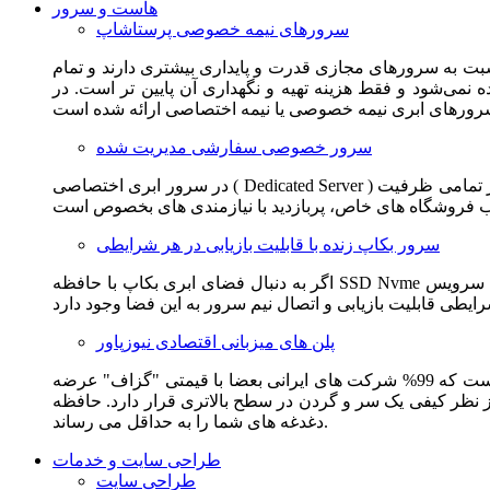
هاست و سرور
سرورهای نیمه خصوصی پرستاشاپ
سبت به سرورهای مجازی قدرت و پایداری بیشتری دارند و تمام
می‌شود و فقط هزینه تهیه و نگهداری آن پایین تر است. در
سرور خصوصی سفارشی مدیریت شده
در سرور ابری اختصاصی ( Dedicated Server ) این امکان برای مشترک فراهم می آید که از تمامی ظرفیت CPU و RAM به همراه سایر امکانات سخت افزاری به طور کامل و بدون به اشتراک گذاشتن با
سرور بکاپ زنده با قابلیت بازیابی در هر شرایطی
اگر به دنبال فضای ابری بکاپ با حافظه SSD Nvme واقعی قدرتمند از شرکت هتزنر آلمان برای وب سایت خود هستید. این سرویس مناسب شماست. یک نسخه زنده از وب سایت شما در این سرویس
پلن های میزبانی اقتصادی نیوزپاور
این سرویس مناسب فروشگاه ها و وب سایت های تازه تاسیس و کم بازدید است. این سرویس از نظر فنی مشابه همان هاست اشتراکی است که 99% شرکت های ایرانی بعضا با قیمتی "گزاف" عرضه
 بالاتری قرار دارد. حافظه SSD Nvme، فضای کاملا ابری، امنیت و پایداری عالی همه چیز را برای ایجاد یک فروشگاه جدید فراهم می کند و
دغدغه های شما را به حداقل می رساند.
طراحی سایت و خدمات
طراحی سایت