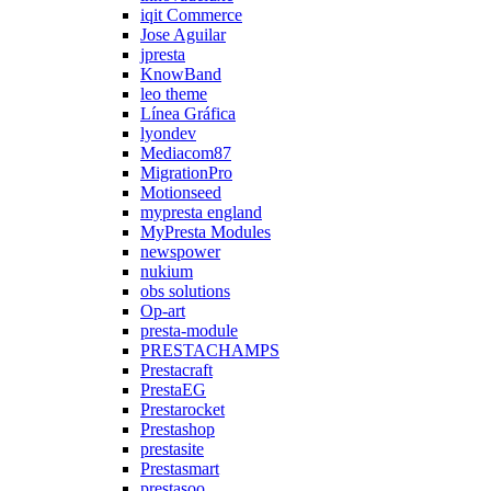
iqit Commerce
Jose Aguilar
jpresta
KnowBand
leo theme
Línea Gráfica
lyondev
Mediacom87
MigrationPro
Motionseed
mypresta england
MyPresta Modules
newspower
nukium
obs solutions
Op-art
presta-module
PRESTACHAMPS
Prestacraft
PrestaEG
Prestarocket
Prestashop
prestasite
Prestasmart
prestasoo