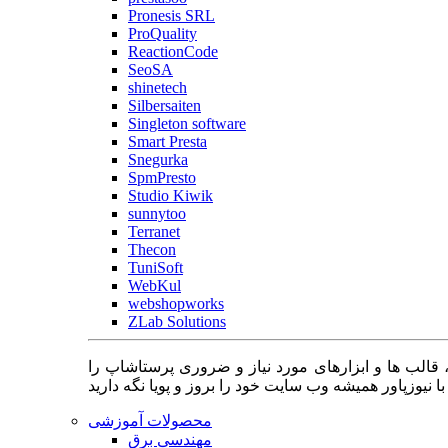
Pronesis SRL
ProQuality
ReactionCode
SeoSA
shinetech
Silbersaiten
Singleton software
Smart Presta
Snegurka
SpmPresto
Studio Kiwik
sunnytoo
Terranet
Thecon
TuniSoft
WebKul
webshopworks
ZLab Solutions
 قالب ها و ابزارهای مورد نیاز و ضروری پرستاشاپ را
محصولات آموزشی
مهندسی برق