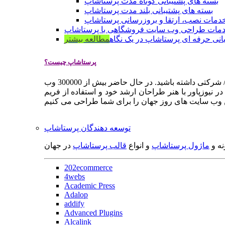
بسته های پشتیبانی کوتاه مدت پرستاشاپ
بسته های پشتیبانی بلند مدت پرستاشاپ
دمات نصب، ارتقا و بروزرسانی پرستاشاپ
مات طراحی وب سایت فروشگاهی با پرستاشاپ
انی حرفه ای پرستاشاپ در یک نگاه
مطالعه بیشتر
پرستاشاپ چیست؟
پرستاشاپ یک سیستم مدیریت وب سایت / فروشگاه آنلاین اپن سورس است که به شما کمک می کند به سرعت یک وب سایت فروشگاهی / شرکتی داشته باشید. در حال حاضر بیش از 300000 وب
 نیوزپاور با هنر طراحان ارشد خود و استفاده از فریم
توسعه دهندگان پرستاشاپ
نه و
ماژول پرستاشاپ
و انواع
قالب پرستاشاپ
در جهان
202ecommerce
4webs
Academic Press
Adalop
addify
Advanced Plugins
Alcalink