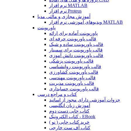
نرم افزار MATLAB
نرم افزار Proteus
آموزش مجازی و مالتی مدیا
ویدیوهای آموزشی نرم افزار MATLAB
پاورپوینت
پاورپوینت آماده برای ارائه
قالب پاورپوینت حرفه ای
قالب پاورپوینت ساده و شیک
قالب پاورپوینت برای سمینار
قالب پاورپوینت دانش آموزی
قالب پاورپوینت پزشکی
قالب پاورپوینت روانشناسی
قالب پاورپوینت کشاورزی
قالب پاورپوینت مهندسی
قالب پاورپوینت مدیریت
قالب پاورپوینت حسابداری
کتاب و مراجع درسی
جزوات آموزشی دارای مجوز از اساتید
آموزش زبان انگلیسی
کتاب چاپی دست دوم
کتاب الکترونیک - EBook
خرید کتاب چاپی ( نو )
کتاب آف ست خارجی