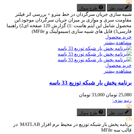
(0)
ثبت نظر
طرح سوال
شبیه سازی جریان سرگردان در خط مترو + بررسی اثر فیلتر
مقاومت سری و موازی بر میزان جریان سرگردان موجود.این
محصول شامل این آیتم هاست :1) گزارش 120 صفحه ای2) راهنما
فارسی3) فایل های شبیه سازی (سیمولینک و MFile)
خرید محصول
مشاهده بیشتر
خرید محصول
مشاهده بیشتر
برنامه پخش بار شبکه توزیع 33 باسه
25,080 تومان
33,000 تومان
رتبه بندی:
(0)
ثبت نظر
طرح سوال
(3)
برنامه پخش بار شبکه توزیع در محیط نرم افزار MATLAB در
قالب سه MFile