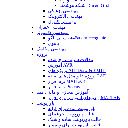
شبکه هوشمند - Smart Grid
مهندسی پزشکی
مهندسی الکترونیک
مهندسی کنترل
مهندسی عمران
مهندسی کامپیوتر
شناسایی الگو-Pattern recognition
پایتون
مهندسی مکانیک
پروژه
مقالات شبیه سازی شده
آموزش AVR
پروژه های ATP Draw & EMTP
پروژه ها و مدل های آماده CAD
نرم افزار MATLAB
نرم افزار Proteus
آموزش مجازی و مالتی مدیا
ویدیوهای آموزشی نرم افزار MATLAB
پاورپوینت
پاورپوینت آماده برای ارائه
قالب پاورپوینت حرفه ای
قالب پاورپوینت ساده و شیک
قالب پاورپوینت برای سمینار