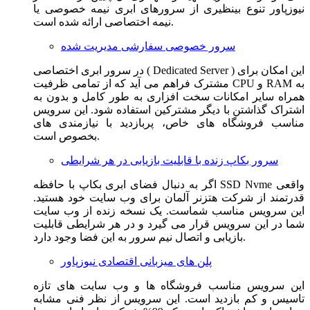
نیوزپاور تنوع بینظیری از سرورهای ابری نیمه خصوصی یا
نیمه اختصاصی ارائه شده است.
سرور خصوصی سفارشی مدیریت شده
در سرور ابری اختصاصی ( Dedicated Server ) این امکان برای
مشترک فراهم می آید که از تمامی ظرفیت CPU و RAM به
همراه سایر امکانات سخت افزاری به طور کامل و بدون به
اشتراک گذاشتن با دیگر مشترکین استفاده شود. این سرویس
مناسب فروشگاه های خاص، پربازدید با نیازمندی های
بخصوص است.
سرور بکاپ زنده با قابلیت بازیابی در هر شرایطی
اگر به دنبال فضای ابری بکاپ با حافظه SSD Nvme واقعی
قدرتمند از شرکت هتزنر آلمان برای وب سایت خود هستید.
این سرویس مناسب شماست. یک نسخه زنده از وب سایت
شما در این سرویس قرار می گیرد و در هر شرایطی قابلیت
بازیابی و اتصال نیم سرور به این فضا وجود دارد.
پلن های میزبانی اقتصادی نیوزپاور
این سرویس مناسب فروشگاه ها و وب سایت های تازه
تاسیس و کم بازدید است. این سرویس از نظر فنی مشابه