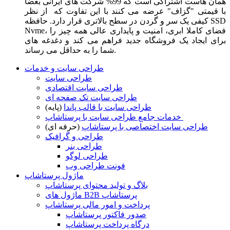
همان هاست اشتراکی است که 99% شرکت های ایرانی بعضا
با قیمتی "گزاف" عرضه می کنند با این تفاوت که از نظر
کیفی یک سر و گردن در سطح بالاتری قرار دارد. حافظه SSD
Nvme، فضای کاملا ابری، امنیت و پایداری عالی همه چیز را
برای ایجاد یک فروشگاه جدید فراهم می کند و دغدغه های
شما را به حداقل می رساند.
طراحی سایت و خدمات
طراحی سایت
طراحی سایت اقتصادی
طراحی سایت تک صفحه ای
طراحی سایت با قالب پاندا
(پایه)
خدمات جامع طراحی سایت با پرستاشاپ
طراحی سایت اختصاصی با پرستاشاپ
(حرفه ای)
طراحی و گرافیک
طراحی بنر
طراحی لوگو
فونت طراحی وب
ماژول پرستاشاپ
بلاگ و تولید محتوای پرستاشاپ
ماژول های B2B پرستاشاپ
پرداخت و امور مالی پرستاشاپ
صدور فاکتور پرستاشاپ
درگاه پرداخت پرستاشاپ