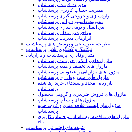
مدیریت قیمت پرستاشاپ
مدیریت حساب کاربری پرستاشاپ
واردسازی و خروجی گیری پرستاشاپ
مدیریت داشبورد و آمار پرستاشاپ
بین الملل و بومی سازی پرستاشاپ
مهاجرت و انتقال پرستاشاپ
ابزارهای مدیریت پرستاشاپ
نظرات، نظرسنجی و پرسش های پرستاشاپ
تیکتینگ و گفتگوی آنلاین پرستاشاپ
امتیاز وفاداری پرستاشاپ و بازاریابی
ماژول های پیامک و خبرنامه پرستاشاپ
ماژول های تخفیف و هدیه پرستاشاپ
ماژول های بازاریابی و عضویابی پرستاشاپ
ماژول های امتیاز وفاداری پرستاشاپ
بازاریابی مجدد و سبدهای خرید رها شده
پرستاشاپ
ماژول های فروش ضربدری و گروهی محصول
ماژول های پاپ آپ پرستاشاپ
ماژول های لیست علاقه مندی و کارت هدیه
پرستاشاپ
ماژول های مناقصه پرستاشاپ و حساب کاربری
vip
شبکه های اجتماعی پرستاشاپ