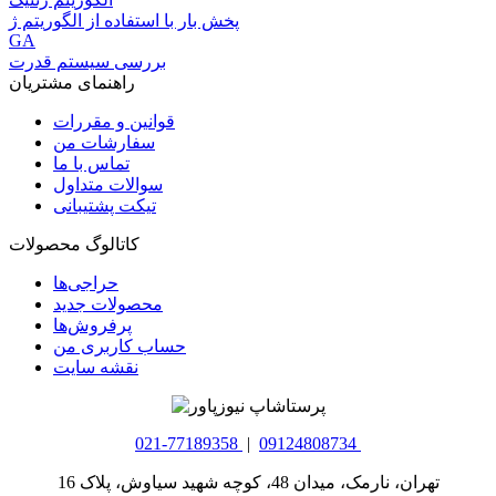
پخش بار با استفاده از الگوریتم ژ
GA
بررسی سیستم قدرت
راهنمای مشتریان
قوانین و مقررات
سفارشات من
تماس با ما
سوالات متداول
تیکت پشتیبانی
کاتالوگ محصولات
حراجی‌ها
محصولات جدید
پرفروش‌ها
حساب کاربری من
نقشه سایت
021-77189358
|
09124808734
تهران، نارمک، میدان 48، کوچه شهید سیاوش، پلاک 16