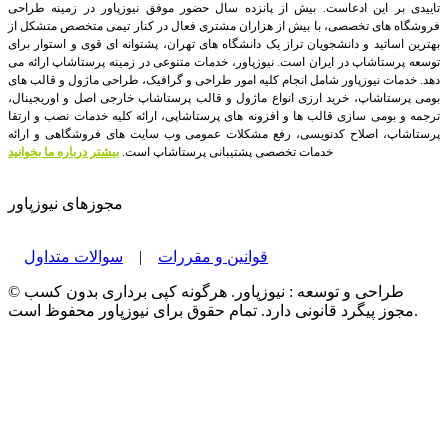
تاییدی بر این ادعاست. بیش از پانزده سال حضور موفق نیوزپاور در زمینه طراحی
فروشگاه های تخصصی، با بیش از هزاران مشتری فعال در کنار تیمی متخصص متشکل از
بهترین اساتید و دانشجویان تراز یک دانشگاه های تهران، پشتوانه ای قوی و استوار برای
توسعه پرستاشاپ در ایران است.
نیوزپاور، خدمات متنوعی در زمینه پرستاشاپ ارائه می
دهد. خدمات نیوزپاور شامل انجام کلیه امور طراحی و گرافیک، طراحی ماژول و قالب های
بومی پرستاشاپ، خرید ارزی انواع ماژول و قالب پرستاشاپ خارجی اصل و اوریجینال،
ترجمه و بومی سازی قالب ها و افزونه های پرستاشاپی، ارائه کلیه خدمات نصب و ارتقا
پرستاشاپ، اصلاح کدنویسی، رفع مشکلات عمومی وب سایت های فروشگاهی و ارائه
خدمات تخصصی پشتیبانی پرستاشاپ است.
بیشتر درباره ما بخوانید
مجوزهای نیوزپاور
قوانین و مقررات
|
سوالات متداول
© طراحی و توسعه : نیوزپاور. هرگونه کپی برداری بدون کسب
مجوز پیگرد قانونی دارد. تمام حقوق برای نیوزپاور محفوظ است.