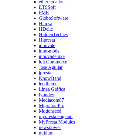
ether création
ETSSoft
FME
GloboSoftware
Hamsa
HDclic
HiddenTechies
Hipresta
idnovate
inno-mods
innovadeluxe
iqit Commerce
Jose Aguilar
jpresta
KnowBand
leo theme
Línea Gráfica
lyondev
Mediacom87
MigrationPro
Motionseed
mypresta england
MyPresta Modules
newspower
nukium