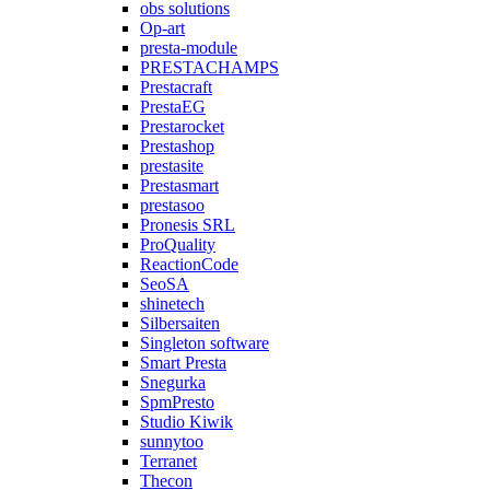
obs solutions
Op-art
presta-module
PRESTACHAMPS
Prestacraft
PrestaEG
Prestarocket
Prestashop
prestasite
Prestasmart
prestasoo
Pronesis SRL
ProQuality
ReactionCode
SeoSA
shinetech
Silbersaiten
Singleton software
Smart Presta
Snegurka
SpmPresto
Studio Kiwik
sunnytoo
Terranet
Thecon