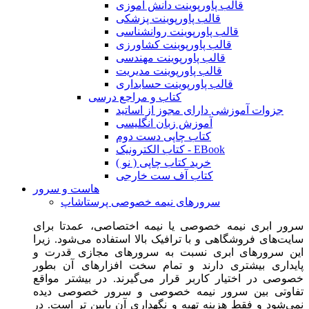
قالب پاورپوینت دانش آموزی
قالب پاورپوینت پزشکی
قالب پاورپوینت روانشناسی
قالب پاورپوینت کشاورزی
قالب پاورپوینت مهندسی
قالب پاورپوینت مدیریت
قالب پاورپوینت حسابداری
کتاب و مراجع درسی
جزوات آموزشی دارای مجوز از اساتید
آموزش زبان انگلیسی
کتاب چاپی دست دوم
کتاب الکترونیک - EBook
خرید کتاب چاپی ( نو )
کتاب آف ست خارجی
هاست و سرور
سرورهای نیمه خصوصی پرستاشاپ
سرور ابری نیمه خصوصی یا نیمه اختصاصی، عمدتا برای
سایت‌های فروشگاهی و با ترافیک بالا استفاده می‌شود. زیرا
این سرورهای ابری نسبت به سرورهای مجازی قدرت و
پایداری بیشتری دارند و تمام سخت افزارهای آن بطور
خصوصی در اختیار کاربر قرار می‌گیرند. در بیشتر مواقع
تفاوتی بین سرور نیمه خصوصی و سرور خصوصی دیده
نمی‌شود و فقط هزینه تهیه و نگهداری آن پایین تر است. در