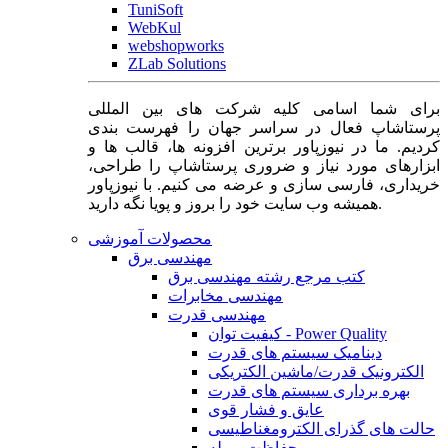
TuniSoft
WebKul
webshopworks
ZLab Solutions
برای شما اسامی کلیه شرکت های بین المللی
پرستاشاپ فعال در سراسر جهان را فهرست بندی
کردیم. ما در نیوزپاور برترین افزونه ها، قالب ها و
ابزارهای مورد نیاز و ضروری پرستاشاپ را طراحی،
خریداری، فارسی سازی و عرضه می کنیم. با نیوزپاور
همیشه وب سایت خود را بروز و پویا نگه دارید.
محصولات آموزشی
مهندسی برق
کتب مرجع رشته مهندسی برق
مهندسی مخابرات
مهندسی قدرت
کیفیت توان - Power Quality
دینامیک سیستم های قدرت
الکترونیک قدرت/ماشین الکتریکی
بهره برداری سیستم های قدرت
عایق و فشار قوی
حالت های گذرای الکترومغناطیسی
حفاظت و رله