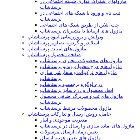
ماژولهای اشتراک‌ گذاری شبکه اجتماعی در
پرستاشاپ
ثبت نام و ورود با شبکه های اجتماعی در
پرستاشاپ
چت آنلاین از طریق شبکه های اجتماعی
ماژول های ارتباط با مشتریان پرستاشاپ
ویرایش و بروزرسانی انبوه پرستاشاپ
اسلایدر و گردونه تصاویر پرستاشاپ
ماژول های امنیت پرستاشاپ
صفحه محصول پرستاشاپ
ماژول های محصولات مجازی پرستاشاپ
ماژول های درج محتوا و ویدیو پرستاشاپ
ماژول های ترکیبات و سفارشی سازی
پرستاشاپ
درج لوگو و برچسب پرستاشاپ
ابعاد محصول و درج سایز پرستاشاپ
ماژول های تب و سربرگ اضافی محصول
پرستاشاپ
ماژول محصولات مرتبط پرستاشاپ
حامل، روش ارسال و تدارکات پرستاشاپ
مدیریت موجودی و انبار
ماژول های آماده سازی و ارسال در پرستاشاپ
تعیین زمان ارسال مرسولات
ماژول های تعیین هزینه ارسال